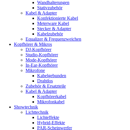
Wandhalterungen
Stativzubehör
Kabel & Adapter
Konfektionierte Kabel
Meterware Kabel
Stecker & Adapter
Kabelzubehör
Equalizer & Frequenzweichen
Kopfhörer & Mikros
DJ-Kopfhörer
Studio-Kopfhörer
Mode-Kopfhörer
In-Ear-Kopfhörer
Mikrofone
Kabelgebunden
Drahtlos
Zubehör & Ersatzteile
Kabel & Adapter
Kopfhörerkabel
Mikrofonkabel
Showtechnik
Lichttechnik
Lichteffekte
Hybrid-Effekte
PAR-Scheinwerfer