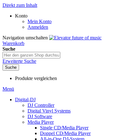
Direkt zum Inhalt
Konto
Mein Konto
Anmelden
Navigation umschalten
Warenkorb
Suche
Erweiterte Suche
Suche
Produkte vergleichen
Menü
Digital-DJ
DJ Controller
Digital Vinyl Systems
DJ Software
Media Player
Single CD/Media Player
Doppel CD/Media Player
All-in-One DJ-System