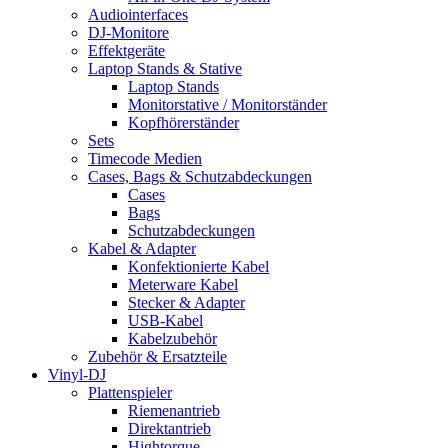
Audiointerfaces
DJ-Monitore
Effektgeräte
Laptop Stands & Stative
Laptop Stands
Monitorstative / Monitorständer
Kopfhörerständer
Sets
Timecode Medien
Cases, Bags & Schutzabdeckungen
Cases
Bags
Schutzabdeckungen
Kabel & Adapter
Konfektionierte Kabel
Meterware Kabel
Stecker & Adapter
USB-Kabel
Kabelzubehör
Zubehör & Ersatzteile
Vinyl-DJ
Plattenspieler
Riemenantrieb
Direktantrieb
Hightorque