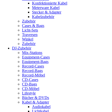
Konfektionierte Kabel
Meterware Kabel
Stecker & Adapter
Kabelzubehör
Zubehör
Cases & Bags
Licht-Sets
Traversen
Winkel
Zubehör
DJ-Zubehör
Mix-Stations
Equipment-Cases
Equipment-Bags
Record-Cases
Record-Bags
Record-Möbel
CD-Cases
CD-Bags
CD-Möbel
Lifestyle
Bücher & DVDs
Kabel & Adapter
Audiokabel
Lichtkabel