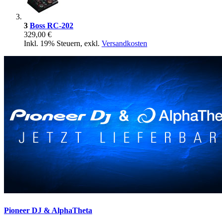
3
Boss RC-202
329,00 €
Inkl. 19% Steuern
,
exkl.
Versandkosten
Pioneer DJ & AlphaTheta