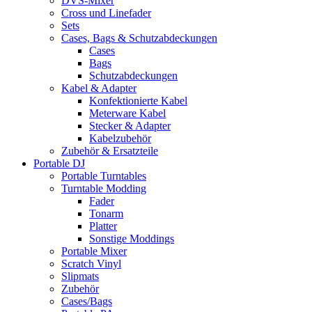
DVS-Mixer
Cross und Linefader
Sets
Cases, Bags & Schutzabdeckungen
Cases
Bags
Schutzabdeckungen
Kabel & Adapter
Konfektionierte Kabel
Meterware Kabel
Stecker & Adapter
Kabelzubehör
Zubehör & Ersatzteile
Portable DJ
Portable Turntables
Turntable Modding
Fader
Tonarm
Platter
Sonstige Moddings
Portable Mixer
Scratch Vinyl
Slipmats
Zubehör
Cases/Bags