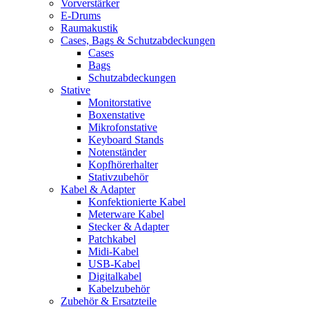
Vorverstärker
E-Drums
Raumakustik
Cases, Bags & Schutzabdeckungen
Cases
Bags
Schutzabdeckungen
Stative
Monitorstative
Boxenstative
Mikrofonstative
Keyboard Stands
Notenständer
Kopfhörerhalter
Stativzubehör
Kabel & Adapter
Konfektionierte Kabel
Meterware Kabel
Stecker & Adapter
Patchkabel
Midi-Kabel
USB-Kabel
Digitalkabel
Kabelzubehör
Zubehör & Ersatzteile