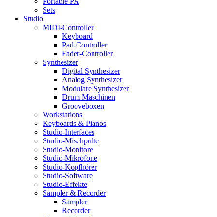
Portable PA
Sets
Studio
MIDI-Controller
Keyboard
Pad-Controller
Fader-Controller
Synthesizer
Digital Synthesizer
Analog Synthesizer
Modulare Synthesizer
Drum Maschinen
Grooveboxen
Workstations
Keyboards & Pianos
Studio-Interfaces
Studio-Mischpulte
Studio-Monitore
Studio-Mikrofone
Studio-Kopfhörer
Studio-Software
Studio-Effekte
Sampler & Recorder
Sampler
Recorder