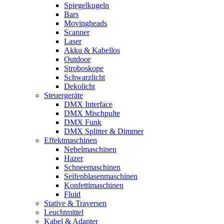
Spiegelkugeln
Bars
Movingheads
Scanner
Laser
Akku & Kabellos
Outdoor
Stroboskope
Schwarzlicht
Dekolicht
Steuergeräte
DMX Interface
DMX Mischpulte
DMX Funk
DMX Splitter & Dimmer
Effektmaschinen
Nebelmaschinen
Hazer
Schneemaschinen
Seifenblasenmaschinen
Konfettimaschinen
Fluid
Stative & Traversen
Leuchtmittel
Kabel & Adapter