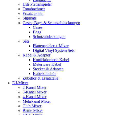
Hifi-Plattenspieler
Tonabnehmer
Ersatznadeln
Slipmats
Cases, Bags & Schutzabdeckungen
Cases
Bags
Schutzabdeckungen
Sets
Plattenspieler + Mixer
Digital Vinyl System Sets
Kabel & Adapter
Konfektionierte Kabel
Meterware Kabel
Stecker & Adapter
Kabelzubehör
Zubehör & Ersatzteile
DJ-Mixer
2-Kanal Mixer
3-Kanal Mixer
4-Kanal Mixer
Mehrkanal Mixer
Club Mixer
Battle Mixer