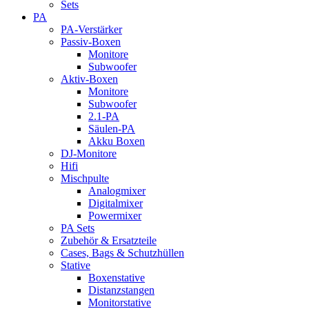
Sets
PA
PA-Verstärker
Passiv-Boxen
Monitore
Subwoofer
Aktiv-Boxen
Monitore
Subwoofer
2.1-PA
Säulen-PA
Akku Boxen
DJ-Monitore
Hifi
Mischpulte
Analogmixer
Digitalmixer
Powermixer
PA Sets
Zubehör & Ersatzteile
Cases, Bags & Schutzhüllen
Stative
Boxenstative
Distanzstangen
Monitorstative