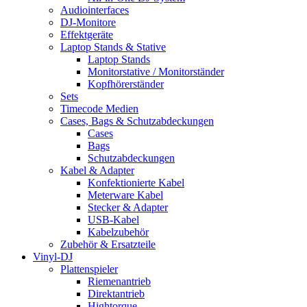
Audiointerfaces
DJ-Monitore
Effektgeräte
Laptop Stands & Stative
Laptop Stands
Monitorstative / Monitorständer
Kopfhörerständer
Sets
Timecode Medien
Cases, Bags & Schutzabdeckungen
Cases
Bags
Schutzabdeckungen
Kabel & Adapter
Konfektionierte Kabel
Meterware Kabel
Stecker & Adapter
USB-Kabel
Kabelzubehör
Zubehör & Ersatzteile
Vinyl-DJ
Plattenspieler
Riemenantrieb
Direktantrieb
Hightorque