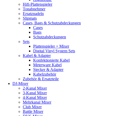
Hifi-Plattenspieler
Tonabnehmer
Ersatznadeln
Slipmats
Cases, Bags & Schutzabdeckungen
Cases
Bags
Schutzabdeckungen
Sets
Plattenspieler + Mixer
Digital Vinyl System Sets
Kabel & Adapter
Konfektionierte Kabel
Meterware Kabel
Stecker & Adapter
Kabelzubehör
Zubehör & Ersatzteile
DJ-Mixer
2-Kanal Mixer
3-Kanal Mixer
4-Kanal Mixer
Mehrkanal Mixer
Club Mixer
Battle Mixer