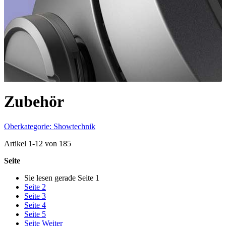
Zubehör
Oberkategorie: Showtechnik
Artikel
1
-
12
von
185
Seite
Sie lesen gerade Seite
1
Seite
2
Seite
3
Seite
4
Seite
5
Seite
Weiter