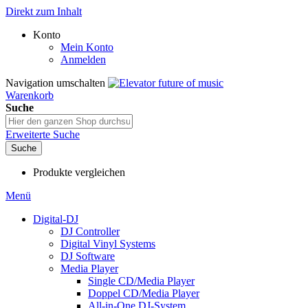
Direkt zum Inhalt
Konto
Mein Konto
Anmelden
Navigation umschalten
Warenkorb
Suche
Erweiterte Suche
Suche
Produkte vergleichen
Menü
Digital-DJ
DJ Controller
Digital Vinyl Systems
DJ Software
Media Player
Single CD/Media Player
Doppel CD/Media Player
All-in-One DJ-System