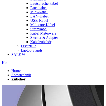
Lautsprecherkabel
Patchkabel
Midi-Kabel
LAN-Kabel
USB-Kabel
Multicore-Kabel
Stromkabel
Kabel Meterware
Stecker & Adapter
Kabelzubehör
Ersatzteile
Laptop Stands
SALE %
Konto
Home
Showtechnik
Zubehör