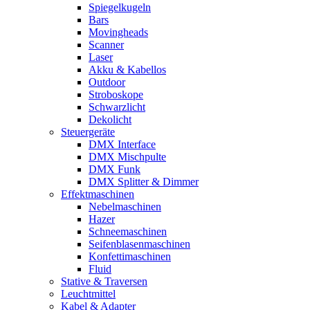
Spiegelkugeln
Bars
Movingheads
Scanner
Laser
Akku & Kabellos
Outdoor
Stroboskope
Schwarzlicht
Dekolicht
Steuergeräte
DMX Interface
DMX Mischpulte
DMX Funk
DMX Splitter & Dimmer
Effektmaschinen
Nebelmaschinen
Hazer
Schneemaschinen
Seifenblasenmaschinen
Konfettimaschinen
Fluid
Stative & Traversen
Leuchtmittel
Kabel & Adapter