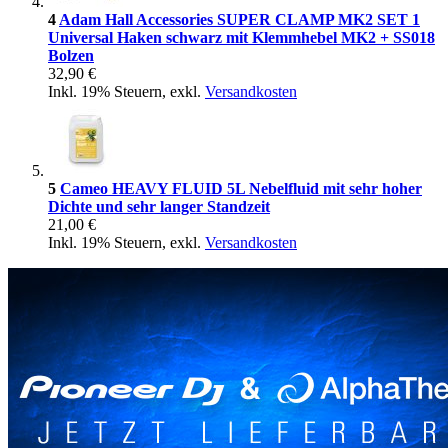
4
Adam Hall Accessories SUPER CLAMP MK2 SET 1
Universal Haken schwarz mit Klemmhebel MK2 + SS018
Bolzen
32,90 €
Inkl. 19% Steuern
,
exkl.
Versandkosten
5
Cameo HEAVY FLUID 5L Nebelfluid mit sehr hoher
Dichte und sehr langer Standzeit
21,00 €
Inkl. 19% Steuern
,
exkl.
Versandkosten