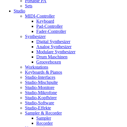
Portable PA
Sets
Studio
MIDI-Controller
Keyboard
Pad-Controller
Fader-Controller
Synthesizer
Digital Synthesizer
Analog Synthesizer
Modulare Synthesizer
Drum Maschinen
Grooveboxen
Workstations
Keyboards & Pianos
Studio-Interfaces
Studio-Mischpulte
Studio-Monitore
Studio-Mikrofone
Studio-Kopfhörer
Studio-Software
Studio-Effekte
Sampler & Recorder
Sampler
Recorder