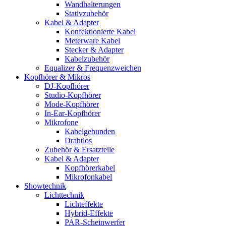
Wandhalterungen
Stativzubehör
Kabel & Adapter
Konfektionierte Kabel
Meterware Kabel
Stecker & Adapter
Kabelzubehör
Equalizer & Frequenzweichen
Kopfhörer & Mikros
DJ-Kopfhörer
Studio-Kopfhörer
Mode-Kopfhörer
In-Ear-Kopfhörer
Mikrofone
Kabelgebunden
Drahtlos
Zubehör & Ersatzteile
Kabel & Adapter
Kopfhörerkabel
Mikrofonkabel
Showtechnik
Lichttechnik
Lichteffekte
Hybrid-Effekte
PAR-Scheinwerfer