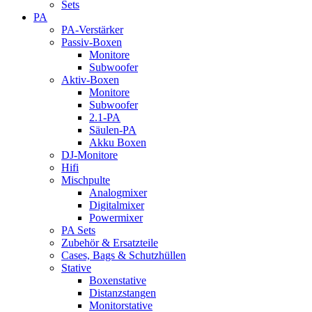
Sets
PA
PA-Verstärker
Passiv-Boxen
Monitore
Subwoofer
Aktiv-Boxen
Monitore
Subwoofer
2.1-PA
Säulen-PA
Akku Boxen
DJ-Monitore
Hifi
Mischpulte
Analogmixer
Digitalmixer
Powermixer
PA Sets
Zubehör & Ersatzteile
Cases, Bags & Schutzhüllen
Stative
Boxenstative
Distanzstangen
Monitorstative