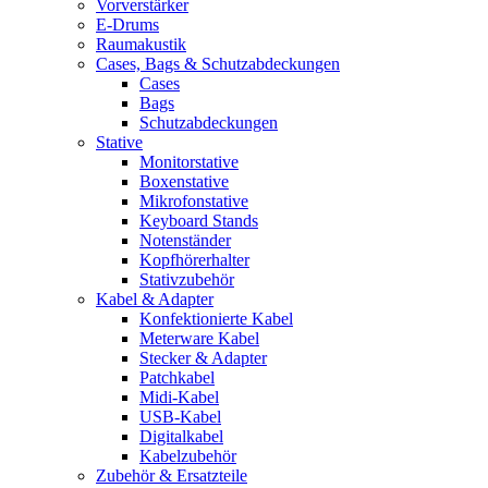
Vorverstärker
E-Drums
Raumakustik
Cases, Bags & Schutzabdeckungen
Cases
Bags
Schutzabdeckungen
Stative
Monitorstative
Boxenstative
Mikrofonstative
Keyboard Stands
Notenständer
Kopfhörerhalter
Stativzubehör
Kabel & Adapter
Konfektionierte Kabel
Meterware Kabel
Stecker & Adapter
Patchkabel
Midi-Kabel
USB-Kabel
Digitalkabel
Kabelzubehör
Zubehör & Ersatzteile