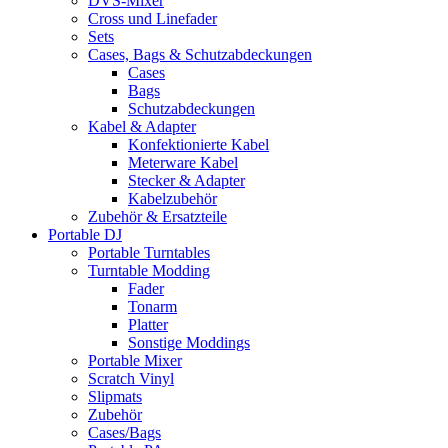
DVS-Mixer
Cross und Linefader
Sets
Cases, Bags & Schutzabdeckungen
Cases
Bags
Schutzabdeckungen
Kabel & Adapter
Konfektionierte Kabel
Meterware Kabel
Stecker & Adapter
Kabelzubehör
Zubehör & Ersatzteile
Portable DJ
Portable Turntables
Turntable Modding
Fader
Tonarm
Platter
Sonstige Moddings
Portable Mixer
Scratch Vinyl
Slipmats
Zubehör
Cases/Bags