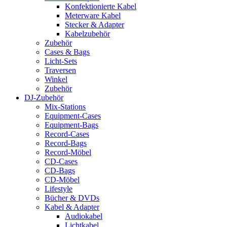
Konfektionierte Kabel
Meterware Kabel
Stecker & Adapter
Kabelzubehör
Zubehör
Cases & Bags
Licht-Sets
Traversen
Winkel
Zubehör
DJ-Zubehör
Mix-Stations
Equipment-Cases
Equipment-Bags
Record-Cases
Record-Bags
Record-Möbel
CD-Cases
CD-Bags
CD-Möbel
Lifestyle
Bücher & DVDs
Kabel & Adapter
Audiokabel
Lichtkabel