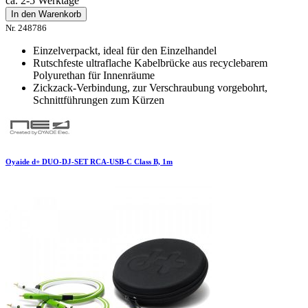
ca. 2-5 Werktage
In den Warenkorb
Nr. 248786
Einzelverpackt, ideal für den Einzelhandel
Rutschfeste ultraflache Kabelbrücke aus recyclebarem
Polyurethan für Innenräume
Zickzack-Verbindung, zur Verschraubung vorgebohrt,
Schnittführungen zum Kürzen
Oyaide d+ DUO-DJ-SET RCA-USB-C Class B, 1m