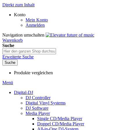
Direkt zum Inhalt
Konto
Mein Konto
Anmelden
Navigation umschalten
Warenkorb
Suche
Erweiterte Suche
Suche
Produkte vergleichen
Menü
Digital-DJ
DJ Controller
Digital Vinyl Systems
DJ Software
Media Player
Single CD/Media Player
Doppel CD/Media Player
All-in-One DJ-System