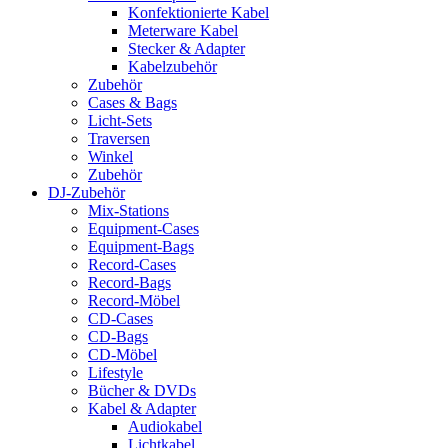
Konfektionierte Kabel
Meterware Kabel
Stecker & Adapter
Kabelzubehör
Zubehör
Cases & Bags
Licht-Sets
Traversen
Winkel
Zubehör
DJ-Zubehör
Mix-Stations
Equipment-Cases
Equipment-Bags
Record-Cases
Record-Bags
Record-Möbel
CD-Cases
CD-Bags
CD-Möbel
Lifestyle
Bücher & DVDs
Kabel & Adapter
Audiokabel
Lichtkabel