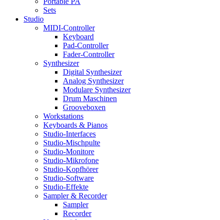
Portable PA
Sets
Studio
MIDI-Controller
Keyboard
Pad-Controller
Fader-Controller
Synthesizer
Digital Synthesizer
Analog Synthesizer
Modulare Synthesizer
Drum Maschinen
Grooveboxen
Workstations
Keyboards & Pianos
Studio-Interfaces
Studio-Mischpulte
Studio-Monitore
Studio-Mikrofone
Studio-Kopfhörer
Studio-Software
Studio-Effekte
Sampler & Recorder
Sampler
Recorder