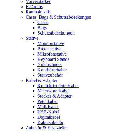
Vorverstärker
E-Drums
Raumakustik
Cases, Bags & Schutzabdeckungen
Cases
Bags
Schutzabdeckungen
Stative
Monitorstative
Boxenstative
Mikrofonstative
Keyboard Stands
Notenständer
Kopfhörerhalter
Stativzubehör
Kabel & Adapter
Konfektionierte Kabel
Meterware Kabel
Stecker & Adapter
Patchkabel
Midi-Kabel
USB-Kabel
Digitalkabel
Kabelzubehör
Zubehör & Ersatzteile