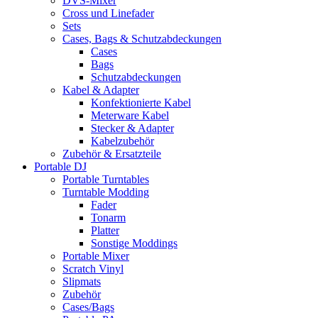
DVS-Mixer
Cross und Linefader
Sets
Cases, Bags & Schutzabdeckungen
Cases
Bags
Schutzabdeckungen
Kabel & Adapter
Konfektionierte Kabel
Meterware Kabel
Stecker & Adapter
Kabelzubehör
Zubehör & Ersatzteile
Portable DJ
Portable Turntables
Turntable Modding
Fader
Tonarm
Platter
Sonstige Moddings
Portable Mixer
Scratch Vinyl
Slipmats
Zubehör
Cases/Bags