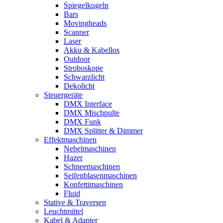
Spiegelkugeln
Bars
Movingheads
Scanner
Laser
Akku & Kabellos
Outdoor
Stroboskope
Schwarzlicht
Dekolicht
Steuergeräte
DMX Interface
DMX Mischpulte
DMX Funk
DMX Splitter & Dimmer
Effektmaschinen
Nebelmaschinen
Hazer
Schneemaschinen
Seifenblasenmaschinen
Konfettimaschinen
Fluid
Stative & Traversen
Leuchtmittel
Kabel & Adapter