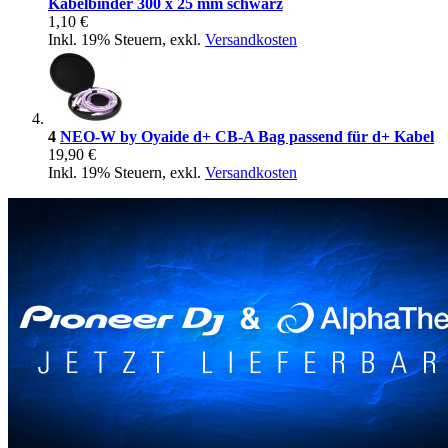
Kabelbinder 300 x 25 mm schwarz
1,10 €
Inkl. 19% Steuern
,
exkl.
Versandkosten
4
NEO-W by Oyaide d+ CB-A Bag passend für d+ Kabel
19,90 €
Inkl. 19% Steuern
,
exkl.
Versandkosten