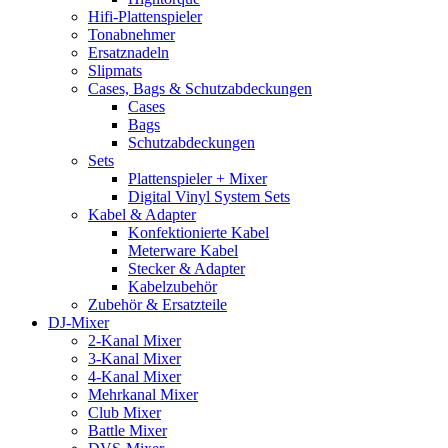
Hifi-Plattenspieler
Tonabnehmer
Ersatznadeln
Slipmats
Cases, Bags & Schutzabdeckungen
Cases
Bags
Schutzabdeckungen
Sets
Plattenspieler + Mixer
Digital Vinyl System Sets
Kabel & Adapter
Konfektionierte Kabel
Meterware Kabel
Stecker & Adapter
Kabelzubehör
Zubehör & Ersatzteile
DJ-Mixer
2-Kanal Mixer
3-Kanal Mixer
4-Kanal Mixer
Mehrkanal Mixer
Club Mixer
Battle Mixer