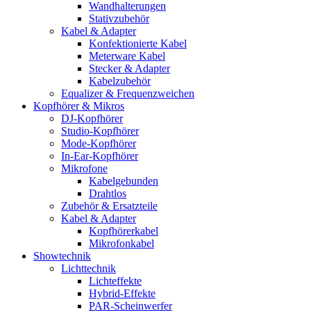
Wandhalterungen
Stativzubehör
Kabel & Adapter
Konfektionierte Kabel
Meterware Kabel
Stecker & Adapter
Kabelzubehör
Equalizer & Frequenzweichen
Kopfhörer & Mikros
DJ-Kopfhörer
Studio-Kopfhörer
Mode-Kopfhörer
In-Ear-Kopfhörer
Mikrofone
Kabelgebunden
Drahtlos
Zubehör & Ersatzteile
Kabel & Adapter
Kopfhörerkabel
Mikrofonkabel
Showtechnik
Lichttechnik
Lichteffekte
Hybrid-Effekte
PAR-Scheinwerfer