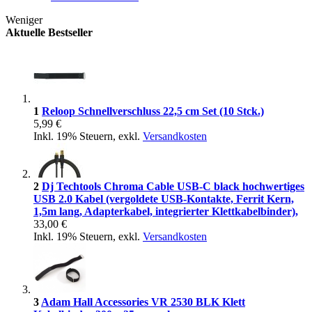
Weniger
Aktuelle Bestseller
1
Reloop Schnellverschluss 22,5 cm Set (10 Stck.)
5,99 €
Inkl. 19% Steuern
,
exkl.
Versandkosten
2
Dj Techtools Chroma Cable USB-C black hochwertiges
USB 2.0 Kabel (vergoldete USB-Kontakte, Ferrit Kern,
1,5m lang, Adapterkabel, integrierter Klettkabelbinder),
33,00 €
Inkl. 19% Steuern
,
exkl.
Versandkosten
3
Adam Hall Accessories VR 2530 BLK Klett