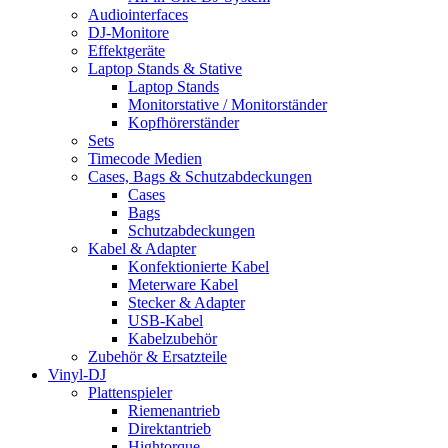
Audiointerfaces
DJ-Monitore
Effektgeräte
Laptop Stands & Stative
Laptop Stands
Monitorstative / Monitorständer
Kopfhörerständer
Sets
Timecode Medien
Cases, Bags & Schutzabdeckungen
Cases
Bags
Schutzabdeckungen
Kabel & Adapter
Konfektionierte Kabel
Meterware Kabel
Stecker & Adapter
USB-Kabel
Kabelzubehör
Zubehör & Ersatzteile
Vinyl-DJ
Plattenspieler
Riemenantrieb
Direktantrieb
Hightorque