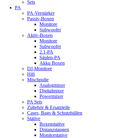
Sets
PA
PA-Verstärker
Passiv-Boxen
Monitore
Subwoofer
Aktiv-Boxen
Monitore
Subwoofer
2.1-PA
Säulen-PA
Akku Boxen
DJ-Monitore
Hifi
Mischpulte
Analogmixer
Digitalmixer
Powermixer
PA Sets
Zubehör & Ersatzteile
Cases, Bags & Schutzhüllen
Stative
Boxenstative
Distanzstangen
Monitorstative