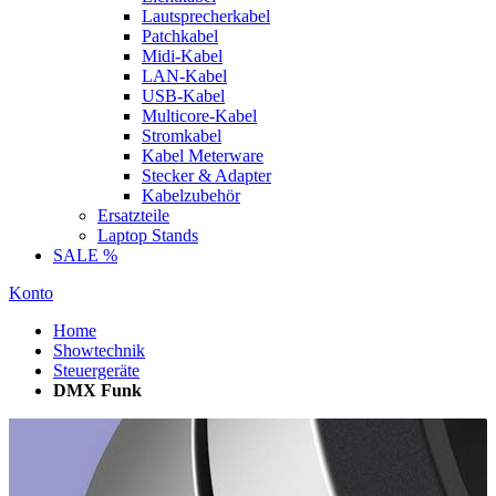
Lautsprecherkabel
Patchkabel
Midi-Kabel
LAN-Kabel
USB-Kabel
Multicore-Kabel
Stromkabel
Kabel Meterware
Stecker & Adapter
Kabelzubehör
Ersatzteile
Laptop Stands
SALE %
Konto
Home
Showtechnik
Steuergeräte
DMX Funk