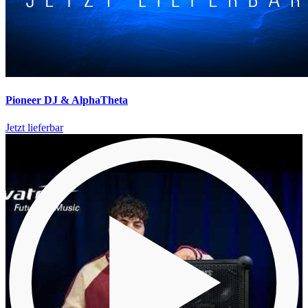
Pioneer DJ & AlphaTheta
Jetzt lieferbar