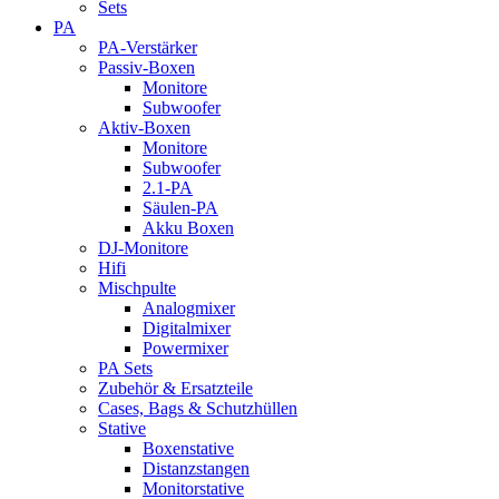
Sets
PA
PA-Verstärker
Passiv-Boxen
Monitore
Subwoofer
Aktiv-Boxen
Monitore
Subwoofer
2.1-PA
Säulen-PA
Akku Boxen
DJ-Monitore
Hifi
Mischpulte
Analogmixer
Digitalmixer
Powermixer
PA Sets
Zubehör & Ersatzteile
Cases, Bags & Schutzhüllen
Stative
Boxenstative
Distanzstangen
Monitorstative