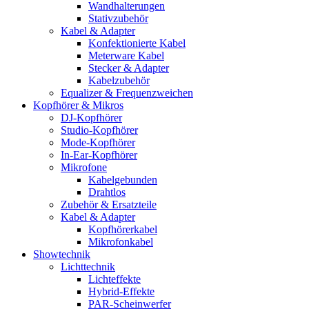
Wandhalterungen
Stativzubehör
Kabel & Adapter
Konfektionierte Kabel
Meterware Kabel
Stecker & Adapter
Kabelzubehör
Equalizer & Frequenzweichen
Kopfhörer & Mikros
DJ-Kopfhörer
Studio-Kopfhörer
Mode-Kopfhörer
In-Ear-Kopfhörer
Mikrofone
Kabelgebunden
Drahtlos
Zubehör & Ersatzteile
Kabel & Adapter
Kopfhörerkabel
Mikrofonkabel
Showtechnik
Lichttechnik
Lichteffekte
Hybrid-Effekte
PAR-Scheinwerfer