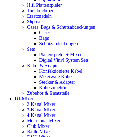
Hifi-Plattenspieler
Tonabnehmer
Ersatznadeln
Slipmats
Cases, Bags & Schutzabdeckungen
Cases
Bags
Schutzabdeckungen
Sets
Plattenspieler + Mixer
Digital Vinyl System Sets
Kabel & Adapter
Konfektionierte Kabel
Meterware Kabel
Stecker & Adapter
Kabelzubehör
Zubehör & Ersatzteile
DJ-Mixer
2-Kanal Mixer
3-Kanal Mixer
4-Kanal Mixer
Mehrkanal Mixer
Club Mixer
Battle Mixer