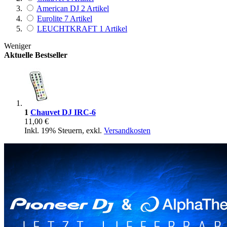
American DJ
2
Artikel
Eurolite
7
Artikel
LEUCHTKRAFT
1
Artikel
Weniger
Aktuelle Bestseller
1
Chauvet DJ IRC-6
11,00 €
Inkl. 19% Steuern
,
exkl.
Versandkosten