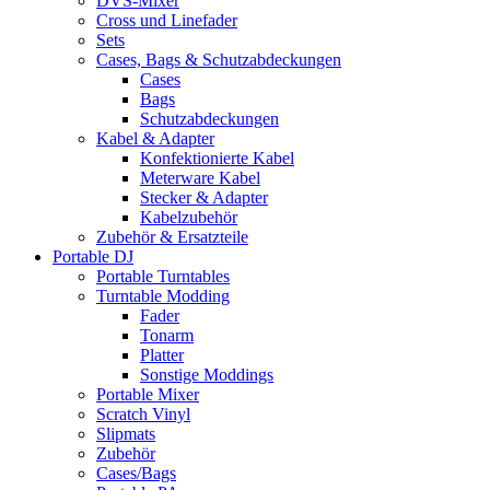
DVS-Mixer
Cross und Linefader
Sets
Cases, Bags & Schutzabdeckungen
Cases
Bags
Schutzabdeckungen
Kabel & Adapter
Konfektionierte Kabel
Meterware Kabel
Stecker & Adapter
Kabelzubehör
Zubehör & Ersatzteile
Portable DJ
Portable Turntables
Turntable Modding
Fader
Tonarm
Platter
Sonstige Moddings
Portable Mixer
Scratch Vinyl
Slipmats
Zubehör
Cases/Bags