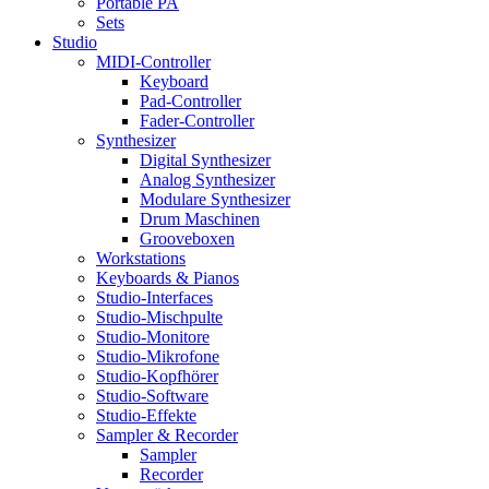
Portable PA
Sets
Studio
MIDI-Controller
Keyboard
Pad-Controller
Fader-Controller
Synthesizer
Digital Synthesizer
Analog Synthesizer
Modulare Synthesizer
Drum Maschinen
Grooveboxen
Workstations
Keyboards & Pianos
Studio-Interfaces
Studio-Mischpulte
Studio-Monitore
Studio-Mikrofone
Studio-Kopfhörer
Studio-Software
Studio-Effekte
Sampler & Recorder
Sampler
Recorder