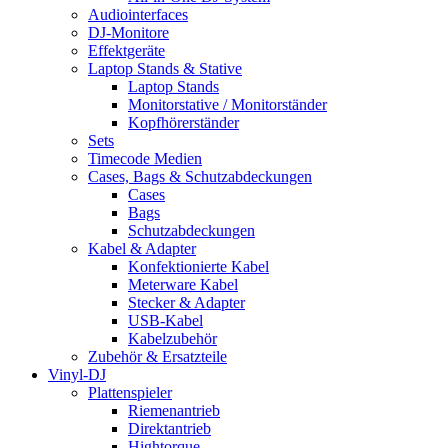
Audiointerfaces
DJ-Monitore
Effektgeräte
Laptop Stands & Stative
Laptop Stands
Monitorstative / Monitorständer
Kopfhörerständer
Sets
Timecode Medien
Cases, Bags & Schutzabdeckungen
Cases
Bags
Schutzabdeckungen
Kabel & Adapter
Konfektionierte Kabel
Meterware Kabel
Stecker & Adapter
USB-Kabel
Kabelzubehör
Zubehör & Ersatzteile
Vinyl-DJ
Plattenspieler
Riemenantrieb
Direktantrieb
Hightorque