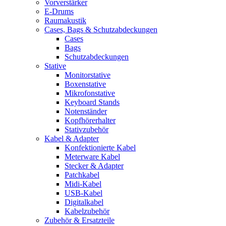
Vorverstärker
E-Drums
Raumakustik
Cases, Bags & Schutzabdeckungen
Cases
Bags
Schutzabdeckungen
Stative
Monitorstative
Boxenstative
Mikrofonstative
Keyboard Stands
Notenständer
Kopfhörerhalter
Stativzubehör
Kabel & Adapter
Konfektionierte Kabel
Meterware Kabel
Stecker & Adapter
Patchkabel
Midi-Kabel
USB-Kabel
Digitalkabel
Kabelzubehör
Zubehör & Ersatzteile