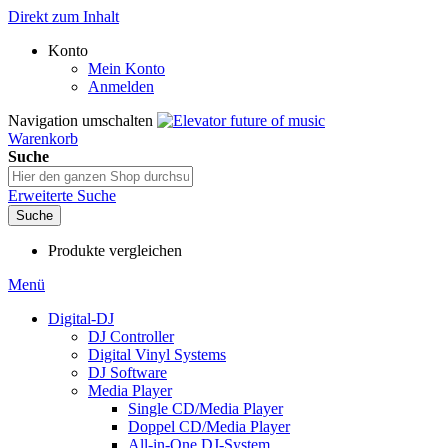
Direkt zum Inhalt
Konto
Mein Konto
Anmelden
Navigation umschalten
Warenkorb
Suche
Erweiterte Suche
Suche
Produkte vergleichen
Menü
Digital-DJ
DJ Controller
Digital Vinyl Systems
DJ Software
Media Player
Single CD/Media Player
Doppel CD/Media Player
All-in-One DJ-System