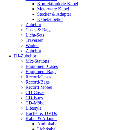
Konfektionierte Kabel
Meterware Kabel
Stecker & Adapter
Kabelzubehör
Zubehör
Cases & Bags
Licht-Sets
Traversen
Winkel
Zubehör
DJ-Zubehör
Mix-Stations
Equipment-Cases
Equipment-Bags
Record-Cases
Record-Bags
Record-Möbel
CD-Cases
CD-Bags
CD-Möbel
Lifestyle
Bücher & DVDs
Kabel & Adapter
Audiokabel
Lichtkabel