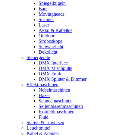
Spiegelkugeln
Bars
Movingheads
Scanner
Laser
Akku & Kabellos
Outdoor
Stroboskope
Schwarzlicht
Dekolicht
Steuergeräte
DMX Interface
DMX Mischpulte
DMX Funk
DMX Splitter & Dimmer
Effektmaschinen
Nebelmaschinen
Hazer
Schneemaschinen
Seifenblasenmaschinen
Konfettimaschinen
Fluid
Stative & Traversen
Leuchtmittel
Kabel & Adapter