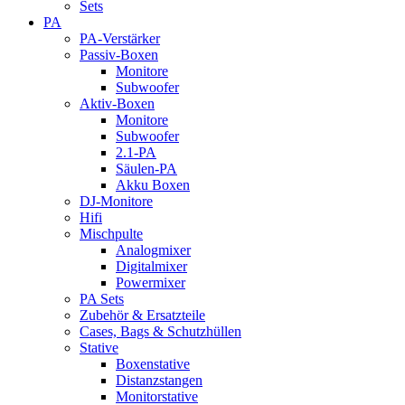
Sets
PA
PA-Verstärker
Passiv-Boxen
Monitore
Subwoofer
Aktiv-Boxen
Monitore
Subwoofer
2.1-PA
Säulen-PA
Akku Boxen
DJ-Monitore
Hifi
Mischpulte
Analogmixer
Digitalmixer
Powermixer
PA Sets
Zubehör & Ersatzteile
Cases, Bags & Schutzhüllen
Stative
Boxenstative
Distanzstangen
Monitorstative