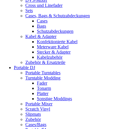
DVS-Mixer
Cross und Linefader
Sets
Cases, Bags & Schutzabdeckungen
Cases
Bags
Schutzabdeckungen
Kabel & Adapter
Konfektionierte Kabel
Meterware Kabel
Stecker & Adapter
Kabelzubehör
Zubehör & Ersatzteile
Portable DJ
Portable Turntables
Turntable Modding
Fader
Tonarm
Platter
Sonstige Moddings
Portable Mixer
Scratch Vinyl
Slipmats
Zubehör
Cases/Bags