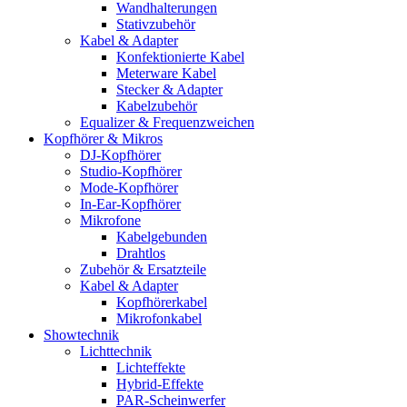
Wandhalterungen
Stativzubehör
Kabel & Adapter
Konfektionierte Kabel
Meterware Kabel
Stecker & Adapter
Kabelzubehör
Equalizer & Frequenzweichen
Kopfhörer & Mikros
DJ-Kopfhörer
Studio-Kopfhörer
Mode-Kopfhörer
In-Ear-Kopfhörer
Mikrofone
Kabelgebunden
Drahtlos
Zubehör & Ersatzteile
Kabel & Adapter
Kopfhörerkabel
Mikrofonkabel
Showtechnik
Lichttechnik
Lichteffekte
Hybrid-Effekte
PAR-Scheinwerfer