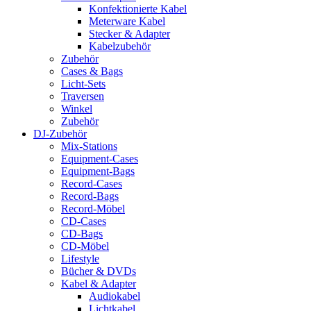
Konfektionierte Kabel
Meterware Kabel
Stecker & Adapter
Kabelzubehör
Zubehör
Cases & Bags
Licht-Sets
Traversen
Winkel
Zubehör
DJ-Zubehör
Mix-Stations
Equipment-Cases
Equipment-Bags
Record-Cases
Record-Bags
Record-Möbel
CD-Cases
CD-Bags
CD-Möbel
Lifestyle
Bücher & DVDs
Kabel & Adapter
Audiokabel
Lichtkabel