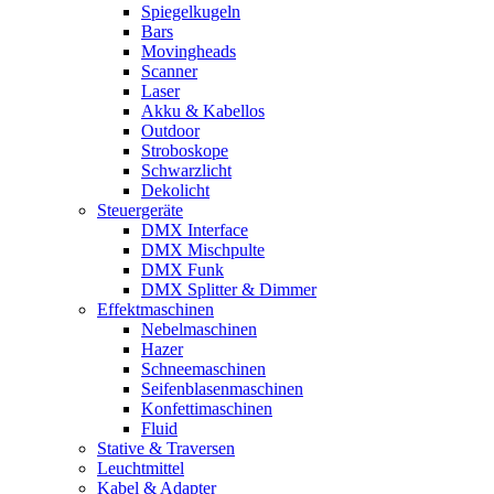
Spiegelkugeln
Bars
Movingheads
Scanner
Laser
Akku & Kabellos
Outdoor
Stroboskope
Schwarzlicht
Dekolicht
Steuergeräte
DMX Interface
DMX Mischpulte
DMX Funk
DMX Splitter & Dimmer
Effektmaschinen
Nebelmaschinen
Hazer
Schneemaschinen
Seifenblasenmaschinen
Konfettimaschinen
Fluid
Stative & Traversen
Leuchtmittel
Kabel & Adapter