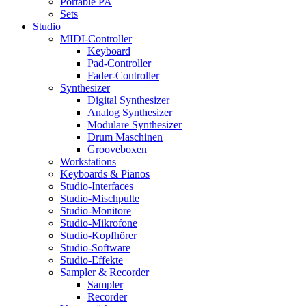
Portable PA
Sets
Studio
MIDI-Controller
Keyboard
Pad-Controller
Fader-Controller
Synthesizer
Digital Synthesizer
Analog Synthesizer
Modulare Synthesizer
Drum Maschinen
Grooveboxen
Workstations
Keyboards & Pianos
Studio-Interfaces
Studio-Mischpulte
Studio-Monitore
Studio-Mikrofone
Studio-Kopfhörer
Studio-Software
Studio-Effekte
Sampler & Recorder
Sampler
Recorder