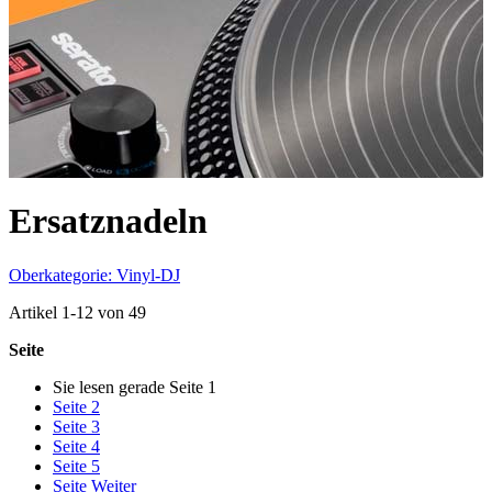
Ersatznadeln
Oberkategorie: Vinyl-DJ
Artikel
1
-
12
von
49
Seite
Sie lesen gerade Seite
1
Seite
2
Seite
3
Seite
4
Seite
5
Seite
Weiter