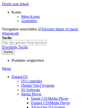
Direkt zum Inhalt
Konto
Mein Konto
Anmelden
Navigation umschalten
Warenkorb
Suche
Erweiterte Suche
Suche
Produkte vergleichen
Menü
Digital-DJ
DJ Controller
Digital Vinyl Systems
DJ Software
Media Player
Single CD/Media Player
Doppel CD/Media Player
All-in-One DJ-System