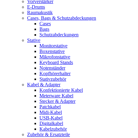
Vorverstärker
E-Drums
Raumakustik
Cases, Bags & Schutzabdeckungen
Cases
Bags
Schutzabdeckungen
Stative
Monitorstative
Boxenstative
Mikrofonstative
Keyboard Stands
Notenständer
Kopfhörerhalter
Stativzubehör
Kabel & Adapter
Konfektionierte Kabel
Meterware Kabel
Stecker & Adapter
Patchkabel
Midi-Kabel
USB-Kabel
Digitalkabel
Kabelzubehör
Zubehör & Ersatzteile