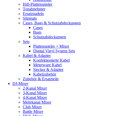
Hifi-Plattenspieler
Tonabnehmer
Ersatznadeln
Slipmats
Cases, Bags & Schutzabdeckungen
Cases
Bags
Schutzabdeckungen
Sets
Plattenspieler + Mixer
Digital Vinyl System Sets
Kabel & Adapter
Konfektionierte Kabel
Meterware Kabel
Stecker & Adapter
Kabelzubehör
Zubehör & Ersatzteile
DJ-Mixer
2-Kanal Mixer
3-Kanal Mixer
4-Kanal Mixer
Mehrkanal Mixer
Club Mixer
Battle Mixer