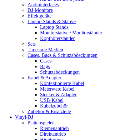
Audiointerfaces
DJ-Monitore
Effektgeräte
Laptop Stands & Stative
Laptop Stands
Monitorstative / Monitorständer
Kopfhörerständer
Sets
Timecode Medien
Cases, Bags & Schutzabdeckungen
Cases
Bags
Schutzabdeckungen
Kabel & Adapter
Konfektionierte Kabel
Meterware Kabel
Stecker & Adapter
USB-Kabel
Kabelzubehör
Zubehör & Ersatzteile
Vinyl-DJ
Plattenspieler
Riemenantrieb
Direktantrieb
Hightorque