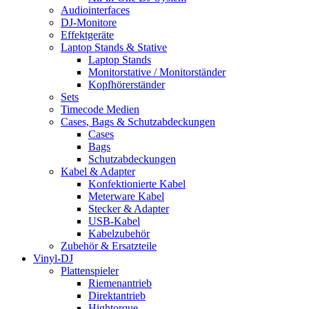
Audiointerfaces
DJ-Monitore
Effektgeräte
Laptop Stands & Stative
Laptop Stands
Monitorstative / Monitorständer
Kopfhörerständer
Sets
Timecode Medien
Cases, Bags & Schutzabdeckungen
Cases
Bags
Schutzabdeckungen
Kabel & Adapter
Konfektionierte Kabel
Meterware Kabel
Stecker & Adapter
USB-Kabel
Kabelzubehör
Zubehör & Ersatzteile
Vinyl-DJ
Plattenspieler
Riemenantrieb
Direktantrieb
Hightorque