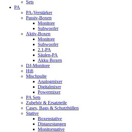
Sets
PA
PA-Verstärker
Passiv-Boxen
Monitore
Subwoofer
Aktiv-Boxen
Monitore
Subwoofer
2.1-PA
Säulen-PA
Akku Boxen
DJ-Monitore
Hifi
Mischpulte
Analogmixer
Digitalmixer
Powermixer
PA Sets
Zubehör & Ersatzteile
Cases, Bags & Schutzhüllen
Stative
Boxenstative
Distanzstangen
Monitorstative