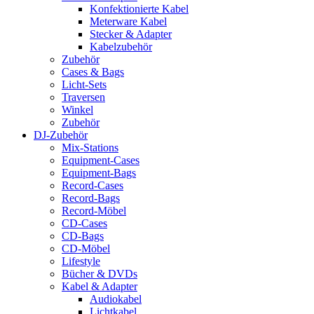
Konfektionierte Kabel
Meterware Kabel
Stecker & Adapter
Kabelzubehör
Zubehör
Cases & Bags
Licht-Sets
Traversen
Winkel
Zubehör
DJ-Zubehör
Mix-Stations
Equipment-Cases
Equipment-Bags
Record-Cases
Record-Bags
Record-Möbel
CD-Cases
CD-Bags
CD-Möbel
Lifestyle
Bücher & DVDs
Kabel & Adapter
Audiokabel
Lichtkabel