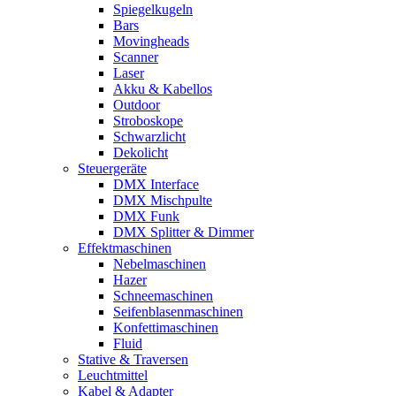
Spiegelkugeln
Bars
Movingheads
Scanner
Laser
Akku & Kabellos
Outdoor
Stroboskope
Schwarzlicht
Dekolicht
Steuergeräte
DMX Interface
DMX Mischpulte
DMX Funk
DMX Splitter & Dimmer
Effektmaschinen
Nebelmaschinen
Hazer
Schneemaschinen
Seifenblasenmaschinen
Konfettimaschinen
Fluid
Stative & Traversen
Leuchtmittel
Kabel & Adapter