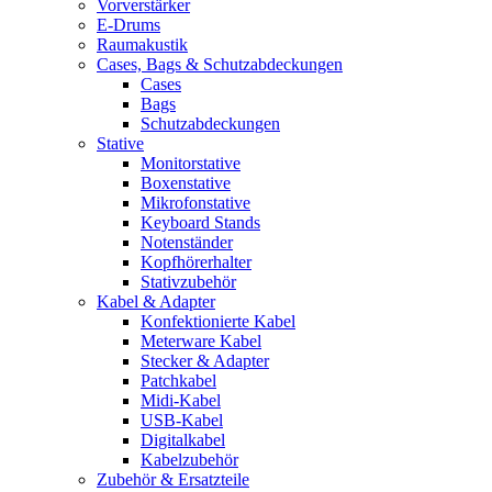
Vorverstärker
E-Drums
Raumakustik
Cases, Bags & Schutzabdeckungen
Cases
Bags
Schutzabdeckungen
Stative
Monitorstative
Boxenstative
Mikrofonstative
Keyboard Stands
Notenständer
Kopfhörerhalter
Stativzubehör
Kabel & Adapter
Konfektionierte Kabel
Meterware Kabel
Stecker & Adapter
Patchkabel
Midi-Kabel
USB-Kabel
Digitalkabel
Kabelzubehör
Zubehör & Ersatzteile