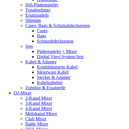
Hifi-Plattenspieler
Tonabnehmer
Ersatznadeln
Slipmats
Cases, Bags & Schutzabdeckungen
Cases
Bags
Schutzabdeckungen
Sets
Plattenspieler + Mixer
Digital Vinyl System Sets
Kabel & Adapter
Konfektionierte Kabel
Meterware Kabel
Stecker & Adapter
Kabelzubehör
Zubehör & Ersatzteile
DJ-Mixer
2-Kanal Mixer
3-Kanal Mixer
4-Kanal Mixer
Mehrkanal Mixer
Club Mixer
Battle Mixer