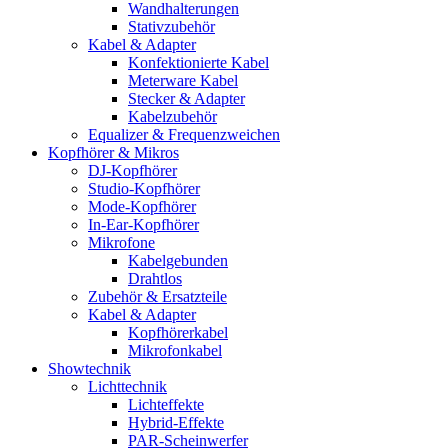
Wandhalterungen
Stativzubehör
Kabel & Adapter
Konfektionierte Kabel
Meterware Kabel
Stecker & Adapter
Kabelzubehör
Equalizer & Frequenzweichen
Kopfhörer & Mikros
DJ-Kopfhörer
Studio-Kopfhörer
Mode-Kopfhörer
In-Ear-Kopfhörer
Mikrofone
Kabelgebunden
Drahtlos
Zubehör & Ersatzteile
Kabel & Adapter
Kopfhörerkabel
Mikrofonkabel
Showtechnik
Lichttechnik
Lichteffekte
Hybrid-Effekte
PAR-Scheinwerfer