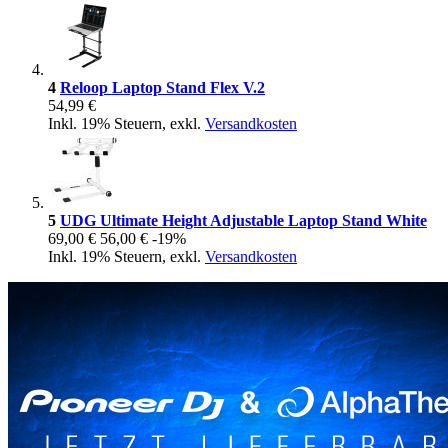
4
Reloop Laptop Stand Flex V.2
54,99 €
Inkl. 19% Steuern
,
exkl.
Versandkosten
5
UDG Ultimate Height Adjustable Laptop Stand White
69,00 €
56,00 €
-19%
Inkl. 19% Steuern
,
exkl.
Versandkosten