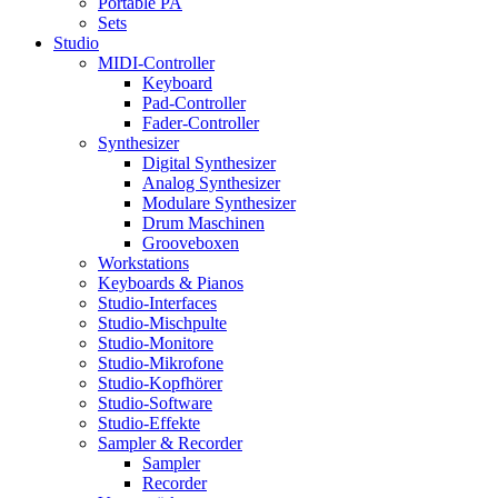
Portable PA
Sets
Studio
MIDI-Controller
Keyboard
Pad-Controller
Fader-Controller
Synthesizer
Digital Synthesizer
Analog Synthesizer
Modulare Synthesizer
Drum Maschinen
Grooveboxen
Workstations
Keyboards & Pianos
Studio-Interfaces
Studio-Mischpulte
Studio-Monitore
Studio-Mikrofone
Studio-Kopfhörer
Studio-Software
Studio-Effekte
Sampler & Recorder
Sampler
Recorder