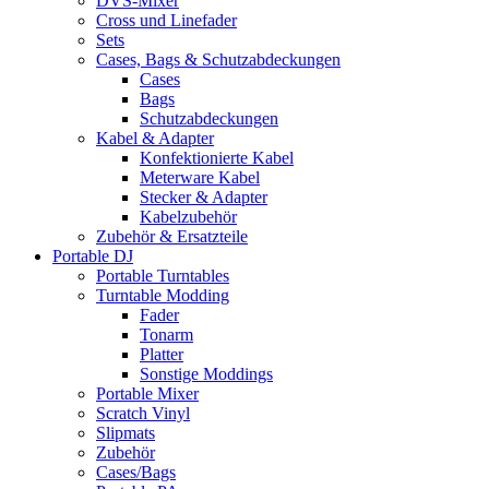
DVS-Mixer
Cross und Linefader
Sets
Cases, Bags & Schutzabdeckungen
Cases
Bags
Schutzabdeckungen
Kabel & Adapter
Konfektionierte Kabel
Meterware Kabel
Stecker & Adapter
Kabelzubehör
Zubehör & Ersatzteile
Portable DJ
Portable Turntables
Turntable Modding
Fader
Tonarm
Platter
Sonstige Moddings
Portable Mixer
Scratch Vinyl
Slipmats
Zubehör
Cases/Bags