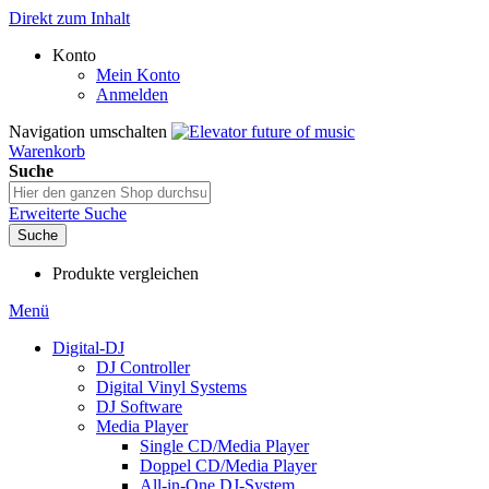
Direkt zum Inhalt
Konto
Mein Konto
Anmelden
Navigation umschalten
Warenkorb
Suche
Erweiterte Suche
Suche
Produkte vergleichen
Menü
Digital-DJ
DJ Controller
Digital Vinyl Systems
DJ Software
Media Player
Single CD/Media Player
Doppel CD/Media Player
All-in-One DJ-System