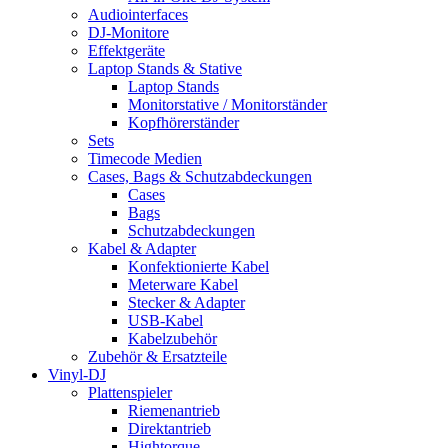
Audiointerfaces
DJ-Monitore
Effektgeräte
Laptop Stands & Stative
Laptop Stands
Monitorstative / Monitorständer
Kopfhörerständer
Sets
Timecode Medien
Cases, Bags & Schutzabdeckungen
Cases
Bags
Schutzabdeckungen
Kabel & Adapter
Konfektionierte Kabel
Meterware Kabel
Stecker & Adapter
USB-Kabel
Kabelzubehör
Zubehör & Ersatzteile
Vinyl-DJ
Plattenspieler
Riemenantrieb
Direktantrieb
Hightorque