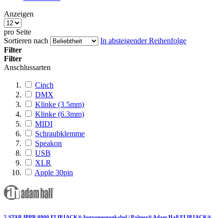
Anzeigen
pro Seite
Sortieren nach
In absteigender Reihenfolge
Filter
Filter
Anschlussarten
Cinch
DMX
Klinke (3.5mm)
Klinke (6.3mm)
MIDI
Schraubklemme
Speakon
USB
XLR
Apple 30pin
5 STAR IPPR 0900 FLIPJACK® Instrumentenkabel | Palmer® Adam Hall FLIPJACK®