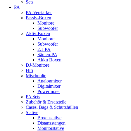
Sets
PA
PA-Verstärker
Passiv-Boxen
Monitore
Subwoofer
Aktiv-Boxen
Monitore
Subwoofer
2.1-PA
Säulen-PA
Akku Boxen
DJ-Monitore
Hifi
Mischpulte
Analogmixer
Digitalmixer
Powermixer
PA Sets
Zubehör & Ersatzteile
Cases, Bags & Schutzhüllen
Stative
Boxenstative
Distanzstangen
Monitorstative