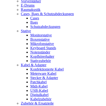
Vorverstärker
E-Drums
Raumakustik
Cases, Bags & Schutzabdeckungen
Cases
Bags
Schutzabdeckungen
Stative
Monitorstative
Boxenstative
Mikrofonstative
Keyboard Stands
Notenständer
Kopfhörerhalter
Stativzubehör
Kabel & Adapter
Konfektionierte Kabel
Meterware Kabel
Stecker & Adapter
Patchkabel
Midi-Kabel
USB-Kabel
Digitalkabel
Kabelzubehör
Zubehör & Ersatzteile