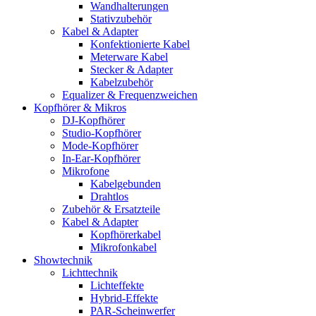
Wandhalterungen
Stativzubehör
Kabel & Adapter
Konfektionierte Kabel
Meterware Kabel
Stecker & Adapter
Kabelzubehör
Equalizer & Frequenzweichen
Kopfhörer & Mikros
DJ-Kopfhörer
Studio-Kopfhörer
Mode-Kopfhörer
In-Ear-Kopfhörer
Mikrofone
Kabelgebunden
Drahtlos
Zubehör & Ersatzteile
Kabel & Adapter
Kopfhörerkabel
Mikrofonkabel
Showtechnik
Lichttechnik
Lichteffekte
Hybrid-Effekte
PAR-Scheinwerfer