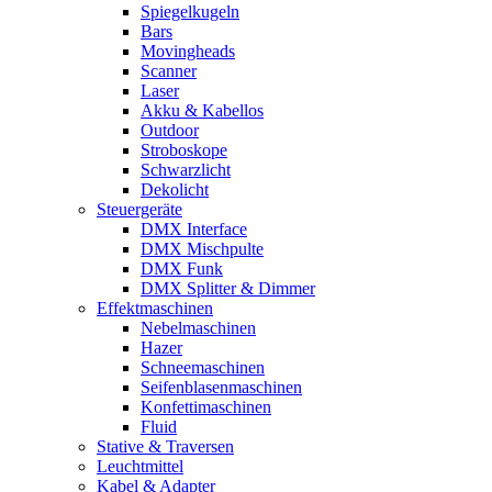
Spiegelkugeln
Bars
Movingheads
Scanner
Laser
Akku & Kabellos
Outdoor
Stroboskope
Schwarzlicht
Dekolicht
Steuergeräte
DMX Interface
DMX Mischpulte
DMX Funk
DMX Splitter & Dimmer
Effektmaschinen
Nebelmaschinen
Hazer
Schneemaschinen
Seifenblasenmaschinen
Konfettimaschinen
Fluid
Stative & Traversen
Leuchtmittel
Kabel & Adapter