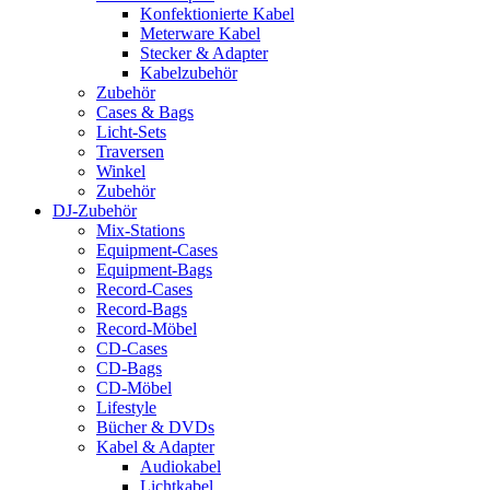
Konfektionierte Kabel
Meterware Kabel
Stecker & Adapter
Kabelzubehör
Zubehör
Cases & Bags
Licht-Sets
Traversen
Winkel
Zubehör
DJ-Zubehör
Mix-Stations
Equipment-Cases
Equipment-Bags
Record-Cases
Record-Bags
Record-Möbel
CD-Cases
CD-Bags
CD-Möbel
Lifestyle
Bücher & DVDs
Kabel & Adapter
Audiokabel
Lichtkabel