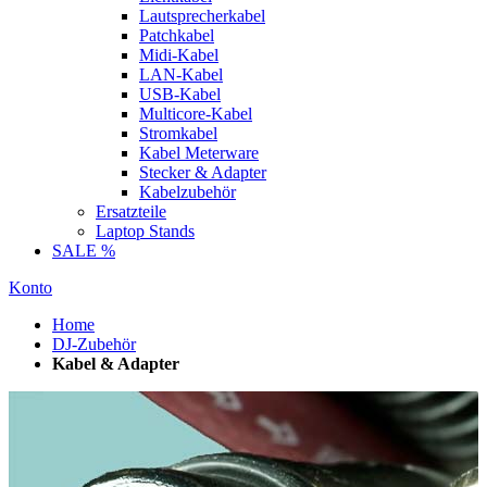
Lautsprecherkabel
Patchkabel
Midi-Kabel
LAN-Kabel
USB-Kabel
Multicore-Kabel
Stromkabel
Kabel Meterware
Stecker & Adapter
Kabelzubehör
Ersatzteile
Laptop Stands
SALE %
Konto
Home
DJ-Zubehör
Kabel & Adapter