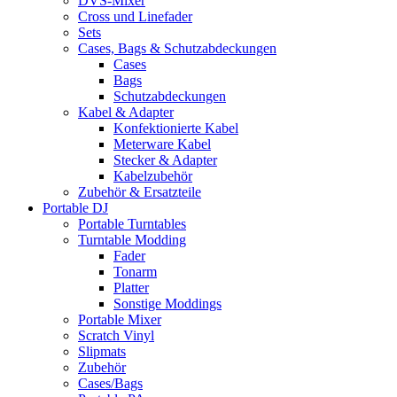
DVS-Mixer
Cross und Linefader
Sets
Cases, Bags & Schutzabdeckungen
Cases
Bags
Schutzabdeckungen
Kabel & Adapter
Konfektionierte Kabel
Meterware Kabel
Stecker & Adapter
Kabelzubehör
Zubehör & Ersatzteile
Portable DJ
Portable Turntables
Turntable Modding
Fader
Tonarm
Platter
Sonstige Moddings
Portable Mixer
Scratch Vinyl
Slipmats
Zubehör
Cases/Bags