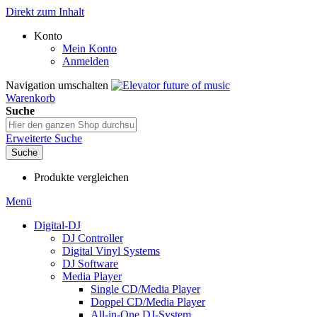
Direkt zum Inhalt
Konto
Mein Konto
Anmelden
Navigation umschalten
Warenkorb
Suche
Erweiterte Suche
Suche
Produkte vergleichen
Menü
Digital-DJ
DJ Controller
Digital Vinyl Systems
DJ Software
Media Player
Single CD/Media Player
Doppel CD/Media Player
All-in-One DJ-System