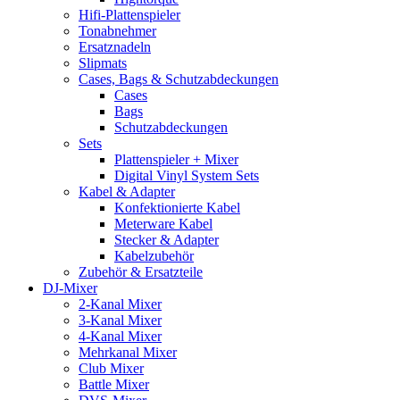
Hifi-Plattenspieler
Tonabnehmer
Ersatznadeln
Slipmats
Cases, Bags & Schutzabdeckungen
Cases
Bags
Schutzabdeckungen
Sets
Plattenspieler + Mixer
Digital Vinyl System Sets
Kabel & Adapter
Konfektionierte Kabel
Meterware Kabel
Stecker & Adapter
Kabelzubehör
Zubehör & Ersatzteile
DJ-Mixer
2-Kanal Mixer
3-Kanal Mixer
4-Kanal Mixer
Mehrkanal Mixer
Club Mixer
Battle Mixer