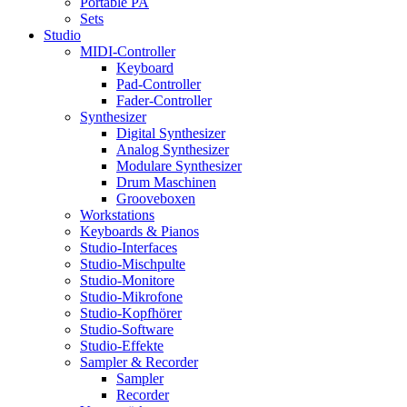
Portable PA
Sets
Studio
MIDI-Controller
Keyboard
Pad-Controller
Fader-Controller
Synthesizer
Digital Synthesizer
Analog Synthesizer
Modulare Synthesizer
Drum Maschinen
Grooveboxen
Workstations
Keyboards & Pianos
Studio-Interfaces
Studio-Mischpulte
Studio-Monitore
Studio-Mikrofone
Studio-Kopfhörer
Studio-Software
Studio-Effekte
Sampler & Recorder
Sampler
Recorder