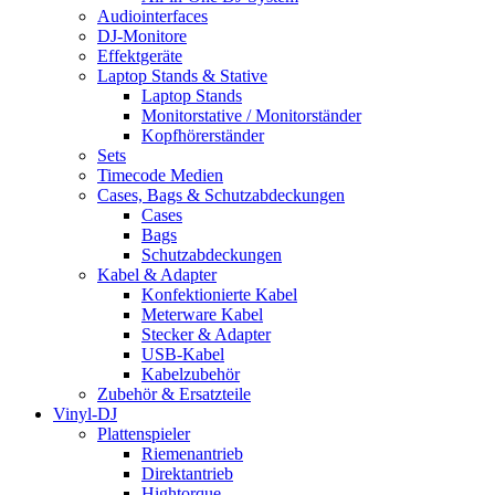
Audiointerfaces
DJ-Monitore
Effektgeräte
Laptop Stands & Stative
Laptop Stands
Monitorstative / Monitorständer
Kopfhörerständer
Sets
Timecode Medien
Cases, Bags & Schutzabdeckungen
Cases
Bags
Schutzabdeckungen
Kabel & Adapter
Konfektionierte Kabel
Meterware Kabel
Stecker & Adapter
USB-Kabel
Kabelzubehör
Zubehör & Ersatzteile
Vinyl-DJ
Plattenspieler
Riemenantrieb
Direktantrieb
Hightorque