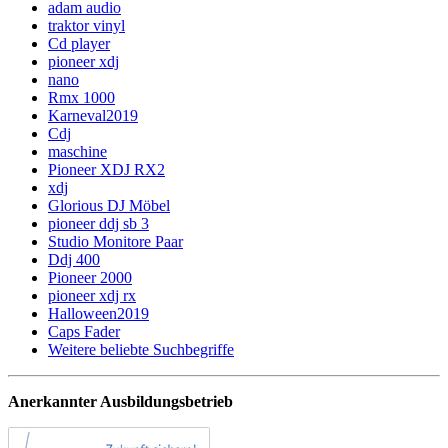
adam audio
traktor vinyl
Cd player
pioneer xdj
nano
Rmx 1000
Karneval2019
Cdj
maschine
Pioneer XDJ RX2
xdj
Glorious DJ Möbel
pioneer ddj sb 3
Studio Monitore Paar
Ddj 400
Pioneer 2000
pioneer xdj rx
Halloween2019
Caps Fader
Weitere beliebte Suchbegriffe
Anerkannter Ausbildungsbetrieb