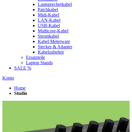
Lautsprecherkabel
Patchkabel
Midi-Kabel
LAN-Kabel
USB-Kabel
Multicore-Kabel
Stromkabel
Kabel Meterware
Stecker & Adapter
Kabelzubehör
Ersatzteile
Laptop Stands
SALE %
Konto
Home
Studio