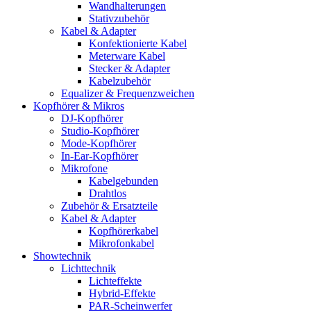
Wandhalterungen
Stativzubehör
Kabel & Adapter
Konfektionierte Kabel
Meterware Kabel
Stecker & Adapter
Kabelzubehör
Equalizer & Frequenzweichen
Kopfhörer & Mikros
DJ-Kopfhörer
Studio-Kopfhörer
Mode-Kopfhörer
In-Ear-Kopfhörer
Mikrofone
Kabelgebunden
Drahtlos
Zubehör & Ersatzteile
Kabel & Adapter
Kopfhörerkabel
Mikrofonkabel
Showtechnik
Lichttechnik
Lichteffekte
Hybrid-Effekte
PAR-Scheinwerfer