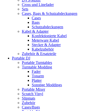
DVS-Mixer
Cross und Linefader
Sets
Cases, Bags & Schutzabdeckungen
Cases
Bags
Schutzabdeckungen
Kabel & Adapter
Konfektionierte Kabel
Meterware Kabel
Stecker & Adapter
Kabelzubehör
Zubehör & Ersatzteile
Portable DJ
Portable Turntables
Turntable Modding
Fader
Tonarm
Platter
Sonstige Moddings
Portable Mixer
Scratch Vinyl
Slipmats
Zubehör
Cases/Bags