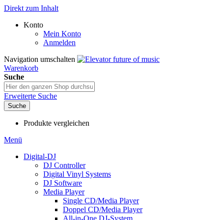
Direkt zum Inhalt
Konto
Mein Konto
Anmelden
Navigation umschalten
Warenkorb
Suche
Erweiterte Suche
Suche
Produkte vergleichen
Menü
Digital-DJ
DJ Controller
Digital Vinyl Systems
DJ Software
Media Player
Single CD/Media Player
Doppel CD/Media Player
All-in-One DJ-System