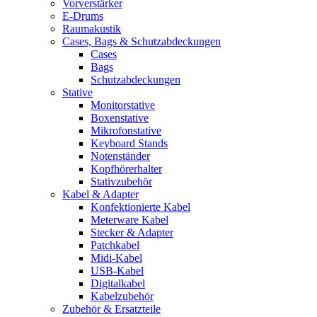
Vorverstärker
E-Drums
Raumakustik
Cases, Bags & Schutzabdeckungen
Cases
Bags
Schutzabdeckungen
Stative
Monitorstative
Boxenstative
Mikrofonstative
Keyboard Stands
Notenständer
Kopfhörerhalter
Stativzubehör
Kabel & Adapter
Konfektionierte Kabel
Meterware Kabel
Stecker & Adapter
Patchkabel
Midi-Kabel
USB-Kabel
Digitalkabel
Kabelzubehör
Zubehör & Ersatzteile