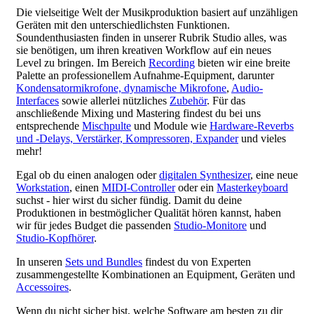
Die vielseitige Welt der Musikproduktion basiert auf unzähligen
Geräten mit den unterschiedlichsten Funktionen.
Soundenthusiasten finden in unserer Rubrik Studio alles, was
sie benötigen, um ihren kreativen Workflow auf ein neues
Level zu bringen. Im Bereich
Recording
bieten wir eine breite
Palette an professionellem Aufnahme-Equipment, darunter
Kondensatormikrofone, dynamische Mikrofone
,
Audio-
Interfaces
sowie allerlei nützliches
Zubehör
. Für das
anschließende Mixing und Mastering findest du bei uns
entsprechende
Mischpulte
und Module wie
Hardware-Reverbs
und -Delays, Verstärker, Kompressoren, Expander
und vieles
mehr!
Egal ob du einen analogen oder
digitalen Synthesizer
, eine neue
Workstation
, einen
MIDI-Controller
oder ein
Masterkeyboard
suchst - hier wirst du sicher fündig. Damit du deine
Produktionen in bestmöglicher Qualität hören kannst, haben
wir für jedes Budget die passenden
Studio-Monitore
und
Studio-Kopfhörer
.
In unseren
Sets und Bundles
findest du von Experten
zusammengestellte Kombinationen an Equipment, Geräten und
Accessoires
.
Wenn du nicht sicher bist, welche Software am besten zu dir