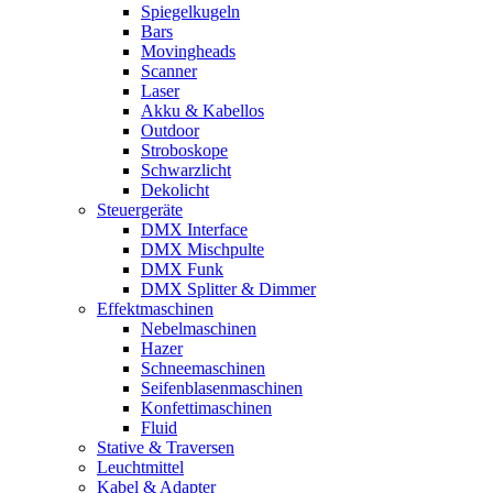
Spiegelkugeln
Bars
Movingheads
Scanner
Laser
Akku & Kabellos
Outdoor
Stroboskope
Schwarzlicht
Dekolicht
Steuergeräte
DMX Interface
DMX Mischpulte
DMX Funk
DMX Splitter & Dimmer
Effektmaschinen
Nebelmaschinen
Hazer
Schneemaschinen
Seifenblasenmaschinen
Konfettimaschinen
Fluid
Stative & Traversen
Leuchtmittel
Kabel & Adapter