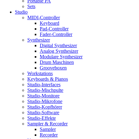
Portable PA
Sets
Studio
MIDI-Controller
Keyboard
Pad-Controller
Fader-Controller
Synthesizer
Digital Synthesizer
Analog Synthesizer
Modulare Synthesizer
Drum Maschinen
Grooveboxen
Workstations
Keyboards & Pianos
Studio-Interfaces
Studio-Mischpulte
Studio-Monitore
Studio-Mikrofone
Studio-Kopfhörer
Studio-Software
Studio-Effekte
Sampler & Recorder
Sampler
Recorder