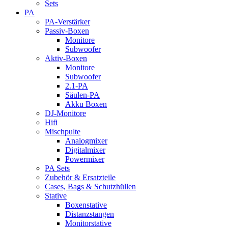
Sets
PA
PA-Verstärker
Passiv-Boxen
Monitore
Subwoofer
Aktiv-Boxen
Monitore
Subwoofer
2.1-PA
Säulen-PA
Akku Boxen
DJ-Monitore
Hifi
Mischpulte
Analogmixer
Digitalmixer
Powermixer
PA Sets
Zubehör & Ersatzteile
Cases, Bags & Schutzhüllen
Stative
Boxenstative
Distanzstangen
Monitorstative