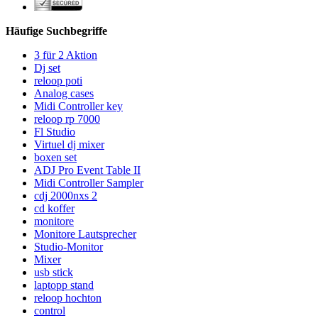
Häufige Suchbegriffe
3 für 2 Aktion
Dj set
reloop poti
Analog cases
Midi Controller key
reloop rp 7000
Fl Studio
Virtuel dj mixer
boxen set
ADJ Pro Event Table II
Midi Controller Sampler
cdj 2000nxs 2
cd koffer
monitore
Monitore Lautsprecher
Studio-Monitor
Mixer
usb stick
laptopp stand
reloop hochton
control