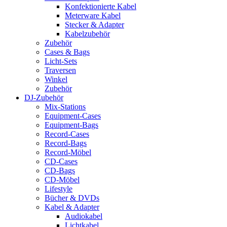
Konfektionierte Kabel
Meterware Kabel
Stecker & Adapter
Kabelzubehör
Zubehör
Cases & Bags
Licht-Sets
Traversen
Winkel
Zubehör
DJ-Zubehör
Mix-Stations
Equipment-Cases
Equipment-Bags
Record-Cases
Record-Bags
Record-Möbel
CD-Cases
CD-Bags
CD-Möbel
Lifestyle
Bücher & DVDs
Kabel & Adapter
Audiokabel
Lichtkabel