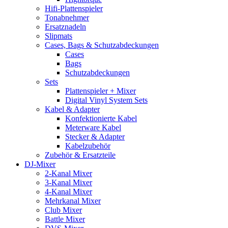
Hifi-Plattenspieler
Tonabnehmer
Ersatznadeln
Slipmats
Cases, Bags & Schutzabdeckungen
Cases
Bags
Schutzabdeckungen
Sets
Plattenspieler + Mixer
Digital Vinyl System Sets
Kabel & Adapter
Konfektionierte Kabel
Meterware Kabel
Stecker & Adapter
Kabelzubehör
Zubehör & Ersatzteile
DJ-Mixer
2-Kanal Mixer
3-Kanal Mixer
4-Kanal Mixer
Mehrkanal Mixer
Club Mixer
Battle Mixer