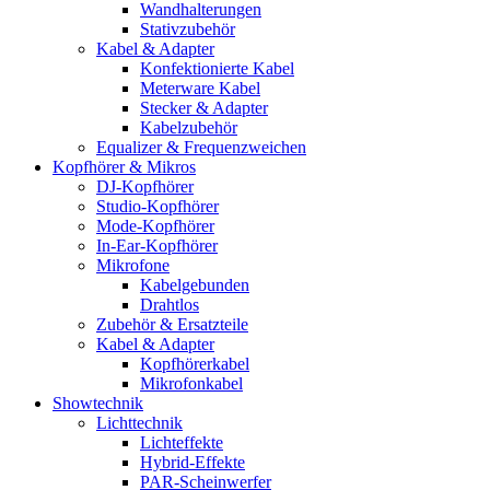
Wandhalterungen
Stativzubehör
Kabel & Adapter
Konfektionierte Kabel
Meterware Kabel
Stecker & Adapter
Kabelzubehör
Equalizer & Frequenzweichen
Kopfhörer & Mikros
DJ-Kopfhörer
Studio-Kopfhörer
Mode-Kopfhörer
In-Ear-Kopfhörer
Mikrofone
Kabelgebunden
Drahtlos
Zubehör & Ersatzteile
Kabel & Adapter
Kopfhörerkabel
Mikrofonkabel
Showtechnik
Lichttechnik
Lichteffekte
Hybrid-Effekte
PAR-Scheinwerfer