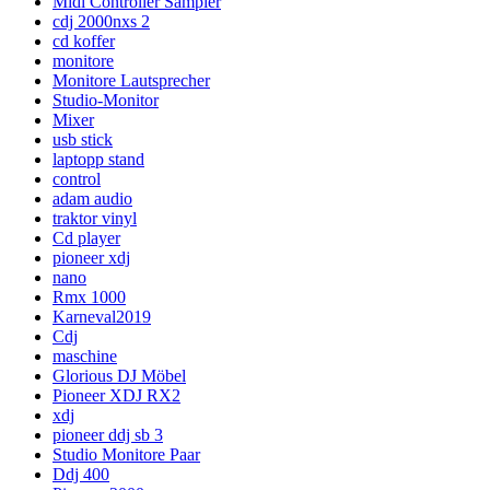
Midi Controller Sampler
cdj 2000nxs 2
cd koffer
monitore
Monitore Lautsprecher
Studio-Monitor
Mixer
usb stick
laptopp stand
control
adam audio
traktor vinyl
Cd player
pioneer xdj
nano
Rmx 1000
Karneval2019
Cdj
maschine
Glorious DJ Möbel
Pioneer XDJ RX2
xdj
pioneer ddj sb 3
Studio Monitore Paar
Ddj 400