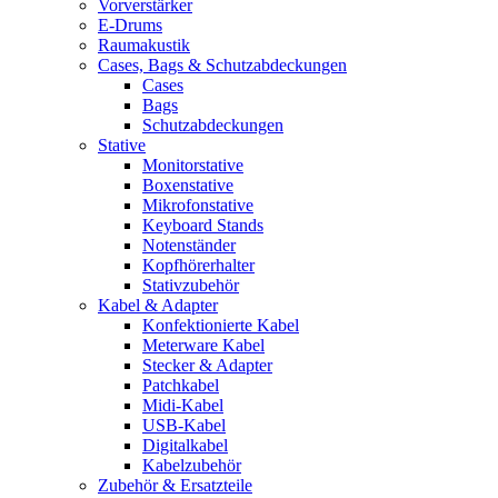
Vorverstärker
E-Drums
Raumakustik
Cases, Bags & Schutzabdeckungen
Cases
Bags
Schutzabdeckungen
Stative
Monitorstative
Boxenstative
Mikrofonstative
Keyboard Stands
Notenständer
Kopfhörerhalter
Stativzubehör
Kabel & Adapter
Konfektionierte Kabel
Meterware Kabel
Stecker & Adapter
Patchkabel
Midi-Kabel
USB-Kabel
Digitalkabel
Kabelzubehör
Zubehör & Ersatzteile