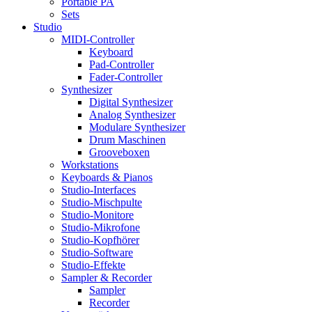
Portable PA
Sets
Studio
MIDI-Controller
Keyboard
Pad-Controller
Fader-Controller
Synthesizer
Digital Synthesizer
Analog Synthesizer
Modulare Synthesizer
Drum Maschinen
Grooveboxen
Workstations
Keyboards & Pianos
Studio-Interfaces
Studio-Mischpulte
Studio-Monitore
Studio-Mikrofone
Studio-Kopfhörer
Studio-Software
Studio-Effekte
Sampler & Recorder
Sampler
Recorder