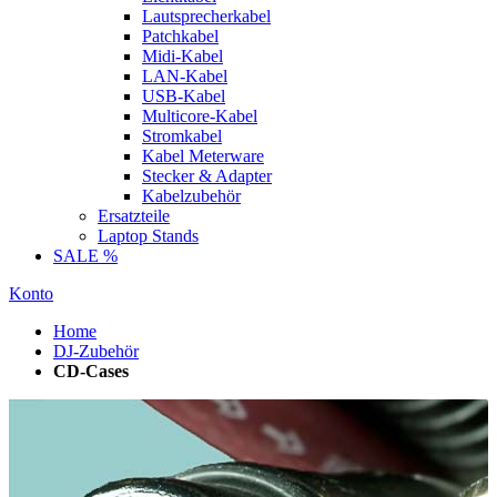
Lautsprecherkabel
Patchkabel
Midi-Kabel
LAN-Kabel
USB-Kabel
Multicore-Kabel
Stromkabel
Kabel Meterware
Stecker & Adapter
Kabelzubehör
Ersatzteile
Laptop Stands
SALE %
Konto
Home
DJ-Zubehör
CD-Cases