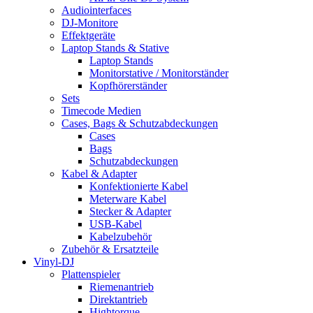
Audiointerfaces
DJ-Monitore
Effektgeräte
Laptop Stands & Stative
Laptop Stands
Monitorstative / Monitorständer
Kopfhörerständer
Sets
Timecode Medien
Cases, Bags & Schutzabdeckungen
Cases
Bags
Schutzabdeckungen
Kabel & Adapter
Konfektionierte Kabel
Meterware Kabel
Stecker & Adapter
USB-Kabel
Kabelzubehör
Zubehör & Ersatzteile
Vinyl-DJ
Plattenspieler
Riemenantrieb
Direktantrieb
Hightorque