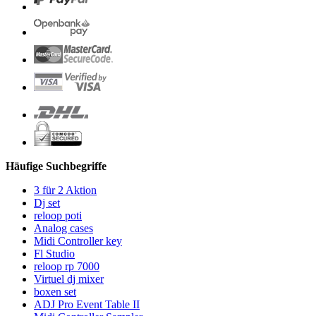
Häufige Suchbegriffe
3 für 2 Aktion
Dj set
reloop poti
Analog cases
Midi Controller key
Fl Studio
reloop rp 7000
Virtuel dj mixer
boxen set
ADJ Pro Event Table II