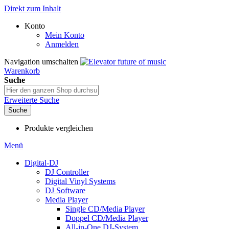
Direkt zum Inhalt
Konto
Mein Konto
Anmelden
Navigation umschalten
Warenkorb
Suche
Erweiterte Suche
Suche
Produkte vergleichen
Menü
Digital-DJ
DJ Controller
Digital Vinyl Systems
DJ Software
Media Player
Single CD/Media Player
Doppel CD/Media Player
All-in-One DJ-System