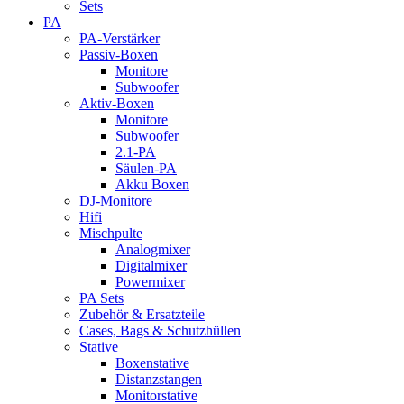
Sets
PA
PA-Verstärker
Passiv-Boxen
Monitore
Subwoofer
Aktiv-Boxen
Monitore
Subwoofer
2.1-PA
Säulen-PA
Akku Boxen
DJ-Monitore
Hifi
Mischpulte
Analogmixer
Digitalmixer
Powermixer
PA Sets
Zubehör & Ersatzteile
Cases, Bags & Schutzhüllen
Stative
Boxenstative
Distanzstangen
Monitorstative