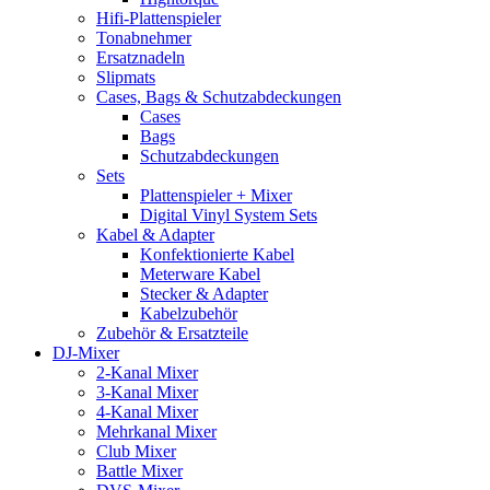
Hifi-Plattenspieler
Tonabnehmer
Ersatznadeln
Slipmats
Cases, Bags & Schutzabdeckungen
Cases
Bags
Schutzabdeckungen
Sets
Plattenspieler + Mixer
Digital Vinyl System Sets
Kabel & Adapter
Konfektionierte Kabel
Meterware Kabel
Stecker & Adapter
Kabelzubehör
Zubehör & Ersatzteile
DJ-Mixer
2-Kanal Mixer
3-Kanal Mixer
4-Kanal Mixer
Mehrkanal Mixer
Club Mixer
Battle Mixer