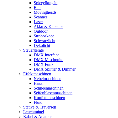
Spiegelkugeln
Bars
Movingheads
Scanner
Laser
Akku & Kabellos
Outdoor
Stroboskope
Schwarzlicht
Dekolicht
Steuergeräte
DMX Interface
DMX Mischpulte
DMX Funk
DMX Splitter & Dimmer
Effektmaschinen
Nebelmaschinen
Hazer
Schneemaschinen
Seifenblasenmaschinen
Konfettimaschinen
Fluid
Stative & Traversen
Leuchtmittel
Kabel & Adapter