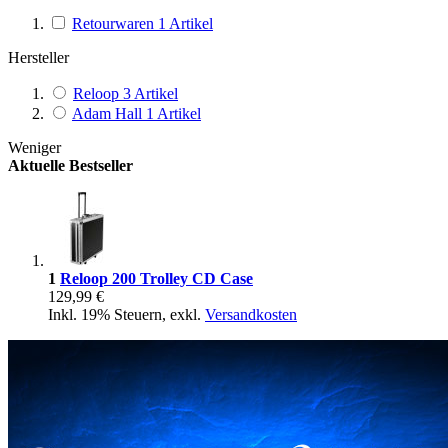
Retourwaren
1
Artikel
Hersteller
Reloop
3
Artikel
Adam Hall
1
Artikel
Weniger
Aktuelle Bestseller
1
Reloop 200 Trolley CD Case
129,99 €
Inkl. 19% Steuern
,
exkl.
Versandkosten