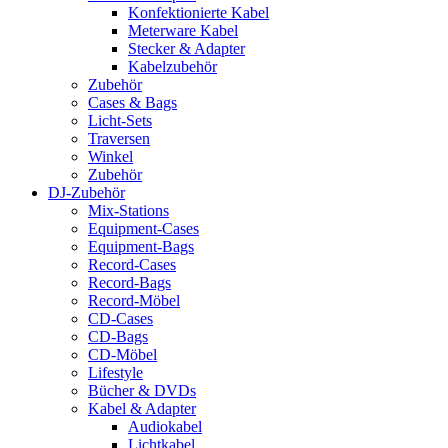
Konfektionierte Kabel
Meterware Kabel
Stecker & Adapter
Kabelzubehör
Zubehör
Cases & Bags
Licht-Sets
Traversen
Winkel
Zubehör
DJ-Zubehör
Mix-Stations
Equipment-Cases
Equipment-Bags
Record-Cases
Record-Bags
Record-Möbel
CD-Cases
CD-Bags
CD-Möbel
Lifestyle
Bücher & DVDs
Kabel & Adapter
Audiokabel
Lichtkabel