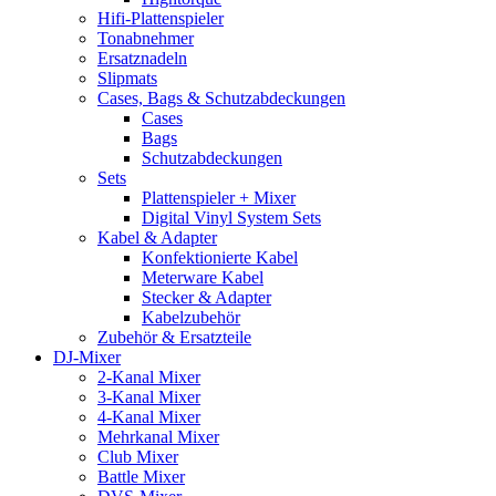
Hifi-Plattenspieler
Tonabnehmer
Ersatznadeln
Slipmats
Cases, Bags & Schutzabdeckungen
Cases
Bags
Schutzabdeckungen
Sets
Plattenspieler + Mixer
Digital Vinyl System Sets
Kabel & Adapter
Konfektionierte Kabel
Meterware Kabel
Stecker & Adapter
Kabelzubehör
Zubehör & Ersatzteile
DJ-Mixer
2-Kanal Mixer
3-Kanal Mixer
4-Kanal Mixer
Mehrkanal Mixer
Club Mixer
Battle Mixer