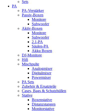
Sets
PA
PA-Verstärker
Passiv-Boxen
Monitore
Subwoofer
Aktiv-Boxen
Monitore
Subwoofer
2.1-PA
Säulen-PA
Akku Boxen
DJ-Monitore
Hifi
Mischpulte
Analogmixer
Digitalmixer
Powermixer
PA Sets
Zubehör & Ersatzteile
Cases, Bags & Schutzhüllen
Stative
Boxenstative
Distanzstangen
Monitorstative