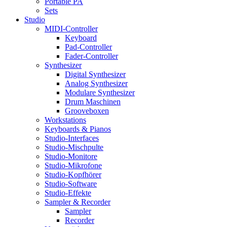
Portable PA
Sets
Studio
MIDI-Controller
Keyboard
Pad-Controller
Fader-Controller
Synthesizer
Digital Synthesizer
Analog Synthesizer
Modulare Synthesizer
Drum Maschinen
Grooveboxen
Workstations
Keyboards & Pianos
Studio-Interfaces
Studio-Mischpulte
Studio-Monitore
Studio-Mikrofone
Studio-Kopfhörer
Studio-Software
Studio-Effekte
Sampler & Recorder
Sampler
Recorder