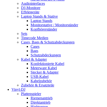
Audiointerfaces
DJ-Monitore
Effektgeräte
Laptop Stands & Stative
Laptop Stands
Monitorstative / Monitorständer
Kopfhörerständer
Sets
Timecode Medien
Cases, Bags & Schutzabdeckungen
Cases
Bags
Schutzabdeckungen
Kabel & Adapter
Konfektionierte Kabel
Meterware Kabel
Stecker & Adapter
USB-Kabel
Kabelzubehör
Zubehör & Ersatzteile
Vinyl-DJ
Plattenspieler
Riemenantrieb
Direktantrieb
Hightorque