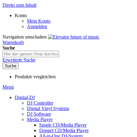
Direkt zum Inhalt
Konto
Mein Konto
Anmelden
Navigation umschalten
Warenkorb
Suche
Erweiterte Suche
Suche
Produkte vergleichen
Menü
Digital-DJ
DJ Controller
Digital Vinyl Systems
DJ Software
Media Player
Single CD/Media Player
Doppel CD/Media Player
All-in-One DJ-System