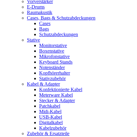
Vorverstärker
E-Drums
Raumakustik
Cases, Bags & Schutzabdeckungen
Cases
Bags
Schutzabdeckungen
Stative
Monitorstative
Boxenstative
Mikrofonstative
Keyboard Stands
Notenständer
Kopfhörerhalter
Stativzubehör
Kabel & Adapter
Konfektionierte Kabel
Meterware Kabel
Stecker & Adapter
Patchkabel
Midi-Kabel
USB-Kabel
Digitalkabel
Kabelzubehör
Zubehör & Ersatzteile