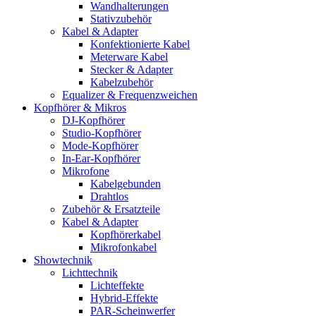
Wandhalterungen
Stativzubehör
Kabel & Adapter
Konfektionierte Kabel
Meterware Kabel
Stecker & Adapter
Kabelzubehör
Equalizer & Frequenzweichen
Kopfhörer & Mikros
DJ-Kopfhörer
Studio-Kopfhörer
Mode-Kopfhörer
In-Ear-Kopfhörer
Mikrofone
Kabelgebunden
Drahtlos
Zubehör & Ersatzteile
Kabel & Adapter
Kopfhörerkabel
Mikrofonkabel
Showtechnik
Lichttechnik
Lichteffekte
Hybrid-Effekte
PAR-Scheinwerfer