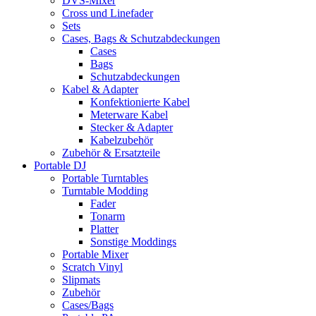
DVS-Mixer
Cross und Linefader
Sets
Cases, Bags & Schutzabdeckungen
Cases
Bags
Schutzabdeckungen
Kabel & Adapter
Konfektionierte Kabel
Meterware Kabel
Stecker & Adapter
Kabelzubehör
Zubehör & Ersatzteile
Portable DJ
Portable Turntables
Turntable Modding
Fader
Tonarm
Platter
Sonstige Moddings
Portable Mixer
Scratch Vinyl
Slipmats
Zubehör
Cases/Bags