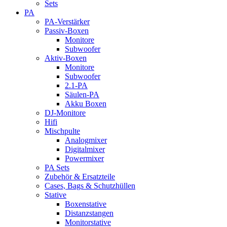
Sets
PA
PA-Verstärker
Passiv-Boxen
Monitore
Subwoofer
Aktiv-Boxen
Monitore
Subwoofer
2.1-PA
Säulen-PA
Akku Boxen
DJ-Monitore
Hifi
Mischpulte
Analogmixer
Digitalmixer
Powermixer
PA Sets
Zubehör & Ersatzteile
Cases, Bags & Schutzhüllen
Stative
Boxenstative
Distanzstangen
Monitorstative