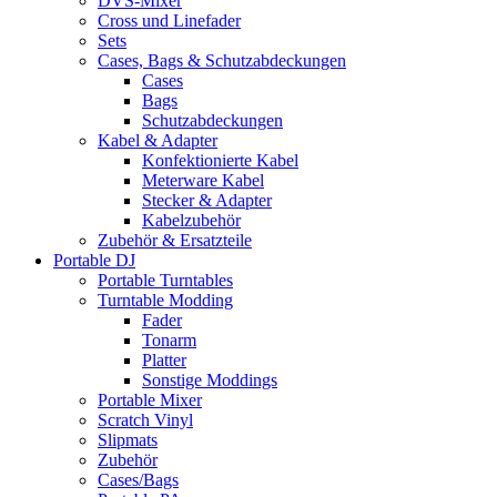
DVS-Mixer
Cross und Linefader
Sets
Cases, Bags & Schutzabdeckungen
Cases
Bags
Schutzabdeckungen
Kabel & Adapter
Konfektionierte Kabel
Meterware Kabel
Stecker & Adapter
Kabelzubehör
Zubehör & Ersatzteile
Portable DJ
Portable Turntables
Turntable Modding
Fader
Tonarm
Platter
Sonstige Moddings
Portable Mixer
Scratch Vinyl
Slipmats
Zubehör
Cases/Bags