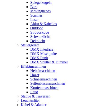
Spiegelkugeln
Bars
Movingheads
Scanner
Laser
Akku & Kabellos
Outdoor
Stroboskope
Schwarzlicht
Dekolicht
Steuergeräte
DMX Interface
DMX Mischpulte
DMX Funk
DMX Splitter & Dimmer
Effektmaschinen
Nebelmaschinen
Hazer
Schneemaschinen
Seifenblasenmaschinen
Konfettimaschinen
Fluid
Stative & Traversen
Leuchtmittel
Kabel & Adapter