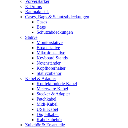
Vorverstärker
E-Drums
Raumakustik
Cases, Bags & Schutzabdeckungen
Cases
Bags
Schutzabdeckungen
Stative
Monitorstative
Boxenstative
Mikrofonstative
Keyboard Stands
Notenständer
Kopfhörerhalter
Stativzubehör
Kabel & Adapter
Konfektionierte Kabel
Meterware Kabel
Stecker & Adapter
Patchkabel
Midi-Kabel
USB-Kabel
Digitalkabel
Kabelzubehör
Zubehör & Ersatzteile