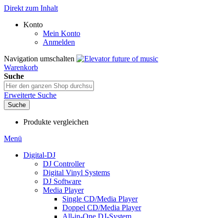
Direkt zum Inhalt
Konto
Mein Konto
Anmelden
Navigation umschalten
Warenkorb
Suche
Erweiterte Suche
Suche
Produkte vergleichen
Menü
Digital-DJ
DJ Controller
Digital Vinyl Systems
DJ Software
Media Player
Single CD/Media Player
Doppel CD/Media Player
All-in-One DJ-System