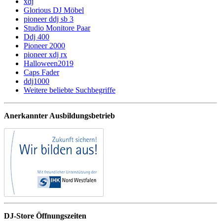
xdj
Glorious DJ Möbel
pioneer ddj sb 3
Studio Monitore Paar
Ddj 400
Pioneer 2000
pioneer xdj rx
Halloween2019
Caps Fader
ddj1000
Weitere beliebte Suchbegriffe
Anerkannter Ausbildungsbetrieb
DJ-Store Öffnungszeiten