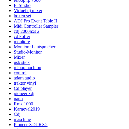
reloop rp 7000
Fl Studio
Virtuel dj mixer
boxen set
ADJ Pro Event Table II
Midi Controller Sampler
cdj 2000nxs 2
cd koffer
monitore
Monitore Lautsprecher
Studio-Monitor
Mixer
usb stick
reloop hochton
control
adam audio
traktor vinyl
Cd player
pioneer xdj
nano
Rmx 1000
Karneval2019
Cdj
maschine
Pioneer XDJ RX2