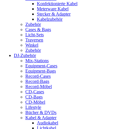
Konfektionierte Kabel
Meterware Kabel
Stecker & Adapter
Kabelzubehör
Zubehör
Cases & Bags
Licht-Sets
Traversen
Winkel
Zubehör
DJ-Zubehör
Mix-Stations
Equipment-Cases
Equipment-Bags
Record-Cases
Record-Bags
Record-Möbel
CD-Cases
CD-Bags
CD-Möbel
Lifestyle
Bücher & DVDs
Kabel & Adapter
Audiokabel
Lichtkabel