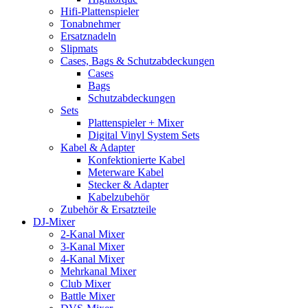
Hifi-Plattenspieler
Tonabnehmer
Ersatznadeln
Slipmats
Cases, Bags & Schutzabdeckungen
Cases
Bags
Schutzabdeckungen
Sets
Plattenspieler + Mixer
Digital Vinyl System Sets
Kabel & Adapter
Konfektionierte Kabel
Meterware Kabel
Stecker & Adapter
Kabelzubehör
Zubehör & Ersatzteile
DJ-Mixer
2-Kanal Mixer
3-Kanal Mixer
4-Kanal Mixer
Mehrkanal Mixer
Club Mixer
Battle Mixer