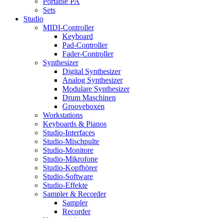
Portable PA
Sets
Studio
MIDI-Controller
Keyboard
Pad-Controller
Fader-Controller
Synthesizer
Digital Synthesizer
Analog Synthesizer
Modulare Synthesizer
Drum Maschinen
Grooveboxen
Workstations
Keyboards & Pianos
Studio-Interfaces
Studio-Mischpulte
Studio-Monitore
Studio-Mikrofone
Studio-Kopfhörer
Studio-Software
Studio-Effekte
Sampler & Recorder
Sampler
Recorder