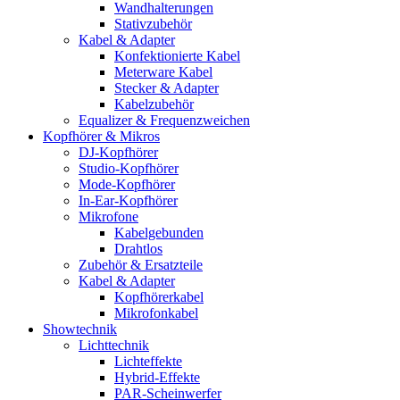
Wandhalterungen
Stativzubehör
Kabel & Adapter
Konfektionierte Kabel
Meterware Kabel
Stecker & Adapter
Kabelzubehör
Equalizer & Frequenzweichen
Kopfhörer & Mikros
DJ-Kopfhörer
Studio-Kopfhörer
Mode-Kopfhörer
In-Ear-Kopfhörer
Mikrofone
Kabelgebunden
Drahtlos
Zubehör & Ersatzteile
Kabel & Adapter
Kopfhörerkabel
Mikrofonkabel
Showtechnik
Lichttechnik
Lichteffekte
Hybrid-Effekte
PAR-Scheinwerfer