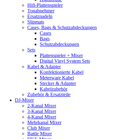
Hifi-Plattenspieler
Tonabnehmer
Ersatznadeln
Slipmats
Cases, Bags & Schutzabdeckungen
Cases
Bags
Schutzabdeckungen
Sets
Plattenspieler + Mixer
Digital Vinyl System Sets
Kabel & Adapter
Konfektionierte Kabel
Meterware Kabel
Stecker & Adapter
Kabelzubehör
Zubehör & Ersatzteile
DJ-Mixer
2-Kanal Mixer
3-Kanal Mixer
4-Kanal Mixer
Mehrkanal Mixer
Club Mixer
Battle Mixer