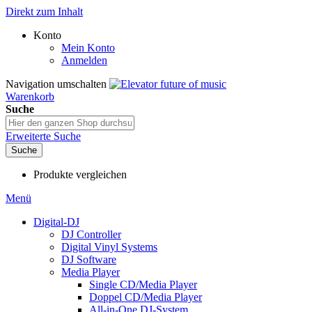
Direkt zum Inhalt
Konto
Mein Konto
Anmelden
Navigation umschalten
Warenkorb
Suche
Erweiterte Suche
Suche
Produkte vergleichen
Menü
Digital-DJ
DJ Controller
Digital Vinyl Systems
DJ Software
Media Player
Single CD/Media Player
Doppel CD/Media Player
All-in-One DJ-System