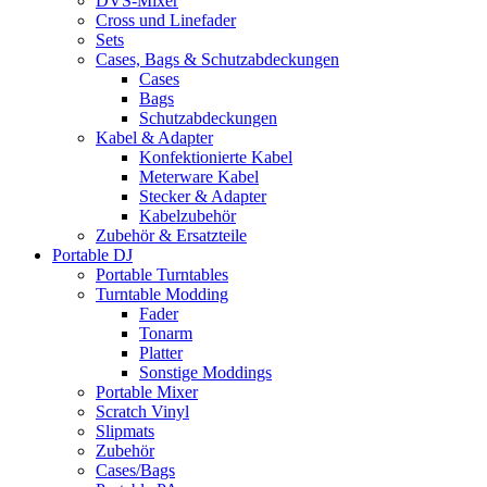
DVS-Mixer
Cross und Linefader
Sets
Cases, Bags & Schutzabdeckungen
Cases
Bags
Schutzabdeckungen
Kabel & Adapter
Konfektionierte Kabel
Meterware Kabel
Stecker & Adapter
Kabelzubehör
Zubehör & Ersatzteile
Portable DJ
Portable Turntables
Turntable Modding
Fader
Tonarm
Platter
Sonstige Moddings
Portable Mixer
Scratch Vinyl
Slipmats
Zubehör
Cases/Bags