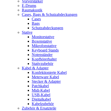
Vorverstärker
E-Drums
Raumakustik
Cases, Bags & Schutzabdeckungen
Cases
Bags
Schutzabdeckungen
Stative
Monitorstative
Boxenstative
Mikrofonstative
Keyboard Stands
Notenständer
Kopfhörerhalter
Stativzubehör
Kabel & Adapter
Konfektionierte Kabel
Meterware Kabel
Stecker & Adapter
Patchkabel
Midi-Kabel
USB-Kabel
Digitalkabel
Kabelzubehör
Zubehör & Ersatzteile