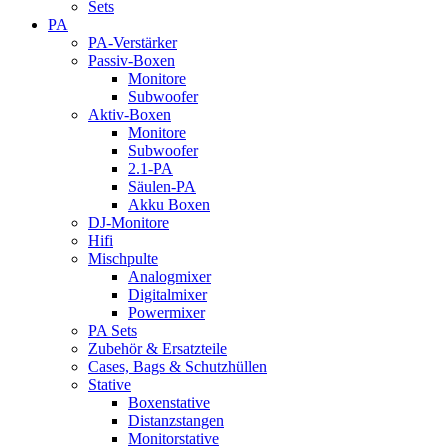
Sets
PA
PA-Verstärker
Passiv-Boxen
Monitore
Subwoofer
Aktiv-Boxen
Monitore
Subwoofer
2.1-PA
Säulen-PA
Akku Boxen
DJ-Monitore
Hifi
Mischpulte
Analogmixer
Digitalmixer
Powermixer
PA Sets
Zubehör & Ersatzteile
Cases, Bags & Schutzhüllen
Stative
Boxenstative
Distanzstangen
Monitorstative