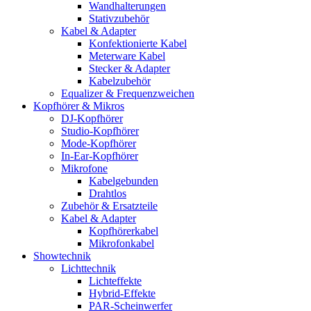
Wandhalterungen
Stativzubehör
Kabel & Adapter
Konfektionierte Kabel
Meterware Kabel
Stecker & Adapter
Kabelzubehör
Equalizer & Frequenzweichen
Kopfhörer & Mikros
DJ-Kopfhörer
Studio-Kopfhörer
Mode-Kopfhörer
In-Ear-Kopfhörer
Mikrofone
Kabelgebunden
Drahtlos
Zubehör & Ersatzteile
Kabel & Adapter
Kopfhörerkabel
Mikrofonkabel
Showtechnik
Lichttechnik
Lichteffekte
Hybrid-Effekte
PAR-Scheinwerfer