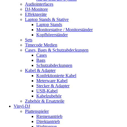
Audiointerfaces
DJ-Monitore
Effektgeräte
Laptop Stands & Stative
Laptop Stands
Monitorstative / Monitorständer
Kopfhörerständer
Sets
Timecode Medien
Cases, Bags & Schutzabdeckungen
Cases
Bags
Schutzabdeckungen
Kabel & Adapter
Konfektionierte Kabel
Meterware Kabel
Stecker & Adapter
USB-Kabel
Kabelzubehör
Zubehör & Ersatzteile
Vinyl-DJ
Plattenspieler
Riemenantrieb
Direktantrieb
Hightorque