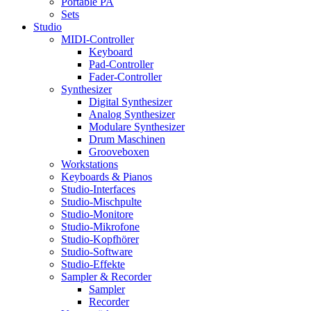
Portable PA
Sets
Studio
MIDI-Controller
Keyboard
Pad-Controller
Fader-Controller
Synthesizer
Digital Synthesizer
Analog Synthesizer
Modulare Synthesizer
Drum Maschinen
Grooveboxen
Workstations
Keyboards & Pianos
Studio-Interfaces
Studio-Mischpulte
Studio-Monitore
Studio-Mikrofone
Studio-Kopfhörer
Studio-Software
Studio-Effekte
Sampler & Recorder
Sampler
Recorder