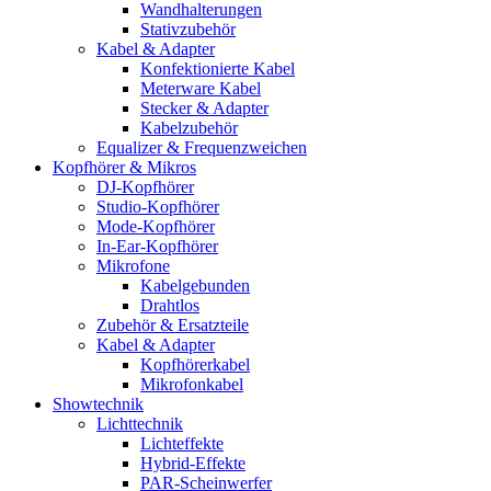
Wandhalterungen
Stativzubehör
Kabel & Adapter
Konfektionierte Kabel
Meterware Kabel
Stecker & Adapter
Kabelzubehör
Equalizer & Frequenzweichen
Kopfhörer & Mikros
DJ-Kopfhörer
Studio-Kopfhörer
Mode-Kopfhörer
In-Ear-Kopfhörer
Mikrofone
Kabelgebunden
Drahtlos
Zubehör & Ersatzteile
Kabel & Adapter
Kopfhörerkabel
Mikrofonkabel
Showtechnik
Lichttechnik
Lichteffekte
Hybrid-Effekte
PAR-Scheinwerfer