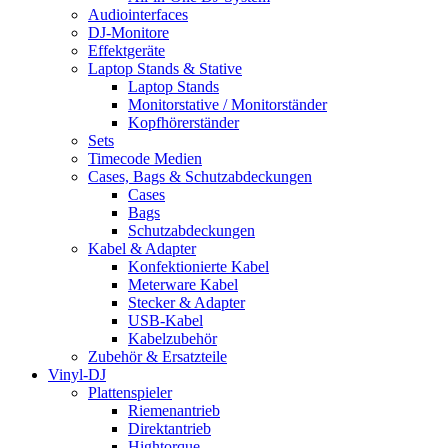
Audiointerfaces
DJ-Monitore
Effektgeräte
Laptop Stands & Stative
Laptop Stands
Monitorstative / Monitorständer
Kopfhörerständer
Sets
Timecode Medien
Cases, Bags & Schutzabdeckungen
Cases
Bags
Schutzabdeckungen
Kabel & Adapter
Konfektionierte Kabel
Meterware Kabel
Stecker & Adapter
USB-Kabel
Kabelzubehör
Zubehör & Ersatzteile
Vinyl-DJ
Plattenspieler
Riemenantrieb
Direktantrieb
Hightorque