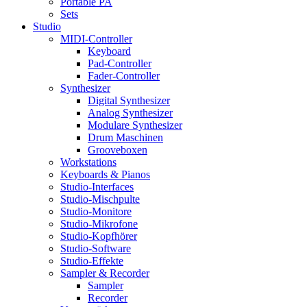
Portable PA
Sets
Studio
MIDI-Controller
Keyboard
Pad-Controller
Fader-Controller
Synthesizer
Digital Synthesizer
Analog Synthesizer
Modulare Synthesizer
Drum Maschinen
Grooveboxen
Workstations
Keyboards & Pianos
Studio-Interfaces
Studio-Mischpulte
Studio-Monitore
Studio-Mikrofone
Studio-Kopfhörer
Studio-Software
Studio-Effekte
Sampler & Recorder
Sampler
Recorder