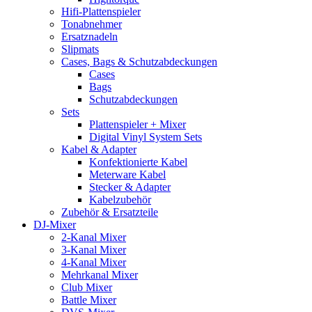
Hifi-Plattenspieler
Tonabnehmer
Ersatznadeln
Slipmats
Cases, Bags & Schutzabdeckungen
Cases
Bags
Schutzabdeckungen
Sets
Plattenspieler + Mixer
Digital Vinyl System Sets
Kabel & Adapter
Konfektionierte Kabel
Meterware Kabel
Stecker & Adapter
Kabelzubehör
Zubehör & Ersatzteile
DJ-Mixer
2-Kanal Mixer
3-Kanal Mixer
4-Kanal Mixer
Mehrkanal Mixer
Club Mixer
Battle Mixer