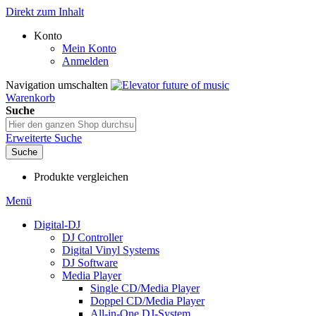
Direkt zum Inhalt
Konto
Mein Konto
Anmelden
Navigation umschalten
Warenkorb
Suche
Erweiterte Suche
Suche
Produkte vergleichen
Menü
Digital-DJ
DJ Controller
Digital Vinyl Systems
DJ Software
Media Player
Single CD/Media Player
Doppel CD/Media Player
All-in-One DJ-System