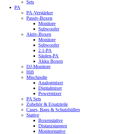
Sets
PA
PA-Verstärker
Passiv-Boxen
Monitore
Subwoofer
Aktiv-Boxen
Monitore
Subwoofer
2.1-PA
Säulen-PA
Akku Boxen
DJ-Monitore
Hifi
Mischpulte
Analogmixer
Digitalmixer
Powermixer
PA Sets
Zubehör & Ersatzteile
Cases, Bags & Schutzhüllen
Stative
Boxenstative
Distanzstangen
Monitorstative