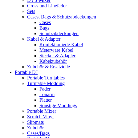
DVS-Mixer
Cross und Linefader
Sets
Cases, Bags & Schutzabdeckungen
Cases
Bags
Schutzabdeckungen
Kabel & Adapter
Konfektionierte Kabel
Meterware Kabel
Stecker & Adapter
Kabelzubehör
Zubehör & Ersatzteile
Portable DJ
Portable Turntables
Turntable Modding
Fader
Tonarm
Platter
Sonstige Moddings
Portable Mixer
Scratch Vinyl
Slipmats
Zubehör
Cases/Bags