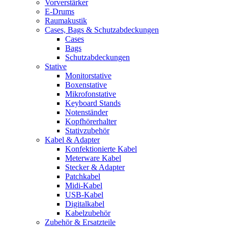
Vorverstärker
E-Drums
Raumakustik
Cases, Bags & Schutzabdeckungen
Cases
Bags
Schutzabdeckungen
Stative
Monitorstative
Boxenstative
Mikrofonstative
Keyboard Stands
Notenständer
Kopfhörerhalter
Stativzubehör
Kabel & Adapter
Konfektionierte Kabel
Meterware Kabel
Stecker & Adapter
Patchkabel
Midi-Kabel
USB-Kabel
Digitalkabel
Kabelzubehör
Zubehör & Ersatzteile