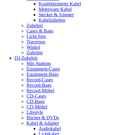
Konfektionierte Kabel
Meterware Kabel
Stecker & Adapter
Kabelzubehör
Zubehör
Cases & Bags
Licht-Sets
Traversen
Winkel
Zubehör
DJ-Zubehör
Mix-Stations
Equipment-Cases
Equipment-Bags
Record-Cases
Record-Bags
Record-Möbel
CD-Cases
CD-Bags
CD-Möbel
Lifestyle
Bücher & DVDs
Kabel & Adapter
Audiokabel
Lichtkabel