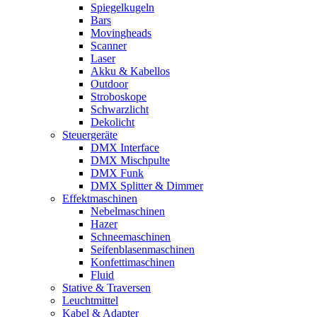
Spiegelkugeln
Bars
Movingheads
Scanner
Laser
Akku & Kabellos
Outdoor
Stroboskope
Schwarzlicht
Dekolicht
Steuergeräte
DMX Interface
DMX Mischpulte
DMX Funk
DMX Splitter & Dimmer
Effektmaschinen
Nebelmaschinen
Hazer
Schneemaschinen
Seifenblasenmaschinen
Konfettimaschinen
Fluid
Stative & Traversen
Leuchtmittel
Kabel & Adapter