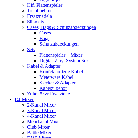
Hifi-Plattenspieler
Tonabnehmer
Ersatznadeln
Slipmats
Cases, Bags & Schutzabdeckungen
Cases
Bags
Schutzabdeckungen
Sets
Plattenspieler + Mixer
Digital Vinyl System Sets
Kabel & Adapter
Konfektionierte Kabel
Meterware Kabel
Stecker & Adapter
Kabelzubehör
Zubehör & Ersatzteile
DJ-Mixer
2-Kanal Mixer
3-Kanal Mixer
4-Kanal Mixer
Mehrkanal Mixer
Club Mixer
Battle Mixer