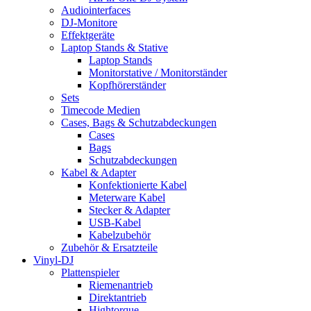
Audiointerfaces
DJ-Monitore
Effektgeräte
Laptop Stands & Stative
Laptop Stands
Monitorstative / Monitorständer
Kopfhörerständer
Sets
Timecode Medien
Cases, Bags & Schutzabdeckungen
Cases
Bags
Schutzabdeckungen
Kabel & Adapter
Konfektionierte Kabel
Meterware Kabel
Stecker & Adapter
USB-Kabel
Kabelzubehör
Zubehör & Ersatzteile
Vinyl-DJ
Plattenspieler
Riemenantrieb
Direktantrieb
Hightorque