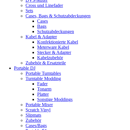
DVS-Mixer
Cross und Linefader
Sets
Cases, Bags & Schutzabdeckungen
Cases
Bags
Schutzabdeckungen
Kabel & Adapter
Konfektionierte Kabel
Meterware Kabel
Stecker & Adapter
Kabelzubehör
Zubehör & Ersatzteile
Portable DJ
Portable Turntables
Turntable Modding
Fader
Tonarm
Platter
Sonstige Moddings
Portable Mixer
Scratch Vinyl
Slipmats
Zubehör
Cases/Bags