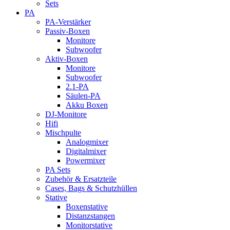
Sets
PA
PA-Verstärker
Passiv-Boxen
Monitore
Subwoofer
Aktiv-Boxen
Monitore
Subwoofer
2.1-PA
Säulen-PA
Akku Boxen
DJ-Monitore
Hifi
Mischpulte
Analogmixer
Digitalmixer
Powermixer
PA Sets
Zubehör & Ersatzteile
Cases, Bags & Schutzhüllen
Stative
Boxenstative
Distanzstangen
Monitorstative