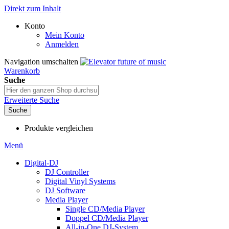
Direkt zum Inhalt
Konto
Mein Konto
Anmelden
Navigation umschalten
Warenkorb
Suche
Erweiterte Suche
Suche
Produkte vergleichen
Menü
Digital-DJ
DJ Controller
Digital Vinyl Systems
DJ Software
Media Player
Single CD/Media Player
Doppel CD/Media Player
All-in-One DJ-System