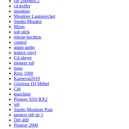
cdj 2000nxs 2
cd koffer
monitore
Monitore Lautsprecher
Studio-Monitor
Mixer
usb stick
reloop hochton
control
adam audio
traktor vinyl
Cd player
pioneer xdj
nano
Rmx 1000
Karneval2019
Glorious DJ Möbel
Cdj
maschine
Pioneer XDJ RX2
xdj
Studio Monitore Paar
pioneer ddj sb 3
Ddj 400
Pioneer 2000