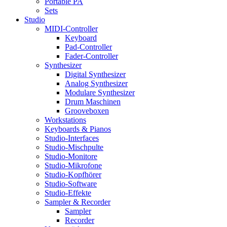
Portable PA
Sets
Studio
MIDI-Controller
Keyboard
Pad-Controller
Fader-Controller
Synthesizer
Digital Synthesizer
Analog Synthesizer
Modulare Synthesizer
Drum Maschinen
Grooveboxen
Workstations
Keyboards & Pianos
Studio-Interfaces
Studio-Mischpulte
Studio-Monitore
Studio-Mikrofone
Studio-Kopfhörer
Studio-Software
Studio-Effekte
Sampler & Recorder
Sampler
Recorder