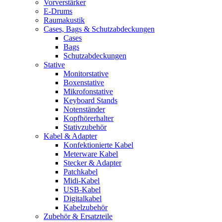
Vorverstärker
E-Drums
Raumakustik
Cases, Bags & Schutzabdeckungen
Cases
Bags
Schutzabdeckungen
Stative
Monitorstative
Boxenstative
Mikrofonstative
Keyboard Stands
Notenständer
Kopfhörerhalter
Stativzubehör
Kabel & Adapter
Konfektionierte Kabel
Meterware Kabel
Stecker & Adapter
Patchkabel
Midi-Kabel
USB-Kabel
Digitalkabel
Kabelzubehör
Zubehör & Ersatzteile