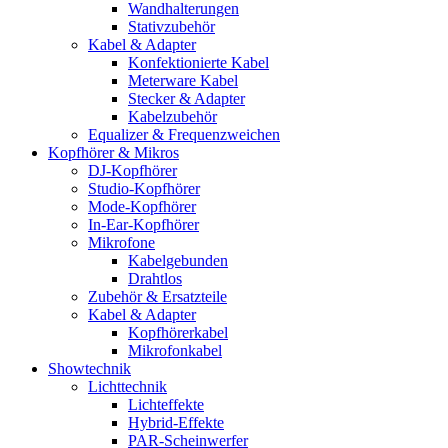
Wandhalterungen
Stativzubehör
Kabel & Adapter
Konfektionierte Kabel
Meterware Kabel
Stecker & Adapter
Kabelzubehör
Equalizer & Frequenzweichen
Kopfhörer & Mikros
DJ-Kopfhörer
Studio-Kopfhörer
Mode-Kopfhörer
In-Ear-Kopfhörer
Mikrofone
Kabelgebunden
Drahtlos
Zubehör & Ersatzteile
Kabel & Adapter
Kopfhörerkabel
Mikrofonkabel
Showtechnik
Lichttechnik
Lichteffekte
Hybrid-Effekte
PAR-Scheinwerfer