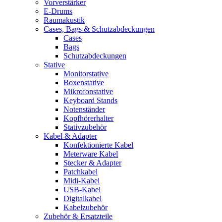
Vorverstärker
E-Drums
Raumakustik
Cases, Bags & Schutzabdeckungen
Cases
Bags
Schutzabdeckungen
Stative
Monitorstative
Boxenstative
Mikrofonstative
Keyboard Stands
Notenständer
Kopfhörerhalter
Stativzubehör
Kabel & Adapter
Konfektionierte Kabel
Meterware Kabel
Stecker & Adapter
Patchkabel
Midi-Kabel
USB-Kabel
Digitalkabel
Kabelzubehör
Zubehör & Ersatzteile