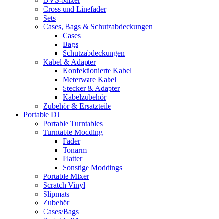
DVS-Mixer
Cross und Linefader
Sets
Cases, Bags & Schutzabdeckungen
Cases
Bags
Schutzabdeckungen
Kabel & Adapter
Konfektionierte Kabel
Meterware Kabel
Stecker & Adapter
Kabelzubehör
Zubehör & Ersatzteile
Portable DJ
Portable Turntables
Turntable Modding
Fader
Tonarm
Platter
Sonstige Moddings
Portable Mixer
Scratch Vinyl
Slipmats
Zubehör
Cases/Bags