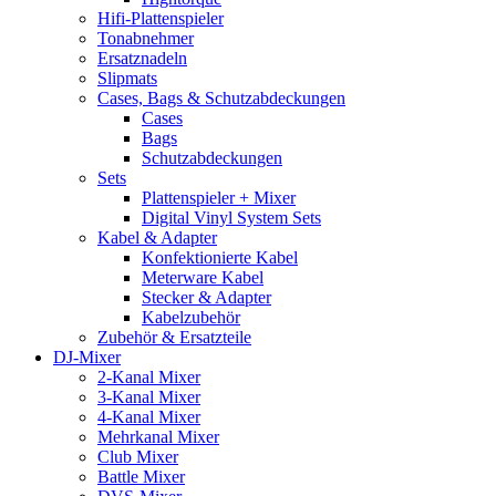
Hifi-Plattenspieler
Tonabnehmer
Ersatznadeln
Slipmats
Cases, Bags & Schutzabdeckungen
Cases
Bags
Schutzabdeckungen
Sets
Plattenspieler + Mixer
Digital Vinyl System Sets
Kabel & Adapter
Konfektionierte Kabel
Meterware Kabel
Stecker & Adapter
Kabelzubehör
Zubehör & Ersatzteile
DJ-Mixer
2-Kanal Mixer
3-Kanal Mixer
4-Kanal Mixer
Mehrkanal Mixer
Club Mixer
Battle Mixer