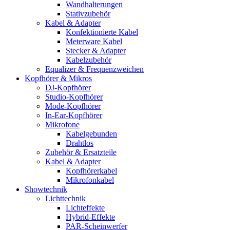
Wandhalterungen
Stativzubehör
Kabel & Adapter
Konfektionierte Kabel
Meterware Kabel
Stecker & Adapter
Kabelzubehör
Equalizer & Frequenzweichen
Kopfhörer & Mikros
DJ-Kopfhörer
Studio-Kopfhörer
Mode-Kopfhörer
In-Ear-Kopfhörer
Mikrofone
Kabelgebunden
Drahtlos
Zubehör & Ersatzteile
Kabel & Adapter
Kopfhörerkabel
Mikrofonkabel
Showtechnik
Lichttechnik
Lichteffekte
Hybrid-Effekte
PAR-Scheinwerfer