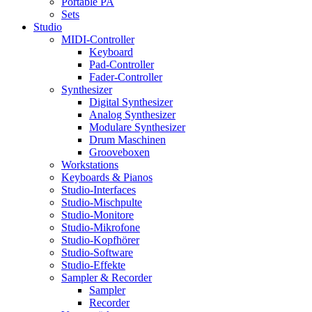
Portable PA
Sets
Studio
MIDI-Controller
Keyboard
Pad-Controller
Fader-Controller
Synthesizer
Digital Synthesizer
Analog Synthesizer
Modulare Synthesizer
Drum Maschinen
Grooveboxen
Workstations
Keyboards & Pianos
Studio-Interfaces
Studio-Mischpulte
Studio-Monitore
Studio-Mikrofone
Studio-Kopfhörer
Studio-Software
Studio-Effekte
Sampler & Recorder
Sampler
Recorder