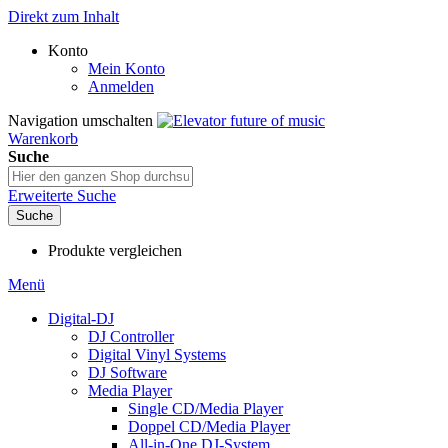
Direkt zum Inhalt
Konto
Mein Konto
Anmelden
Navigation umschalten
Warenkorb
Suche
Erweiterte Suche
Suche
Produkte vergleichen
Menü
Digital-DJ
DJ Controller
Digital Vinyl Systems
DJ Software
Media Player
Single CD/Media Player
Doppel CD/Media Player
All-in-One DJ-System