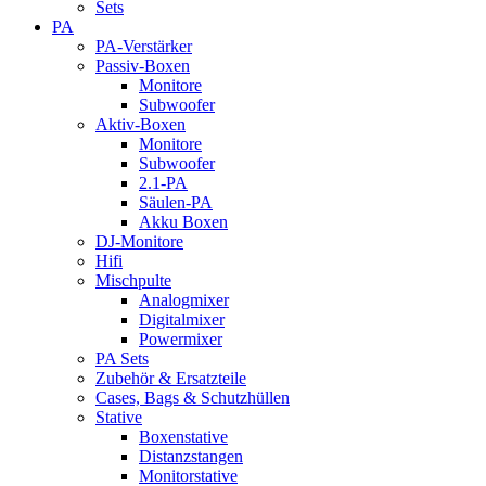
Sets
PA
PA-Verstärker
Passiv-Boxen
Monitore
Subwoofer
Aktiv-Boxen
Monitore
Subwoofer
2.1-PA
Säulen-PA
Akku Boxen
DJ-Monitore
Hifi
Mischpulte
Analogmixer
Digitalmixer
Powermixer
PA Sets
Zubehör & Ersatzteile
Cases, Bags & Schutzhüllen
Stative
Boxenstative
Distanzstangen
Monitorstative