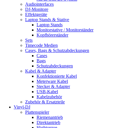
Audiointerfaces
DJ-Monitore
Effektgeräte
Laptop Stands & Stative
Laptop Stands
Monitorstative / Monitorständer
Kopfhörerständer
Sets
Timecode Medien
Cases, Bags & Schutzabdeckungen
Cases
Bags
Schutzabdeckungen
Kabel & Adapter
Konfektionierte Kabel
Meterware Kabel
Stecker & Adapter
USB-Kabel
Kabelzubehör
Zubehör & Ersatzteile
Vinyl-DJ
Plattenspieler
Riemenantrieb
Direktantrieb
Hightorque