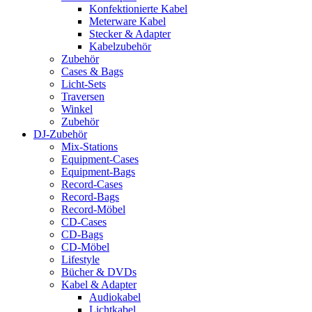
Konfektionierte Kabel
Meterware Kabel
Stecker & Adapter
Kabelzubehör
Zubehör
Cases & Bags
Licht-Sets
Traversen
Winkel
Zubehör
DJ-Zubehör
Mix-Stations
Equipment-Cases
Equipment-Bags
Record-Cases
Record-Bags
Record-Möbel
CD-Cases
CD-Bags
CD-Möbel
Lifestyle
Bücher & DVDs
Kabel & Adapter
Audiokabel
Lichtkabel