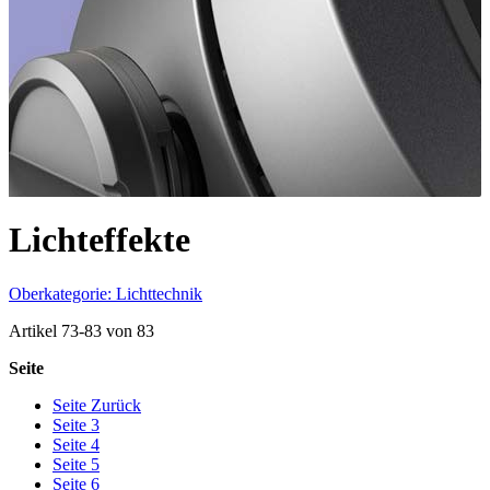
Lichteffekte
Oberkategorie: Lichttechnik
Artikel
73
-
83
von
83
Seite
Seite
Zurück
Seite
3
Seite
4
Seite
5
Seite
6