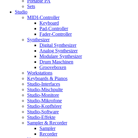
Portable PA
Sets
Studio
MIDI-Controller
Keyboard
Pad-Controller
Fader-Controller
Synthesizer
Digital Synthesizer
Analog Synthesizer
Modulare Synthesizer
Drum Maschinen
Grooveboxen
Workstations
Keyboards & Pianos
Studio-Interfaces
Studio-Mischpulte
Studio-Monitore
Studio-Mikrofone
Studio-Kopfhörer
Studio-Software
Studio-Effekte
Sampler & Recorder
Sampler
Recorder