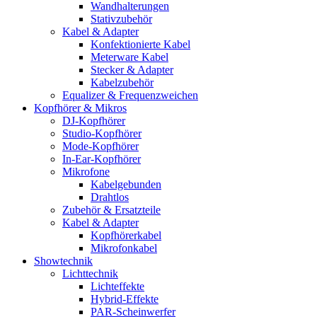
Wandhalterungen
Stativzubehör
Kabel & Adapter
Konfektionierte Kabel
Meterware Kabel
Stecker & Adapter
Kabelzubehör
Equalizer & Frequenzweichen
Kopfhörer & Mikros
DJ-Kopfhörer
Studio-Kopfhörer
Mode-Kopfhörer
In-Ear-Kopfhörer
Mikrofone
Kabelgebunden
Drahtlos
Zubehör & Ersatzteile
Kabel & Adapter
Kopfhörerkabel
Mikrofonkabel
Showtechnik
Lichttechnik
Lichteffekte
Hybrid-Effekte
PAR-Scheinwerfer