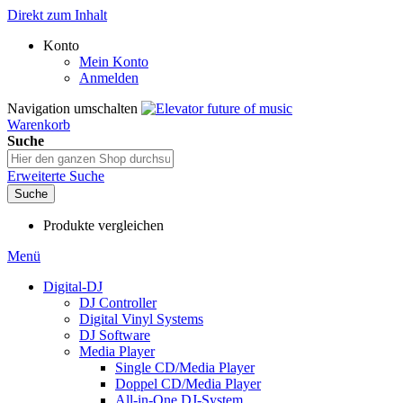
Direkt zum Inhalt
Konto
Mein Konto
Anmelden
Navigation umschalten
Warenkorb
Suche
Erweiterte Suche
Suche
Produkte vergleichen
Menü
Digital-DJ
DJ Controller
Digital Vinyl Systems
DJ Software
Media Player
Single CD/Media Player
Doppel CD/Media Player
All-in-One DJ-System