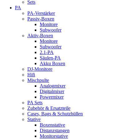
Sets
PA
PA-Verstärker
Passiv-Boxen
Monitore
Subwoofer
Aktiv-Boxen
Monitore
Subwoofer
2.1-PA
Säulen-PA
Akku Boxen
DJ-Monitore
Hifi
Mischpulte
Analogmixer
Digitalmixer
Powermixer
PA Sets
Zubehör & Ersatzteile
Cases, Bags & Schutzhüllen
Stative
Boxenstative
Distanzstangen
Monitorstative