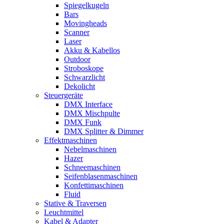
Spiegelkugeln
Bars
Movingheads
Scanner
Laser
Akku & Kabellos
Outdoor
Stroboskope
Schwarzlicht
Dekolicht
Steuergeräte
DMX Interface
DMX Mischpulte
DMX Funk
DMX Splitter & Dimmer
Effektmaschinen
Nebelmaschinen
Hazer
Schneemaschinen
Seifenblasenmaschinen
Konfettimaschinen
Fluid
Stative & Traversen
Leuchtmittel
Kabel & Adapter