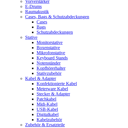
Vorverstärker
E-Drums
Raumakustik
Cases, Bags & Schutzabdeckungen
Cases
Bags
Schutzabdeckungen
Stative
Monitorstative
Boxenstative
Mikrofonstative
Keyboard Stands
Notenständer
Kopfhörerhalter
Stativzubehör
Kabel & Adapter
Konfektionierte Kabel
Meterware Kabel
Stecker & Adapter
Patchkabel
Midi-Kabel
USB-Kabel
Digitalkabel
Kabelzubehör
Zubehör & Ersatzteile