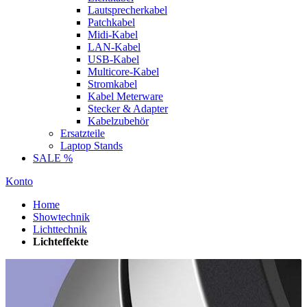
Lautsprecherkabel
Patchkabel
Midi-Kabel
LAN-Kabel
USB-Kabel
Multicore-Kabel
Stromkabel
Kabel Meterware
Stecker & Adapter
Kabelzubehör
Ersatzteile
Laptop Stands
SALE %
Konto
Home
Showtechnik
Lichttechnik
Lichteffekte