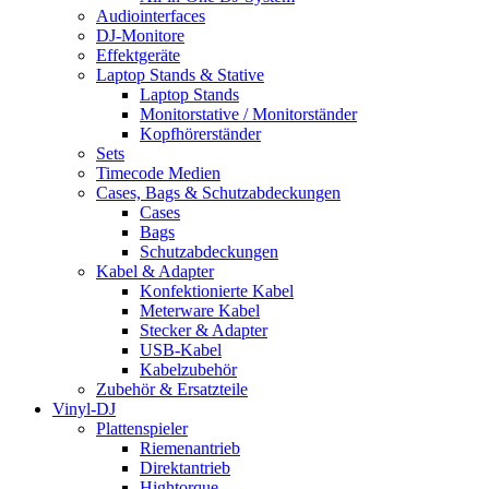
Audiointerfaces
DJ-Monitore
Effektgeräte
Laptop Stands & Stative
Laptop Stands
Monitorstative / Monitorständer
Kopfhörerständer
Sets
Timecode Medien
Cases, Bags & Schutzabdeckungen
Cases
Bags
Schutzabdeckungen
Kabel & Adapter
Konfektionierte Kabel
Meterware Kabel
Stecker & Adapter
USB-Kabel
Kabelzubehör
Zubehör & Ersatzteile
Vinyl-DJ
Plattenspieler
Riemenantrieb
Direktantrieb
Hightorque