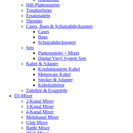
Hifi-Plattenspieler
Tonabnehmer
Ersatznadeln
Slipmats
Cases, Bags & Schutzabdeckungen
Cases
Bags
Schutzabdeckungen
Sets
Plattenspieler + Mixer
Digital Vinyl System Sets
Kabel & Adapter
Konfektionierte Kabel
Meterware Kabel
Stecker & Adapter
Kabelzubehör
Zubehör & Ersatzteile
DJ-Mixer
2-Kanal Mixer
3-Kanal Mixer
4-Kanal Mixer
Mehrkanal Mixer
Club Mixer
Battle Mixer