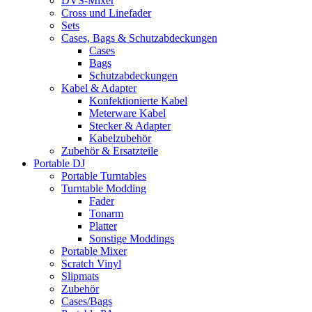
DVS-Mixer
Cross und Linefader
Sets
Cases, Bags & Schutzabdeckungen
Cases
Bags
Schutzabdeckungen
Kabel & Adapter
Konfektionierte Kabel
Meterware Kabel
Stecker & Adapter
Kabelzubehör
Zubehör & Ersatzteile
Portable DJ
Portable Turntables
Turntable Modding
Fader
Tonarm
Platter
Sonstige Moddings
Portable Mixer
Scratch Vinyl
Slipmats
Zubehör
Cases/Bags