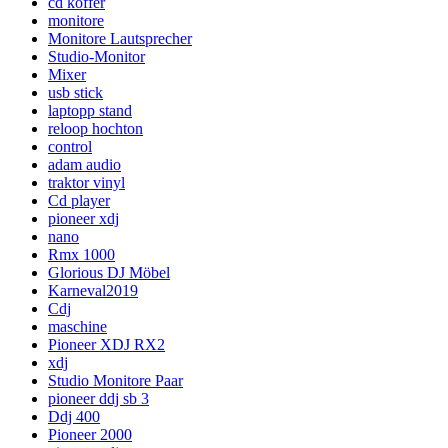
cd koffer
monitore
Monitore Lautsprecher
Studio-Monitor
Mixer
usb stick
laptopp stand
reloop hochton
control
adam audio
traktor vinyl
Cd player
pioneer xdj
nano
Rmx 1000
Glorious DJ Möbel
Karneval2019
Cdj
maschine
Pioneer XDJ RX2
xdj
Studio Monitore Paar
pioneer ddj sb 3
Ddj 400
Pioneer 2000