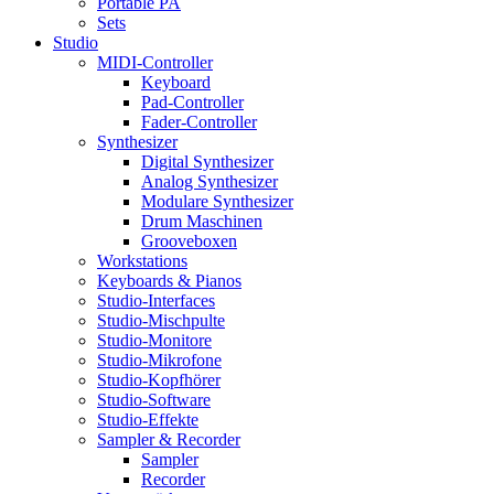
Portable PA
Sets
Studio
MIDI-Controller
Keyboard
Pad-Controller
Fader-Controller
Synthesizer
Digital Synthesizer
Analog Synthesizer
Modulare Synthesizer
Drum Maschinen
Grooveboxen
Workstations
Keyboards & Pianos
Studio-Interfaces
Studio-Mischpulte
Studio-Monitore
Studio-Mikrofone
Studio-Kopfhörer
Studio-Software
Studio-Effekte
Sampler & Recorder
Sampler
Recorder