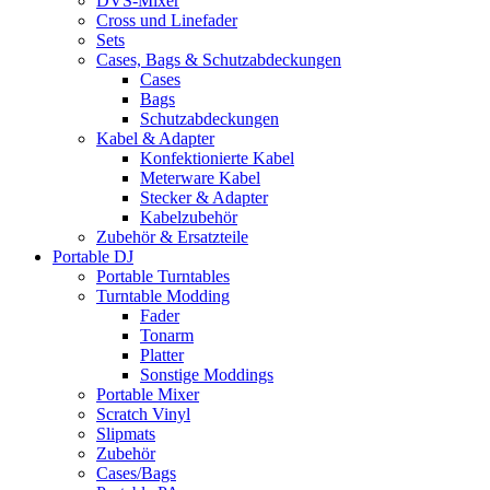
DVS-Mixer
Cross und Linefader
Sets
Cases, Bags & Schutzabdeckungen
Cases
Bags
Schutzabdeckungen
Kabel & Adapter
Konfektionierte Kabel
Meterware Kabel
Stecker & Adapter
Kabelzubehör
Zubehör & Ersatzteile
Portable DJ
Portable Turntables
Turntable Modding
Fader
Tonarm
Platter
Sonstige Moddings
Portable Mixer
Scratch Vinyl
Slipmats
Zubehör
Cases/Bags