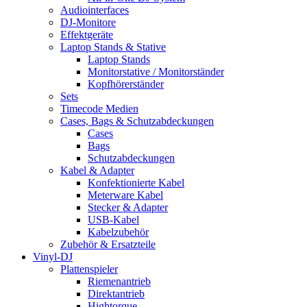
Audiointerfaces
DJ-Monitore
Effektgeräte
Laptop Stands & Stative
Laptop Stands
Monitorstative / Monitorständer
Kopfhörerständer
Sets
Timecode Medien
Cases, Bags & Schutzabdeckungen
Cases
Bags
Schutzabdeckungen
Kabel & Adapter
Konfektionierte Kabel
Meterware Kabel
Stecker & Adapter
USB-Kabel
Kabelzubehör
Zubehör & Ersatzteile
Vinyl-DJ
Plattenspieler
Riemenantrieb
Direktantrieb
Hightorque