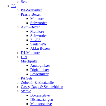
Sets
PA
PA-Verstärker
Passiv-Boxen
Monitore
Subwoofer
Aktiv-Boxen
Monitore
Subwoofer
2.1-PA
Säulen-PA
Akku Boxen
DJ-Monitore
Hifi
Mischpulte
Analogmixer
Digitalmixer
Powermixer
PA Sets
Zubehör & Ersatzteile
Cases, Bags & Schutzhüllen
Stative
Boxenstative
Distanzstangen
Monitorstative