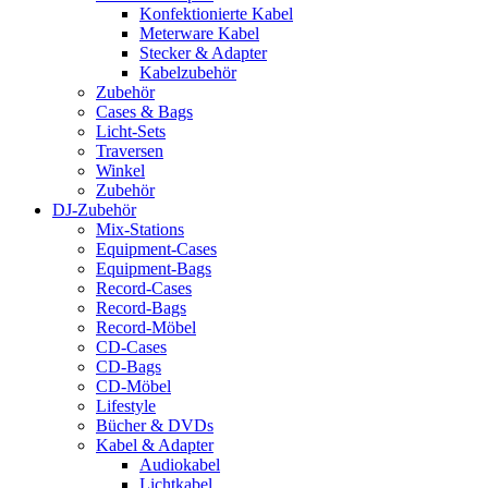
Konfektionierte Kabel
Meterware Kabel
Stecker & Adapter
Kabelzubehör
Zubehör
Cases & Bags
Licht-Sets
Traversen
Winkel
Zubehör
DJ-Zubehör
Mix-Stations
Equipment-Cases
Equipment-Bags
Record-Cases
Record-Bags
Record-Möbel
CD-Cases
CD-Bags
CD-Möbel
Lifestyle
Bücher & DVDs
Kabel & Adapter
Audiokabel
Lichtkabel