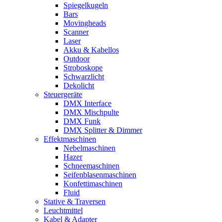
Spiegelkugeln
Bars
Movingheads
Scanner
Laser
Akku & Kabellos
Outdoor
Stroboskope
Schwarzlicht
Dekolicht
Steuergeräte
DMX Interface
DMX Mischpulte
DMX Funk
DMX Splitter & Dimmer
Effektmaschinen
Nebelmaschinen
Hazer
Schneemaschinen
Seifenblasenmaschinen
Konfettimaschinen
Fluid
Stative & Traversen
Leuchtmittel
Kabel & Adapter