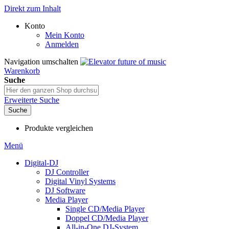
Direkt zum Inhalt
Konto
Mein Konto
Anmelden
Navigation umschalten
Warenkorb
Suche
Erweiterte Suche
Suche
Produkte vergleichen
Menü
Digital-DJ
DJ Controller
Digital Vinyl Systems
DJ Software
Media Player
Single CD/Media Player
Doppel CD/Media Player
All-in-One DJ-System