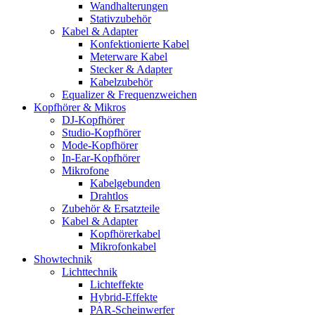
Wandhalterungen
Stativzubehör
Kabel & Adapter
Konfektionierte Kabel
Meterware Kabel
Stecker & Adapter
Kabelzubehör
Equalizer & Frequenzweichen
Kopfhörer & Mikros
DJ-Kopfhörer
Studio-Kopfhörer
Mode-Kopfhörer
In-Ear-Kopfhörer
Mikrofone
Kabelgebunden
Drahtlos
Zubehör & Ersatzteile
Kabel & Adapter
Kopfhörerkabel
Mikrofonkabel
Showtechnik
Lichttechnik
Lichteffekte
Hybrid-Effekte
PAR-Scheinwerfer