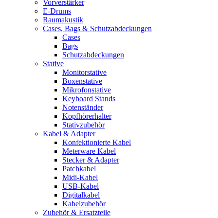
Vorverstärker
E-Drums
Raumakustik
Cases, Bags & Schutzabdeckungen
Cases
Bags
Schutzabdeckungen
Stative
Monitorstative
Boxenstative
Mikrofonstative
Keyboard Stands
Notenständer
Kopfhörerhalter
Stativzubehör
Kabel & Adapter
Konfektionierte Kabel
Meterware Kabel
Stecker & Adapter
Patchkabel
Midi-Kabel
USB-Kabel
Digitalkabel
Kabelzubehör
Zubehör & Ersatzteile