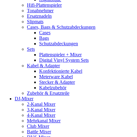
Hifi-Plattenspieler
Tonabnehmer
Ersatznadeln
Slipmats
Cases, Bags & Schutzabdeckungen
Cases
Bags
Schutzabdeckungen
Sets
Plattenspieler + Mixer
Digital Vinyl System Sets
Kabel & Adapter
Konfektionierte Kabel
Meterware Kabel
Stecker & Adapter
Kabelzubehör
Zubehör & Ersatzteile
DJ-Mixer
2-Kanal Mixer
3-Kanal Mixer
4-Kanal Mixer
Mehrkanal Mixer
Club Mixer
Battle Mixer