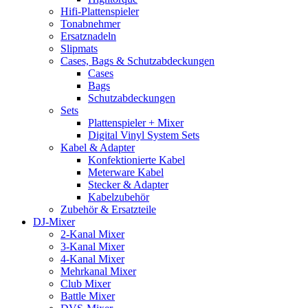
Hifi-Plattenspieler
Tonabnehmer
Ersatznadeln
Slipmats
Cases, Bags & Schutzabdeckungen
Cases
Bags
Schutzabdeckungen
Sets
Plattenspieler + Mixer
Digital Vinyl System Sets
Kabel & Adapter
Konfektionierte Kabel
Meterware Kabel
Stecker & Adapter
Kabelzubehör
Zubehör & Ersatzteile
DJ-Mixer
2-Kanal Mixer
3-Kanal Mixer
4-Kanal Mixer
Mehrkanal Mixer
Club Mixer
Battle Mixer