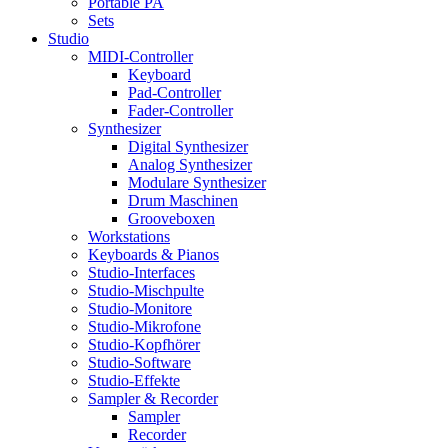
Portable PA
Sets
Studio
MIDI-Controller
Keyboard
Pad-Controller
Fader-Controller
Synthesizer
Digital Synthesizer
Analog Synthesizer
Modulare Synthesizer
Drum Maschinen
Grooveboxen
Workstations
Keyboards & Pianos
Studio-Interfaces
Studio-Mischpulte
Studio-Monitore
Studio-Mikrofone
Studio-Kopfhörer
Studio-Software
Studio-Effekte
Sampler & Recorder
Sampler
Recorder