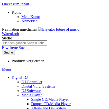
Direkt zum Inhalt
Konto
Mein Konto
Anmelden
Navigation umschalten
Warenkorb
Suche
Erweiterte Suche
Suche
Produkte vergleichen
Menü
Digital-DJ
DJ Controller
Digital Vinyl Systems
DJ Software
Media Player
Single CD/Media Player
Doppel CD/Media Player
All-in-One DJ-System