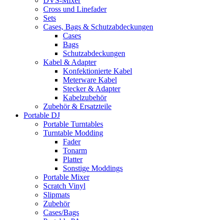
DVS-Mixer
Cross und Linefader
Sets
Cases, Bags & Schutzabdeckungen
Cases
Bags
Schutzabdeckungen
Kabel & Adapter
Konfektionierte Kabel
Meterware Kabel
Stecker & Adapter
Kabelzubehör
Zubehör & Ersatzteile
Portable DJ
Portable Turntables
Turntable Modding
Fader
Tonarm
Platter
Sonstige Moddings
Portable Mixer
Scratch Vinyl
Slipmats
Zubehör
Cases/Bags