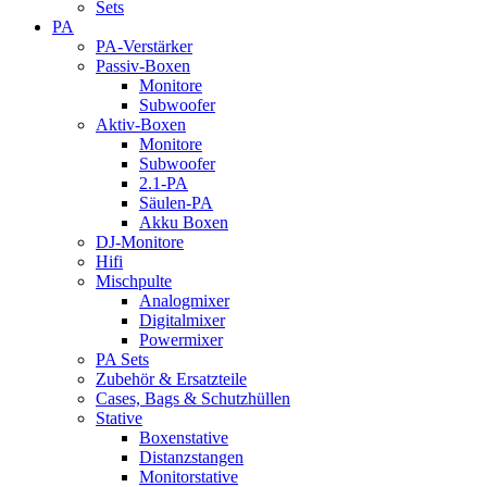
Sets
PA
PA-Verstärker
Passiv-Boxen
Monitore
Subwoofer
Aktiv-Boxen
Monitore
Subwoofer
2.1-PA
Säulen-PA
Akku Boxen
DJ-Monitore
Hifi
Mischpulte
Analogmixer
Digitalmixer
Powermixer
PA Sets
Zubehör & Ersatzteile
Cases, Bags & Schutzhüllen
Stative
Boxenstative
Distanzstangen
Monitorstative