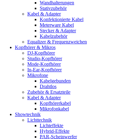
Wandhalterungen
Stativzubehör
Kabel & Adapter
Konfektionierte Kabel
Meterware Kabel
Stecker & Adapter
Kabelzubehör
Equalizer & Frequenzweichen
Kopfhörer & Mikros
DJ-Kopfhörer
Studio-Kopfhörer
Mode-Kopfhörer
In-Ear-Kopfhörer
Mikrofone
Kabelgebunden
Drahtlos
Zubehör & Ersatzteile
Kabel & Adapter
Kopfhörerkabel
Mikrofonkabel
Showtechnik
Lichttechnik
Lichteffekte
Hybrid-Effekte
PAR-Scheinwerfer