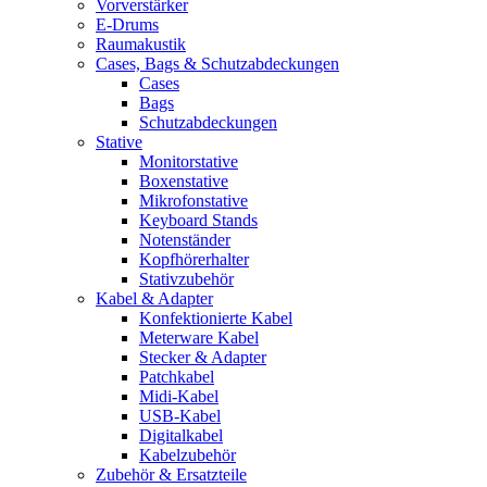
Vorverstärker
E-Drums
Raumakustik
Cases, Bags & Schutzabdeckungen
Cases
Bags
Schutzabdeckungen
Stative
Monitorstative
Boxenstative
Mikrofonstative
Keyboard Stands
Notenständer
Kopfhörerhalter
Stativzubehör
Kabel & Adapter
Konfektionierte Kabel
Meterware Kabel
Stecker & Adapter
Patchkabel
Midi-Kabel
USB-Kabel
Digitalkabel
Kabelzubehör
Zubehör & Ersatzteile