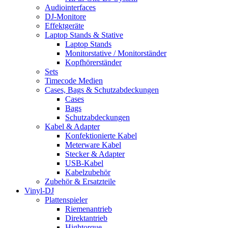
Audiointerfaces
DJ-Monitore
Effektgeräte
Laptop Stands & Stative
Laptop Stands
Monitorstative / Monitorständer
Kopfhörerständer
Sets
Timecode Medien
Cases, Bags & Schutzabdeckungen
Cases
Bags
Schutzabdeckungen
Kabel & Adapter
Konfektionierte Kabel
Meterware Kabel
Stecker & Adapter
USB-Kabel
Kabelzubehör
Zubehör & Ersatzteile
Vinyl-DJ
Plattenspieler
Riemenantrieb
Direktantrieb
Hightorque