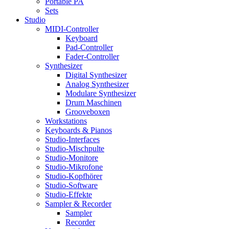
Portable PA
Sets
Studio
MIDI-Controller
Keyboard
Pad-Controller
Fader-Controller
Synthesizer
Digital Synthesizer
Analog Synthesizer
Modulare Synthesizer
Drum Maschinen
Grooveboxen
Workstations
Keyboards & Pianos
Studio-Interfaces
Studio-Mischpulte
Studio-Monitore
Studio-Mikrofone
Studio-Kopfhörer
Studio-Software
Studio-Effekte
Sampler & Recorder
Sampler
Recorder