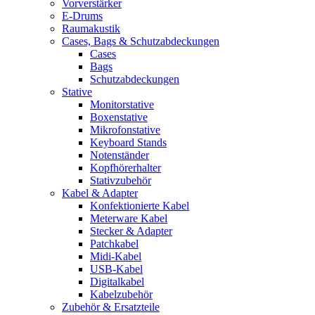
Vorverstärker
E-Drums
Raumakustik
Cases, Bags & Schutzabdeckungen
Cases
Bags
Schutzabdeckungen
Stative
Monitorstative
Boxenstative
Mikrofonstative
Keyboard Stands
Notenständer
Kopfhörerhalter
Stativzubehör
Kabel & Adapter
Konfektionierte Kabel
Meterware Kabel
Stecker & Adapter
Patchkabel
Midi-Kabel
USB-Kabel
Digitalkabel
Kabelzubehör
Zubehör & Ersatzteile