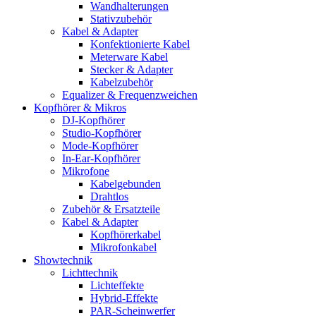
Wandhalterungen
Stativzubehör
Kabel & Adapter
Konfektionierte Kabel
Meterware Kabel
Stecker & Adapter
Kabelzubehör
Equalizer & Frequenzweichen
Kopfhörer & Mikros
DJ-Kopfhörer
Studio-Kopfhörer
Mode-Kopfhörer
In-Ear-Kopfhörer
Mikrofone
Kabelgebunden
Drahtlos
Zubehör & Ersatzteile
Kabel & Adapter
Kopfhörerkabel
Mikrofonkabel
Showtechnik
Lichttechnik
Lichteffekte
Hybrid-Effekte
PAR-Scheinwerfer