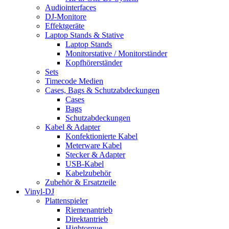
Audiointerfaces
DJ-Monitore
Effektgeräte
Laptop Stands & Stative
Laptop Stands
Monitorstative / Monitorständer
Kopfhörerständer
Sets
Timecode Medien
Cases, Bags & Schutzabdeckungen
Cases
Bags
Schutzabdeckungen
Kabel & Adapter
Konfektionierte Kabel
Meterware Kabel
Stecker & Adapter
USB-Kabel
Kabelzubehör
Zubehör & Ersatzteile
Vinyl-DJ
Plattenspieler
Riemenantrieb
Direktantrieb
Hightorque