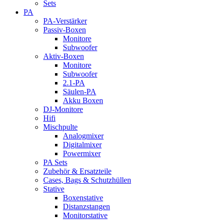
Sets
PA
PA-Verstärker
Passiv-Boxen
Monitore
Subwoofer
Aktiv-Boxen
Monitore
Subwoofer
2.1-PA
Säulen-PA
Akku Boxen
DJ-Monitore
Hifi
Mischpulte
Analogmixer
Digitalmixer
Powermixer
PA Sets
Zubehör & Ersatzteile
Cases, Bags & Schutzhüllen
Stative
Boxenstative
Distanzstangen
Monitorstative