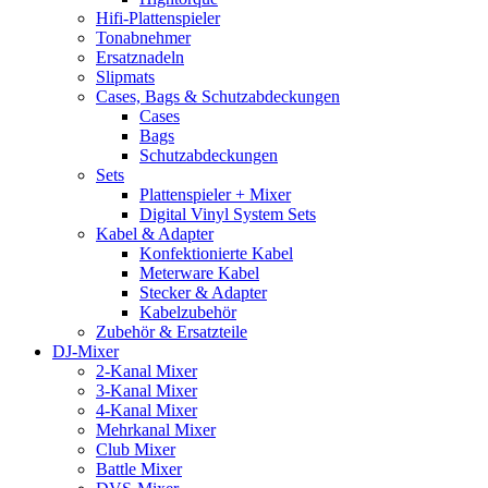
Hifi-Plattenspieler
Tonabnehmer
Ersatznadeln
Slipmats
Cases, Bags & Schutzabdeckungen
Cases
Bags
Schutzabdeckungen
Sets
Plattenspieler + Mixer
Digital Vinyl System Sets
Kabel & Adapter
Konfektionierte Kabel
Meterware Kabel
Stecker & Adapter
Kabelzubehör
Zubehör & Ersatzteile
DJ-Mixer
2-Kanal Mixer
3-Kanal Mixer
4-Kanal Mixer
Mehrkanal Mixer
Club Mixer
Battle Mixer