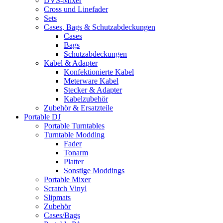
DVS-Mixer
Cross und Linefader
Sets
Cases, Bags & Schutzabdeckungen
Cases
Bags
Schutzabdeckungen
Kabel & Adapter
Konfektionierte Kabel
Meterware Kabel
Stecker & Adapter
Kabelzubehör
Zubehör & Ersatzteile
Portable DJ
Portable Turntables
Turntable Modding
Fader
Tonarm
Platter
Sonstige Moddings
Portable Mixer
Scratch Vinyl
Slipmats
Zubehör
Cases/Bags