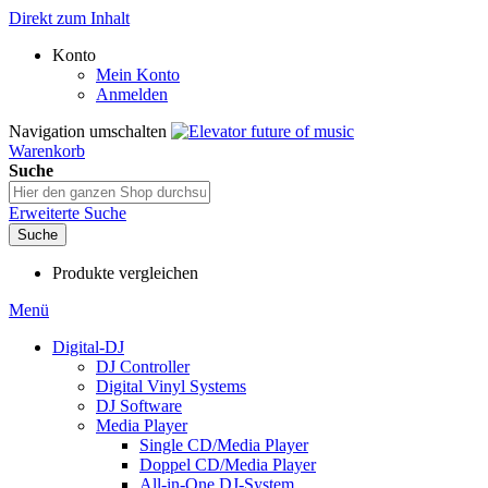
Direkt zum Inhalt
Konto
Mein Konto
Anmelden
Navigation umschalten
Warenkorb
Suche
Erweiterte Suche
Suche
Produkte vergleichen
Menü
Digital-DJ
DJ Controller
Digital Vinyl Systems
DJ Software
Media Player
Single CD/Media Player
Doppel CD/Media Player
All-in-One DJ-System