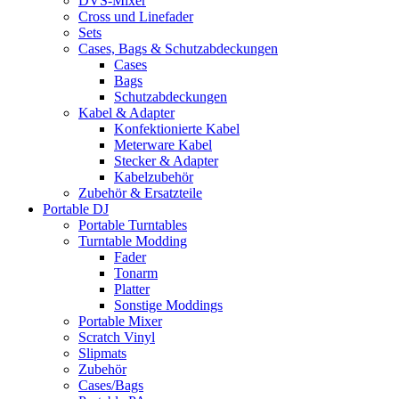
DVS-Mixer
Cross und Linefader
Sets
Cases, Bags & Schutzabdeckungen
Cases
Bags
Schutzabdeckungen
Kabel & Adapter
Konfektionierte Kabel
Meterware Kabel
Stecker & Adapter
Kabelzubehör
Zubehör & Ersatzteile
Portable DJ
Portable Turntables
Turntable Modding
Fader
Tonarm
Platter
Sonstige Moddings
Portable Mixer
Scratch Vinyl
Slipmats
Zubehör
Cases/Bags