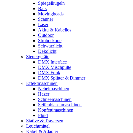
Spiegelkugeln
Bars
Movingheads
Scanner
Laser
Akku & Kabellos
Outdoor
Stroboskope
Schwarzlicht
Dekolicht
Steuergeräte
DMX Interface
DMX Mischpulte
DMX Funk
DMX Splitter & Dimmer
Effektmaschinen
Nebelmaschinen
Hazer
Schneemaschinen
Seifenblasenmaschinen
Konfettimaschinen
Fluid
Stative & Traversen
Leuchtmittel
Kabel & Adapter