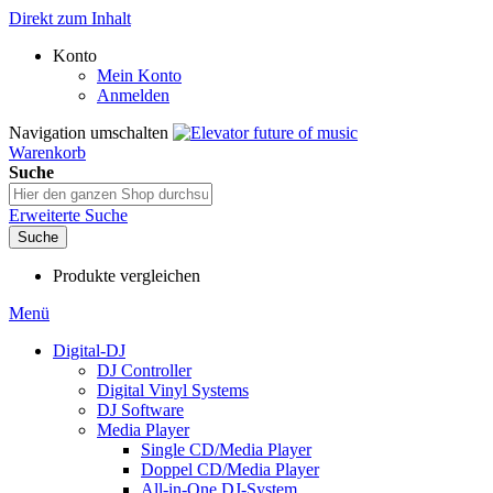
Direkt zum Inhalt
Konto
Mein Konto
Anmelden
Navigation umschalten
Warenkorb
Suche
Erweiterte Suche
Suche
Produkte vergleichen
Menü
Digital-DJ
DJ Controller
Digital Vinyl Systems
DJ Software
Media Player
Single CD/Media Player
Doppel CD/Media Player
All-in-One DJ-System