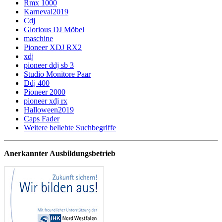
Rmx 1000
Karneval2019
Cdj
Glorious DJ Möbel
maschine
Pioneer XDJ RX2
xdj
pioneer ddj sb 3
Studio Monitore Paar
Ddj 400
Pioneer 2000
pioneer xdj rx
Halloween2019
Caps Fader
Weitere beliebte Suchbegriffe
Anerkannter Ausbildungsbetrieb