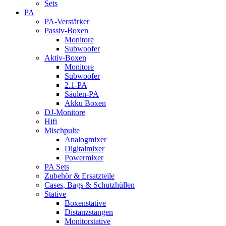
Sets
PA
PA-Verstärker
Passiv-Boxen
Monitore
Subwoofer
Aktiv-Boxen
Monitore
Subwoofer
2.1-PA
Säulen-PA
Akku Boxen
DJ-Monitore
Hifi
Mischpulte
Analogmixer
Digitalmixer
Powermixer
PA Sets
Zubehör & Ersatzteile
Cases, Bags & Schutzhüllen
Stative
Boxenstative
Distanzstangen
Monitorstative