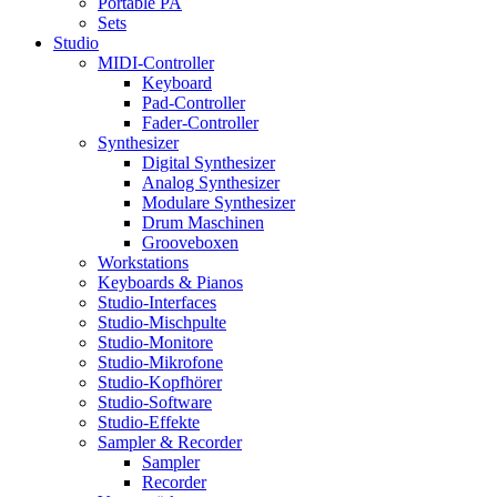
Portable PA
Sets
Studio
MIDI-Controller
Keyboard
Pad-Controller
Fader-Controller
Synthesizer
Digital Synthesizer
Analog Synthesizer
Modulare Synthesizer
Drum Maschinen
Grooveboxen
Workstations
Keyboards & Pianos
Studio-Interfaces
Studio-Mischpulte
Studio-Monitore
Studio-Mikrofone
Studio-Kopfhörer
Studio-Software
Studio-Effekte
Sampler & Recorder
Sampler
Recorder