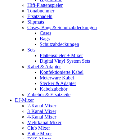
Hifi-Plattenspieler
Tonabnehmer
Ersatznadeln
Slipmats
Cases, Bags & Schutzabdeckungen
Cases
Bags
Schutzabdeckungen
Sets
Plattenspieler + Mixer
Digital Vinyl System Sets
Kabel & Adapter
Konfektionierte Kabel
Meterware Kabel
Stecker & Adapter
Kabelzubehör
Zubehör & Ersatzteile
DJ-Mixer
2-Kanal Mixer
3-Kanal Mixer
4-Kanal Mixer
Mehrkanal Mixer
Club Mixer
Battle Mixer