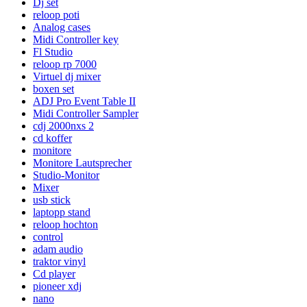
Dj set
reloop poti
Analog cases
Midi Controller key
Fl Studio
reloop rp 7000
Virtuel dj mixer
boxen set
ADJ Pro Event Table II
Midi Controller Sampler
cdj 2000nxs 2
cd koffer
monitore
Monitore Lautsprecher
Studio-Monitor
Mixer
usb stick
laptopp stand
reloop hochton
control
adam audio
traktor vinyl
Cd player
pioneer xdj
nano