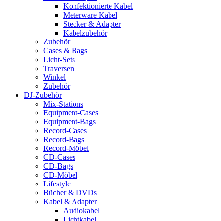
Konfektionierte Kabel
Meterware Kabel
Stecker & Adapter
Kabelzubehör
Zubehör
Cases & Bags
Licht-Sets
Traversen
Winkel
Zubehör
DJ-Zubehör
Mix-Stations
Equipment-Cases
Equipment-Bags
Record-Cases
Record-Bags
Record-Möbel
CD-Cases
CD-Bags
CD-Möbel
Lifestyle
Bücher & DVDs
Kabel & Adapter
Audiokabel
Lichtkabel