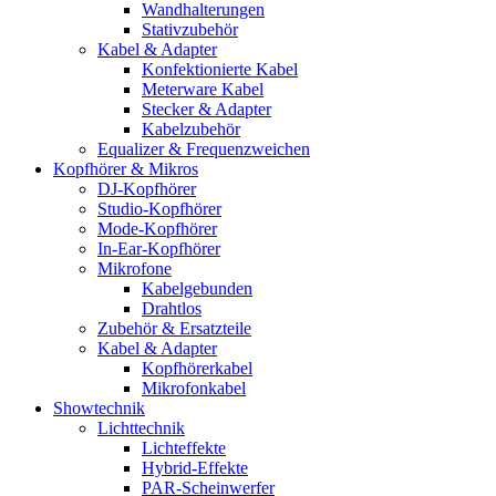
Wandhalterungen
Stativzubehör
Kabel & Adapter
Konfektionierte Kabel
Meterware Kabel
Stecker & Adapter
Kabelzubehör
Equalizer & Frequenzweichen
Kopfhörer & Mikros
DJ-Kopfhörer
Studio-Kopfhörer
Mode-Kopfhörer
In-Ear-Kopfhörer
Mikrofone
Kabelgebunden
Drahtlos
Zubehör & Ersatzteile
Kabel & Adapter
Kopfhörerkabel
Mikrofonkabel
Showtechnik
Lichttechnik
Lichteffekte
Hybrid-Effekte
PAR-Scheinwerfer