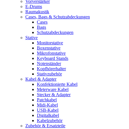
Vorverstärker
E-Drums
Raumakustik
Cases, Bags & Schutzabdeckungen
Cases
Bags
Schutzabdeckungen
Stative
Monitorstative
Boxenstative
Mikrofonstative
Keyboard Stands
Notenständer
Kopfhörerhalter
Stativzubehör
Kabel & Adapter
Konfektionierte Kabel
Meterware Kabel
Stecker & Adapter
Patchkabel
Midi-Kabel
USB-Kabel
Digitalkabel
Kabelzubehör
Zubehör & Ersatzteile