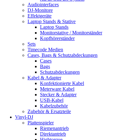
Audiointerfaces
DJ-Monitore
Effektgeräte
Laptop Stands & Stative
Laptop Stands
Monitorstative / Monitorständer
Kopfhörerständer
Sets
Timecode Medien
Cases, Bags & Schutzabdeckungen
Cases
Bags
Schutzabdeckungen
Kabel & Adapter
Konfektionierte Kabel
Meterware Kabel
Stecker & Adapter
USB-Kabel
Kabelzubehör
Zubehör & Ersatzteile
Vinyl-DJ
Plattenspieler
Riemenantrieb
Direktantrieb
Hightorque