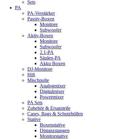
Sets
PA
PA-Verstärker
Passiv-Boxen
Monitore
Subwoofer
Aktiv-Boxen
Monitore
Subwoofer
2.1-PA
Säulen-PA
Akku Boxen
DJ-Monitore
Hifi
Mischpulte
Analogmixer
Digitalmixer
Powermixer
PA Sets
Zubehör & Ersatzteile
Cases, Bags & Schutzhüllen
Stative
Boxenstative
Distanzstangen
Monitorstative