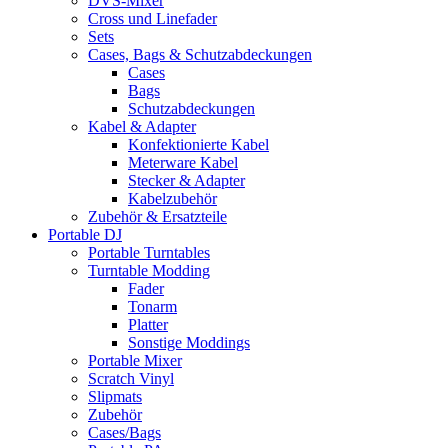
DVS-Mixer
Cross und Linefader
Sets
Cases, Bags & Schutzabdeckungen
Cases
Bags
Schutzabdeckungen
Kabel & Adapter
Konfektionierte Kabel
Meterware Kabel
Stecker & Adapter
Kabelzubehör
Zubehör & Ersatzteile
Portable DJ
Portable Turntables
Turntable Modding
Fader
Tonarm
Platter
Sonstige Moddings
Portable Mixer
Scratch Vinyl
Slipmats
Zubehör
Cases/Bags