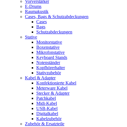
Vorverstärker
E-Drums
Raumakustik
Cases, Bags & Schutzabdeckungen
Cases
Bags
Schutzabdeckungen
Stative
Monitorstative
Boxenstative
Mikrofonstative
Keyboard Stands
Notenständer
Kopfhörerhalter
Stativzubehör
Kabel & Adapter
Konfektionierte Kabel
Meterware Kabel
Stecker & Adapter
Patchkabel
Midi-Kabel
USB-Kabel
Digitalkabel
Kabelzubehör
Zubehör & Ersatzteile