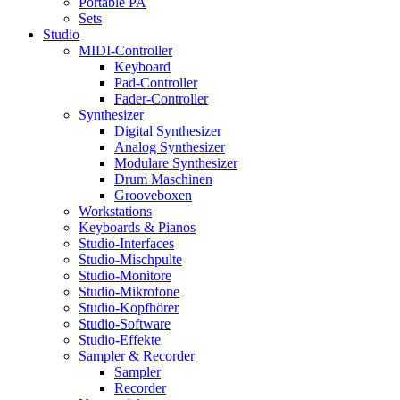
Portable PA
Sets
Studio
MIDI-Controller
Keyboard
Pad-Controller
Fader-Controller
Synthesizer
Digital Synthesizer
Analog Synthesizer
Modulare Synthesizer
Drum Maschinen
Grooveboxen
Workstations
Keyboards & Pianos
Studio-Interfaces
Studio-Mischpulte
Studio-Monitore
Studio-Mikrofone
Studio-Kopfhörer
Studio-Software
Studio-Effekte
Sampler & Recorder
Sampler
Recorder