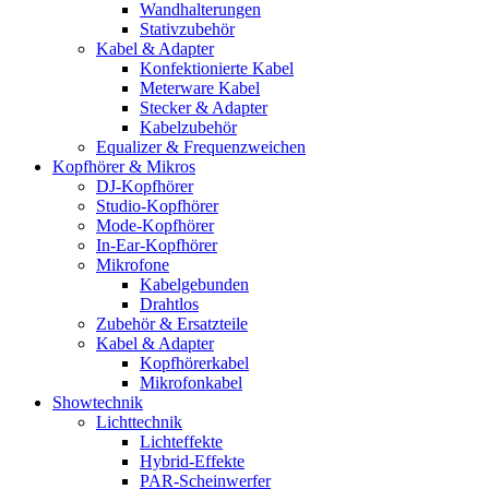
Wandhalterungen
Stativzubehör
Kabel & Adapter
Konfektionierte Kabel
Meterware Kabel
Stecker & Adapter
Kabelzubehör
Equalizer & Frequenzweichen
Kopfhörer & Mikros
DJ-Kopfhörer
Studio-Kopfhörer
Mode-Kopfhörer
In-Ear-Kopfhörer
Mikrofone
Kabelgebunden
Drahtlos
Zubehör & Ersatzteile
Kabel & Adapter
Kopfhörerkabel
Mikrofonkabel
Showtechnik
Lichttechnik
Lichteffekte
Hybrid-Effekte
PAR-Scheinwerfer