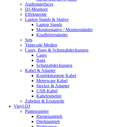
Audiointerfaces
DJ-Monitore
Effektgeräte
Laptop Stands & Stative
Laptop Stands
Monitorstative / Monitorständer
Kopfhörerständer
Sets
Timecode Medien
Cases, Bags & Schutzabdeckungen
Cases
Bags
Schutzabdeckungen
Kabel & Adapter
Konfektionierte Kabel
Meterware Kabel
Stecker & Adapter
USB-Kabel
Kabelzubehör
Zubehör & Ersatzteile
Vinyl-DJ
Plattenspieler
Riemenantrieb
Direktantrieb
Hightorque