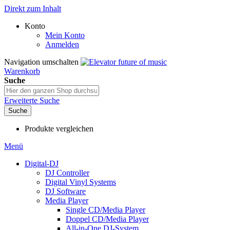
Direkt zum Inhalt
Konto
Mein Konto
Anmelden
Navigation umschalten
Warenkorb
Suche
Erweiterte Suche
Suche
Produkte vergleichen
Menü
Digital-DJ
DJ Controller
Digital Vinyl Systems
DJ Software
Media Player
Single CD/Media Player
Doppel CD/Media Player
All-in-One DJ-System