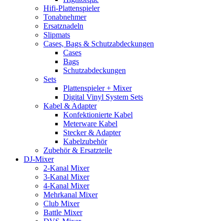
Hifi-Plattenspieler
Tonabnehmer
Ersatznadeln
Slipmats
Cases, Bags & Schutzabdeckungen
Cases
Bags
Schutzabdeckungen
Sets
Plattenspieler + Mixer
Digital Vinyl System Sets
Kabel & Adapter
Konfektionierte Kabel
Meterware Kabel
Stecker & Adapter
Kabelzubehör
Zubehör & Ersatzteile
DJ-Mixer
2-Kanal Mixer
3-Kanal Mixer
4-Kanal Mixer
Mehrkanal Mixer
Club Mixer
Battle Mixer