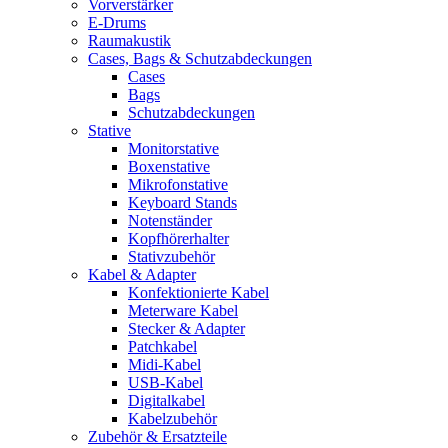
Vorverstärker
E-Drums
Raumakustik
Cases, Bags & Schutzabdeckungen
Cases
Bags
Schutzabdeckungen
Stative
Monitorstative
Boxenstative
Mikrofonstative
Keyboard Stands
Notenständer
Kopfhörerhalter
Stativzubehör
Kabel & Adapter
Konfektionierte Kabel
Meterware Kabel
Stecker & Adapter
Patchkabel
Midi-Kabel
USB-Kabel
Digitalkabel
Kabelzubehör
Zubehör & Ersatzteile