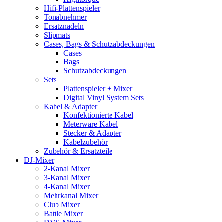
Hifi-Plattenspieler
Tonabnehmer
Ersatznadeln
Slipmats
Cases, Bags & Schutzabdeckungen
Cases
Bags
Schutzabdeckungen
Sets
Plattenspieler + Mixer
Digital Vinyl System Sets
Kabel & Adapter
Konfektionierte Kabel
Meterware Kabel
Stecker & Adapter
Kabelzubehör
Zubehör & Ersatzteile
DJ-Mixer
2-Kanal Mixer
3-Kanal Mixer
4-Kanal Mixer
Mehrkanal Mixer
Club Mixer
Battle Mixer