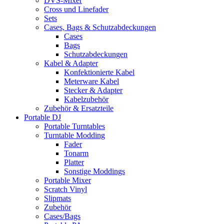
DVS-Mixer
Cross und Linefader
Sets
Cases, Bags & Schutzabdeckungen
Cases
Bags
Schutzabdeckungen
Kabel & Adapter
Konfektionierte Kabel
Meterware Kabel
Stecker & Adapter
Kabelzubehör
Zubehör & Ersatzteile
Portable DJ
Portable Turntables
Turntable Modding
Fader
Tonarm
Platter
Sonstige Moddings
Portable Mixer
Scratch Vinyl
Slipmats
Zubehör
Cases/Bags