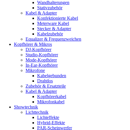
Wandhalterungen
Stativzubehör
Kabel & Adapter
Konfektionierte Kabel
Meterware Kabel
Stecker & Adapter
Kabelzubehör
Equalizer & Frequenzweichen
Kopfhörer & Mikros
DJ-Kopfhörer
Studio-Kopfhörer
Mode-Kopfhörer
In-Ear-Kopfhörer
Mikrofone
Kabelgebunden
Drahtlos
Zubehör & Ersatzteile
Kabel & Adapter
Kopfhörerkabel
Mikrofonkabel
Showtechnik
Lichttechnik
Lichteffekte
Hybrid-Effekte
PAR-Scheinwerfer