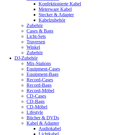
Konfektionierte Kabel
Meterware Kabel
Stecker & Adapter
Kabelzubehör
Zubehör
Cases & Bags
Licht-Sets
Traversen
Winkel
Zubehör
DJ-Zubehör
Mix-Stations
Equipment-Cases
Equipment-Bags
Record-Cases
Record-Bags
Record-Möbel
CD-Cases
CD-Bags
CD-Möbel
Lifestyle
Bücher & DVDs
Kabel & Adapter
Audiokabel
Lichtkabel