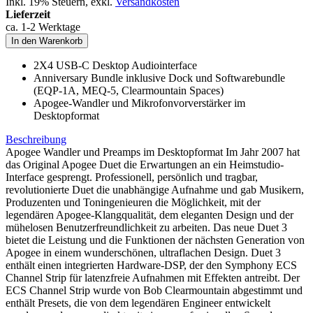
Inkl. 19% Steuern
,
exkl.
Versandkosten
Lieferzeit
ca. 1-2 Werktage
In den Warenkorb
2X4 USB-C Desktop Audiointerface
Anniversary Bundle inklusive Dock und Softwarebundle
(EQP-1A, MEQ-5, Clearmountain Spaces)
Apogee-Wandler und Mikrofonvorverstärker im
Desktopformat
Beschreibung
Apogee Wandler und Preamps im Desktopformat Im Jahr 2007 hat
das Original Apogee Duet die Erwartungen an ein Heimstudio-
Interface gesprengt. Professionell, persönlich und tragbar,
revolutionierte Duet die unabhängige Aufnahme und gab Musikern,
Produzenten und Toningenieuren die Möglichkeit, mit der
legendären Apogee-Klangqualität, dem eleganten Design und der
mühelosen Benutzerfreundlichkeit zu arbeiten. Das neue Duet 3
bietet die Leistung und die Funktionen der nächsten Generation von
Apogee in einem wunderschönen, ultraflachen Design. Duet 3
enthält einen integrierten Hardware-DSP, der den Symphony ECS
Channel Strip für latenzfreie Aufnahmen mit Effekten antreibt. Der
ECS Channel Strip wurde von Bob Clearmountain abgestimmt und
enthält Presets, die von dem legendären Engineer entwickelt