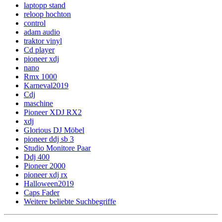
laptopp stand
reloop hochton
control
adam audio
traktor vinyl
Cd player
pioneer xdj
nano
Rmx 1000
Karneval2019
Cdj
maschine
Pioneer XDJ RX2
xdj
Glorious DJ Möbel
pioneer ddj sb 3
Studio Monitore Paar
Ddj 400
Pioneer 2000
pioneer xdj rx
Halloween2019
Caps Fader
Weitere beliebte Suchbegriffe