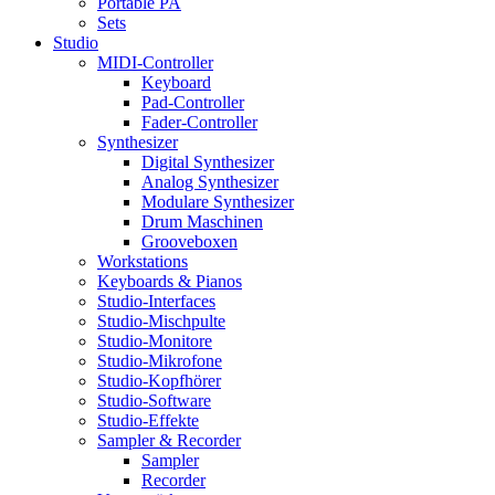
Portable PA
Sets
Studio
MIDI-Controller
Keyboard
Pad-Controller
Fader-Controller
Synthesizer
Digital Synthesizer
Analog Synthesizer
Modulare Synthesizer
Drum Maschinen
Grooveboxen
Workstations
Keyboards & Pianos
Studio-Interfaces
Studio-Mischpulte
Studio-Monitore
Studio-Mikrofone
Studio-Kopfhörer
Studio-Software
Studio-Effekte
Sampler & Recorder
Sampler
Recorder