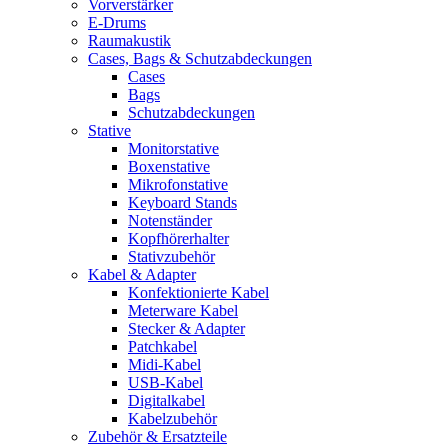
Vorverstärker
E-Drums
Raumakustik
Cases, Bags & Schutzabdeckungen
Cases
Bags
Schutzabdeckungen
Stative
Monitorstative
Boxenstative
Mikrofonstative
Keyboard Stands
Notenständer
Kopfhörerhalter
Stativzubehör
Kabel & Adapter
Konfektionierte Kabel
Meterware Kabel
Stecker & Adapter
Patchkabel
Midi-Kabel
USB-Kabel
Digitalkabel
Kabelzubehör
Zubehör & Ersatzteile