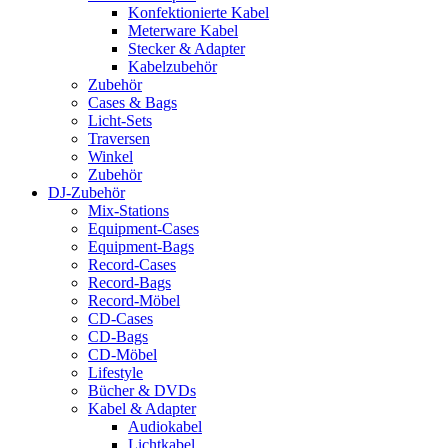
Konfektionierte Kabel
Meterware Kabel
Stecker & Adapter
Kabelzubehör
Zubehör
Cases & Bags
Licht-Sets
Traversen
Winkel
Zubehör
DJ-Zubehör
Mix-Stations
Equipment-Cases
Equipment-Bags
Record-Cases
Record-Bags
Record-Möbel
CD-Cases
CD-Bags
CD-Möbel
Lifestyle
Bücher & DVDs
Kabel & Adapter
Audiokabel
Lichtkabel