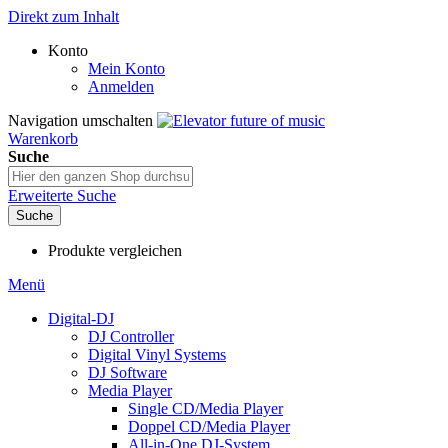
Direkt zum Inhalt
Konto
Mein Konto
Anmelden
Navigation umschalten
Warenkorb
Suche
Erweiterte Suche
Suche
Produkte vergleichen
Menü
Digital-DJ
DJ Controller
Digital Vinyl Systems
DJ Software
Media Player
Single CD/Media Player
Doppel CD/Media Player
All-in-One DJ-System