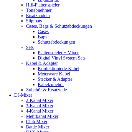
Hifi-Plattenspieler
Tonabnehmer
Ersatznadeln
Slipmats
Cases, Bags & Schutzabdeckungen
Cases
Bags
Schutzabdeckungen
Sets
Plattenspieler + Mixer
Digital Vinyl System Sets
Kabel & Adapter
Konfektionierte Kabel
Meterware Kabel
Stecker & Adapter
Kabelzubehör
Zubehör & Ersatzteile
DJ-Mixer
2-Kanal Mixer
3-Kanal Mixer
4-Kanal Mixer
Mehrkanal Mixer
Club Mixer
Battle Mixer