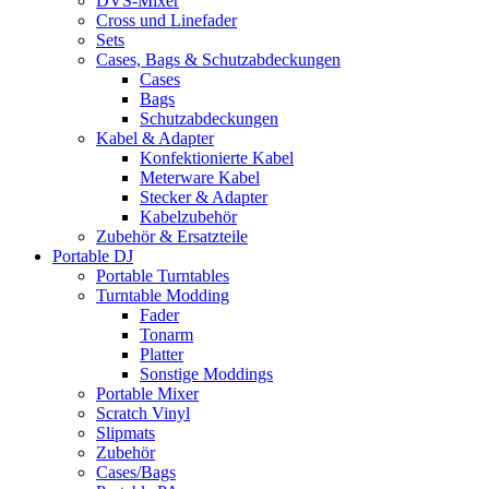
DVS-Mixer
Cross und Linefader
Sets
Cases, Bags & Schutzabdeckungen
Cases
Bags
Schutzabdeckungen
Kabel & Adapter
Konfektionierte Kabel
Meterware Kabel
Stecker & Adapter
Kabelzubehör
Zubehör & Ersatzteile
Portable DJ
Portable Turntables
Turntable Modding
Fader
Tonarm
Platter
Sonstige Moddings
Portable Mixer
Scratch Vinyl
Slipmats
Zubehör
Cases/Bags