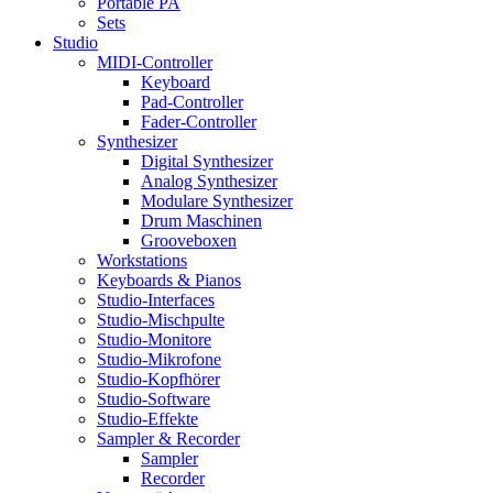
Portable PA
Sets
Studio
MIDI-Controller
Keyboard
Pad-Controller
Fader-Controller
Synthesizer
Digital Synthesizer
Analog Synthesizer
Modulare Synthesizer
Drum Maschinen
Grooveboxen
Workstations
Keyboards & Pianos
Studio-Interfaces
Studio-Mischpulte
Studio-Monitore
Studio-Mikrofone
Studio-Kopfhörer
Studio-Software
Studio-Effekte
Sampler & Recorder
Sampler
Recorder