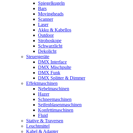
Spiegelkugeln
Bars
Movingheads
Scanner
Laser
Akku & Kabellos
Outdoor
Stroboskope
Schwarzlicht
Dekolicht
Steuergeräte
DMX Interface
DMX Mischpulte
DMX Funk
DMX Splitter & Dimmer
Effektmaschinen
Nebelmaschinen
Hazer
Schneemaschinen
Seifenblasenmaschinen
Konfettimaschinen
Fluid
Stative & Traversen
Leuchtmittel
Kabel & Adapter