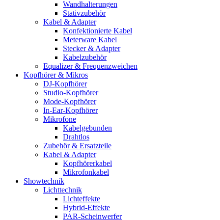
Wandhalterungen
Stativzubehör
Kabel & Adapter
Konfektionierte Kabel
Meterware Kabel
Stecker & Adapter
Kabelzubehör
Equalizer & Frequenzweichen
Kopfhörer & Mikros
DJ-Kopfhörer
Studio-Kopfhörer
Mode-Kopfhörer
In-Ear-Kopfhörer
Mikrofone
Kabelgebunden
Drahtlos
Zubehör & Ersatzteile
Kabel & Adapter
Kopfhörerkabel
Mikrofonkabel
Showtechnik
Lichttechnik
Lichteffekte
Hybrid-Effekte
PAR-Scheinwerfer