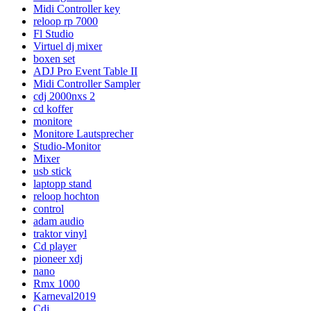
Midi Controller key
reloop rp 7000
Fl Studio
Virtuel dj mixer
boxen set
ADJ Pro Event Table II
Midi Controller Sampler
cdj 2000nxs 2
cd koffer
monitore
Monitore Lautsprecher
Studio-Monitor
Mixer
usb stick
laptopp stand
reloop hochton
control
adam audio
traktor vinyl
Cd player
pioneer xdj
nano
Rmx 1000
Karneval2019
Cdj