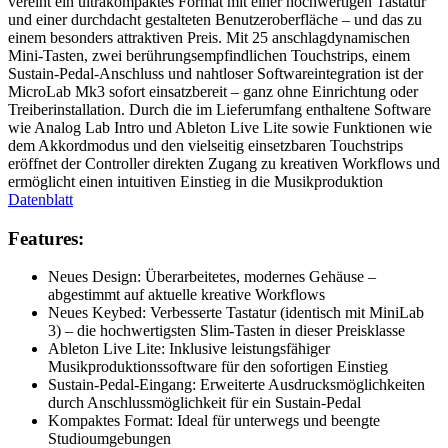
vereint ein ultrakompaktes Format mit einer hochwertigen Tastatur
und einer durchdacht gestalteten Benutzeroberfläche – und das zu
einem besonders attraktiven Preis. Mit 25 anschlagdynamischen
Mini-Tasten, zwei berührungsempfindlichen Touchstrips, einem
Sustain-Pedal-Anschluss und nahtloser Softwareintegration ist der
MicroLab Mk3 sofort einsatzbereit – ganz ohne Einrichtung oder
Treiberinstallation. Durch die im Lieferumfang enthaltene Software
wie Analog Lab Intro und Ableton Live Lite sowie Funktionen wie
dem Akkordmodus und den vielseitig einsetzbaren Touchstrips
eröffnet der Controller direkten Zugang zu kreativen Workflows und
ermöglicht einen intuitiven Einstieg in die Musikproduktion
Datenblatt
Features:
Neues Design: Überarbeitetes, modernes Gehäuse –
abgestimmt auf aktuelle kreative Workflows
Neues Keybed: Verbesserte Tastatur (identisch mit MiniLab
3) – die hochwertigsten Slim-Tasten in dieser Preisklasse
Ableton Live Lite: Inklusive leistungsfähiger
Musikproduktionssoftware für den sofortigen Einstieg
Sustain-Pedal-Eingang: Erweiterte Ausdrucksmöglichkeiten
durch Anschlussmöglichkeit für ein Sustain-Pedal
Kompaktes Format: Ideal für unterwegs und beengte
Studioumgebungen