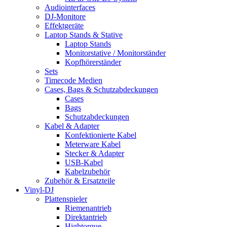
Audiointerfaces
DJ-Monitore
Effektgeräte
Laptop Stands & Stative
Laptop Stands
Monitorstative / Monitorständer
Kopfhörerständer
Sets
Timecode Medien
Cases, Bags & Schutzabdeckungen
Cases
Bags
Schutzabdeckungen
Kabel & Adapter
Konfektionierte Kabel
Meterware Kabel
Stecker & Adapter
USB-Kabel
Kabelzubehör
Zubehör & Ersatzteile
Vinyl-DJ
Plattenspieler
Riemenantrieb
Direktantrieb
Hightorque