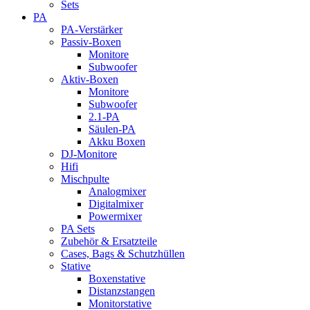
Sets
PA
PA-Verstärker
Passiv-Boxen
Monitore
Subwoofer
Aktiv-Boxen
Monitore
Subwoofer
2.1-PA
Säulen-PA
Akku Boxen
DJ-Monitore
Hifi
Mischpulte
Analogmixer
Digitalmixer
Powermixer
PA Sets
Zubehör & Ersatzteile
Cases, Bags & Schutzhüllen
Stative
Boxenstative
Distanzstangen
Monitorstative