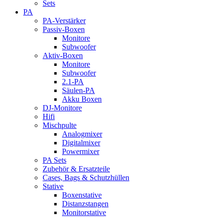
Sets
PA
PA-Verstärker
Passiv-Boxen
Monitore
Subwoofer
Aktiv-Boxen
Monitore
Subwoofer
2.1-PA
Säulen-PA
Akku Boxen
DJ-Monitore
Hifi
Mischpulte
Analogmixer
Digitalmixer
Powermixer
PA Sets
Zubehör & Ersatzteile
Cases, Bags & Schutzhüllen
Stative
Boxenstative
Distanzstangen
Monitorstative