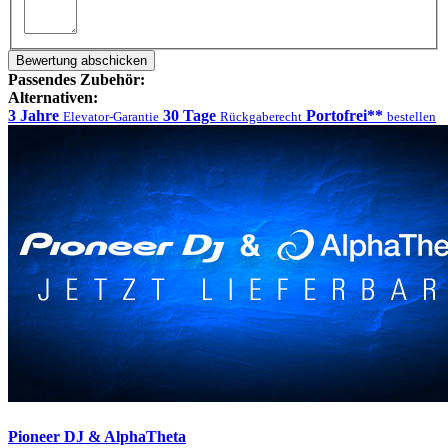
Bewertung abschicken
Passendes Zubehör:
Alternativen:
3 Jahre
30 Tage
Portofrei**
Elevator-Garantie
Rückgaberecht
bestellen
Pioneer DJ & AlphaTheta