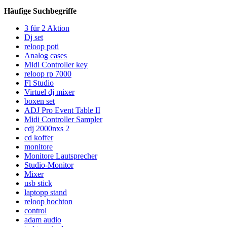
Häufige Suchbegriffe
3 für 2 Aktion
Dj set
reloop poti
Analog cases
Midi Controller key
reloop rp 7000
Fl Studio
Virtuel dj mixer
boxen set
ADJ Pro Event Table II
Midi Controller Sampler
cdj 2000nxs 2
cd koffer
monitore
Monitore Lautsprecher
Studio-Monitor
Mixer
usb stick
laptopp stand
reloop hochton
control
adam audio