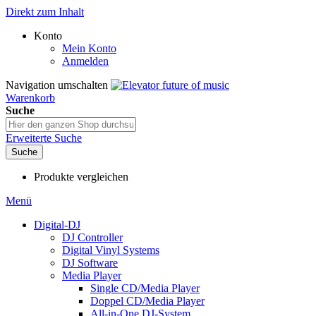
Direkt zum Inhalt
Konto
Mein Konto
Anmelden
Navigation umschalten
Warenkorb
Suche
Erweiterte Suche
Suche
Produkte vergleichen
Menü
Digital-DJ
DJ Controller
Digital Vinyl Systems
DJ Software
Media Player
Single CD/Media Player
Doppel CD/Media Player
All-in-One DJ-System