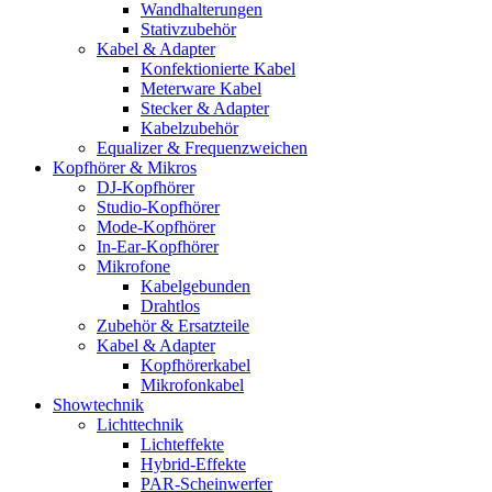
Wandhalterungen
Stativzubehör
Kabel & Adapter
Konfektionierte Kabel
Meterware Kabel
Stecker & Adapter
Kabelzubehör
Equalizer & Frequenzweichen
Kopfhörer & Mikros
DJ-Kopfhörer
Studio-Kopfhörer
Mode-Kopfhörer
In-Ear-Kopfhörer
Mikrofone
Kabelgebunden
Drahtlos
Zubehör & Ersatzteile
Kabel & Adapter
Kopfhörerkabel
Mikrofonkabel
Showtechnik
Lichttechnik
Lichteffekte
Hybrid-Effekte
PAR-Scheinwerfer