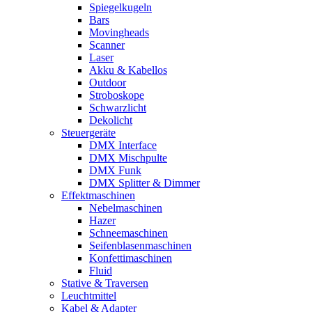
Spiegelkugeln
Bars
Movingheads
Scanner
Laser
Akku & Kabellos
Outdoor
Stroboskope
Schwarzlicht
Dekolicht
Steuergeräte
DMX Interface
DMX Mischpulte
DMX Funk
DMX Splitter & Dimmer
Effektmaschinen
Nebelmaschinen
Hazer
Schneemaschinen
Seifenblasenmaschinen
Konfettimaschinen
Fluid
Stative & Traversen
Leuchtmittel
Kabel & Adapter