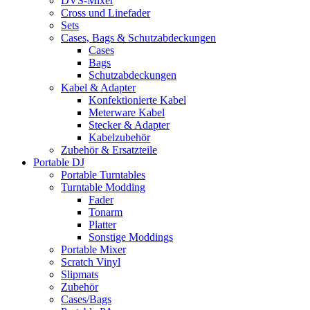
DVS-Mixer
Cross und Linefader
Sets
Cases, Bags & Schutzabdeckungen
Cases
Bags
Schutzabdeckungen
Kabel & Adapter
Konfektionierte Kabel
Meterware Kabel
Stecker & Adapter
Kabelzubehör
Zubehör & Ersatzteile
Portable DJ
Portable Turntables
Turntable Modding
Fader
Tonarm
Platter
Sonstige Moddings
Portable Mixer
Scratch Vinyl
Slipmats
Zubehör
Cases/Bags