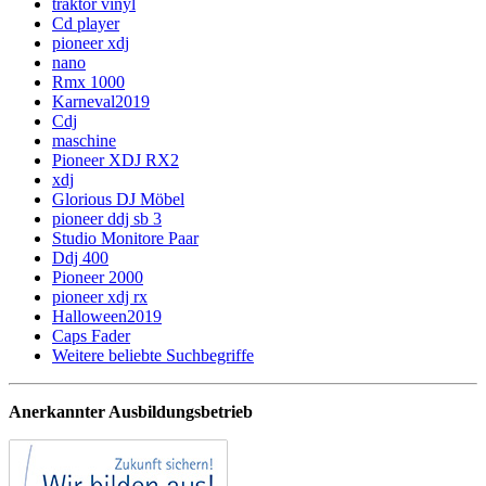
traktor vinyl
Cd player
pioneer xdj
nano
Rmx 1000
Karneval2019
Cdj
maschine
Pioneer XDJ RX2
xdj
Glorious DJ Möbel
pioneer ddj sb 3
Studio Monitore Paar
Ddj 400
Pioneer 2000
pioneer xdj rx
Halloween2019
Caps Fader
Weitere beliebte Suchbegriffe
Anerkannter Ausbildungsbetrieb