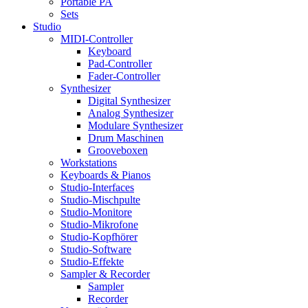
Portable PA
Sets
Studio
MIDI-Controller
Keyboard
Pad-Controller
Fader-Controller
Synthesizer
Digital Synthesizer
Analog Synthesizer
Modulare Synthesizer
Drum Maschinen
Grooveboxen
Workstations
Keyboards & Pianos
Studio-Interfaces
Studio-Mischpulte
Studio-Monitore
Studio-Mikrofone
Studio-Kopfhörer
Studio-Software
Studio-Effekte
Sampler & Recorder
Sampler
Recorder