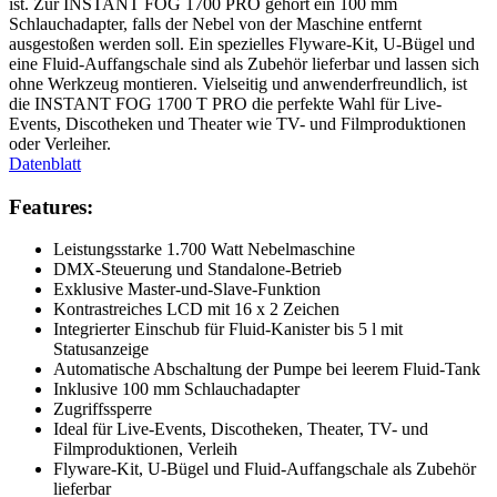
ist. Zur INSTANT FOG 1700 PRO gehört ein 100 mm
Schlauchadapter, falls der Nebel von der Maschine entfernt
ausgestoßen werden soll. Ein spezielles Flyware-Kit, U-Bügel und
eine Fluid-Auffangschale sind als Zubehör lieferbar und lassen sich
ohne Werkzeug montieren. Vielseitig und anwenderfreundlich, ist
die INSTANT FOG 1700 T PRO die perfekte Wahl für Live-
Events, Discotheken und Theater wie TV- und Filmproduktionen
oder Verleiher.
Datenblatt
Features:
Leistungsstarke 1.700 Watt Nebelmaschine
DMX-Steuerung und Standalone-Betrieb
Exklusive Master-und-Slave-Funktion
Kontrastreiches LCD mit 16 x 2 Zeichen
Integrierter Einschub für Fluid-Kanister bis 5 l mit
Statusanzeige
Automatische Abschaltung der Pumpe bei leerem Fluid-Tank
Inklusive 100 mm Schlauchadapter
Zugriffssperre
Ideal für Live-Events, Discotheken, Theater, TV- und
Filmproduktionen, Verleih
Flyware-Kit, U-Bügel und Fluid-Auffangschale als Zubehör
lieferbar