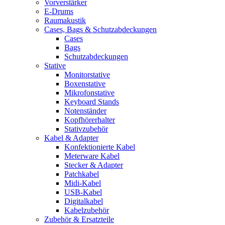
Vorverstärker
E-Drums
Raumakustik
Cases, Bags & Schutzabdeckungen
Cases
Bags
Schutzabdeckungen
Stative
Monitorstative
Boxenstative
Mikrofonstative
Keyboard Stands
Notenständer
Kopfhörerhalter
Stativzubehör
Kabel & Adapter
Konfektionierte Kabel
Meterware Kabel
Stecker & Adapter
Patchkabel
Midi-Kabel
USB-Kabel
Digitalkabel
Kabelzubehör
Zubehör & Ersatzteile