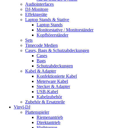
Audiointerfaces
DJ-Monitore
Effektgeräte
Laptop Stands & Stative
Laptop Stands
Monitorstative / Monitorständer
Kopfhörerständer
Sets
Timecode Medien
Cases, Bags & Schutzabdeckungen
Cases
Bags
Schutzabdeckungen
Kabel & Adapter
Konfektionierte Kabel
Meterware Kabel
Stecker & Adapter
USB-Kabel
Kabelzubehör
Zubehör & Ersatzteile
Vinyl-DJ
Plattenspieler
Riemenantrieb
Direktantrieb
Hightorque