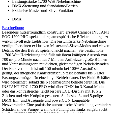
Leistungsstarke 1.700 Watt Nebelmaschine
DMX-Steuerung und Standalone-Betrieb
Exklusive Master-und-Slave-Funktion
DMX
Beschreibung
Besonders nutzerfreundlich konstruiert, erzeugt Cameos INSTANT
FOG 1700 PRO spektakuläre, atmosphärische Effekte und ergänzt
wirkungsvoll jede Lightshow. Die leistungsstarke Nebelmaschine
verfügt über einen exklusiven Master-und-Slave-Modus und clevere
Details, die den Betrieb spielend leicht machen. Sie besitzt hohe
1.700 Watt Heizleistung und füllt mit ihrem kräftigen Ausstoß von
700 m³ pro Minute nach nur 7 Minuten Aufheizzeit große Bühnen
und Veranstaltungsorte mit dichten, gleichmäßigen Nebelschwaden.
Der Fluidverbrauch ist mit 150 ml/min bei 100% Ausstoß sehr
gering, der integrierte Kanistereinschub fasst Behälter bis 5 Liter
Fassungsvermögen für eine lange Betriebsdauer. Der Fluid-Behälter
wird beleuchtet, sobald die Nebelmaschine betriebsbereit ist. Die
INSTANT FOG 1700 PRO wird über DMX im 3-Kanal-Modus
oder das kontrastreiche, leicht lesbare LCD-Display mit 16 x 2
Zeichen und vier Knöpfen gesteuert. Sie besitzt 3- und 5-polige
DMX-Ein- und Ausgänge und powerCON-kompatible
Netzverbinder. Eine praktische automatische Abschaltung verhindert
Schäden an der Pumpe, wenn die Füllung des Tanks aufgebraucht