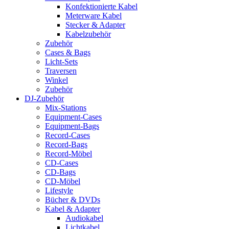
Konfektionierte Kabel
Meterware Kabel
Stecker & Adapter
Kabelzubehör
Zubehör
Cases & Bags
Licht-Sets
Traversen
Winkel
Zubehör
DJ-Zubehör
Mix-Stations
Equipment-Cases
Equipment-Bags
Record-Cases
Record-Bags
Record-Möbel
CD-Cases
CD-Bags
CD-Möbel
Lifestyle
Bücher & DVDs
Kabel & Adapter
Audiokabel
Lichtkabel