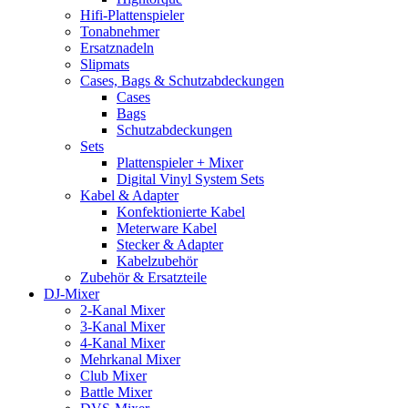
Hifi-Plattenspieler
Tonabnehmer
Ersatznadeln
Slipmats
Cases, Bags & Schutzabdeckungen
Cases
Bags
Schutzabdeckungen
Sets
Plattenspieler + Mixer
Digital Vinyl System Sets
Kabel & Adapter
Konfektionierte Kabel
Meterware Kabel
Stecker & Adapter
Kabelzubehör
Zubehör & Ersatzteile
DJ-Mixer
2-Kanal Mixer
3-Kanal Mixer
4-Kanal Mixer
Mehrkanal Mixer
Club Mixer
Battle Mixer