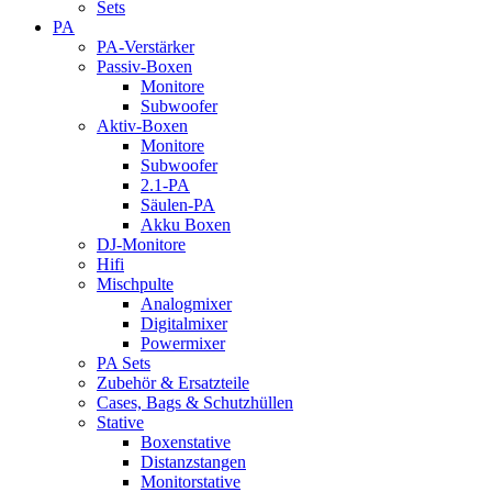
Sets
PA
PA-Verstärker
Passiv-Boxen
Monitore
Subwoofer
Aktiv-Boxen
Monitore
Subwoofer
2.1-PA
Säulen-PA
Akku Boxen
DJ-Monitore
Hifi
Mischpulte
Analogmixer
Digitalmixer
Powermixer
PA Sets
Zubehör & Ersatzteile
Cases, Bags & Schutzhüllen
Stative
Boxenstative
Distanzstangen
Monitorstative