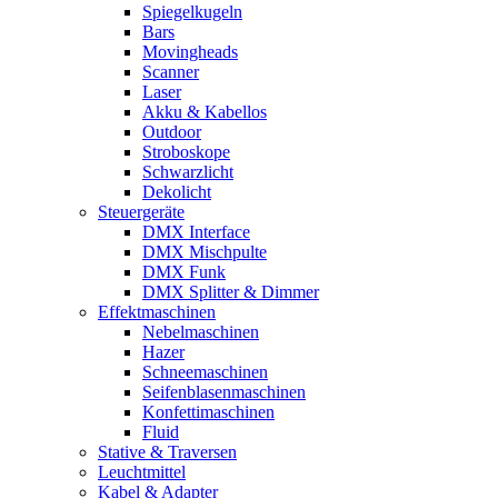
Spiegelkugeln
Bars
Movingheads
Scanner
Laser
Akku & Kabellos
Outdoor
Stroboskope
Schwarzlicht
Dekolicht
Steuergeräte
DMX Interface
DMX Mischpulte
DMX Funk
DMX Splitter & Dimmer
Effektmaschinen
Nebelmaschinen
Hazer
Schneemaschinen
Seifenblasenmaschinen
Konfettimaschinen
Fluid
Stative & Traversen
Leuchtmittel
Kabel & Adapter