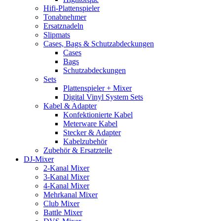
Hifi-Plattenspieler
Tonabnehmer
Ersatznadeln
Slipmats
Cases, Bags & Schutzabdeckungen
Cases
Bags
Schutzabdeckungen
Sets
Plattenspieler + Mixer
Digital Vinyl System Sets
Kabel & Adapter
Konfektionierte Kabel
Meterware Kabel
Stecker & Adapter
Kabelzubehör
Zubehör & Ersatzteile
DJ-Mixer
2-Kanal Mixer
3-Kanal Mixer
4-Kanal Mixer
Mehrkanal Mixer
Club Mixer
Battle Mixer