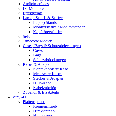
Audiointerfaces
DJ-Monitore
Effektgeräte
Laptop Stands & Stative
Laptop Stands
Monitorstative / Monitorständer
Kopfhörerständer
Sets
Timecode Medien
Cases, Bags & Schutzabdeckungen
Cases
Bags
Schutzabdeckungen
Kabel & Adapter
Konfektionierte Kabel
Meterware Kabel
Stecker & Adapter
USB-Kabel
Kabelzubehör
Zubehör & Ersatzteile
Vinyl-DJ
Plattenspieler
Riemenantrieb
Direktantrieb
Hightorque