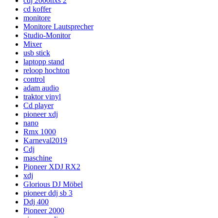
cdj 2000nxs 2
cd koffer
monitore
Monitore Lautsprecher
Studio-Monitor
Mixer
usb stick
laptopp stand
reloop hochton
control
adam audio
traktor vinyl
Cd player
pioneer xdj
nano
Rmx 1000
Karneval2019
Cdj
maschine
Pioneer XDJ RX2
xdj
Glorious DJ Möbel
pioneer ddj sb 3
Ddj 400
Pioneer 2000