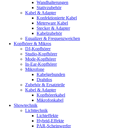
Wandhalterungen
Stativzubehör
Kabel & Adapter
Konfektionierte Kabel
Meterware Kabel
Stecker & Adapter
Kabelzubehör
Equalizer & Frequenzweichen
Kopfhörer & Mikros
DJ-Kopfhörer
Studio-Kopfhörer
Mode-Kopfhörer
In-Ear-Kopfhörer
Mikrofone
Kabelgebunden
Drahtlos
Zubehör & Ersatzteile
Kabel & Adapter
Kopfhörerkabel
Mikrofonkabel
Showtechnik
Lichttechnik
Lichteffekte
Hybrid-Effekte
PAR-Scheinwerfer