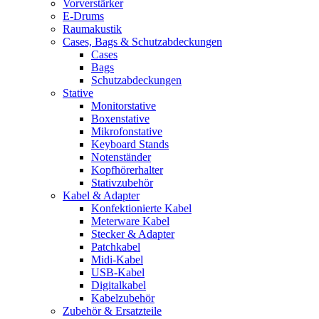
Vorverstärker
E-Drums
Raumakustik
Cases, Bags & Schutzabdeckungen
Cases
Bags
Schutzabdeckungen
Stative
Monitorstative
Boxenstative
Mikrofonstative
Keyboard Stands
Notenständer
Kopfhörerhalter
Stativzubehör
Kabel & Adapter
Konfektionierte Kabel
Meterware Kabel
Stecker & Adapter
Patchkabel
Midi-Kabel
USB-Kabel
Digitalkabel
Kabelzubehör
Zubehör & Ersatzteile