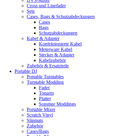
DVS-Mixer
Cross und Linefader
Sets
Cases, Bags & Schutzabdeckungen
Cases
Bags
Schutzabdeckungen
Kabel & Adapter
Konfektionierte Kabel
Meterware Kabel
Stecker & Adapter
Kabelzubehör
Zubehör & Ersatzteile
Portable DJ
Portable Turntables
Turntable Modding
Fader
Tonarm
Platter
Sonstige Moddings
Portable Mixer
Scratch Vinyl
Slipmats
Zubehör
Cases/Bags