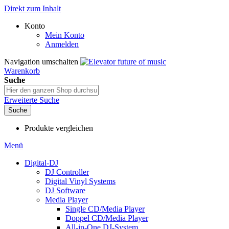
Direkt zum Inhalt
Konto
Mein Konto
Anmelden
Navigation umschalten
Warenkorb
Suche
Erweiterte Suche
Suche
Produkte vergleichen
Menü
Digital-DJ
DJ Controller
Digital Vinyl Systems
DJ Software
Media Player
Single CD/Media Player
Doppel CD/Media Player
All-in-One DJ-System