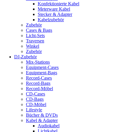
Konfektionierte Kabel
Meterware Kabel
Stecker & Adapter
Kabelzubehör
Zubehör
Cases & Bags
Licht-Sets
Traversen
Winkel
Zubehör
DJ-Zubehör
Mix-Stations
Equipment-Cases
Equipment-Bags
Record-Cases
Record-Bags
Record-Möbel
CD-Cases
CD-Bags
CD-Möbel
Lifestyle
Bücher & DVDs
Kabel & Adapter
Audiokabel
Lichtkabel