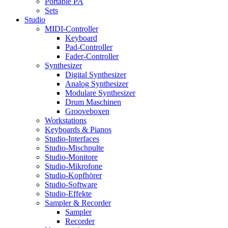
Portable PA
Sets
Studio
MIDI-Controller
Keyboard
Pad-Controller
Fader-Controller
Synthesizer
Digital Synthesizer
Analog Synthesizer
Modulare Synthesizer
Drum Maschinen
Grooveboxen
Workstations
Keyboards & Pianos
Studio-Interfaces
Studio-Mischpulte
Studio-Monitore
Studio-Mikrofone
Studio-Kopfhörer
Studio-Software
Studio-Effekte
Sampler & Recorder
Sampler
Recorder