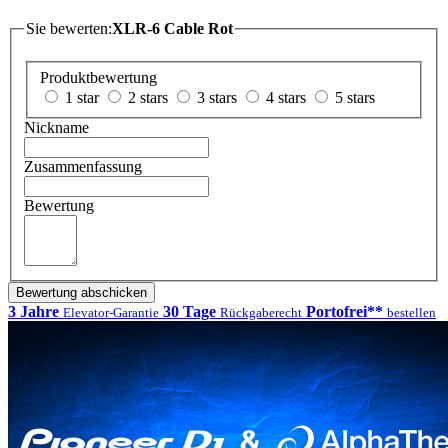
Sie bewerten:
XLR-6 Cable Rot
Produktbewertung
1 star
2 stars
3 stars
4 stars
5 stars
Nickname
Zusammenfassung
Bewertung
Bewertung abschicken
3 Jahre
30 Tage
Portofrei**
Elevator-Garantie
Rückgaberecht
bestellen