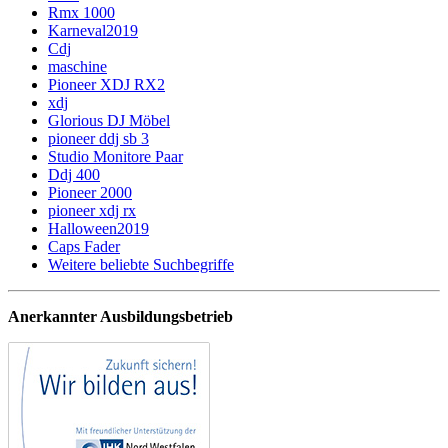
Rmx 1000
Karneval2019
Cdj
maschine
Pioneer XDJ RX2
xdj
Glorious DJ Möbel
pioneer ddj sb 3
Studio Monitore Paar
Ddj 400
Pioneer 2000
pioneer xdj rx
Halloween2019
Caps Fader
Weitere beliebte Suchbegriffe
Anerkannter Ausbildungsbetrieb