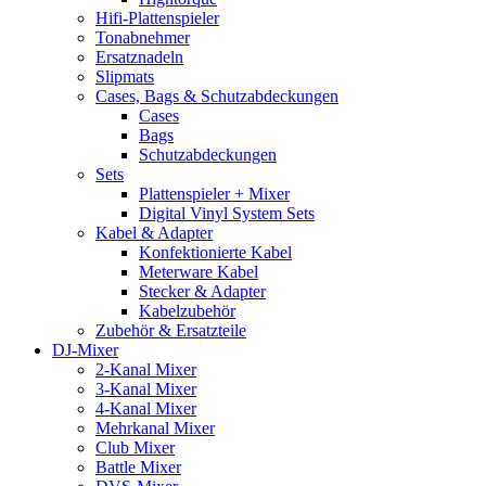
Hifi-Plattenspieler
Tonabnehmer
Ersatznadeln
Slipmats
Cases, Bags & Schutzabdeckungen
Cases
Bags
Schutzabdeckungen
Sets
Plattenspieler + Mixer
Digital Vinyl System Sets
Kabel & Adapter
Konfektionierte Kabel
Meterware Kabel
Stecker & Adapter
Kabelzubehör
Zubehör & Ersatzteile
DJ-Mixer
2-Kanal Mixer
3-Kanal Mixer
4-Kanal Mixer
Mehrkanal Mixer
Club Mixer
Battle Mixer