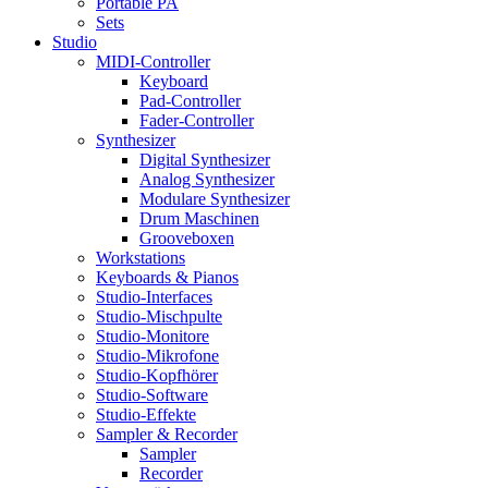
Portable PA
Sets
Studio
MIDI-Controller
Keyboard
Pad-Controller
Fader-Controller
Synthesizer
Digital Synthesizer
Analog Synthesizer
Modulare Synthesizer
Drum Maschinen
Grooveboxen
Workstations
Keyboards & Pianos
Studio-Interfaces
Studio-Mischpulte
Studio-Monitore
Studio-Mikrofone
Studio-Kopfhörer
Studio-Software
Studio-Effekte
Sampler & Recorder
Sampler
Recorder