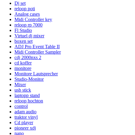
Dj set
reloop poti
Analog cases
Midi Controller key
reloop rp 7000
Fl Studio
Virtuel dj mixer
boxen set
ADJ Pro Event Table II
Midi Controller Sampler
cdj 2000nxs 2
cd koffer
monitore
Monitore Lautsprecher
Studio-Monitor
Mixer
usb stick
laptopp stand
reloop hochton
control
adam audio
traktor vinyl
Cd player
pioneer xdj
nano