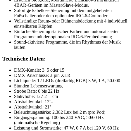
4BAR-Geräten im Master/Slave-Modus.
Sofortige kabellose Steuerung mit dem mitgelieferten
Fußschalter oder dem optionalen IRC-6-Controller
Vollständige Raum- oder Bühnenabdeckung mit 4 individuell
einstellbaren Köpfen
Einfache Steuerung statischer Farben und automatisierter
Programme mit der optionalen IRC-6-Fernbedienung
Sound-aktivierte Programme, die im Rhythmus der Musik
laufen
Technische Daten:
DMX-Kanäle: 3, 5 oder 15
DMX-Anschlüsse: 3-pin XLR
Lichtquelle: 12 LEDs (dreifarbig RGB) 3 W, 1 A, 50.000
Stunden Lebenserwartung
Strobe Rate: 0 bis 22 Hz
Stativhöhe: 127-211 cm
Abstrahlwinkel: 12°-
Abstrahlwinkel: 21°
Beleuchtungsstärke: 2.382 Lux bei 2 m (pro Pod)
Eingangsspannung: 100 bis 240 VAC, 50/60 Hz
(automatische Regelung)
Leistung und Stromstärke: 47 W, 0,7 A bei 120 V, 60 Hz