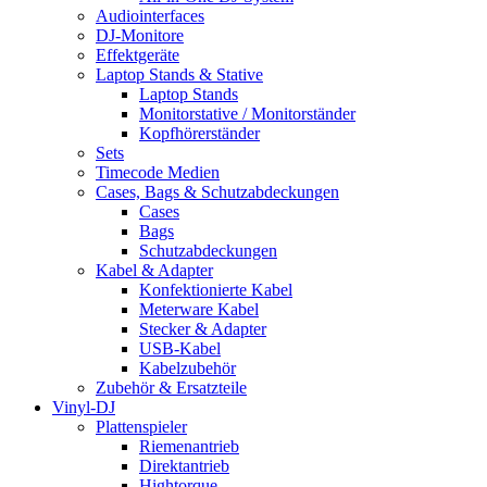
Audiointerfaces
DJ-Monitore
Effektgeräte
Laptop Stands & Stative
Laptop Stands
Monitorstative / Monitorständer
Kopfhörerständer
Sets
Timecode Medien
Cases, Bags & Schutzabdeckungen
Cases
Bags
Schutzabdeckungen
Kabel & Adapter
Konfektionierte Kabel
Meterware Kabel
Stecker & Adapter
USB-Kabel
Kabelzubehör
Zubehör & Ersatzteile
Vinyl-DJ
Plattenspieler
Riemenantrieb
Direktantrieb
Hightorque