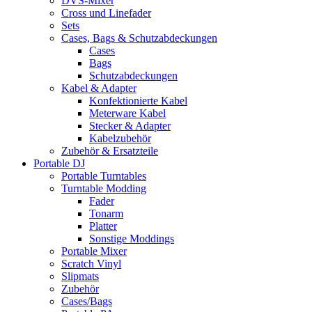
DVS-Mixer
Cross und Linefader
Sets
Cases, Bags & Schutzabdeckungen
Cases
Bags
Schutzabdeckungen
Kabel & Adapter
Konfektionierte Kabel
Meterware Kabel
Stecker & Adapter
Kabelzubehör
Zubehör & Ersatzteile
Portable DJ
Portable Turntables
Turntable Modding
Fader
Tonarm
Platter
Sonstige Moddings
Portable Mixer
Scratch Vinyl
Slipmats
Zubehör
Cases/Bags