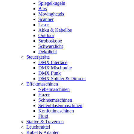
Spiegelkugeln
Bars
Movingheads
Scanner
Laser
Akku & Kabellos
Outdoor
Stroboskope
Schwarzlicht
Dekolicht
Steuergeräte
DMX Interface
DMX Mischpulte
DMX Funk
DMX Splitter & Dimmer
Effektmaschinen
Nebelmaschinen
Hazer
Schneemaschinen
Seifenblasenmaschinen
Konfettimaschinen
Fluid
Stative & Traversen
Leuchtmittel
Kabel & Adapter