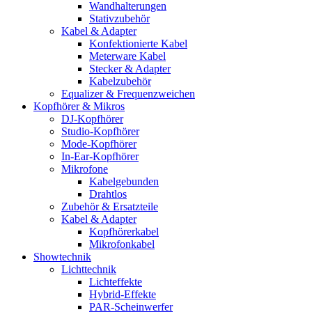
Wandhalterungen
Stativzubehör
Kabel & Adapter
Konfektionierte Kabel
Meterware Kabel
Stecker & Adapter
Kabelzubehör
Equalizer & Frequenzweichen
Kopfhörer & Mikros
DJ-Kopfhörer
Studio-Kopfhörer
Mode-Kopfhörer
In-Ear-Kopfhörer
Mikrofone
Kabelgebunden
Drahtlos
Zubehör & Ersatzteile
Kabel & Adapter
Kopfhörerkabel
Mikrofonkabel
Showtechnik
Lichttechnik
Lichteffekte
Hybrid-Effekte
PAR-Scheinwerfer