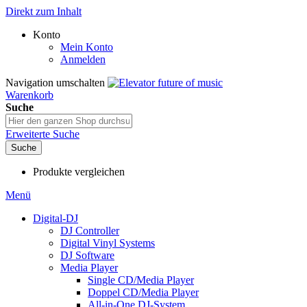
Direkt zum Inhalt
Konto
Mein Konto
Anmelden
Navigation umschalten
Warenkorb
Suche
Erweiterte Suche
Suche
Produkte vergleichen
Menü
Digital-DJ
DJ Controller
Digital Vinyl Systems
DJ Software
Media Player
Single CD/Media Player
Doppel CD/Media Player
All-in-One DJ-System