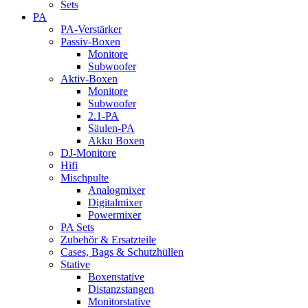
Sets
PA
PA-Verstärker
Passiv-Boxen
Monitore
Subwoofer
Aktiv-Boxen
Monitore
Subwoofer
2.1-PA
Säulen-PA
Akku Boxen
DJ-Monitore
Hifi
Mischpulte
Analogmixer
Digitalmixer
Powermixer
PA Sets
Zubehör & Ersatzteile
Cases, Bags & Schutzhüllen
Stative
Boxenstative
Distanzstangen
Monitorstative