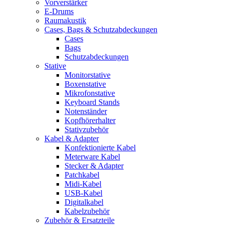
Vorverstärker
E-Drums
Raumakustik
Cases, Bags & Schutzabdeckungen
Cases
Bags
Schutzabdeckungen
Stative
Monitorstative
Boxenstative
Mikrofonstative
Keyboard Stands
Notenständer
Kopfhörerhalter
Stativzubehör
Kabel & Adapter
Konfektionierte Kabel
Meterware Kabel
Stecker & Adapter
Patchkabel
Midi-Kabel
USB-Kabel
Digitalkabel
Kabelzubehör
Zubehör & Ersatzteile