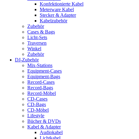
Konfektionierte Kabel
Meterware Kabel
Stecker & Adapter
Kabelzubehör
Zubehör
Cases & Bags
Licht-Sets
Traversen
Winkel
Zubehör
DJ-Zubehör
Mix-Stations
Equipment-Cases
Equipment-Bags
Record-Cases
Record-Bags
Record-Möbel
CD-Cases
CD-Bags
CD-Möbel
Lifestyle
Bücher & DVDs
Kabel & Adapter
Audiokabel
Lichtkabel