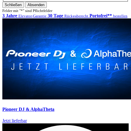
Schließen
Absenden
Felder mit "*" sind Pflichtfelder
3 Jahre
30 Tage
Portofrei**
Elevator-Garantie
Rückgaberecht
bestellen
Pioneer DJ & AlphaTheta
Jetzt lieferbar