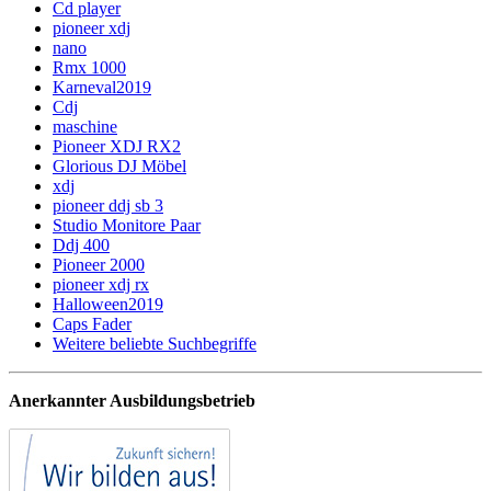
Cd player
pioneer xdj
nano
Rmx 1000
Karneval2019
Cdj
maschine
Pioneer XDJ RX2
Glorious DJ Möbel
xdj
pioneer ddj sb 3
Studio Monitore Paar
Ddj 400
Pioneer 2000
pioneer xdj rx
Halloween2019
Caps Fader
Weitere beliebte Suchbegriffe
Anerkannter Ausbildungsbetrieb