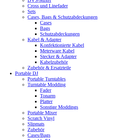
DVS-Mixer
Cross und Linefader
Sets
Cases, Bags & Schutzabdeckungen
Cases
Bags
Schutzabdeckungen
Kabel & Adapter
Konfektionierte Kabel
Meterware Kabel
Stecker & Adapter
Kabelzubehör
Zubehör & Ersatzteile
Portable DJ
Portable Turntables
Turntable Modding
Fader
Tonarm
Platter
Sonstige Moddings
Portable Mixer
Scratch Vinyl
Slipmats
Zubehör
Cases/Bags