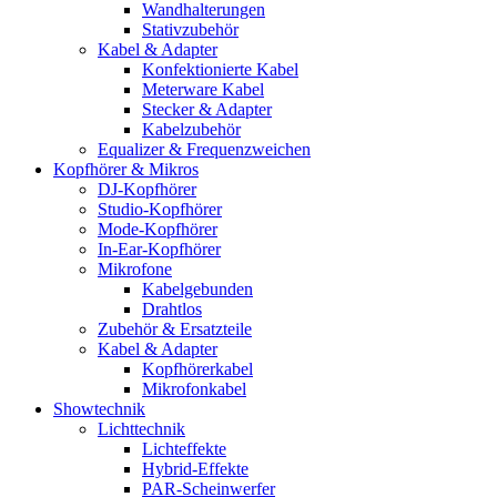
Wandhalterungen
Stativzubehör
Kabel & Adapter
Konfektionierte Kabel
Meterware Kabel
Stecker & Adapter
Kabelzubehör
Equalizer & Frequenzweichen
Kopfhörer & Mikros
DJ-Kopfhörer
Studio-Kopfhörer
Mode-Kopfhörer
In-Ear-Kopfhörer
Mikrofone
Kabelgebunden
Drahtlos
Zubehör & Ersatzteile
Kabel & Adapter
Kopfhörerkabel
Mikrofonkabel
Showtechnik
Lichttechnik
Lichteffekte
Hybrid-Effekte
PAR-Scheinwerfer