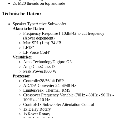
2x M20 threads on top and side
Technische Daten:
Speaker TypeActive Subwoofer
Akustische Daten
Frequency Response [-10dB]42 to cut frequency
(Xover dependent)
Max SPL (1 m)134 dB
LF18''
LF Voice Coil4''
Verstärker
Amp TechnologyDigipro G3
Amp ClassClass D
Peak Power1800 W
Prozessor
Controller28/56 bit DSP
AD/DA Converter 24 bit/48 Hz
LimiterPeak, Thermal, RMS
Crossover Frequency Variable (70Hz - 80Hz - 90 Hz -
100Hz - 110 Hz
Controls1x Subwoofer Atteniation Control
1x Delay Rotary
1xXover Rotary