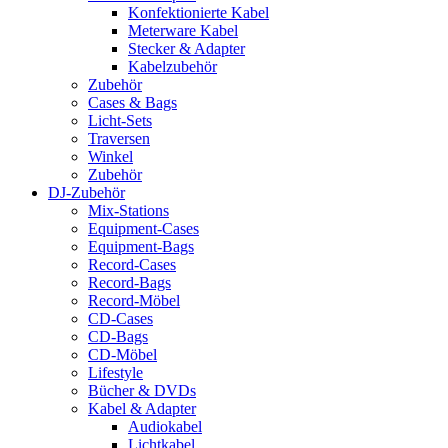
Konfektionierte Kabel
Meterware Kabel
Stecker & Adapter
Kabelzubehör
Zubehör
Cases & Bags
Licht-Sets
Traversen
Winkel
Zubehör
DJ-Zubehör
Mix-Stations
Equipment-Cases
Equipment-Bags
Record-Cases
Record-Bags
Record-Möbel
CD-Cases
CD-Bags
CD-Möbel
Lifestyle
Bücher & DVDs
Kabel & Adapter
Audiokabel
Lichtkabel