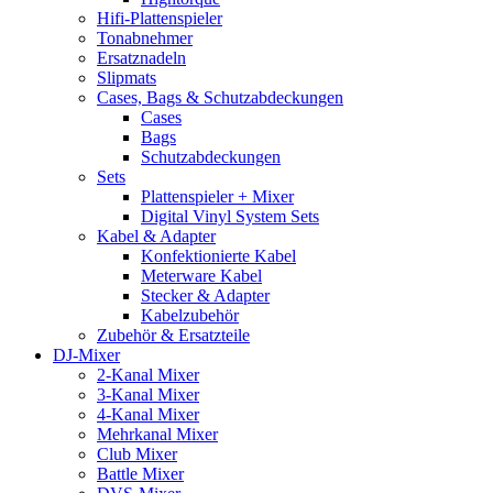
Hifi-Plattenspieler
Tonabnehmer
Ersatznadeln
Slipmats
Cases, Bags & Schutzabdeckungen
Cases
Bags
Schutzabdeckungen
Sets
Plattenspieler + Mixer
Digital Vinyl System Sets
Kabel & Adapter
Konfektionierte Kabel
Meterware Kabel
Stecker & Adapter
Kabelzubehör
Zubehör & Ersatzteile
DJ-Mixer
2-Kanal Mixer
3-Kanal Mixer
4-Kanal Mixer
Mehrkanal Mixer
Club Mixer
Battle Mixer