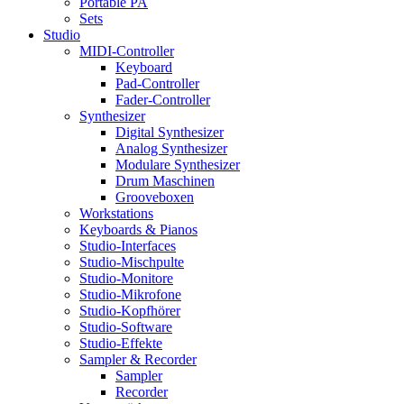
Portable PA
Sets
Studio
MIDI-Controller
Keyboard
Pad-Controller
Fader-Controller
Synthesizer
Digital Synthesizer
Analog Synthesizer
Modulare Synthesizer
Drum Maschinen
Grooveboxen
Workstations
Keyboards & Pianos
Studio-Interfaces
Studio-Mischpulte
Studio-Monitore
Studio-Mikrofone
Studio-Kopfhörer
Studio-Software
Studio-Effekte
Sampler & Recorder
Sampler
Recorder