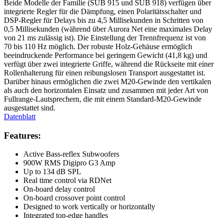
Beide Modelle der Familie (SUB 915 und SUB 918) verfügen über
integrierte Regler für die Dämpfung, einen Polaritätsschalter und
DSP-Regler für Delays bis zu 4,5 Millisekunden in Schritten von
0,5 Millisekunden (während über Aurora Net eine maximales Delay
von 21 ms zulässig ist). Die Einstellung der Trennfrequenz ist von
70 bis 110 Hz möglich. Der robuste Holz-Gehäuse ermöglich
beeindruckende Performance bei geringem Gewicht (41,8 kg) und
verfügt über zwei integrierte Griffe, während die Rückseite mit einer
Rollenhalterung für einen reibungslosen Transport ausgestattet ist.
Darüber hinaus ermöglichen die zwei M20-Gewinde den vertikalen
als auch den horizontalen Einsatz und zusammen mit jeder Art von
Fullrange-Lautsprechern, die mit einem Standard-M20-Gewinde
ausgestattet sind.
Datenblatt
Features:
Active Bass-reflex Subwoofers
900W RMS Digipro G3 Amp
Up to 134 dB SPL
Real time control via RDNet
On-board delay control
On-board crossover point control
Designed to work vertically or horizontally
Integrated top-edge handles