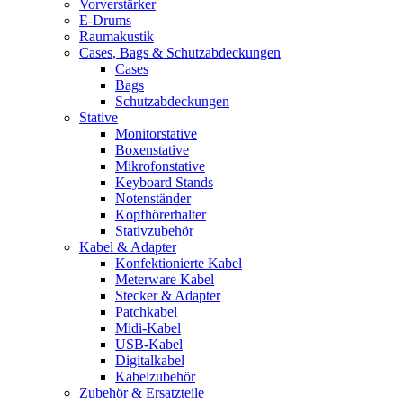
Vorverstärker
E-Drums
Raumakustik
Cases, Bags & Schutzabdeckungen
Cases
Bags
Schutzabdeckungen
Stative
Monitorstative
Boxenstative
Mikrofonstative
Keyboard Stands
Notenständer
Kopfhörerhalter
Stativzubehör
Kabel & Adapter
Konfektionierte Kabel
Meterware Kabel
Stecker & Adapter
Patchkabel
Midi-Kabel
USB-Kabel
Digitalkabel
Kabelzubehör
Zubehör & Ersatzteile