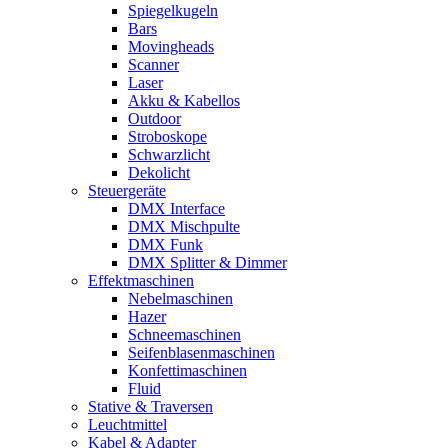
Spiegelkugeln
Bars
Movingheads
Scanner
Laser
Akku & Kabellos
Outdoor
Stroboskope
Schwarzlicht
Dekolicht
Steuergeräte
DMX Interface
DMX Mischpulte
DMX Funk
DMX Splitter & Dimmer
Effektmaschinen
Nebelmaschinen
Hazer
Schneemaschinen
Seifenblasenmaschinen
Konfettimaschinen
Fluid
Stative & Traversen
Leuchtmittel
Kabel & Adapter