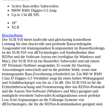
Active Bass-reflex Subwoofers
900W RMS Digipro G3 Amp
Up to 134 dB SPL
18"
XLR
Beschreibung
Der SUB 918 bietet kraftvolle und gleichzeitig kontrollierte
Leistung für eine druckvolle und profunde Basswiedergabe.
Ausgestattet mit leistungsstarken Komponenten im Bassreflexdesign
ist der SUB 918 von dBTechnologies voll fernbedienbar über
RDNet und die Software Aurora net (verfügbar für Windows und
Mac). Der SUB 918 ist ein Bassreflex Subwoofer und mit einem
18'' Premium-Tieftöner ausgestattet. Er wurde für Stacking-
Anwendungen entwickelt und ist die perfekte Wahl, wenn eine
leistungsstarke Bass-Erweiterung erforderlich ist. Ein 900 W RMS
Class D Digipro G3 Verstärker sorgt für einen hohen Wirkungsgrad
und Schalldruckpegel von bis zu 134 dB. Der SUB 918 ist für die
Echtzeitüberwachung und Fernsteuerung über das RDNet-Protokoll
und die Aurora Net-Software (Windows und Mac) geeignet und
ermöglicht erweiterte Subwoofer-Konfigurationen sowie perfekte
Low-End-Anpassungen an die Fullrange-Systeme von
dBTechnologies, die für die RDNet-Kommunikation geeignet sind.