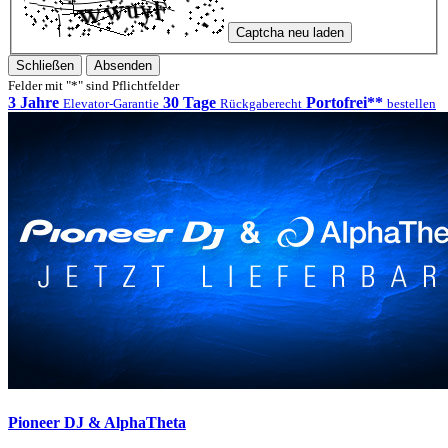
Captcha neu laden
Schließen
Absenden
Felder mit "*" sind Pflichtfelder
3 Jahre
30 Tage
Portofrei**
Elevator-Garantie
Rückgaberecht
bestellen
Pioneer DJ & AlphaTheta