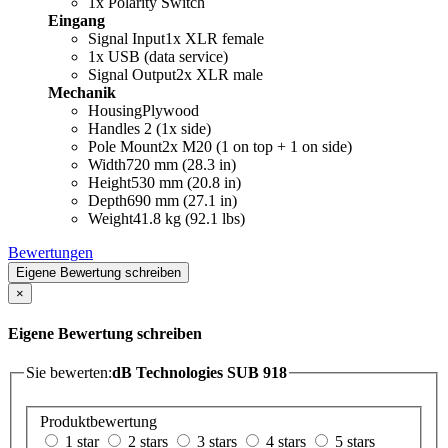
1x Polarity Switch
Eingang
Signal Input1x XLR female
1x USB (data service)
Signal Output2x XLR male
Mechanik
HousingPlywood
Handles 2 (1x side)
Pole Mount2x M20 (1 on top + 1 on side)
Width720 mm (28.3 in)
Height530 mm (20.8 in)
Depth690 mm (27.1 in)
Weight41.8 kg (92.1 lbs)
Bewertungen
Eigene Bewertung schreiben
×
Eigene Bewertung schreiben
Sie bewerten:
dB Technologies SUB 918
Produktbewertung
1 star
2 stars
3 stars
4 stars
5 stars