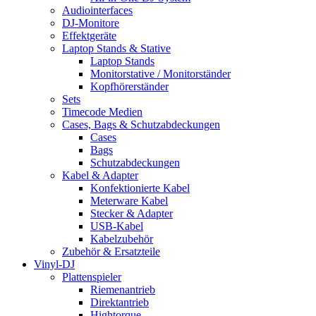
Audiointerfaces
DJ-Monitore
Effektgeräte
Laptop Stands & Stative
Laptop Stands
Monitorstative / Monitorständer
Kopfhörerständer
Sets
Timecode Medien
Cases, Bags & Schutzabdeckungen
Cases
Bags
Schutzabdeckungen
Kabel & Adapter
Konfektionierte Kabel
Meterware Kabel
Stecker & Adapter
USB-Kabel
Kabelzubehör
Zubehör & Ersatzteile
Vinyl-DJ
Plattenspieler
Riemenantrieb
Direktantrieb
Hightorque