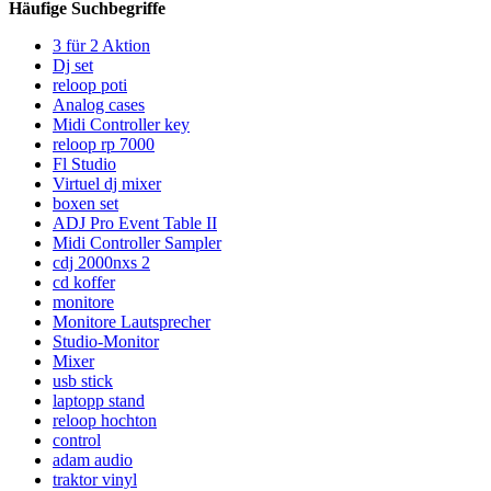
Häufige Suchbegriffe
3 für 2 Aktion
Dj set
reloop poti
Analog cases
Midi Controller key
reloop rp 7000
Fl Studio
Virtuel dj mixer
boxen set
ADJ Pro Event Table II
Midi Controller Sampler
cdj 2000nxs 2
cd koffer
monitore
Monitore Lautsprecher
Studio-Monitor
Mixer
usb stick
laptopp stand
reloop hochton
control
adam audio
traktor vinyl