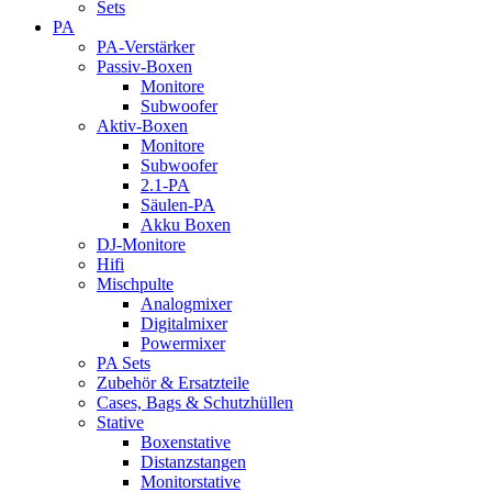
Sets
PA
PA-Verstärker
Passiv-Boxen
Monitore
Subwoofer
Aktiv-Boxen
Monitore
Subwoofer
2.1-PA
Säulen-PA
Akku Boxen
DJ-Monitore
Hifi
Mischpulte
Analogmixer
Digitalmixer
Powermixer
PA Sets
Zubehör & Ersatzteile
Cases, Bags & Schutzhüllen
Stative
Boxenstative
Distanzstangen
Monitorstative