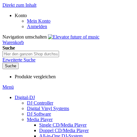
Direkt zum Inhalt
Konto
Mein Konto
Anmelden
Navigation umschalten
Warenkorb
Suche
Erweiterte Suche
Suche
Produkte vergleichen
Menü
Digital-DJ
DJ Controller
Digital Vinyl Systems
DJ Software
Media Player
Single CD/Media Player
Doppel CD/Media Player
All-in-One DJ-System