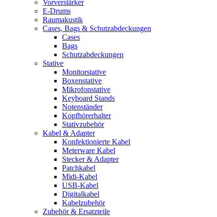
Vorverstärker
E-Drums
Raumakustik
Cases, Bags & Schutzabdeckungen
Cases
Bags
Schutzabdeckungen
Stative
Monitorstative
Boxenstative
Mikrofonstative
Keyboard Stands
Notenständer
Kopfhörerhalter
Stativzubehör
Kabel & Adapter
Konfektionierte Kabel
Meterware Kabel
Stecker & Adapter
Patchkabel
Midi-Kabel
USB-Kabel
Digitalkabel
Kabelzubehör
Zubehör & Ersatzteile