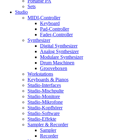
Portable PA
Sets
Studio
MIDI-Controller
Keyboard
Pad-Controller
Fader-Controller
Synthesizer
Digital Synthesizer
Analog Synthesizer
Modulare Synthesizer
Drum Maschinen
Grooveboxen
Workstations
Keyboards & Pianos
Studio-Interfaces
Studio-Mischpulte
Studio-Monitore
Studio-Mikrofone
Studio-Kopfhörer
Studio-Software
Studio-Effekte
Sampler & Recorder
Sampler
Recorder