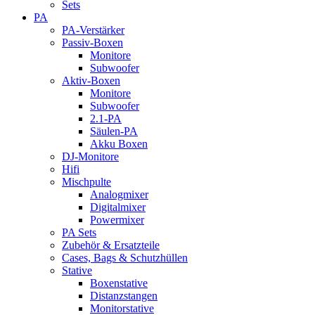
Sets
PA
PA-Verstärker
Passiv-Boxen
Monitore
Subwoofer
Aktiv-Boxen
Monitore
Subwoofer
2.1-PA
Säulen-PA
Akku Boxen
DJ-Monitore
Hifi
Mischpulte
Analogmixer
Digitalmixer
Powermixer
PA Sets
Zubehör & Ersatzteile
Cases, Bags & Schutzhüllen
Stative
Boxenstative
Distanzstangen
Monitorstative