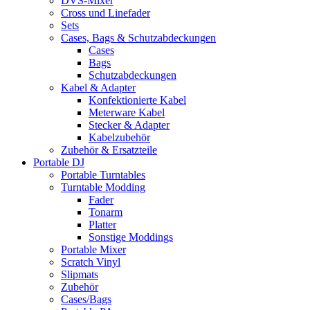
DVS-Mixer
Cross und Linefader
Sets
Cases, Bags & Schutzabdeckungen
Cases
Bags
Schutzabdeckungen
Kabel & Adapter
Konfektionierte Kabel
Meterware Kabel
Stecker & Adapter
Kabelzubehör
Zubehör & Ersatzteile
Portable DJ
Portable Turntables
Turntable Modding
Fader
Tonarm
Platter
Sonstige Moddings
Portable Mixer
Scratch Vinyl
Slipmats
Zubehör
Cases/Bags