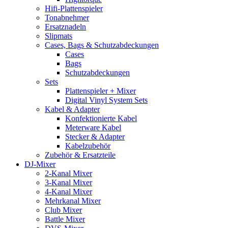
Hifi-Plattenspieler
Tonabnehmer
Ersatznadeln
Slipmats
Cases, Bags & Schutzabdeckungen
Cases
Bags
Schutzabdeckungen
Sets
Plattenspieler + Mixer
Digital Vinyl System Sets
Kabel & Adapter
Konfektionierte Kabel
Meterware Kabel
Stecker & Adapter
Kabelzubehör
Zubehör & Ersatzteile
DJ-Mixer
2-Kanal Mixer
3-Kanal Mixer
4-Kanal Mixer
Mehrkanal Mixer
Club Mixer
Battle Mixer