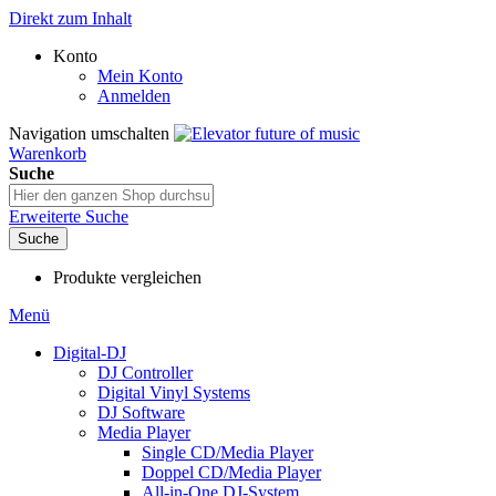
Direkt zum Inhalt
Konto
Mein Konto
Anmelden
Navigation umschalten
Warenkorb
Suche
Erweiterte Suche
Suche
Produkte vergleichen
Menü
Digital-DJ
DJ Controller
Digital Vinyl Systems
DJ Software
Media Player
Single CD/Media Player
Doppel CD/Media Player
All-in-One DJ-System