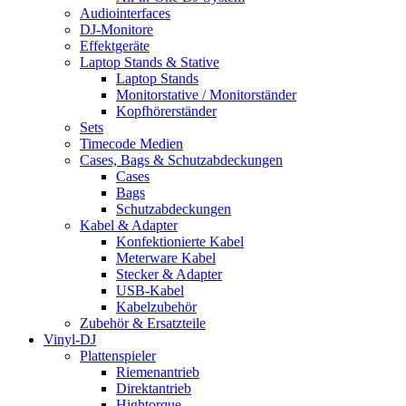
Audiointerfaces
DJ-Monitore
Effektgeräte
Laptop Stands & Stative
Laptop Stands
Monitorstative / Monitorständer
Kopfhörerständer
Sets
Timecode Medien
Cases, Bags & Schutzabdeckungen
Cases
Bags
Schutzabdeckungen
Kabel & Adapter
Konfektionierte Kabel
Meterware Kabel
Stecker & Adapter
USB-Kabel
Kabelzubehör
Zubehör & Ersatzteile
Vinyl-DJ
Plattenspieler
Riemenantrieb
Direktantrieb
Hightorque