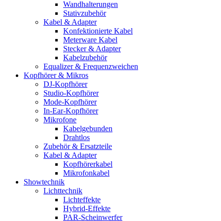
Wandhalterungen
Stativzubehör
Kabel & Adapter
Konfektionierte Kabel
Meterware Kabel
Stecker & Adapter
Kabelzubehör
Equalizer & Frequenzweichen
Kopfhörer & Mikros
DJ-Kopfhörer
Studio-Kopfhörer
Mode-Kopfhörer
In-Ear-Kopfhörer
Mikrofone
Kabelgebunden
Drahtlos
Zubehör & Ersatzteile
Kabel & Adapter
Kopfhörerkabel
Mikrofonkabel
Showtechnik
Lichttechnik
Lichteffekte
Hybrid-Effekte
PAR-Scheinwerfer