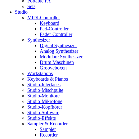
Portable PA
Sets
Studio
MIDI-Controller
Keyboard
Pad-Controller
Fader-Controller
Synthesizer
Digital Synthesizer
Analog Synthesizer
Modulare Synthesizer
Drum Maschinen
Grooveboxen
Workstations
Keyboards & Pianos
Studio-Interfaces
Studio-Mischpulte
Studio-Monitore
Studio-Mikrofone
Studio-Kopfhörer
Studio-Software
Studio-Effekte
Sampler & Recorder
Sampler
Recorder