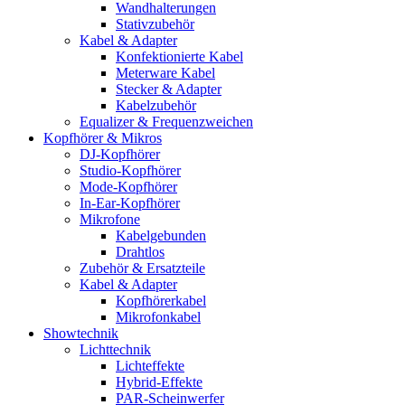
Wandhalterungen
Stativzubehör
Kabel & Adapter
Konfektionierte Kabel
Meterware Kabel
Stecker & Adapter
Kabelzubehör
Equalizer & Frequenzweichen
Kopfhörer & Mikros
DJ-Kopfhörer
Studio-Kopfhörer
Mode-Kopfhörer
In-Ear-Kopfhörer
Mikrofone
Kabelgebunden
Drahtlos
Zubehör & Ersatzteile
Kabel & Adapter
Kopfhörerkabel
Mikrofonkabel
Showtechnik
Lichttechnik
Lichteffekte
Hybrid-Effekte
PAR-Scheinwerfer