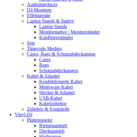
Audiointerfaces
DJ-Monitore
Effektgeräte
Laptop Stands & Stative
Laptop Stands
Monitorstative / Monitorständer
Kopfhörerständer
Sets
Timecode Medien
Cases, Bags & Schutzabdeckungen
Cases
Bags
Schutzabdeckungen
Kabel & Adapter
Konfektionierte Kabel
Meterware Kabel
Stecker & Adapter
USB-Kabel
Kabelzubehör
Zubehör & Ersatzteile
Vinyl-DJ
Plattenspieler
Riemenantrieb
Direktantrieb
Hightorque