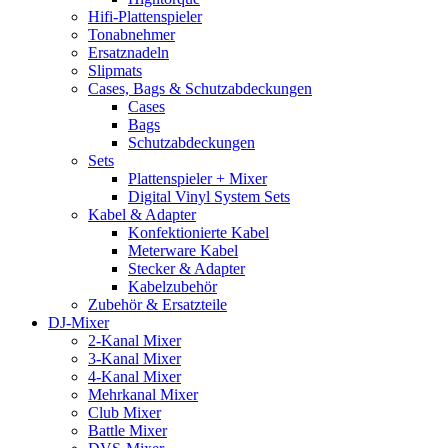
Hifi-Plattenspieler
Tonabnehmer
Ersatznadeln
Slipmats
Cases, Bags & Schutzabdeckungen
Cases
Bags
Schutzabdeckungen
Sets
Plattenspieler + Mixer
Digital Vinyl System Sets
Kabel & Adapter
Konfektionierte Kabel
Meterware Kabel
Stecker & Adapter
Kabelzubehör
Zubehör & Ersatzteile
DJ-Mixer
2-Kanal Mixer
3-Kanal Mixer
4-Kanal Mixer
Mehrkanal Mixer
Club Mixer
Battle Mixer