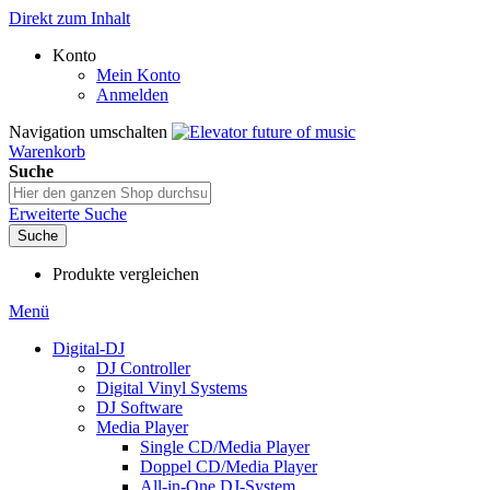
Direkt zum Inhalt
Konto
Mein Konto
Anmelden
Navigation umschalten
Warenkorb
Suche
Erweiterte Suche
Suche
Produkte vergleichen
Menü
Digital-DJ
DJ Controller
Digital Vinyl Systems
DJ Software
Media Player
Single CD/Media Player
Doppel CD/Media Player
All-in-One DJ-System