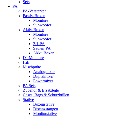
Sets
PA
PA-Verstärker
Passiv-Boxen
Monitore
Subwoofer
Aktiv-Boxen
Monitore
Subwoofer
2.1-PA
Säulen-PA
Akku Boxen
DJ-Monitore
Hifi
Mischpulte
Analogmixer
Digitalmixer
Powermixer
PA Sets
Zubehör & Ersatzteile
Cases, Bags & Schutzhüllen
Stative
Boxenstative
Distanzstangen
Monitorstative