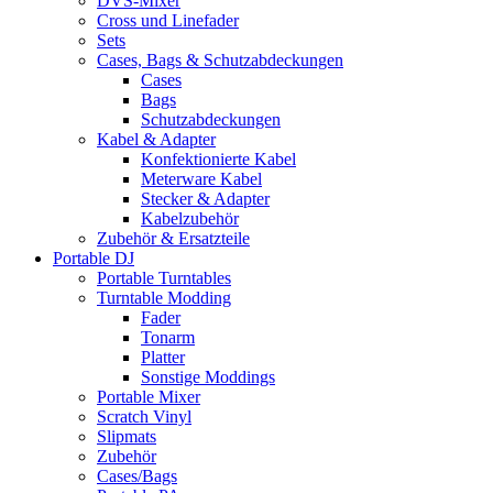
DVS-Mixer
Cross und Linefader
Sets
Cases, Bags & Schutzabdeckungen
Cases
Bags
Schutzabdeckungen
Kabel & Adapter
Konfektionierte Kabel
Meterware Kabel
Stecker & Adapter
Kabelzubehör
Zubehör & Ersatzteile
Portable DJ
Portable Turntables
Turntable Modding
Fader
Tonarm
Platter
Sonstige Moddings
Portable Mixer
Scratch Vinyl
Slipmats
Zubehör
Cases/Bags