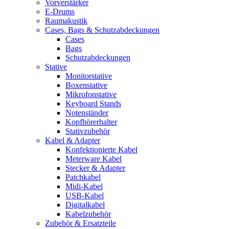
Vorverstärker
E-Drums
Raumakustik
Cases, Bags & Schutzabdeckungen
Cases
Bags
Schutzabdeckungen
Stative
Monitorstative
Boxenstative
Mikrofonstative
Keyboard Stands
Notenständer
Kopfhörerhalter
Stativzubehör
Kabel & Adapter
Konfektionierte Kabel
Meterware Kabel
Stecker & Adapter
Patchkabel
Midi-Kabel
USB-Kabel
Digitalkabel
Kabelzubehör
Zubehör & Ersatzteile