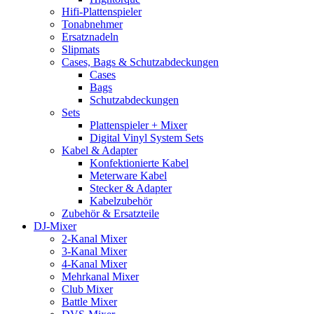
Hifi-Plattenspieler
Tonabnehmer
Ersatznadeln
Slipmats
Cases, Bags & Schutzabdeckungen
Cases
Bags
Schutzabdeckungen
Sets
Plattenspieler + Mixer
Digital Vinyl System Sets
Kabel & Adapter
Konfektionierte Kabel
Meterware Kabel
Stecker & Adapter
Kabelzubehör
Zubehör & Ersatzteile
DJ-Mixer
2-Kanal Mixer
3-Kanal Mixer
4-Kanal Mixer
Mehrkanal Mixer
Club Mixer
Battle Mixer