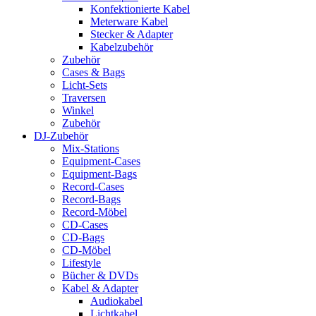
Konfektionierte Kabel
Meterware Kabel
Stecker & Adapter
Kabelzubehör
Zubehör
Cases & Bags
Licht-Sets
Traversen
Winkel
Zubehör
DJ-Zubehör
Mix-Stations
Equipment-Cases
Equipment-Bags
Record-Cases
Record-Bags
Record-Möbel
CD-Cases
CD-Bags
CD-Möbel
Lifestyle
Bücher & DVDs
Kabel & Adapter
Audiokabel
Lichtkabel