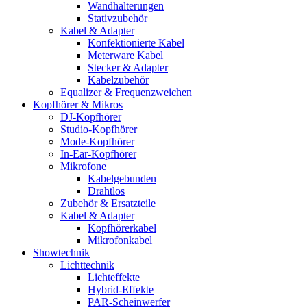
Wandhalterungen
Stativzubehör
Kabel & Adapter
Konfektionierte Kabel
Meterware Kabel
Stecker & Adapter
Kabelzubehör
Equalizer & Frequenzweichen
Kopfhörer & Mikros
DJ-Kopfhörer
Studio-Kopfhörer
Mode-Kopfhörer
In-Ear-Kopfhörer
Mikrofone
Kabelgebunden
Drahtlos
Zubehör & Ersatzteile
Kabel & Adapter
Kopfhörerkabel
Mikrofonkabel
Showtechnik
Lichttechnik
Lichteffekte
Hybrid-Effekte
PAR-Scheinwerfer