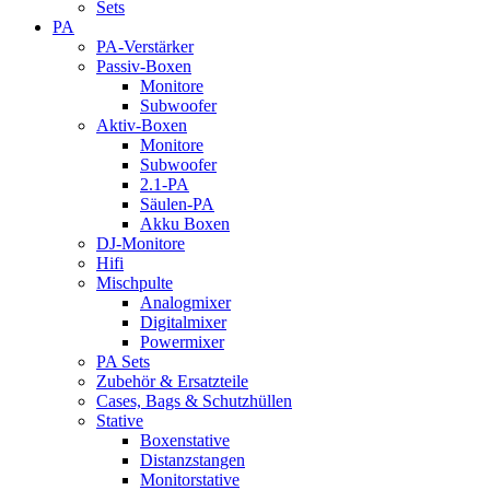
Sets
PA
PA-Verstärker
Passiv-Boxen
Monitore
Subwoofer
Aktiv-Boxen
Monitore
Subwoofer
2.1-PA
Säulen-PA
Akku Boxen
DJ-Monitore
Hifi
Mischpulte
Analogmixer
Digitalmixer
Powermixer
PA Sets
Zubehör & Ersatzteile
Cases, Bags & Schutzhüllen
Stative
Boxenstative
Distanzstangen
Monitorstative