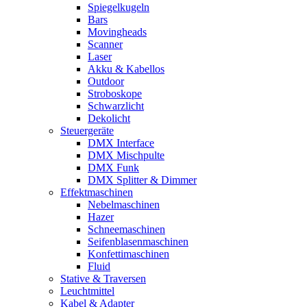
Spiegelkugeln
Bars
Movingheads
Scanner
Laser
Akku & Kabellos
Outdoor
Stroboskope
Schwarzlicht
Dekolicht
Steuergeräte
DMX Interface
DMX Mischpulte
DMX Funk
DMX Splitter & Dimmer
Effektmaschinen
Nebelmaschinen
Hazer
Schneemaschinen
Seifenblasenmaschinen
Konfettimaschinen
Fluid
Stative & Traversen
Leuchtmittel
Kabel & Adapter