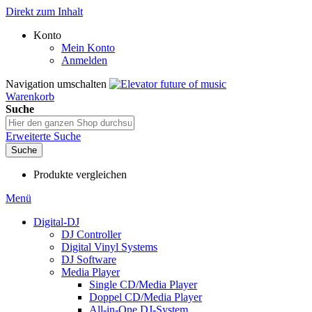
Direkt zum Inhalt
Konto
Mein Konto
Anmelden
Navigation umschalten
Warenkorb
Suche
Erweiterte Suche
Suche
Produkte vergleichen
Menü
Digital-DJ
DJ Controller
Digital Vinyl Systems
DJ Software
Media Player
Single CD/Media Player
Doppel CD/Media Player
All-in-One DJ-System