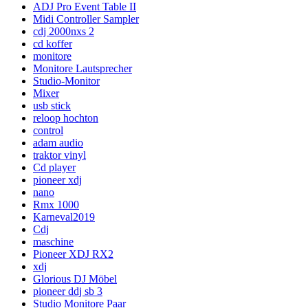
ADJ Pro Event Table II
Midi Controller Sampler
cdj 2000nxs 2
cd koffer
monitore
Monitore Lautsprecher
Studio-Monitor
Mixer
usb stick
reloop hochton
control
adam audio
traktor vinyl
Cd player
pioneer xdj
nano
Rmx 1000
Karneval2019
Cdj
maschine
Pioneer XDJ RX2
xdj
Glorious DJ Möbel
pioneer ddj sb 3
Studio Monitore Paar