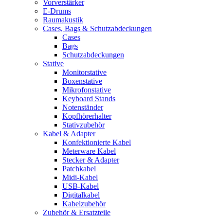
Vorverstärker
E-Drums
Raumakustik
Cases, Bags & Schutzabdeckungen
Cases
Bags
Schutzabdeckungen
Stative
Monitorstative
Boxenstative
Mikrofonstative
Keyboard Stands
Notenständer
Kopfhörerhalter
Stativzubehör
Kabel & Adapter
Konfektionierte Kabel
Meterware Kabel
Stecker & Adapter
Patchkabel
Midi-Kabel
USB-Kabel
Digitalkabel
Kabelzubehör
Zubehör & Ersatzteile