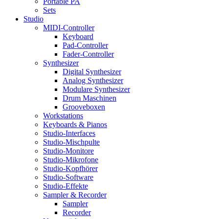
Portable PA
Sets
Studio
MIDI-Controller
Keyboard
Pad-Controller
Fader-Controller
Synthesizer
Digital Synthesizer
Analog Synthesizer
Modulare Synthesizer
Drum Maschinen
Grooveboxen
Workstations
Keyboards & Pianos
Studio-Interfaces
Studio-Mischpulte
Studio-Monitore
Studio-Mikrofone
Studio-Kopfhörer
Studio-Software
Studio-Effekte
Sampler & Recorder
Sampler
Recorder