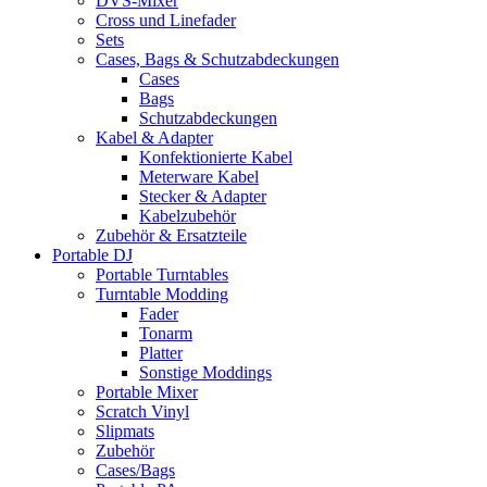
DVS-Mixer
Cross und Linefader
Sets
Cases, Bags & Schutzabdeckungen
Cases
Bags
Schutzabdeckungen
Kabel & Adapter
Konfektionierte Kabel
Meterware Kabel
Stecker & Adapter
Kabelzubehör
Zubehör & Ersatzteile
Portable DJ
Portable Turntables
Turntable Modding
Fader
Tonarm
Platter
Sonstige Moddings
Portable Mixer
Scratch Vinyl
Slipmats
Zubehör
Cases/Bags