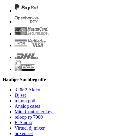
Häufige Suchbegriffe
3 für 2 Aktion
Dj set
reloop poti
Analog cases
Midi Controller key
reloop rp 7000
Fl Studio
Virtuel dj mixer
boxen set