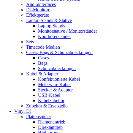
Audiointerfaces
DJ-Monitore
Effektgeräte
Laptop Stands & Stative
Laptop Stands
Monitorstative / Monitorständer
Kopfhörerständer
Sets
Timecode Medien
Cases, Bags & Schutzabdeckungen
Cases
Bags
Schutzabdeckungen
Kabel & Adapter
Konfektionierte Kabel
Meterware Kabel
Stecker & Adapter
USB-Kabel
Kabelzubehör
Zubehör & Ersatzteile
Vinyl-DJ
Plattenspieler
Riemenantrieb
Direktantrieb
Hightorque