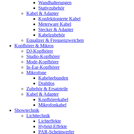
Wandhalterungen
Stativzubehör
Kabel & Adapter
Konfektionierte Kabel
Meterware Kabel
Stecker & Adapter
Kabelzubehör
Equalizer & Frequenzweichen
Kopfhörer & Mikros
DJ-Kopfhörer
Studio-Kopfhörer
Mode-Kopfhörer
In-Ear-Kopfhörer
Mikrofone
Kabelgebunden
Drahtlos
Zubehör & Ersatzteile
Kabel & Adapter
Kopfhörerkabel
Mikrofonkabel
Showtechnik
Lichttechnik
Lichteffekte
Hybrid-Effekte
PAR-Scheinwerfer