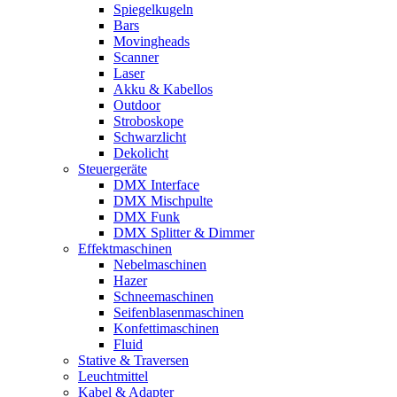
Spiegelkugeln
Bars
Movingheads
Scanner
Laser
Akku & Kabellos
Outdoor
Stroboskope
Schwarzlicht
Dekolicht
Steuergeräte
DMX Interface
DMX Mischpulte
DMX Funk
DMX Splitter & Dimmer
Effektmaschinen
Nebelmaschinen
Hazer
Schneemaschinen
Seifenblasenmaschinen
Konfettimaschinen
Fluid
Stative & Traversen
Leuchtmittel
Kabel & Adapter