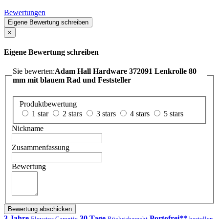
Bewertungen
Eigene Bewertung schreiben
×
Eigene Bewertung schreiben
Sie bewerten:
Adam Hall Hardware 372091 Lenkrolle 80
mm mit blauem Rad und Feststeller
Produktbewertung
1 star
2 stars
3 stars
4 stars
5 stars
Nickname
Zusammenfassung
Bewertung
Bewertung abschicken
3 Jahre
30 Tage
Portofrei**
Elevator-Garantie
Rückgaberecht
bestellen