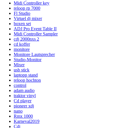
Midi Controller key
reloop rp 7000
Fl Studio
Virtuel dj mixer
boxen set
ADJ Pro Event Table II
Midi Controller Sampler
cdj 2000nxs 2
cd koffer
monitore
Monitore Lautsprecher
Studio-Monitor
Mixer
usb stick
laptopp stand
reloop hochton
control
adam audio
traktor vinyl
Cd player
pioneer xdj
nano
Rmx 1000
Karneval2019
Cdj