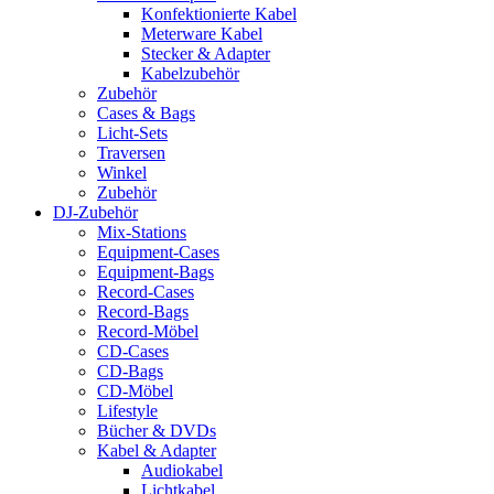
Konfektionierte Kabel
Meterware Kabel
Stecker & Adapter
Kabelzubehör
Zubehör
Cases & Bags
Licht-Sets
Traversen
Winkel
Zubehör
DJ-Zubehör
Mix-Stations
Equipment-Cases
Equipment-Bags
Record-Cases
Record-Bags
Record-Möbel
CD-Cases
CD-Bags
CD-Möbel
Lifestyle
Bücher & DVDs
Kabel & Adapter
Audiokabel
Lichtkabel