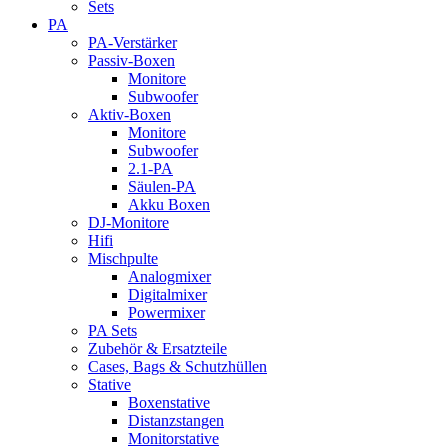
Sets
PA
PA-Verstärker
Passiv-Boxen
Monitore
Subwoofer
Aktiv-Boxen
Monitore
Subwoofer
2.1-PA
Säulen-PA
Akku Boxen
DJ-Monitore
Hifi
Mischpulte
Analogmixer
Digitalmixer
Powermixer
PA Sets
Zubehör & Ersatzteile
Cases, Bags & Schutzhüllen
Stative
Boxenstative
Distanzstangen
Monitorstative