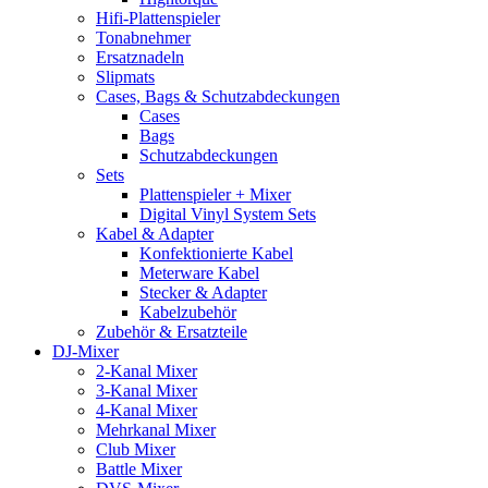
Hifi-Plattenspieler
Tonabnehmer
Ersatznadeln
Slipmats
Cases, Bags & Schutzabdeckungen
Cases
Bags
Schutzabdeckungen
Sets
Plattenspieler + Mixer
Digital Vinyl System Sets
Kabel & Adapter
Konfektionierte Kabel
Meterware Kabel
Stecker & Adapter
Kabelzubehör
Zubehör & Ersatzteile
DJ-Mixer
2-Kanal Mixer
3-Kanal Mixer
4-Kanal Mixer
Mehrkanal Mixer
Club Mixer
Battle Mixer