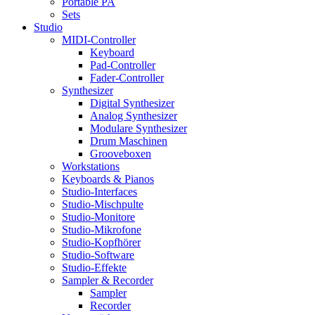
Portable PA
Sets
Studio
MIDI-Controller
Keyboard
Pad-Controller
Fader-Controller
Synthesizer
Digital Synthesizer
Analog Synthesizer
Modulare Synthesizer
Drum Maschinen
Grooveboxen
Workstations
Keyboards & Pianos
Studio-Interfaces
Studio-Mischpulte
Studio-Monitore
Studio-Mikrofone
Studio-Kopfhörer
Studio-Software
Studio-Effekte
Sampler & Recorder
Sampler
Recorder