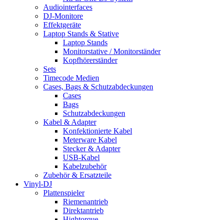
Audiointerfaces
DJ-Monitore
Effektgeräte
Laptop Stands & Stative
Laptop Stands
Monitorstative / Monitorständer
Kopfhörerständer
Sets
Timecode Medien
Cases, Bags & Schutzabdeckungen
Cases
Bags
Schutzabdeckungen
Kabel & Adapter
Konfektionierte Kabel
Meterware Kabel
Stecker & Adapter
USB-Kabel
Kabelzubehör
Zubehör & Ersatzteile
Vinyl-DJ
Plattenspieler
Riemenantrieb
Direktantrieb
Hightorque