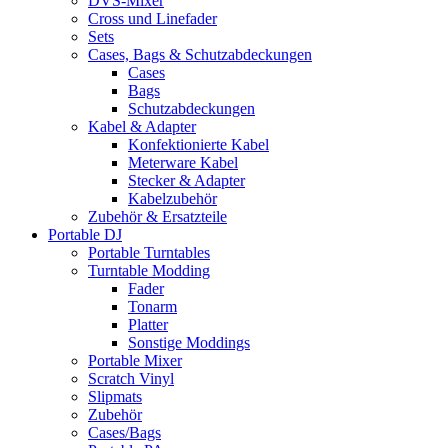
DVS-Mixer
Cross und Linefader
Sets
Cases, Bags & Schutzabdeckungen
Cases
Bags
Schutzabdeckungen
Kabel & Adapter
Konfektionierte Kabel
Meterware Kabel
Stecker & Adapter
Kabelzubehör
Zubehör & Ersatzteile
Portable DJ
Portable Turntables
Turntable Modding
Fader
Tonarm
Platter
Sonstige Moddings
Portable Mixer
Scratch Vinyl
Slipmats
Zubehör
Cases/Bags