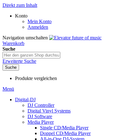
Direkt zum Inhalt
Konto
Mein Konto
Anmelden
Navigation umschalten
Warenkorb
Suche
Erweiterte Suche
Suche
Produkte vergleichen
Menü
Digital-DJ
DJ Controller
Digital Vinyl Systems
DJ Software
Media Player
Single CD/Media Player
Doppel CD/Media Player
All-in-One DJ-System