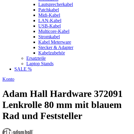
Lautsprecherkabel
Patchkabel
Midi-Kabel
LAN-Kabel
USB-Kabel
Multicore-Kabel
Stromkabel
Kabel Meterware
Stecker & Adapter
Kabelzubehör
Ersatzteile
Laptop Stands
SALE %
Konto
Adam Hall Hardware 372091
Lenkrolle 80 mm mit blauem
Rad und Feststeller