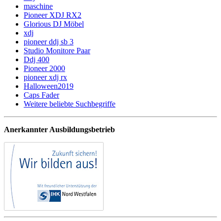
maschine
Pioneer XDJ RX2
Glorious DJ Möbel
xdj
pioneer ddj sb 3
Studio Monitore Paar
Ddj 400
Pioneer 2000
pioneer xdj rx
Halloween2019
Caps Fader
Weitere beliebte Suchbegriffe
Anerkannter Ausbildungsbetrieb