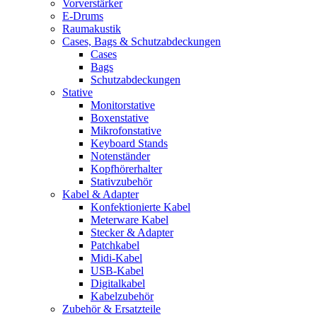
Vorverstärker
E-Drums
Raumakustik
Cases, Bags & Schutzabdeckungen
Cases
Bags
Schutzabdeckungen
Stative
Monitorstative
Boxenstative
Mikrofonstative
Keyboard Stands
Notenständer
Kopfhörerhalter
Stativzubehör
Kabel & Adapter
Konfektionierte Kabel
Meterware Kabel
Stecker & Adapter
Patchkabel
Midi-Kabel
USB-Kabel
Digitalkabel
Kabelzubehör
Zubehör & Ersatzteile