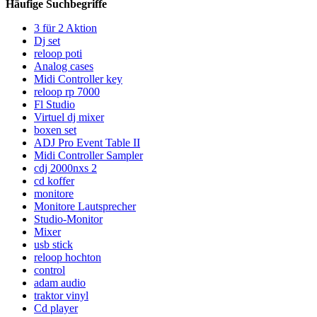
Häufige Suchbegriffe
3 für 2 Aktion
Dj set
reloop poti
Analog cases
Midi Controller key
reloop rp 7000
Fl Studio
Virtuel dj mixer
boxen set
ADJ Pro Event Table II
Midi Controller Sampler
cdj 2000nxs 2
cd koffer
monitore
Monitore Lautsprecher
Studio-Monitor
Mixer
usb stick
reloop hochton
control
adam audio
traktor vinyl
Cd player