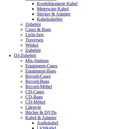
Konfektionierte Kabel
Meterware Kabel
Stecker & Adapter
Kabelzubehör
Zubehör
Cases & Bags
Licht-Sets
Traversen
Winkel
Zubehör
DJ-Zubehör
Mix-Stations
Equipment-Cases
Equipment-Bags
Record-Cases
Record-Bags
Record-Möbel
CD-Cases
CD-Bags
CD-Möbel
Lifestyle
Bücher & DVDs
Kabel & Adapter
Audiokabel
Lichtkabel