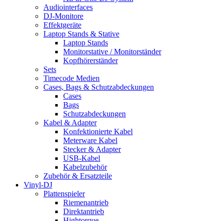
Audiointerfaces
DJ-Monitore
Effektgeräte
Laptop Stands & Stative
Laptop Stands
Monitorstative / Monitorständer
Kopfhörerständer
Sets
Timecode Medien
Cases, Bags & Schutzabdeckungen
Cases
Bags
Schutzabdeckungen
Kabel & Adapter
Konfektionierte Kabel
Meterware Kabel
Stecker & Adapter
USB-Kabel
Kabelzubehör
Zubehör & Ersatzteile
Vinyl-DJ
Plattenspieler
Riemenantrieb
Direktantrieb
Hightorque