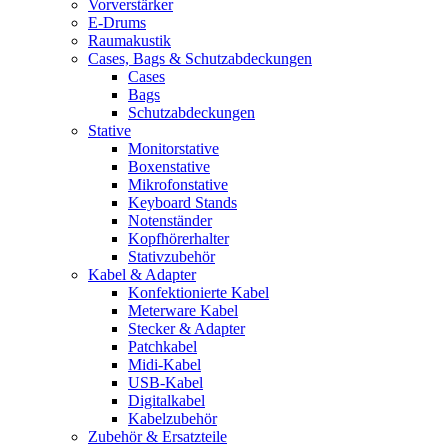
Vorverstärker
E-Drums
Raumakustik
Cases, Bags & Schutzabdeckungen
Cases
Bags
Schutzabdeckungen
Stative
Monitorstative
Boxenstative
Mikrofonstative
Keyboard Stands
Notenständer
Kopfhörerhalter
Stativzubehör
Kabel & Adapter
Konfektionierte Kabel
Meterware Kabel
Stecker & Adapter
Patchkabel
Midi-Kabel
USB-Kabel
Digitalkabel
Kabelzubehör
Zubehör & Ersatzteile