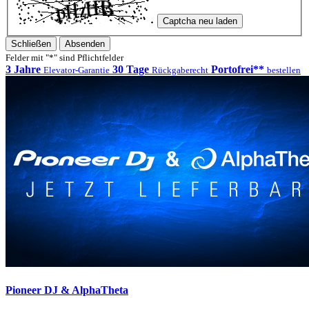
Captcha neu laden
Schließen
Absenden
Felder mit "*" sind Pflichtfelder
3 Jahre
30 Tage
Portofrei**
Elevator-Garantie
Rückgaberecht
bestellen
Pioneer DJ & AlphaTheta