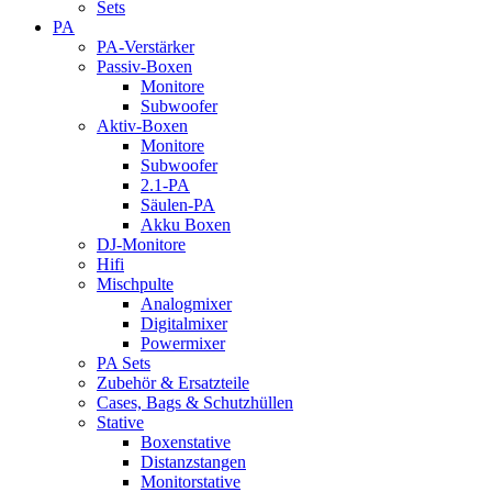
Sets
PA
PA-Verstärker
Passiv-Boxen
Monitore
Subwoofer
Aktiv-Boxen
Monitore
Subwoofer
2.1-PA
Säulen-PA
Akku Boxen
DJ-Monitore
Hifi
Mischpulte
Analogmixer
Digitalmixer
Powermixer
PA Sets
Zubehör & Ersatzteile
Cases, Bags & Schutzhüllen
Stative
Boxenstative
Distanzstangen
Monitorstative