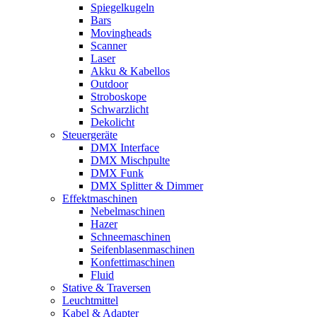
Spiegelkugeln
Bars
Movingheads
Scanner
Laser
Akku & Kabellos
Outdoor
Stroboskope
Schwarzlicht
Dekolicht
Steuergeräte
DMX Interface
DMX Mischpulte
DMX Funk
DMX Splitter & Dimmer
Effektmaschinen
Nebelmaschinen
Hazer
Schneemaschinen
Seifenblasenmaschinen
Konfettimaschinen
Fluid
Stative & Traversen
Leuchtmittel
Kabel & Adapter