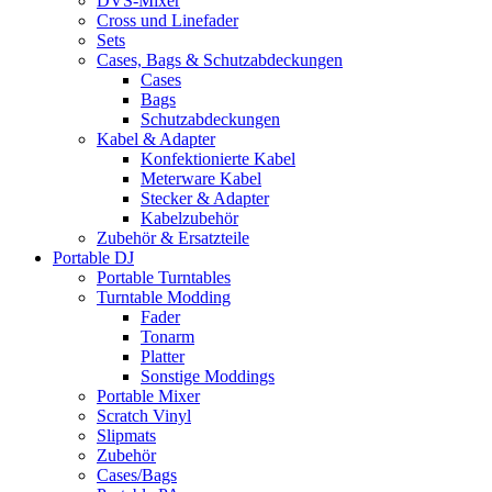
DVS-Mixer
Cross und Linefader
Sets
Cases, Bags & Schutzabdeckungen
Cases
Bags
Schutzabdeckungen
Kabel & Adapter
Konfektionierte Kabel
Meterware Kabel
Stecker & Adapter
Kabelzubehör
Zubehör & Ersatzteile
Portable DJ
Portable Turntables
Turntable Modding
Fader
Tonarm
Platter
Sonstige Moddings
Portable Mixer
Scratch Vinyl
Slipmats
Zubehör
Cases/Bags