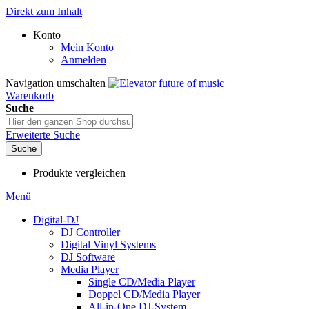
Direkt zum Inhalt
Konto
Mein Konto
Anmelden
Navigation umschalten
Warenkorb
Suche
Erweiterte Suche
Suche
Produkte vergleichen
Menü
Digital-DJ
DJ Controller
Digital Vinyl Systems
DJ Software
Media Player
Single CD/Media Player
Doppel CD/Media Player
All-in-One DJ-System