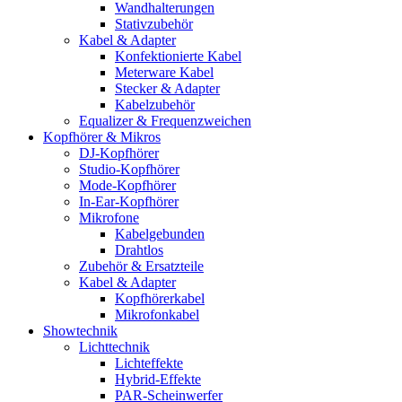
Wandhalterungen
Stativzubehör
Kabel & Adapter
Konfektionierte Kabel
Meterware Kabel
Stecker & Adapter
Kabelzubehör
Equalizer & Frequenzweichen
Kopfhörer & Mikros
DJ-Kopfhörer
Studio-Kopfhörer
Mode-Kopfhörer
In-Ear-Kopfhörer
Mikrofone
Kabelgebunden
Drahtlos
Zubehör & Ersatzteile
Kabel & Adapter
Kopfhörerkabel
Mikrofonkabel
Showtechnik
Lichttechnik
Lichteffekte
Hybrid-Effekte
PAR-Scheinwerfer