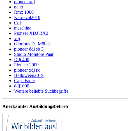
pioneer xdj
nano
Rmx 1000
Karneval2019
Cdj
maschine
Pioneer XDJ RX2
xdj
Glorious DJ Möbel
pioneer ddj sb 3
Studio Monitore Paar
Ddj 400
Pioneer 2000
pioneer xdj rx
Halloween2019
Caps Fader
ddj1000
Weitere beliebte Suchbegriffe
Anerkannter Ausbildungsbetrieb