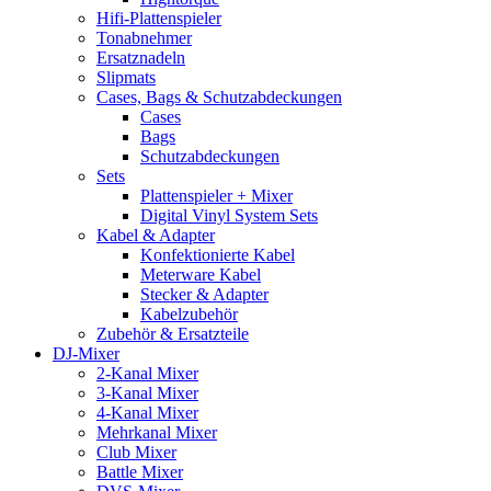
Hifi-Plattenspieler
Tonabnehmer
Ersatznadeln
Slipmats
Cases, Bags & Schutzabdeckungen
Cases
Bags
Schutzabdeckungen
Sets
Plattenspieler + Mixer
Digital Vinyl System Sets
Kabel & Adapter
Konfektionierte Kabel
Meterware Kabel
Stecker & Adapter
Kabelzubehör
Zubehör & Ersatzteile
DJ-Mixer
2-Kanal Mixer
3-Kanal Mixer
4-Kanal Mixer
Mehrkanal Mixer
Club Mixer
Battle Mixer