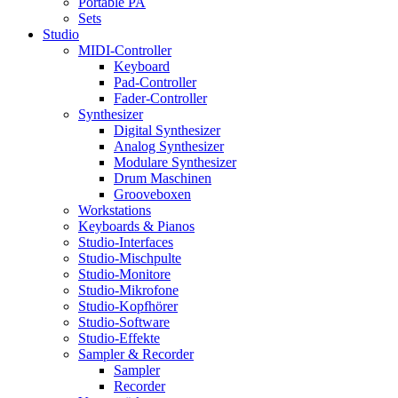
Portable PA
Sets
Studio
MIDI-Controller
Keyboard
Pad-Controller
Fader-Controller
Synthesizer
Digital Synthesizer
Analog Synthesizer
Modulare Synthesizer
Drum Maschinen
Grooveboxen
Workstations
Keyboards & Pianos
Studio-Interfaces
Studio-Mischpulte
Studio-Monitore
Studio-Mikrofone
Studio-Kopfhörer
Studio-Software
Studio-Effekte
Sampler & Recorder
Sampler
Recorder