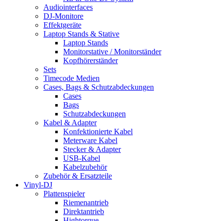
Audiointerfaces
DJ-Monitore
Effektgeräte
Laptop Stands & Stative
Laptop Stands
Monitorstative / Monitorständer
Kopfhörerständer
Sets
Timecode Medien
Cases, Bags & Schutzabdeckungen
Cases
Bags
Schutzabdeckungen
Kabel & Adapter
Konfektionierte Kabel
Meterware Kabel
Stecker & Adapter
USB-Kabel
Kabelzubehör
Zubehör & Ersatzteile
Vinyl-DJ
Plattenspieler
Riemenantrieb
Direktantrieb
Hightorque