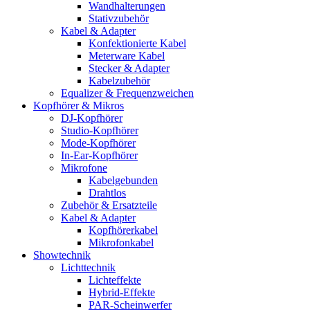
Wandhalterungen
Stativzubehör
Kabel & Adapter
Konfektionierte Kabel
Meterware Kabel
Stecker & Adapter
Kabelzubehör
Equalizer & Frequenzweichen
Kopfhörer & Mikros
DJ-Kopfhörer
Studio-Kopfhörer
Mode-Kopfhörer
In-Ear-Kopfhörer
Mikrofone
Kabelgebunden
Drahtlos
Zubehör & Ersatzteile
Kabel & Adapter
Kopfhörerkabel
Mikrofonkabel
Showtechnik
Lichttechnik
Lichteffekte
Hybrid-Effekte
PAR-Scheinwerfer