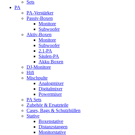
Sets
PA
PA-Verstärker
Passiv-Boxen
Monitore
Subwoofer
Aktiv-Boxen
Monitore
Subwoofer
2.1-PA
Säulen-PA
Akku Boxen
DJ-Monitore
Hifi
Mischpulte
Analogmixer
Digitalmixer
Powermixer
PA Sets
Zubehör & Ersatzteile
Cases, Bags & Schutzhüllen
Stative
Boxenstative
Distanzstangen
Monitorstative