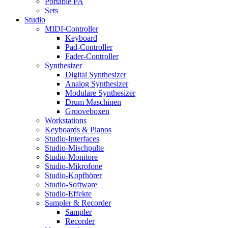
Portable PA
Sets
Studio
MIDI-Controller
Keyboard
Pad-Controller
Fader-Controller
Synthesizer
Digital Synthesizer
Analog Synthesizer
Modulare Synthesizer
Drum Maschinen
Grooveboxen
Workstations
Keyboards & Pianos
Studio-Interfaces
Studio-Mischpulte
Studio-Monitore
Studio-Mikrofone
Studio-Kopfhörer
Studio-Software
Studio-Effekte
Sampler & Recorder
Sampler
Recorder