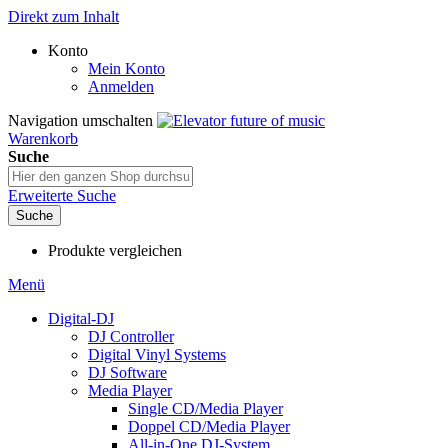
Direkt zum Inhalt
Konto
Mein Konto
Anmelden
Navigation umschalten
Warenkorb
Suche
Erweiterte Suche
Suche
Produkte vergleichen
Menü
Digital-DJ
DJ Controller
Digital Vinyl Systems
DJ Software
Media Player
Single CD/Media Player
Doppel CD/Media Player
All-in-One DJ-System