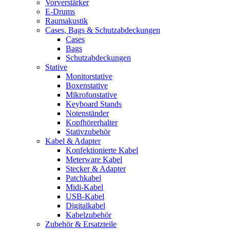
Vorverstärker
E-Drums
Raumakustik
Cases, Bags & Schutzabdeckungen
Cases
Bags
Schutzabdeckungen
Stative
Monitorstative
Boxenstative
Mikrofonstative
Keyboard Stands
Notenständer
Kopfhörerhalter
Stativzubehör
Kabel & Adapter
Konfektionierte Kabel
Meterware Kabel
Stecker & Adapter
Patchkabel
Midi-Kabel
USB-Kabel
Digitalkabel
Kabelzubehör
Zubehör & Ersatzteile