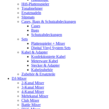
Hifi-Plattenspieler
Tonabnehmer
Ersatznadeln
Slipmats
Cases, Bags & Schutzabdeckungen
Cases
Bags
Schutzabdeckungen
Sets
Plattenspieler + Mixer
Digital Vinyl System Sets
Kabel & Adapter
Konfektionierte Kabel
Meterware Kabel
Stecker & Adapter
Kabelzubehör
Zubehör & Ersatzteile
DJ-Mixer
2-Kanal Mixer
3-Kanal Mixer
4-Kanal Mixer
Mehrkanal Mixer
Club Mixer
Battle Mixer