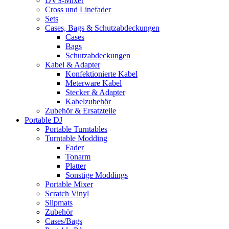
DVS-Mixer
Cross und Linefader
Sets
Cases, Bags & Schutzabdeckungen
Cases
Bags
Schutzabdeckungen
Kabel & Adapter
Konfektionierte Kabel
Meterware Kabel
Stecker & Adapter
Kabelzubehör
Zubehör & Ersatzteile
Portable DJ
Portable Turntables
Turntable Modding
Fader
Tonarm
Platter
Sonstige Moddings
Portable Mixer
Scratch Vinyl
Slipmats
Zubehör
Cases/Bags