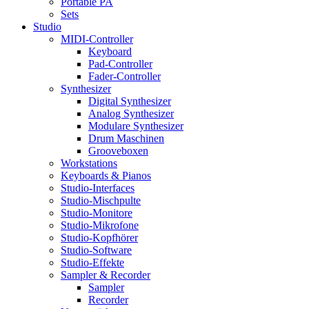
Portable PA
Sets
Studio
MIDI-Controller
Keyboard
Pad-Controller
Fader-Controller
Synthesizer
Digital Synthesizer
Analog Synthesizer
Modulare Synthesizer
Drum Maschinen
Grooveboxen
Workstations
Keyboards & Pianos
Studio-Interfaces
Studio-Mischpulte
Studio-Monitore
Studio-Mikrofone
Studio-Kopfhörer
Studio-Software
Studio-Effekte
Sampler & Recorder
Sampler
Recorder