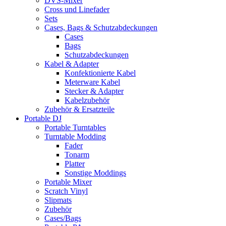
DVS-Mixer
Cross und Linefader
Sets
Cases, Bags & Schutzabdeckungen
Cases
Bags
Schutzabdeckungen
Kabel & Adapter
Konfektionierte Kabel
Meterware Kabel
Stecker & Adapter
Kabelzubehör
Zubehör & Ersatzteile
Portable DJ
Portable Turntables
Turntable Modding
Fader
Tonarm
Platter
Sonstige Moddings
Portable Mixer
Scratch Vinyl
Slipmats
Zubehör
Cases/Bags