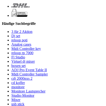
Häufige Suchbegriffe
3 für 2 Aktion
Dj set
reloop poti
Analog cases
Midi Controller key
reloop rp 7000
Fl Studio
Virtuel dj mixer
boxen set
ADJ Pro Event Table II
Midi Controller Sampler
cdj 2000nxs 2
cd koffer
monitore
Monitore Lautsprecher
Studio-Monitor
Mixer
usb stick