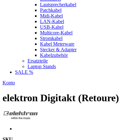
Lautsprecherkabel
Patchkabel
Midi-Kabel
LAN-Kabel
USB-Kabel
Multicore-Kabel
Stromkabel
Kabel Meterware
Stecker & Adapter
Kabelzubehör
Ersatzteile
Laptop Stands
SALE %
Konto
elektron Digitakt (Retoure)
SKU