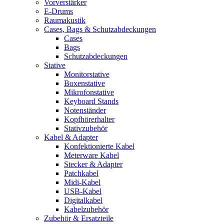
Vorverstärker
E-Drums
Raumakustik
Cases, Bags & Schutzabdeckungen
Cases
Bags
Schutzabdeckungen
Stative
Monitorstative
Boxenstative
Mikrofonstative
Keyboard Stands
Notenständer
Kopfhörerhalter
Stativzubehör
Kabel & Adapter
Konfektionierte Kabel
Meterware Kabel
Stecker & Adapter
Patchkabel
Midi-Kabel
USB-Kabel
Digitalkabel
Kabelzubehör
Zubehör & Ersatzteile