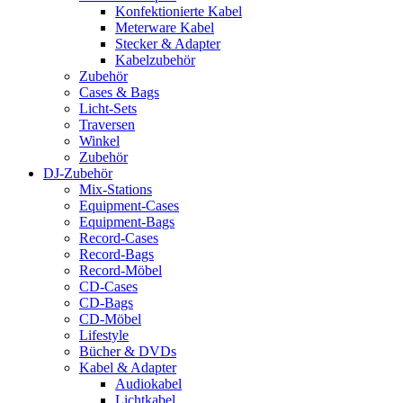
Konfektionierte Kabel
Meterware Kabel
Stecker & Adapter
Kabelzubehör
Zubehör
Cases & Bags
Licht-Sets
Traversen
Winkel
Zubehör
DJ-Zubehör
Mix-Stations
Equipment-Cases
Equipment-Bags
Record-Cases
Record-Bags
Record-Möbel
CD-Cases
CD-Bags
CD-Möbel
Lifestyle
Bücher & DVDs
Kabel & Adapter
Audiokabel
Lichtkabel