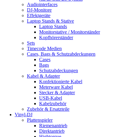
Audiointerfaces
DJ-Monitore
Effektgeräte
Laptop Stands & Stative
Laptop Stands
Monitorstative / Monitorständer
Kopfhörerständer
Sets
Timecode Medien
Cases, Bags & Schutzabdeckungen
Cases
Bags
Schutzabdeckungen
Kabel & Adapter
Konfektionierte Kabel
Meterware Kabel
Stecker & Adapter
USB-Kabel
Kabelzubehör
Zubehör & Ersatzteile
Vinyl-DJ
Plattenspieler
Riemenantrieb
Direktantrieb
Hightorque