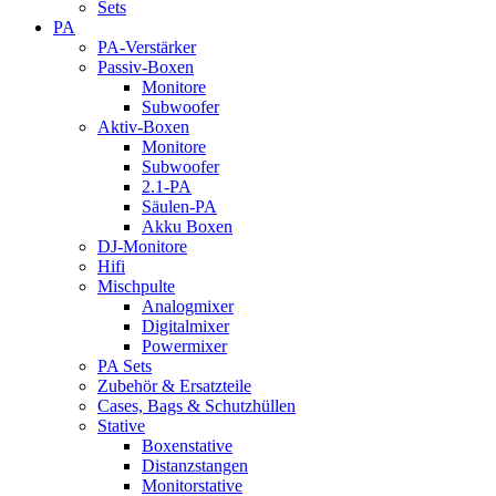
Sets
PA
PA-Verstärker
Passiv-Boxen
Monitore
Subwoofer
Aktiv-Boxen
Monitore
Subwoofer
2.1-PA
Säulen-PA
Akku Boxen
DJ-Monitore
Hifi
Mischpulte
Analogmixer
Digitalmixer
Powermixer
PA Sets
Zubehör & Ersatzteile
Cases, Bags & Schutzhüllen
Stative
Boxenstative
Distanzstangen
Monitorstative