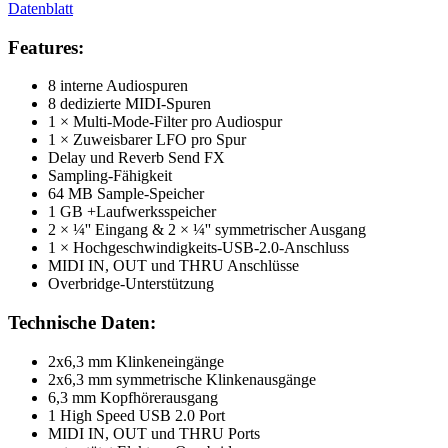
Datenblatt
Features:
8 interne Audiospuren
8 dedizierte MIDI-Spuren
1 × Multi-Mode-Filter pro Audiospur
1 × Zuweisbarer LFO pro Spur
Delay und Reverb Send FX
Sampling-Fähigkeit
64 MB Sample-Speicher
1 GB +Laufwerksspeicher
2 × ¼'' Eingang & 2 × ¼'' symmetrischer Ausgang
1 × Hochgeschwindigkeits-USB-2.0-Anschluss
MIDI IN, OUT und THRU Anschlüsse
Overbridge-Unterstützung
Technische Daten:
2x6,3 mm Klinkeneingänge
2x6,3 mm symmetrische Klinkenausgänge
6,3 mm Kopfhörerausgang
1 High Speed USB 2.0 Port
MIDI IN, OUT und THRU Ports