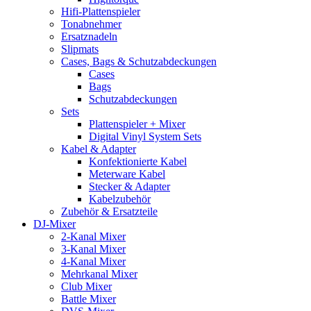
Hifi-Plattenspieler
Tonabnehmer
Ersatznadeln
Slipmats
Cases, Bags & Schutzabdeckungen
Cases
Bags
Schutzabdeckungen
Sets
Plattenspieler + Mixer
Digital Vinyl System Sets
Kabel & Adapter
Konfektionierte Kabel
Meterware Kabel
Stecker & Adapter
Kabelzubehör
Zubehör & Ersatzteile
DJ-Mixer
2-Kanal Mixer
3-Kanal Mixer
4-Kanal Mixer
Mehrkanal Mixer
Club Mixer
Battle Mixer