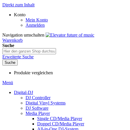
Direkt zum Inhalt
Konto
Mein Konto
Anmelden
Navigation umschalten
Warenkorb
Suche
Erweiterte Suche
Suche
Produkte vergleichen
Menü
Digital-DJ
DJ Controller
Digital Vinyl Systems
DJ Software
Media Player
Single CD/Media Player
Doppel CD/Media Player
All-in-One DJ-System