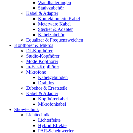
Wandhalterungen
Stativzubehör
Kabel & Adapter
Konfektionierte Kabel
Meterware Kabel
Stecker & Adapter
Kabelzubehör
Equalizer & Frequenzweichen
Kopfhörer & Mikros
DJ-Kopfhörer
Studio-Kopfhörer
Mode-Kopfhörer
In-Ear-Kopfhörer
Mikrofone
Kabelgebunden
Drahtlos
Zubehör & Ersatzteile
Kabel & Adapter
Kopfhörerkabel
Mikrofonkabel
Showtechnik
Lichttechnik
Lichteffekte
Hybrid-Effekte
PAR-Scheinwerfer