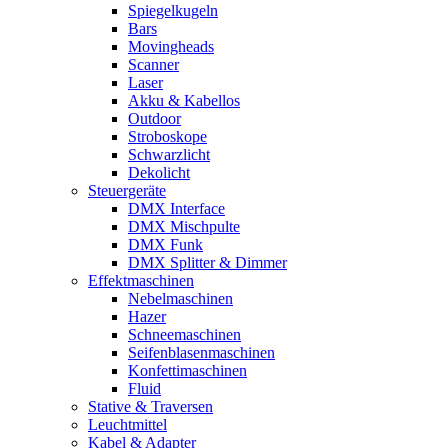
Spiegelkugeln
Bars
Movingheads
Scanner
Laser
Akku & Kabellos
Outdoor
Stroboskope
Schwarzlicht
Dekolicht
Steuergeräte
DMX Interface
DMX Mischpulte
DMX Funk
DMX Splitter & Dimmer
Effektmaschinen
Nebelmaschinen
Hazer
Schneemaschinen
Seifenblasenmaschinen
Konfettimaschinen
Fluid
Stative & Traversen
Leuchtmittel
Kabel & Adapter