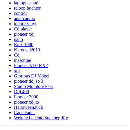
laptopp stand
reloop hochton
control
adam audio
traktor vinyl
Cd player
pioneer xdj
nano
Rmx 1000
Karneval2019
Cdj
maschine
Pioneer XDJ RX2
xdj
Glorious DJ Möbel
pioneer ddj sb 3
Studio Monitore Paar
Ddj 400
Pioneer 2000
pioneer xdj rx
Halloween2019
Caps Fader
Weitere beliebte Suchbegriffe