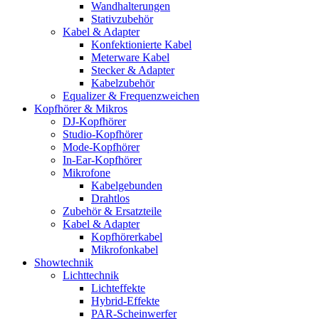
Wandhalterungen
Stativzubehör
Kabel & Adapter
Konfektionierte Kabel
Meterware Kabel
Stecker & Adapter
Kabelzubehör
Equalizer & Frequenzweichen
Kopfhörer & Mikros
DJ-Kopfhörer
Studio-Kopfhörer
Mode-Kopfhörer
In-Ear-Kopfhörer
Mikrofone
Kabelgebunden
Drahtlos
Zubehör & Ersatzteile
Kabel & Adapter
Kopfhörerkabel
Mikrofonkabel
Showtechnik
Lichttechnik
Lichteffekte
Hybrid-Effekte
PAR-Scheinwerfer