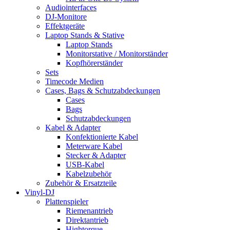
Audiointerfaces
DJ-Monitore
Effektgeräte
Laptop Stands & Stative
Laptop Stands
Monitorstative / Monitorständer
Kopfhörerständer
Sets
Timecode Medien
Cases, Bags & Schutzabdeckungen
Cases
Bags
Schutzabdeckungen
Kabel & Adapter
Konfektionierte Kabel
Meterware Kabel
Stecker & Adapter
USB-Kabel
Kabelzubehör
Zubehör & Ersatzteile
Vinyl-DJ
Plattenspieler
Riemenantrieb
Direktantrieb
Hightorque