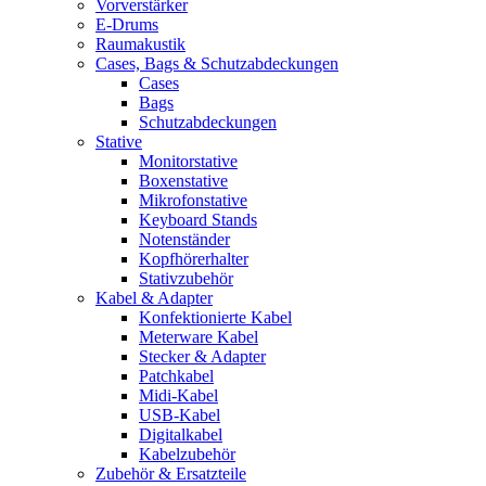
Vorverstärker
E-Drums
Raumakustik
Cases, Bags & Schutzabdeckungen
Cases
Bags
Schutzabdeckungen
Stative
Monitorstative
Boxenstative
Mikrofonstative
Keyboard Stands
Notenständer
Kopfhörerhalter
Stativzubehör
Kabel & Adapter
Konfektionierte Kabel
Meterware Kabel
Stecker & Adapter
Patchkabel
Midi-Kabel
USB-Kabel
Digitalkabel
Kabelzubehör
Zubehör & Ersatzteile