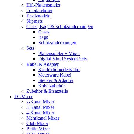
Hifi-Plattenspieler
Tonabnehmer
Ersatznadeln
Slipmats
Cases, Bags & Schutzabdeckungen
Cases
Bags
Schutzabdeckungen
Sets
Plattenspieler + Mixer
Digital Vinyl System Sets
Kabel & Adapter
Konfektionierte Kabel
Meterware Kabel
Stecker & Adapter
Kabelzubehör
Zubehör & Ersatzteile
DJ-Mixer
2-Kanal Mixer
3-Kanal Mixer
4-Kanal Mixer
Mehrkanal Mixer
Club Mixer
Battle Mixer