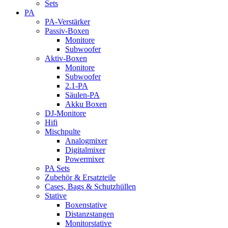
Sets
PA
PA-Verstärker
Passiv-Boxen
Monitore
Subwoofer
Aktiv-Boxen
Monitore
Subwoofer
2.1-PA
Säulen-PA
Akku Boxen
DJ-Monitore
Hifi
Mischpulte
Analogmixer
Digitalmixer
Powermixer
PA Sets
Zubehör & Ersatzteile
Cases, Bags & Schutzhüllen
Stative
Boxenstative
Distanzstangen
Monitorstative