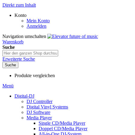
Direkt zum Inhalt
Konto
Mein Konto
Anmelden
Navigation umschalten
Warenkorb
Suche
Erweiterte Suche
Suche
Produkte vergleichen
Menü
Digital-DJ
DJ Controller
Digital Vinyl Systems
DJ Software
Media Player
Single CD/Media Player
Doppel CD/Media Player
All-in-One DJ-System