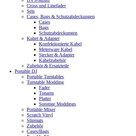
DVS-Mixer
Cross und Linefader
Sets
Cases, Bags & Schutzabdeckungen
Cases
Bags
Schutzabdeckungen
Kabel & Adapter
Konfektionierte Kabel
Meterware Kabel
Stecker & Adapter
Kabelzubehör
Zubehör & Ersatzteile
Portable DJ
Portable Turntables
Turntable Modding
Fader
Tonarm
Platter
Sonstige Moddings
Portable Mixer
Scratch Vinyl
Slipmats
Zubehör
Cases/Bags