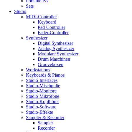
Portable PA
Sets
Studio
MIDI-Controller
Keyboard
Pad-Controller
Fader-Controller
Synthesizer
Digital Synthesizer
Analog Synthesizer
Modulare Synthesizer
Drum Maschinen
Grooveboxen
Workstations
Keyboards & Pianos
Studio-Interfaces
Studio-Mischpulte
Studio-Monitore
Studio-Mikrofone
Studio-Kopfhörer
Studio-Software
Studio-Effekte
Sampler & Recorder
Sampler
Recorder