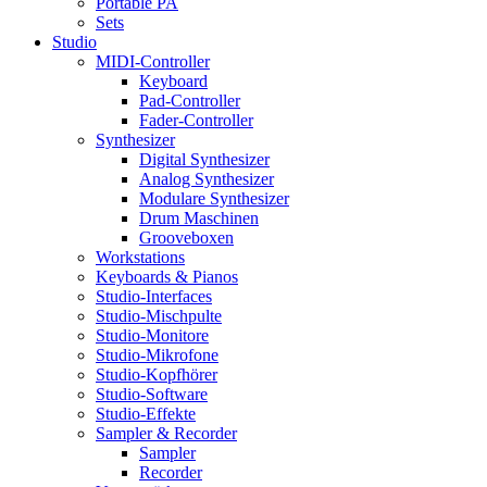
Portable PA
Sets
Studio
MIDI-Controller
Keyboard
Pad-Controller
Fader-Controller
Synthesizer
Digital Synthesizer
Analog Synthesizer
Modulare Synthesizer
Drum Maschinen
Grooveboxen
Workstations
Keyboards & Pianos
Studio-Interfaces
Studio-Mischpulte
Studio-Monitore
Studio-Mikrofone
Studio-Kopfhörer
Studio-Software
Studio-Effekte
Sampler & Recorder
Sampler
Recorder