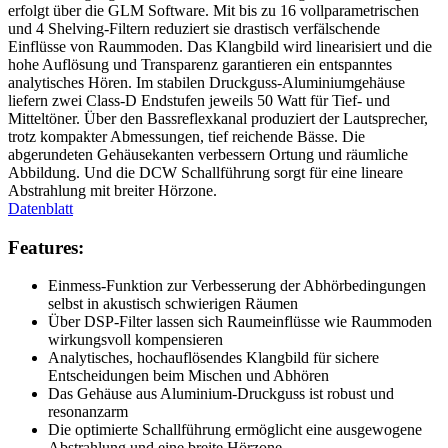
erfolgt über die GLM Software. Mit bis zu 16 vollparametrischen
und 4 Shelving-Filtern reduziert sie drastisch verfälschende
Einflüsse von Raummoden. Das Klangbild wird linearisiert und die
hohe Auflösung und Transparenz garantieren ein entspanntes
analytisches Hören. Im stabilen Druckguss-Aluminiumgehäuse
liefern zwei Class-D Endstufen jeweils 50 Watt für Tief- und
Mitteltöner. Über den Bassreflexkanal produziert der Lautsprecher,
trotz kompakter Abmessungen, tief reichende Bässe. Die
abgerundeten Gehäusekanten verbessern Ortung und räumliche
Abbildung. Und die DCW Schallführung sorgt für eine lineare
Abstrahlung mit breiter Hörzone.
Datenblatt
Features:
Einmess-Funktion zur Verbesserung der Abhörbedingungen
selbst in akustisch schwierigen Räumen
Über DSP-Filter lassen sich Raumeinflüsse wie Raummoden
wirkungsvoll kompensieren
Analytisches, hochauflösendes Klangbild für sichere
Entscheidungen beim Mischen und Abhören
Das Gehäuse aus Aluminium-Druckguss ist robust und
resonanzarm
Die optimierte Schallführung ermöglicht eine ausgewogene
Abstrahlung und eine breite Hörzone