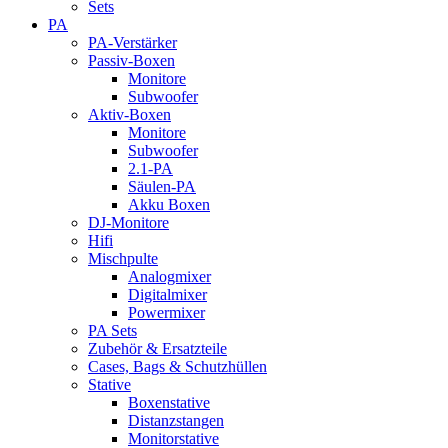
Sets
PA
PA-Verstärker
Passiv-Boxen
Monitore
Subwoofer
Aktiv-Boxen
Monitore
Subwoofer
2.1-PA
Säulen-PA
Akku Boxen
DJ-Monitore
Hifi
Mischpulte
Analogmixer
Digitalmixer
Powermixer
PA Sets
Zubehör & Ersatzteile
Cases, Bags & Schutzhüllen
Stative
Boxenstative
Distanzstangen
Monitorstative