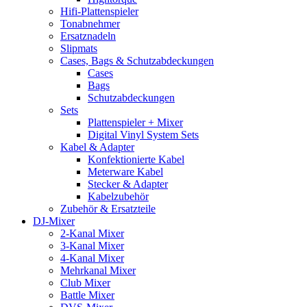
Hifi-Plattenspieler
Tonabnehmer
Ersatznadeln
Slipmats
Cases, Bags & Schutzabdeckungen
Cases
Bags
Schutzabdeckungen
Sets
Plattenspieler + Mixer
Digital Vinyl System Sets
Kabel & Adapter
Konfektionierte Kabel
Meterware Kabel
Stecker & Adapter
Kabelzubehör
Zubehör & Ersatzteile
DJ-Mixer
2-Kanal Mixer
3-Kanal Mixer
4-Kanal Mixer
Mehrkanal Mixer
Club Mixer
Battle Mixer