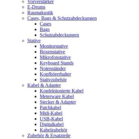
Vorverstärker
E-Drums
Raumakustik
Cases, Bags & Schutzabdeckungen
Cases
Bags
Schutzabdeckungen
Stative
Monitorstative
Boxenstative
Mikrofonstative
Keyboard Stands
Notenständer
Kopfhörerhalter
Stativzubehör
Kabel & Adapter
Konfektionierte Kabel
Meterware Kabel
Stecker & Adapter
Patchkabel
Midi-Kabel
USB-Kabel
Digitalkabel
Kabelzubehör
Zubehör & Ersatzteile