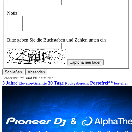
Notiz
Bitte geben Sie die Buchstaben und Zahlen unten ein
Captcha neu laden
Schließen
Absenden
Felder mit "*" sind Pflichtfelder
3 Jahre
30 Tage
Portofrei**
Elevator-Garantie
Rückgaberecht
bestellen