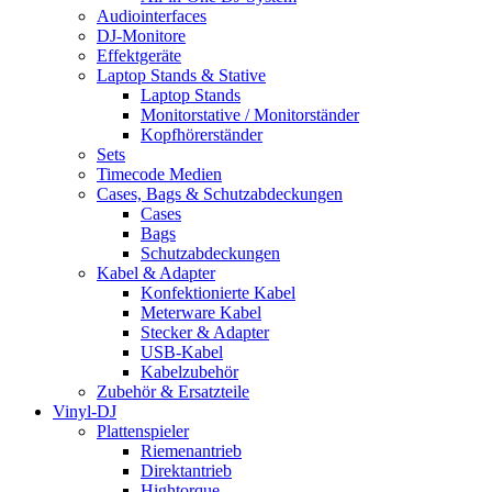
Audiointerfaces
DJ-Monitore
Effektgeräte
Laptop Stands & Stative
Laptop Stands
Monitorstative / Monitorständer
Kopfhörerständer
Sets
Timecode Medien
Cases, Bags & Schutzabdeckungen
Cases
Bags
Schutzabdeckungen
Kabel & Adapter
Konfektionierte Kabel
Meterware Kabel
Stecker & Adapter
USB-Kabel
Kabelzubehör
Zubehör & Ersatzteile
Vinyl-DJ
Plattenspieler
Riemenantrieb
Direktantrieb
Hightorque