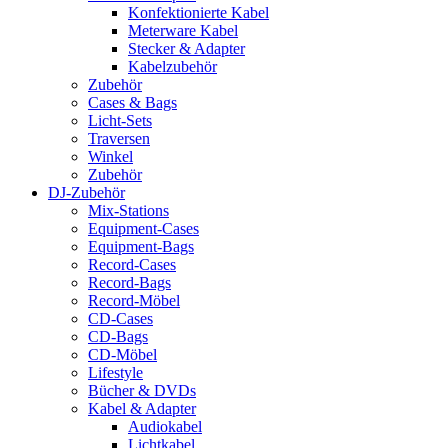
Konfektionierte Kabel
Meterware Kabel
Stecker & Adapter
Kabelzubehör
Zubehör
Cases & Bags
Licht-Sets
Traversen
Winkel
Zubehör
DJ-Zubehör
Mix-Stations
Equipment-Cases
Equipment-Bags
Record-Cases
Record-Bags
Record-Möbel
CD-Cases
CD-Bags
CD-Möbel
Lifestyle
Bücher & DVDs
Kabel & Adapter
Audiokabel
Lichtkabel