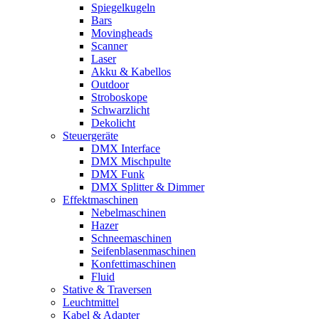
Spiegelkugeln
Bars
Movingheads
Scanner
Laser
Akku & Kabellos
Outdoor
Stroboskope
Schwarzlicht
Dekolicht
Steuergeräte
DMX Interface
DMX Mischpulte
DMX Funk
DMX Splitter & Dimmer
Effektmaschinen
Nebelmaschinen
Hazer
Schneemaschinen
Seifenblasenmaschinen
Konfettimaschinen
Fluid
Stative & Traversen
Leuchtmittel
Kabel & Adapter