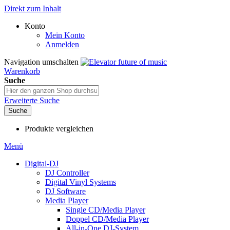
Direkt zum Inhalt
Konto
Mein Konto
Anmelden
Navigation umschalten
Warenkorb
Suche
Erweiterte Suche
Suche
Produkte vergleichen
Menü
Digital-DJ
DJ Controller
Digital Vinyl Systems
DJ Software
Media Player
Single CD/Media Player
Doppel CD/Media Player
All-in-One DJ-System