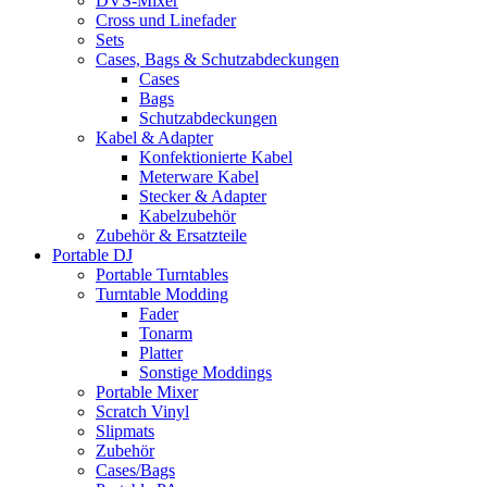
DVS-Mixer
Cross und Linefader
Sets
Cases, Bags & Schutzabdeckungen
Cases
Bags
Schutzabdeckungen
Kabel & Adapter
Konfektionierte Kabel
Meterware Kabel
Stecker & Adapter
Kabelzubehör
Zubehör & Ersatzteile
Portable DJ
Portable Turntables
Turntable Modding
Fader
Tonarm
Platter
Sonstige Moddings
Portable Mixer
Scratch Vinyl
Slipmats
Zubehör
Cases/Bags