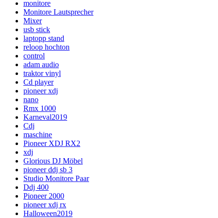
monitore
Monitore Lautsprecher
Mixer
usb stick
laptopp stand
reloop hochton
control
adam audio
traktor vinyl
Cd player
pioneer xdj
nano
Rmx 1000
Karneval2019
Cdj
maschine
Pioneer XDJ RX2
xdj
Glorious DJ Möbel
pioneer ddj sb 3
Studio Monitore Paar
Ddj 400
Pioneer 2000
pioneer xdj rx
Halloween2019