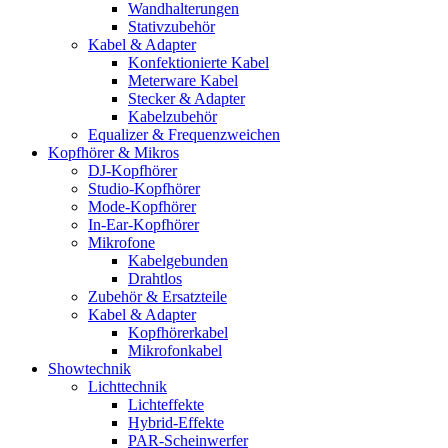
Wandhalterungen
Stativzubehör
Kabel & Adapter
Konfektionierte Kabel
Meterware Kabel
Stecker & Adapter
Kabelzubehör
Equalizer & Frequenzweichen
Kopfhörer & Mikros
DJ-Kopfhörer
Studio-Kopfhörer
Mode-Kopfhörer
In-Ear-Kopfhörer
Mikrofone
Kabelgebunden
Drahtlos
Zubehör & Ersatzteile
Kabel & Adapter
Kopfhörerkabel
Mikrofonkabel
Showtechnik
Lichttechnik
Lichteffekte
Hybrid-Effekte
PAR-Scheinwerfer