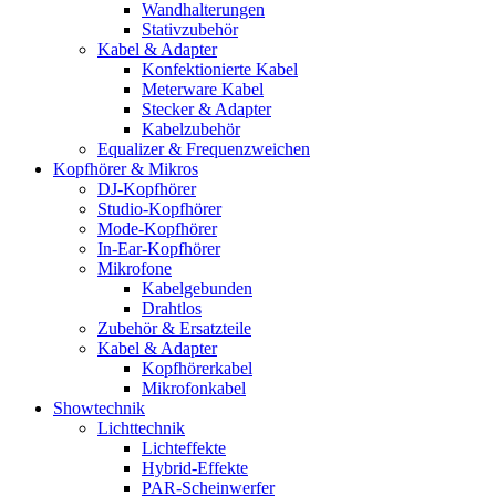
Wandhalterungen
Stativzubehör
Kabel & Adapter
Konfektionierte Kabel
Meterware Kabel
Stecker & Adapter
Kabelzubehör
Equalizer & Frequenzweichen
Kopfhörer & Mikros
DJ-Kopfhörer
Studio-Kopfhörer
Mode-Kopfhörer
In-Ear-Kopfhörer
Mikrofone
Kabelgebunden
Drahtlos
Zubehör & Ersatzteile
Kabel & Adapter
Kopfhörerkabel
Mikrofonkabel
Showtechnik
Lichttechnik
Lichteffekte
Hybrid-Effekte
PAR-Scheinwerfer