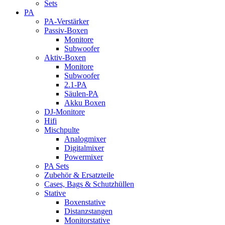
Sets
PA
PA-Verstärker
Passiv-Boxen
Monitore
Subwoofer
Aktiv-Boxen
Monitore
Subwoofer
2.1-PA
Säulen-PA
Akku Boxen
DJ-Monitore
Hifi
Mischpulte
Analogmixer
Digitalmixer
Powermixer
PA Sets
Zubehör & Ersatzteile
Cases, Bags & Schutzhüllen
Stative
Boxenstative
Distanzstangen
Monitorstative