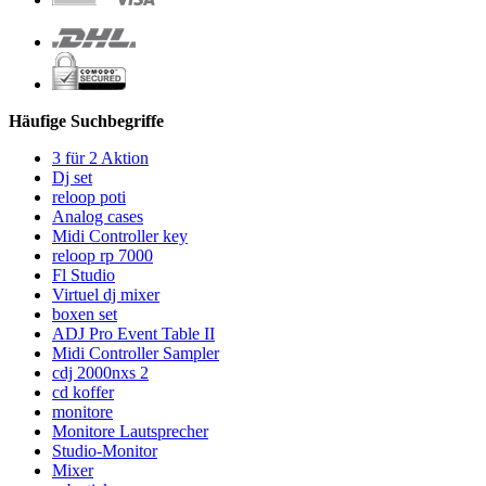
Häufige Suchbegriffe
3 für 2 Aktion
Dj set
reloop poti
Analog cases
Midi Controller key
reloop rp 7000
Fl Studio
Virtuel dj mixer
boxen set
ADJ Pro Event Table II
Midi Controller Sampler
cdj 2000nxs 2
cd koffer
monitore
Monitore Lautsprecher
Studio-Monitor
Mixer