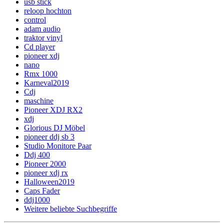
usb stick
reloop hochton
control
adam audio
traktor vinyl
Cd player
pioneer xdj
nano
Rmx 1000
Karneval2019
Cdj
maschine
Pioneer XDJ RX2
xdj
Glorious DJ Möbel
pioneer ddj sb 3
Studio Monitore Paar
Ddj 400
Pioneer 2000
pioneer xdj rx
Halloween2019
Caps Fader
ddj1000
Weitere beliebte Suchbegriffe