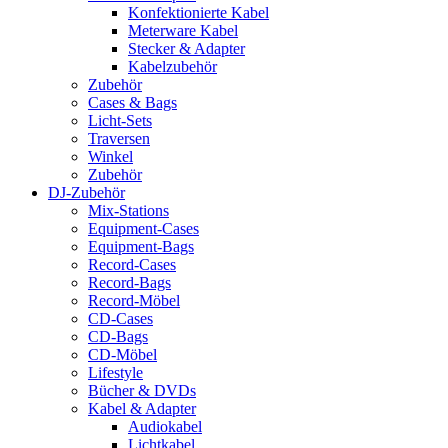
Konfektionierte Kabel
Meterware Kabel
Stecker & Adapter
Kabelzubehör
Zubehör
Cases & Bags
Licht-Sets
Traversen
Winkel
Zubehör
DJ-Zubehör
Mix-Stations
Equipment-Cases
Equipment-Bags
Record-Cases
Record-Bags
Record-Möbel
CD-Cases
CD-Bags
CD-Möbel
Lifestyle
Bücher & DVDs
Kabel & Adapter
Audiokabel
Lichtkabel