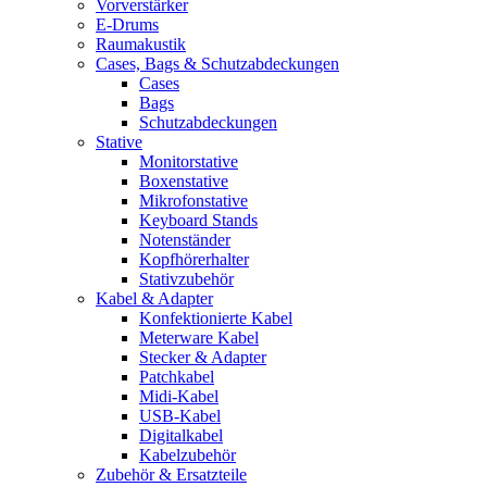
Vorverstärker
E-Drums
Raumakustik
Cases, Bags & Schutzabdeckungen
Cases
Bags
Schutzabdeckungen
Stative
Monitorstative
Boxenstative
Mikrofonstative
Keyboard Stands
Notenständer
Kopfhörerhalter
Stativzubehör
Kabel & Adapter
Konfektionierte Kabel
Meterware Kabel
Stecker & Adapter
Patchkabel
Midi-Kabel
USB-Kabel
Digitalkabel
Kabelzubehör
Zubehör & Ersatzteile