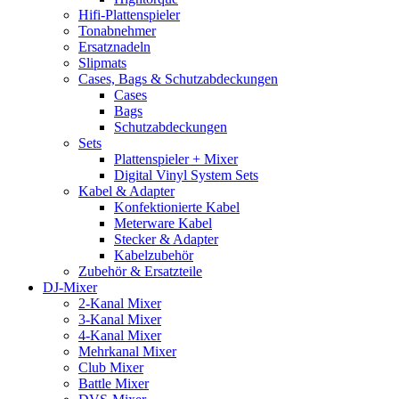
Hifi-Plattenspieler
Tonabnehmer
Ersatznadeln
Slipmats
Cases, Bags & Schutzabdeckungen
Cases
Bags
Schutzabdeckungen
Sets
Plattenspieler + Mixer
Digital Vinyl System Sets
Kabel & Adapter
Konfektionierte Kabel
Meterware Kabel
Stecker & Adapter
Kabelzubehör
Zubehör & Ersatzteile
DJ-Mixer
2-Kanal Mixer
3-Kanal Mixer
4-Kanal Mixer
Mehrkanal Mixer
Club Mixer
Battle Mixer