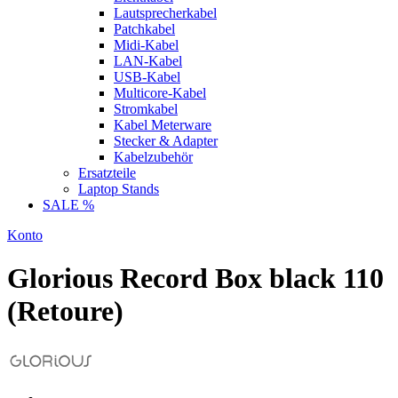
Lautsprecherkabel
Patchkabel
Midi-Kabel
LAN-Kabel
USB-Kabel
Multicore-Kabel
Stromkabel
Kabel Meterware
Stecker & Adapter
Kabelzubehör
Ersatzteile
Laptop Stands
SALE %
Konto
Glorious Record Box black 110
(Retoure)