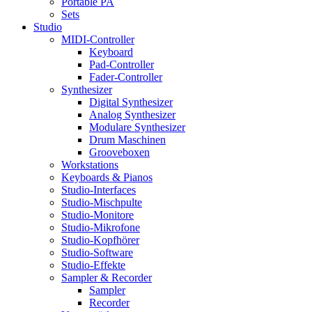
Portable PA
Sets
Studio
MIDI-Controller
Keyboard
Pad-Controller
Fader-Controller
Synthesizer
Digital Synthesizer
Analog Synthesizer
Modulare Synthesizer
Drum Maschinen
Grooveboxen
Workstations
Keyboards & Pianos
Studio-Interfaces
Studio-Mischpulte
Studio-Monitore
Studio-Mikrofone
Studio-Kopfhörer
Studio-Software
Studio-Effekte
Sampler & Recorder
Sampler
Recorder