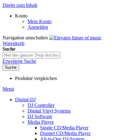
Direkt zum Inhalt
Konto
Mein Konto
Anmelden
Navigation umschalten
Warenkorb
Suche
Erweiterte Suche
Suche
Produkte vergleichen
Menü
Digital-DJ
DJ Controller
Digital Vinyl Systems
DJ Software
Media Player
Single CD/Media Player
Doppel CD/Media Player
All-in-One DJ-System