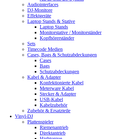
Audiointerfaces
DJ-Monitore
Effektgeräte
Laptop Stands & Stative
Laptop Stands
Monitorstative / Monitorständer
Kopfhörerständer
Sets
Timecode Medien
Cases, Bags & Schutzabdeckungen
Cases
Bags
Schutzabdeckungen
Kabel & Adapter
Konfektionierte Kabel
Meterware Kabel
Stecker & Adapter
USB-Kabel
Kabelzubehör
Zubehör & Ersatzteile
Vinyl-DJ
Plattenspieler
Riemenantrieb
Direktantrieb
Hightorque