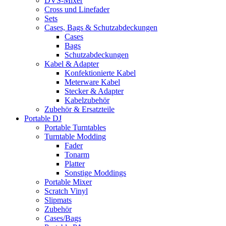
DVS-Mixer
Cross und Linefader
Sets
Cases, Bags & Schutzabdeckungen
Cases
Bags
Schutzabdeckungen
Kabel & Adapter
Konfektionierte Kabel
Meterware Kabel
Stecker & Adapter
Kabelzubehör
Zubehör & Ersatzteile
Portable DJ
Portable Turntables
Turntable Modding
Fader
Tonarm
Platter
Sonstige Moddings
Portable Mixer
Scratch Vinyl
Slipmats
Zubehör
Cases/Bags