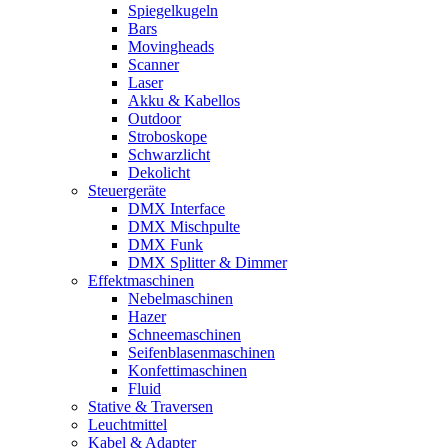
Spiegelkugeln
Bars
Movingheads
Scanner
Laser
Akku & Kabellos
Outdoor
Stroboskope
Schwarzlicht
Dekolicht
Steuergeräte
DMX Interface
DMX Mischpulte
DMX Funk
DMX Splitter & Dimmer
Effektmaschinen
Nebelmaschinen
Hazer
Schneemaschinen
Seifenblasenmaschinen
Konfettimaschinen
Fluid
Stative & Traversen
Leuchtmittel
Kabel & Adapter