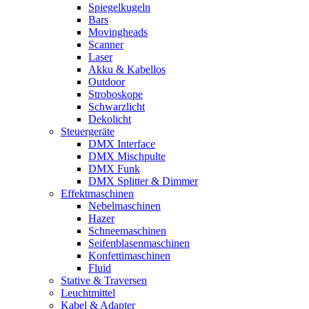
Spiegelkugeln
Bars
Movingheads
Scanner
Laser
Akku & Kabellos
Outdoor
Stroboskope
Schwarzlicht
Dekolicht
Steuergeräte
DMX Interface
DMX Mischpulte
DMX Funk
DMX Splitter & Dimmer
Effektmaschinen
Nebelmaschinen
Hazer
Schneemaschinen
Seifenblasenmaschinen
Konfettimaschinen
Fluid
Stative & Traversen
Leuchtmittel
Kabel & Adapter