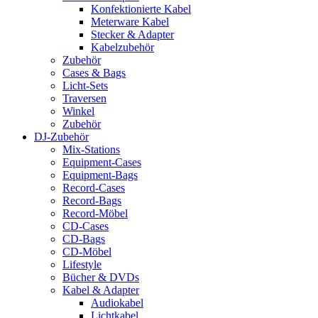
Konfektionierte Kabel
Meterware Kabel
Stecker & Adapter
Kabelzubehör
Zubehör
Cases & Bags
Licht-Sets
Traversen
Winkel
Zubehör
DJ-Zubehör
Mix-Stations
Equipment-Cases
Equipment-Bags
Record-Cases
Record-Bags
Record-Möbel
CD-Cases
CD-Bags
CD-Möbel
Lifestyle
Bücher & DVDs
Kabel & Adapter
Audiokabel
Lichtkabel