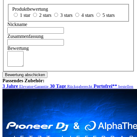
Produktbewertung
1 star
2 stars
3 stars
4 stars
5 stars
Nickname
Zusammenfassung
Bewertung
Bewertung abschicken
Passendes Zubehör:
3 Jahre
30 Tage
Portofrei**
Elevator-Garantie
Rückgaberecht
bestellen