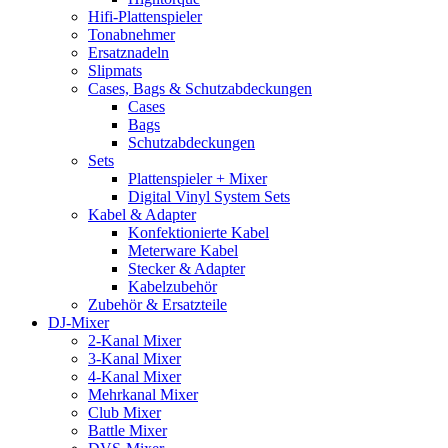
Hifi-Plattenspieler
Tonabnehmer
Ersatznadeln
Slipmats
Cases, Bags & Schutzabdeckungen
Cases
Bags
Schutzabdeckungen
Sets
Plattenspieler + Mixer
Digital Vinyl System Sets
Kabel & Adapter
Konfektionierte Kabel
Meterware Kabel
Stecker & Adapter
Kabelzubehör
Zubehör & Ersatzteile
DJ-Mixer
2-Kanal Mixer
3-Kanal Mixer
4-Kanal Mixer
Mehrkanal Mixer
Club Mixer
Battle Mixer