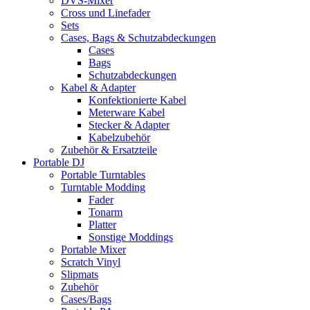
DVS-Mixer
Cross und Linefader
Sets
Cases, Bags & Schutzabdeckungen
Cases
Bags
Schutzabdeckungen
Kabel & Adapter
Konfektionierte Kabel
Meterware Kabel
Stecker & Adapter
Kabelzubehör
Zubehör & Ersatzteile
Portable DJ
Portable Turntables
Turntable Modding
Fader
Tonarm
Platter
Sonstige Moddings
Portable Mixer
Scratch Vinyl
Slipmats
Zubehör
Cases/Bags