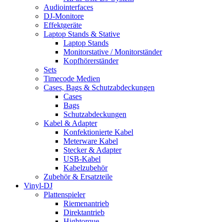
Audiointerfaces
DJ-Monitore
Effektgeräte
Laptop Stands & Stative
Laptop Stands
Monitorstative / Monitorständer
Kopfhörerständer
Sets
Timecode Medien
Cases, Bags & Schutzabdeckungen
Cases
Bags
Schutzabdeckungen
Kabel & Adapter
Konfektionierte Kabel
Meterware Kabel
Stecker & Adapter
USB-Kabel
Kabelzubehör
Zubehör & Ersatzteile
Vinyl-DJ
Plattenspieler
Riemenantrieb
Direktantrieb
Hightorque