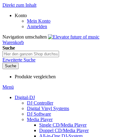
Direkt zum Inhalt
Konto
Mein Konto
Anmelden
Navigation umschalten
Warenkorb
Suche
Erweiterte Suche
Suche
Produkte vergleichen
Menü
Digital-DJ
DJ Controller
Digital Vinyl Systems
DJ Software
Media Player
Single CD/Media Player
Doppel CD/Media Player
All-in-One DJ-System