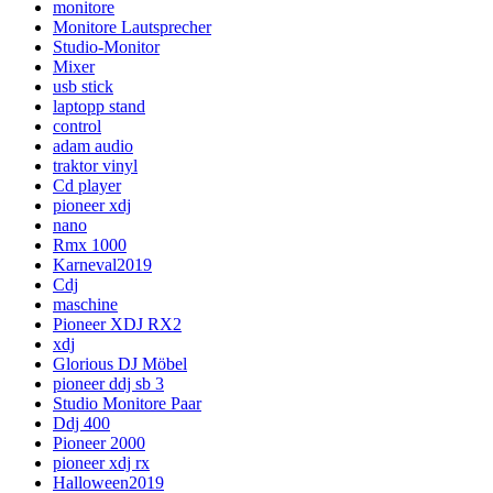
monitore
Monitore Lautsprecher
Studio-Monitor
Mixer
usb stick
laptopp stand
control
adam audio
traktor vinyl
Cd player
pioneer xdj
nano
Rmx 1000
Karneval2019
Cdj
maschine
Pioneer XDJ RX2
xdj
Glorious DJ Möbel
pioneer ddj sb 3
Studio Monitore Paar
Ddj 400
Pioneer 2000
pioneer xdj rx
Halloween2019