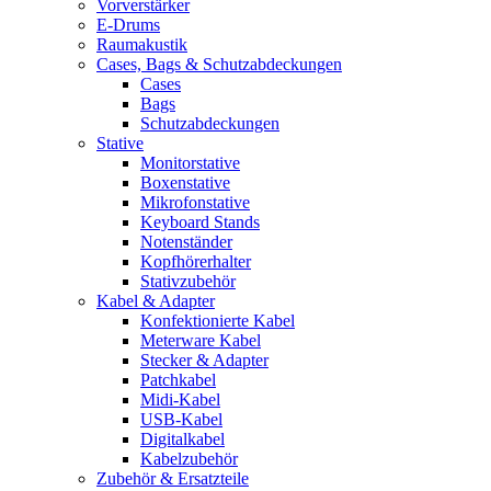
Vorverstärker
E-Drums
Raumakustik
Cases, Bags & Schutzabdeckungen
Cases
Bags
Schutzabdeckungen
Stative
Monitorstative
Boxenstative
Mikrofonstative
Keyboard Stands
Notenständer
Kopfhörerhalter
Stativzubehör
Kabel & Adapter
Konfektionierte Kabel
Meterware Kabel
Stecker & Adapter
Patchkabel
Midi-Kabel
USB-Kabel
Digitalkabel
Kabelzubehör
Zubehör & Ersatzteile