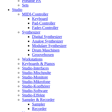
Portable PA
Sets
Studio
MIDI-Controller
Keyboard
Pad-Controller
Fader-Controller
Synthesizer
Digital Synthesizer
Analog Synthesizer
Modulare Synthesizer
Drum Maschinen
Grooveboxen
Workstations
Keyboards & Pianos
Studio-Interfaces
Studio-Mischpulte
Studio-Monitore
Studio-Mikrofone
Studio-Kopfhörer
Studio-Software
Studio-Effekte
Sampler & Recorder
Sampler
Recorder