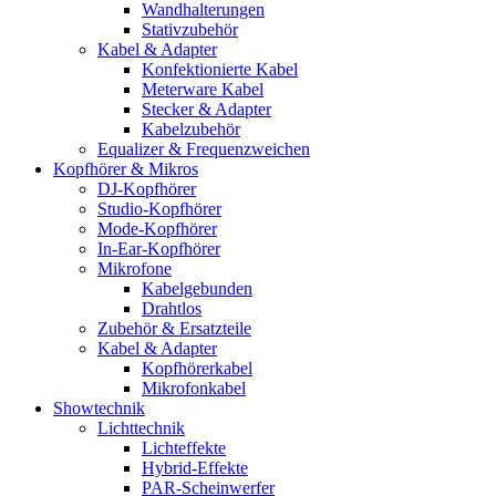
Wandhalterungen
Stativzubehör
Kabel & Adapter
Konfektionierte Kabel
Meterware Kabel
Stecker & Adapter
Kabelzubehör
Equalizer & Frequenzweichen
Kopfhörer & Mikros
DJ-Kopfhörer
Studio-Kopfhörer
Mode-Kopfhörer
In-Ear-Kopfhörer
Mikrofone
Kabelgebunden
Drahtlos
Zubehör & Ersatzteile
Kabel & Adapter
Kopfhörerkabel
Mikrofonkabel
Showtechnik
Lichttechnik
Lichteffekte
Hybrid-Effekte
PAR-Scheinwerfer