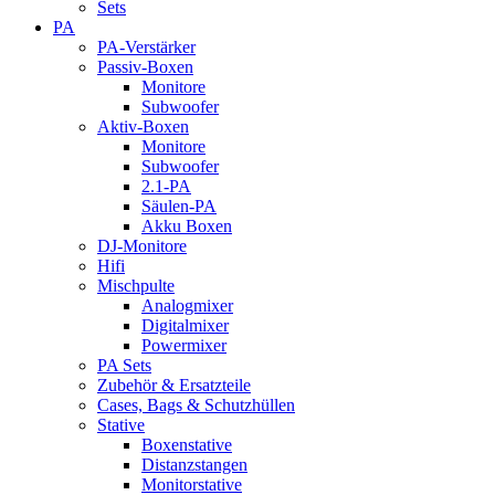
Sets
PA
PA-Verstärker
Passiv-Boxen
Monitore
Subwoofer
Aktiv-Boxen
Monitore
Subwoofer
2.1-PA
Säulen-PA
Akku Boxen
DJ-Monitore
Hifi
Mischpulte
Analogmixer
Digitalmixer
Powermixer
PA Sets
Zubehör & Ersatzteile
Cases, Bags & Schutzhüllen
Stative
Boxenstative
Distanzstangen
Monitorstative