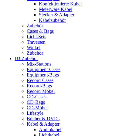
Konfektionierte Kabel
Meterware Kabel
Stecker & Adapter
Kabelzubehör
Zubehör
Cases & Bags
Licht-Sets
Traversen
Winkel
Zubehör
DJ-Zubehör
Mix-Stations
Equipment-Cases
Equipment-Bags
Record-Cases
Record-Bags
Record-Möbel
CD-Cases
CD-Bags
CD-Möbel
Lifestyle
Bücher & DVDs
Kabel & Adapter
Audiokabel
Lichtkabel