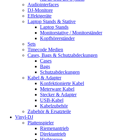
Audiointerfaces
DJ-Monitore
Effektgeräte
Laptop Stands & Stative
Laptop Stands
Monitorstative / Monitorständer
Kopfhörerständer
Sets
Timecode Medien
Cases, Bags & Schutzabdeckungen
Cases
Bags
Schutzabdeckungen
Kabel & Adapter
Konfektionierte Kabel
Meterware Kabel
Stecker & Adapter
USB-Kabel
Kabelzubehör
Zubehör & Ersatzteile
Vinyl-DJ
Plattenspieler
Riemenantrieb
Direktantrieb
Hightorque