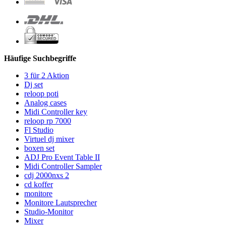
Häufige Suchbegriffe
3 für 2 Aktion
Dj set
reloop poti
Analog cases
Midi Controller key
reloop rp 7000
Fl Studio
Virtuel dj mixer
boxen set
ADJ Pro Event Table II
Midi Controller Sampler
cdj 2000nxs 2
cd koffer
monitore
Monitore Lautsprecher
Studio-Monitor
Mixer