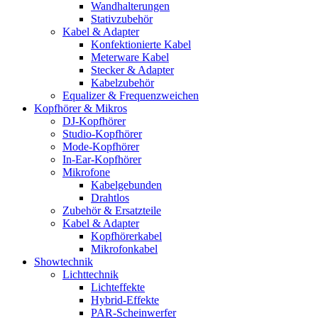
Wandhalterungen
Stativzubehör
Kabel & Adapter
Konfektionierte Kabel
Meterware Kabel
Stecker & Adapter
Kabelzubehör
Equalizer & Frequenzweichen
Kopfhörer & Mikros
DJ-Kopfhörer
Studio-Kopfhörer
Mode-Kopfhörer
In-Ear-Kopfhörer
Mikrofone
Kabelgebunden
Drahtlos
Zubehör & Ersatzteile
Kabel & Adapter
Kopfhörerkabel
Mikrofonkabel
Showtechnik
Lichttechnik
Lichteffekte
Hybrid-Effekte
PAR-Scheinwerfer