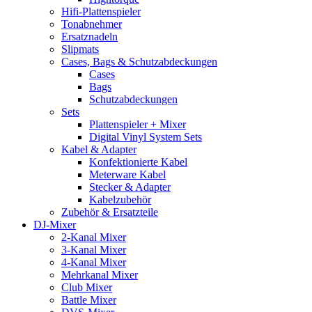
Hifi-Plattenspieler
Tonabnehmer
Ersatznadeln
Slipmats
Cases, Bags & Schutzabdeckungen
Cases
Bags
Schutzabdeckungen
Sets
Plattenspieler + Mixer
Digital Vinyl System Sets
Kabel & Adapter
Konfektionierte Kabel
Meterware Kabel
Stecker & Adapter
Kabelzubehör
Zubehör & Ersatzteile
DJ-Mixer
2-Kanal Mixer
3-Kanal Mixer
4-Kanal Mixer
Mehrkanal Mixer
Club Mixer
Battle Mixer