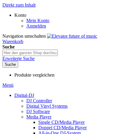
Direkt zum Inhalt
Konto
Mein Konto
Anmelden
Navigation umschalten
Warenkorb
Suche
Erweiterte Suche
Suche
Produkte vergleichen
Menü
Digital-DJ
DJ Controller
Digital Vinyl Systems
DJ Software
Media Player
Single CD/Media Player
Doppel CD/Media Player
All-in-One DJ-System