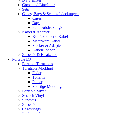
DVS-Mixer
Cross und Linefader
Sets
Cases, Bags & Schutzabdeckungen
Cases
Bags
Schutzabdeckungen
Kabel & Adapter
Konfektionierte Kabel
Meterware Kabel
Stecker & Adapter
Kabelzubehör
Zubehör & Ersatzteile
Portable DJ
Portable Turntables
Turntable Modding
Fader
Tonarm
Platter
Sonstige Moddings
Portable Mixer
Scratch Vinyl
Slipmats
Zubehör
Cases/Bags