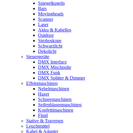
Spiegelkugeln
Bars
Movingheads
Scanner
Laser
Akku & Kabellos
Outdoor
Stroboskope
Schwarzlicht
Dekolicht
Steuergeräte
DMX Interface
DMX Mischpulte
DMX Funk
DMX Splitter & Dimmer
Effektmaschinen
Nebelmaschinen
Hazer
Schneemaschinen
Seifenblasenmaschinen
Konfettimaschinen
Fluid
Stative & Traversen
Leuchtmittel
Kabel & Adapter