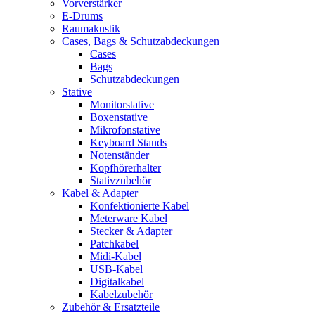
Vorverstärker
E-Drums
Raumakustik
Cases, Bags & Schutzabdeckungen
Cases
Bags
Schutzabdeckungen
Stative
Monitorstative
Boxenstative
Mikrofonstative
Keyboard Stands
Notenständer
Kopfhörerhalter
Stativzubehör
Kabel & Adapter
Konfektionierte Kabel
Meterware Kabel
Stecker & Adapter
Patchkabel
Midi-Kabel
USB-Kabel
Digitalkabel
Kabelzubehör
Zubehör & Ersatzteile