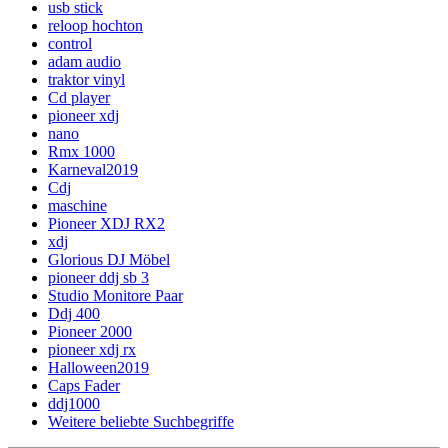
usb stick
reloop hochton
control
adam audio
traktor vinyl
Cd player
pioneer xdj
nano
Rmx 1000
Karneval2019
Cdj
maschine
Pioneer XDJ RX2
xdj
Glorious DJ Möbel
pioneer ddj sb 3
Studio Monitore Paar
Ddj 400
Pioneer 2000
pioneer xdj rx
Halloween2019
Caps Fader
ddj1000
Weitere beliebte Suchbegriffe