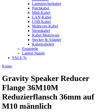
Lautsprecherkabel
Patchkabel
Midi-Kabel
LAN-Kabel
USB-Kabel
Multicore-Kabel
Stromkabel
Kabel Meterware
Stecker & Adapter
Kabelzubehör
Ersatzteile
Laptop Stands
SALE %
Konto
Gravity Speaker Reducer
Flange 36M10M
Reduzierflansch 36mm auf
M10 männlich