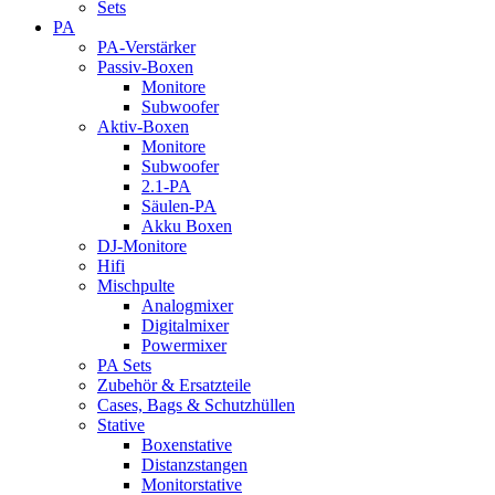
Sets
PA
PA-Verstärker
Passiv-Boxen
Monitore
Subwoofer
Aktiv-Boxen
Monitore
Subwoofer
2.1-PA
Säulen-PA
Akku Boxen
DJ-Monitore
Hifi
Mischpulte
Analogmixer
Digitalmixer
Powermixer
PA Sets
Zubehör & Ersatzteile
Cases, Bags & Schutzhüllen
Stative
Boxenstative
Distanzstangen
Monitorstative