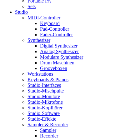
Portable PA
Sets
Studio
MIDI-Controller
Keyboard
Pad-Controller
Fader-Controller
Synthesizer
Digital Synthesizer
Analog Synthesizer
Modulare Synthesizer
Drum Maschinen
Grooveboxen
Workstations
Keyboards & Pianos
Studio-Interfaces
Studio-Mischpulte
Studio-Monitore
Studio-Mikrofone
Studio-Kopfhörer
Studio-Software
Studio-Effekte
Sampler & Recorder
Sampler
Recorder