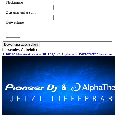
Nickname
Zusammenfassung
Bewertung
Bewertung abschicken
Passendes Zubehör:
3 Jahre
30 Tage
Portofrei**
Elevator-Garantie
Rückgaberecht
bestellen