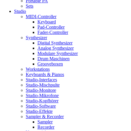
Portable PA
Sets
Studio
MIDI-Controller
Keyboard
Pad-Controller
Fader-Controller
Synthesizer
Digital Synthesizer
Analog Synthesizer
Modulare Synthesizer
Drum Maschinen
Grooveboxen
Workstations
Keyboards & Pianos
Studio-Interfaces
Studio-Mischpulte
Studio-Monitore
Studio-Mikrofone
Studio-Kopfhörer
Studio-Software
Studio-Effekte
Sampler & Recorder
Sampler
Recorder