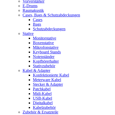
Vorverstärker
E-Drums
Raumakustik
Cases, Bags & Schutzabdeckungen
Cases
Bags
Schutzabdeckungen
Stative
Monitorstative
Boxenstative
Mikrofonstative
Keyboard Stands
Notenständer
Kopfhörerhalter
Stativzubehör
Kabel & Adapter
Konfektionierte Kabel
Meterware Kabel
Stecker & Adapter
Patchkabel
Midi-Kabel
USB-Kabel
Digitalkabel
Kabelzubehör
Zubehör & Ersatzteile