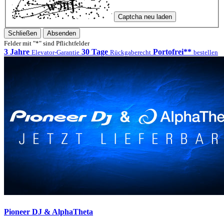
Captcha neu laden
Schließen
Absenden
Felder mit "*" sind Pflichtfelder
3 Jahre
30 Tage
Portofrei**
Elevator-Garantie
Rückgaberecht
bestellen
Pioneer DJ & AlphaTheta