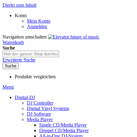
Direkt zum Inhalt
Konto
Mein Konto
Anmelden
Navigation umschalten
Warenkorb
Suche
Erweiterte Suche
Suche
Produkte vergleichen
Menü
Digital-DJ
DJ Controller
Digital Vinyl Systems
DJ Software
Media Player
Single CD/Media Player
Doppel CD/Media Player
All-in-One DJ-System