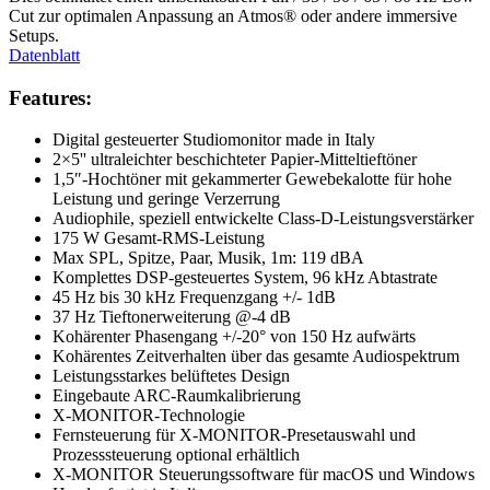
Cut zur optimalen Anpassung an Atmos® oder andere immersive
Setups.
Datenblatt
Features:
Digital gesteuerter Studiomonitor made in Italy
2×5'' ultraleichter beschichteter Papier-Mitteltieftöner
1,5″-Hochtöner mit gekammerter Gewebekalotte für hohe
Leistung und geringe Verzerrung
Audiophile, speziell entwickelte Class-D-Leistungsverstärker
175 W Gesamt-RMS-Leistung
Max SPL, Spitze, Paar, Musik, 1m: 119 dBA
Komplettes DSP-gesteuertes System, 96 kHz Abtastrate
45 Hz bis 30 kHz Frequenzgang +/- 1dB
37 Hz Tieftonerweiterung @-4 dB
Kohärenter Phasengang +/-20° von 150 Hz aufwärts
Kohärentes Zeitverhalten über das gesamte Audiospektrum
Leistungsstarkes belüftetes Design
Eingebaute ARC-Raumkalibrierung
X-MONITOR-Technologie
Fernsteuerung für X-MONITOR-Presetauswahl und
Prozesssteuerung optional erhältlich
X-MONITOR Steuerungssoftware für macOS und Windows