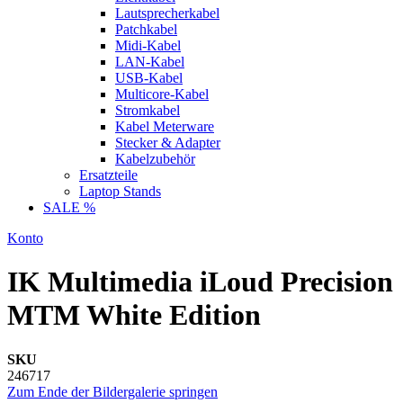
Lautsprecherkabel
Patchkabel
Midi-Kabel
LAN-Kabel
USB-Kabel
Multicore-Kabel
Stromkabel
Kabel Meterware
Stecker & Adapter
Kabelzubehör
Ersatzteile
Laptop Stands
SALE %
Konto
IK Multimedia iLoud Precision
MTM White Edition
SKU
246717
Zum Ende der Bildergalerie springen