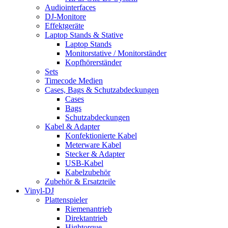
Audiointerfaces
DJ-Monitore
Effektgeräte
Laptop Stands & Stative
Laptop Stands
Monitorstative / Monitorständer
Kopfhörerständer
Sets
Timecode Medien
Cases, Bags & Schutzabdeckungen
Cases
Bags
Schutzabdeckungen
Kabel & Adapter
Konfektionierte Kabel
Meterware Kabel
Stecker & Adapter
USB-Kabel
Kabelzubehör
Zubehör & Ersatzteile
Vinyl-DJ
Plattenspieler
Riemenantrieb
Direktantrieb
Hightorque