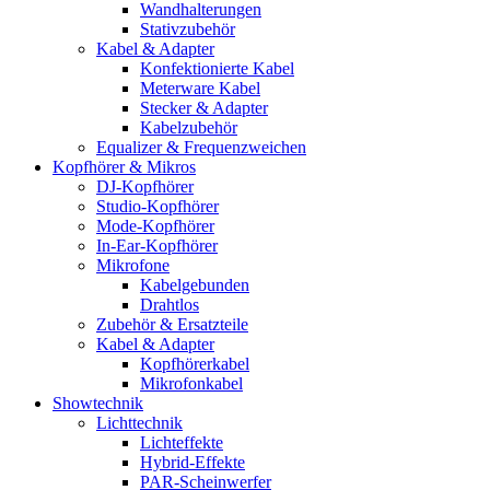
Wandhalterungen
Stativzubehör
Kabel & Adapter
Konfektionierte Kabel
Meterware Kabel
Stecker & Adapter
Kabelzubehör
Equalizer & Frequenzweichen
Kopfhörer & Mikros
DJ-Kopfhörer
Studio-Kopfhörer
Mode-Kopfhörer
In-Ear-Kopfhörer
Mikrofone
Kabelgebunden
Drahtlos
Zubehör & Ersatzteile
Kabel & Adapter
Kopfhörerkabel
Mikrofonkabel
Showtechnik
Lichttechnik
Lichteffekte
Hybrid-Effekte
PAR-Scheinwerfer