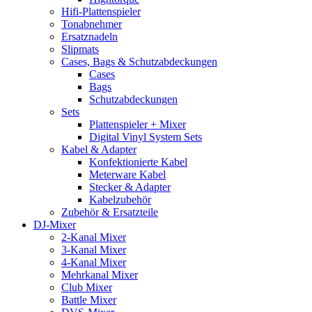
Hifi-Plattenspieler
Tonabnehmer
Ersatznadeln
Slipmats
Cases, Bags & Schutzabdeckungen
Cases
Bags
Schutzabdeckungen
Sets
Plattenspieler + Mixer
Digital Vinyl System Sets
Kabel & Adapter
Konfektionierte Kabel
Meterware Kabel
Stecker & Adapter
Kabelzubehör
Zubehör & Ersatzteile
DJ-Mixer
2-Kanal Mixer
3-Kanal Mixer
4-Kanal Mixer
Mehrkanal Mixer
Club Mixer
Battle Mixer