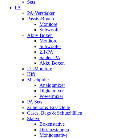
Sets
PA
PA-Verstärker
Passiv-Boxen
Monitore
Subwoofer
Aktiv-Boxen
Monitore
Subwoofer
2.1-PA
Säulen-PA
Akku Boxen
DJ-Monitore
Hifi
Mischpulte
Analogmixer
Digitalmixer
Powermixer
PA Sets
Zubehör & Ersatzteile
Cases, Bags & Schutzhüllen
Stative
Boxenstative
Distanzstangen
Monitorstative