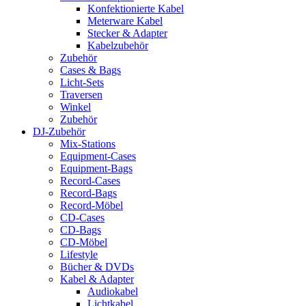
Konfektionierte Kabel
Meterware Kabel
Stecker & Adapter
Kabelzubehör
Zubehör
Cases & Bags
Licht-Sets
Traversen
Winkel
Zubehör
DJ-Zubehör
Mix-Stations
Equipment-Cases
Equipment-Bags
Record-Cases
Record-Bags
Record-Möbel
CD-Cases
CD-Bags
CD-Möbel
Lifestyle
Bücher & DVDs
Kabel & Adapter
Audiokabel
Lichtkabel