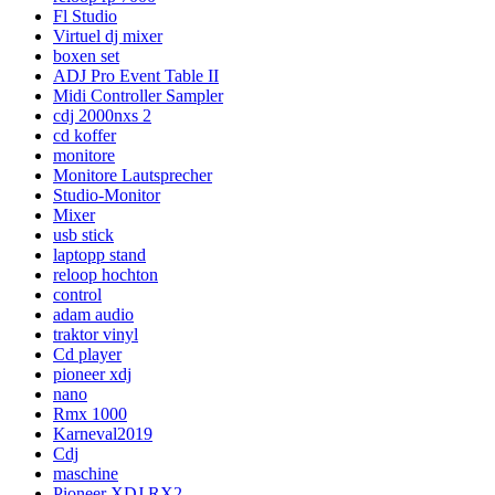
Fl Studio
Virtuel dj mixer
boxen set
ADJ Pro Event Table II
Midi Controller Sampler
cdj 2000nxs 2
cd koffer
monitore
Monitore Lautsprecher
Studio-Monitor
Mixer
usb stick
laptopp stand
reloop hochton
control
adam audio
traktor vinyl
Cd player
pioneer xdj
nano
Rmx 1000
Karneval2019
Cdj
maschine
Pioneer XDJ RX2