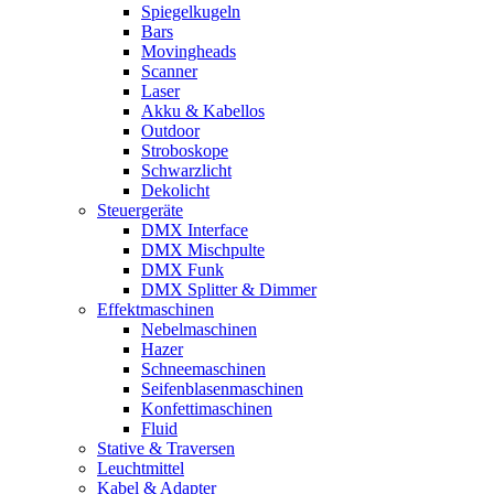
Spiegelkugeln
Bars
Movingheads
Scanner
Laser
Akku & Kabellos
Outdoor
Stroboskope
Schwarzlicht
Dekolicht
Steuergeräte
DMX Interface
DMX Mischpulte
DMX Funk
DMX Splitter & Dimmer
Effektmaschinen
Nebelmaschinen
Hazer
Schneemaschinen
Seifenblasenmaschinen
Konfettimaschinen
Fluid
Stative & Traversen
Leuchtmittel
Kabel & Adapter