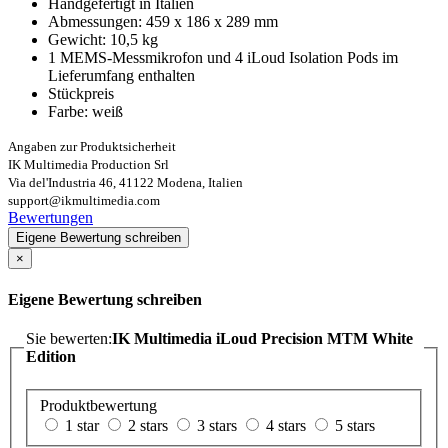
Handgefertigt in Italien
Abmessungen: 459 x 186 x 289 mm
Gewicht: 10,5 kg
1 MEMS-Messmikrofon und 4 iLoud Isolation Pods im
Lieferumfang enthalten
Stückpreis
Farbe: weiß
Angaben zur Produktsicherheit
IK Multimedia Production Srl
Via del'Industria 46, 41122 Modena, Italien
support@ikmultimedia.com
Bewertungen
Eigene Bewertung schreiben
×
Eigene Bewertung schreiben
Sie bewerten:
IK Multimedia iLoud Precision MTM White
Edition
Produktbewertung
1 star
2 stars
3 stars
4 stars
5 stars