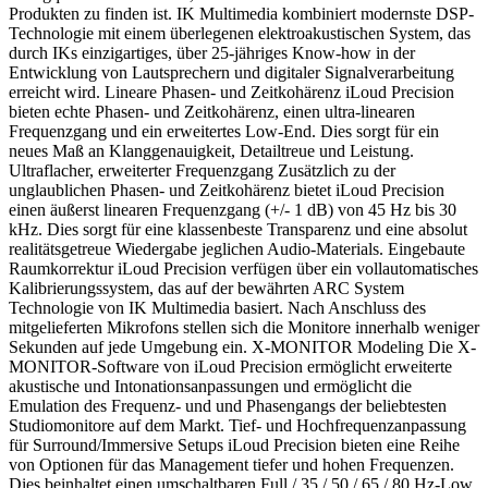
Produkten zu finden ist. IK Multimedia kombiniert modernste DSP-
Technologie mit einem überlegenen elektroakustischen System, das
durch IKs einzigartiges, über 25-jähriges Know-how in der
Entwicklung von Lautsprechern und digitaler Signalverarbeitung
erreicht wird. Lineare Phasen- und Zeitkohärenz iLoud Precision
bieten echte Phasen- und Zeitkohärenz, einen ultra-linearen
Frequenzgang und ein erweitertes Low-End. Dies sorgt für ein
neues Maß an Klanggenauigkeit, Detailtreue und Leistung.
Ultraflacher, erweiterter Frequenzgang Zusätzlich zu der
unglaublichen Phasen- und Zeitkohärenz bietet iLoud Precision
einen äußerst linearen Frequenzgang (+/- 1 dB) von 45 Hz bis 30
kHz. Dies sorgt für eine klassenbeste Transparenz und eine absolut
realitätsgetreue Wiedergabe jeglichen Audio-Materials. Eingebaute
Raumkorrektur iLoud Precision verfügen über ein vollautomatisches
Kalibrierungssystem, das auf der bewährten ARC System
Technologie von IK Multimedia basiert. Nach Anschluss des
mitgelieferten Mikrofons stellen sich die Monitore innerhalb weniger
Sekunden auf jede Umgebung ein. X-MONITOR Modeling Die X-
MONITOR-Software von iLoud Precision ermöglicht erweiterte
akustische und Intonationsanpassungen und ermöglicht die
Emulation des Frequenz- und und Phasengangs der beliebtesten
Studiomonitore auf dem Markt. Tief- und Hochfrequenzanpassung
für Surround/Immersive Setups iLoud Precision bieten eine Reihe
von Optionen für das Management tiefer und hohen Frequenzen.
Dies beinhaltet einen umschaltbaren Full / 35 / 50 / 65 / 80 Hz-Low