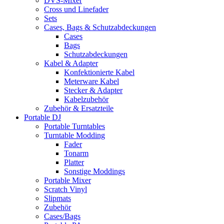
DVS-Mixer
Cross und Linefader
Sets
Cases, Bags & Schutzabdeckungen
Cases
Bags
Schutzabdeckungen
Kabel & Adapter
Konfektionierte Kabel
Meterware Kabel
Stecker & Adapter
Kabelzubehör
Zubehör & Ersatzteile
Portable DJ
Portable Turntables
Turntable Modding
Fader
Tonarm
Platter
Sonstige Moddings
Portable Mixer
Scratch Vinyl
Slipmats
Zubehör
Cases/Bags