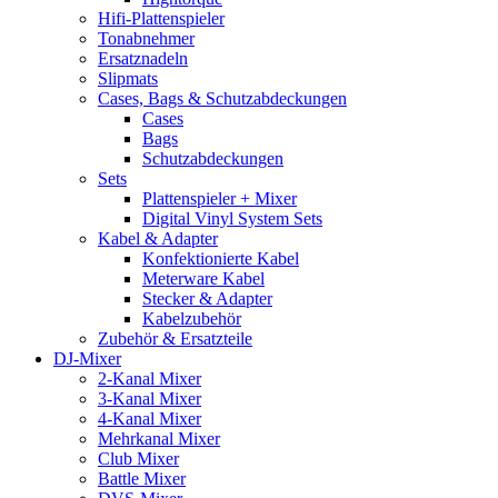
Hifi-Plattenspieler
Tonabnehmer
Ersatznadeln
Slipmats
Cases, Bags & Schutzabdeckungen
Cases
Bags
Schutzabdeckungen
Sets
Plattenspieler + Mixer
Digital Vinyl System Sets
Kabel & Adapter
Konfektionierte Kabel
Meterware Kabel
Stecker & Adapter
Kabelzubehör
Zubehör & Ersatzteile
DJ-Mixer
2-Kanal Mixer
3-Kanal Mixer
4-Kanal Mixer
Mehrkanal Mixer
Club Mixer
Battle Mixer