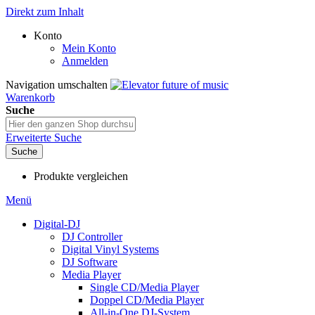
Direkt zum Inhalt
Konto
Mein Konto
Anmelden
Navigation umschalten
Warenkorb
Suche
Erweiterte Suche
Suche
Produkte vergleichen
Menü
Digital-DJ
DJ Controller
Digital Vinyl Systems
DJ Software
Media Player
Single CD/Media Player
Doppel CD/Media Player
All-in-One DJ-System