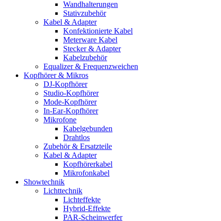
Wandhalterungen
Stativzubehör
Kabel & Adapter
Konfektionierte Kabel
Meterware Kabel
Stecker & Adapter
Kabelzubehör
Equalizer & Frequenzweichen
Kopfhörer & Mikros
DJ-Kopfhörer
Studio-Kopfhörer
Mode-Kopfhörer
In-Ear-Kopfhörer
Mikrofone
Kabelgebunden
Drahtlos
Zubehör & Ersatzteile
Kabel & Adapter
Kopfhörerkabel
Mikrofonkabel
Showtechnik
Lichttechnik
Lichteffekte
Hybrid-Effekte
PAR-Scheinwerfer