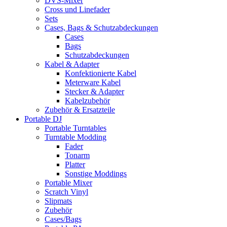
DVS-Mixer
Cross und Linefader
Sets
Cases, Bags & Schutzabdeckungen
Cases
Bags
Schutzabdeckungen
Kabel & Adapter
Konfektionierte Kabel
Meterware Kabel
Stecker & Adapter
Kabelzubehör
Zubehör & Ersatzteile
Portable DJ
Portable Turntables
Turntable Modding
Fader
Tonarm
Platter
Sonstige Moddings
Portable Mixer
Scratch Vinyl
Slipmats
Zubehör
Cases/Bags