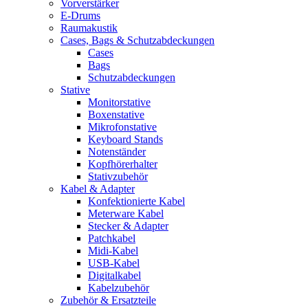
Vorverstärker
E-Drums
Raumakustik
Cases, Bags & Schutzabdeckungen
Cases
Bags
Schutzabdeckungen
Stative
Monitorstative
Boxenstative
Mikrofonstative
Keyboard Stands
Notenständer
Kopfhörerhalter
Stativzubehör
Kabel & Adapter
Konfektionierte Kabel
Meterware Kabel
Stecker & Adapter
Patchkabel
Midi-Kabel
USB-Kabel
Digitalkabel
Kabelzubehör
Zubehör & Ersatzteile