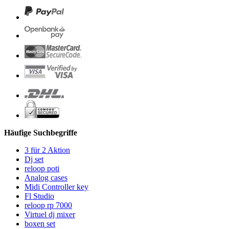
Häufige Suchbegriffe
3 für 2 Aktion
Dj set
reloop poti
Analog cases
Midi Controller key
Fl Studio
reloop rp 7000
Virtuel dj mixer
boxen set