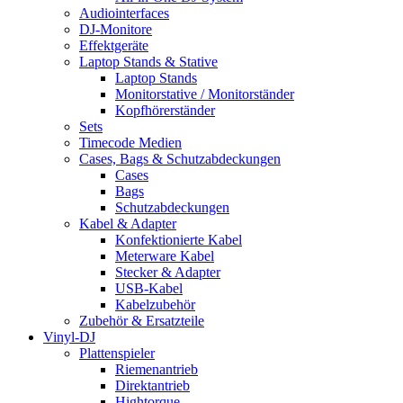
Audiointerfaces
DJ-Monitore
Effektgeräte
Laptop Stands & Stative
Laptop Stands
Monitorstative / Monitorständer
Kopfhörerständer
Sets
Timecode Medien
Cases, Bags & Schutzabdeckungen
Cases
Bags
Schutzabdeckungen
Kabel & Adapter
Konfektionierte Kabel
Meterware Kabel
Stecker & Adapter
USB-Kabel
Kabelzubehör
Zubehör & Ersatzteile
Vinyl-DJ
Plattenspieler
Riemenantrieb
Direktantrieb
Hightorque