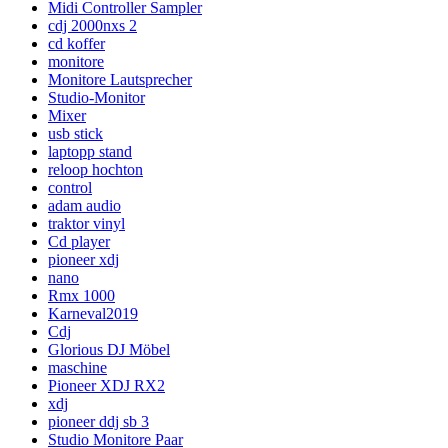
Midi Controller Sampler
cdj 2000nxs 2
cd koffer
monitore
Monitore Lautsprecher
Studio-Monitor
Mixer
usb stick
laptopp stand
reloop hochton
control
adam audio
traktor vinyl
Cd player
pioneer xdj
nano
Rmx 1000
Karneval2019
Cdj
Glorious DJ Möbel
maschine
Pioneer XDJ RX2
xdj
pioneer ddj sb 3
Studio Monitore Paar