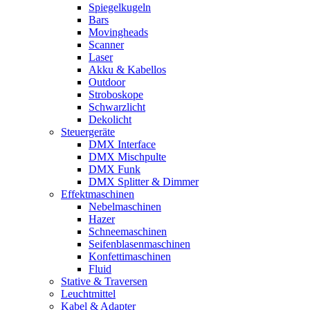
Spiegelkugeln
Bars
Movingheads
Scanner
Laser
Akku & Kabellos
Outdoor
Stroboskope
Schwarzlicht
Dekolicht
Steuergeräte
DMX Interface
DMX Mischpulte
DMX Funk
DMX Splitter & Dimmer
Effektmaschinen
Nebelmaschinen
Hazer
Schneemaschinen
Seifenblasenmaschinen
Konfettimaschinen
Fluid
Stative & Traversen
Leuchtmittel
Kabel & Adapter