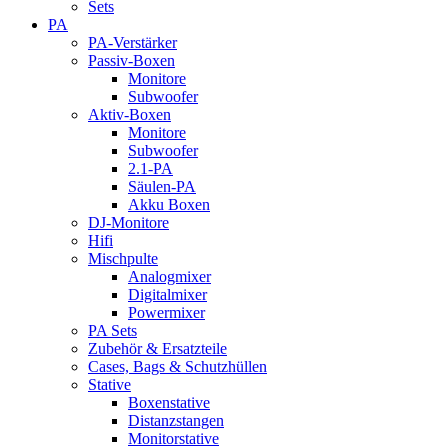
Sets
PA
PA-Verstärker
Passiv-Boxen
Monitore
Subwoofer
Aktiv-Boxen
Monitore
Subwoofer
2.1-PA
Säulen-PA
Akku Boxen
DJ-Monitore
Hifi
Mischpulte
Analogmixer
Digitalmixer
Powermixer
PA Sets
Zubehör & Ersatzteile
Cases, Bags & Schutzhüllen
Stative
Boxenstative
Distanzstangen
Monitorstative