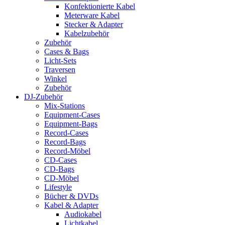
Konfektionierte Kabel
Meterware Kabel
Stecker & Adapter
Kabelzubehör
Zubehör
Cases & Bags
Licht-Sets
Traversen
Winkel
Zubehör
DJ-Zubehör
Mix-Stations
Equipment-Cases
Equipment-Bags
Record-Cases
Record-Bags
Record-Möbel
CD-Cases
CD-Bags
CD-Möbel
Lifestyle
Bücher & DVDs
Kabel & Adapter
Audiokabel
Lichtkabel