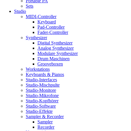
Portable PA
Sets
Studio
MIDI-Controller
Keyboard
Pad-Controller
Fader-Controller
Synthesizer
Digital Synthesizer
Analog Synthesizer
Modulare Synthesizer
Drum Maschinen
Grooveboxen
Workstations
Keyboards & Pianos
Studio-Interfaces
Studio-Mischpulte
Studio-Monitore
Studio-Mikrofone
Studio-Kopfhörer
Studio-Software
Studio-Effekte
Sampler & Recorder
Sampler
Recorder