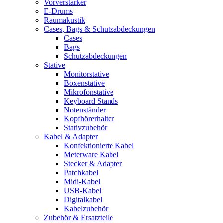
Vorverstärker
E-Drums
Raumakustik
Cases, Bags & Schutzabdeckungen
Cases
Bags
Schutzabdeckungen
Stative
Monitorstative
Boxenstative
Mikrofonstative
Keyboard Stands
Notenständer
Kopfhörerhalter
Stativzubehör
Kabel & Adapter
Konfektionierte Kabel
Meterware Kabel
Stecker & Adapter
Patchkabel
Midi-Kabel
USB-Kabel
Digitalkabel
Kabelzubehör
Zubehör & Ersatzteile