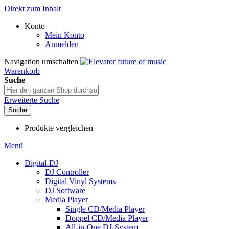
Direkt zum Inhalt
Konto
Mein Konto
Anmelden
Navigation umschalten
Warenkorb
Suche
Erweiterte Suche
Suche
Produkte vergleichen
Menü
Digital-DJ
DJ Controller
Digital Vinyl Systems
DJ Software
Media Player
Single CD/Media Player
Doppel CD/Media Player
All-in-One DJ-System