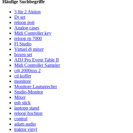
Häufige Suchbegriffe
3 für 2 Aktion
Dj set
reloop poti
Analog cases
Midi Controller key
reloop rp 7000
Fl Studio
Virtuel dj mixer
boxen set
ADJ Pro Event Table II
Midi Controller Sampler
cdj 2000nxs 2
cd koffer
monitore
Monitore Lautsprecher
Studio-Monitor
Mixer
usb stick
laptopp stand
reloop hochton
control
adam audio
traktor vinyl