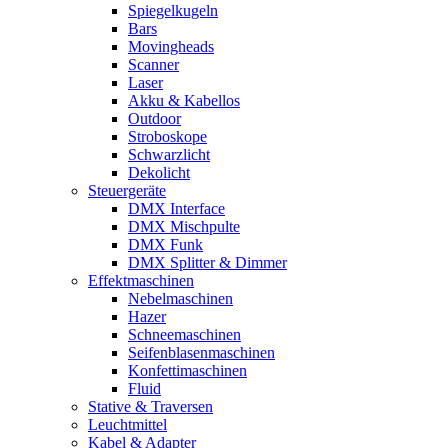
Spiegelkugeln
Bars
Movingheads
Scanner
Laser
Akku & Kabellos
Outdoor
Stroboskope
Schwarzlicht
Dekolicht
Steuergeräte
DMX Interface
DMX Mischpulte
DMX Funk
DMX Splitter & Dimmer
Effektmaschinen
Nebelmaschinen
Hazer
Schneemaschinen
Seifenblasenmaschinen
Konfettimaschinen
Fluid
Stative & Traversen
Leuchtmittel
Kabel & Adapter