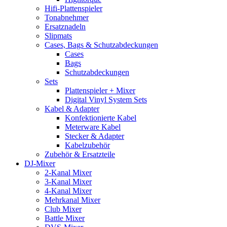
Hifi-Plattenspieler
Tonabnehmer
Ersatznadeln
Slipmats
Cases, Bags & Schutzabdeckungen
Cases
Bags
Schutzabdeckungen
Sets
Plattenspieler + Mixer
Digital Vinyl System Sets
Kabel & Adapter
Konfektionierte Kabel
Meterware Kabel
Stecker & Adapter
Kabelzubehör
Zubehör & Ersatzteile
DJ-Mixer
2-Kanal Mixer
3-Kanal Mixer
4-Kanal Mixer
Mehrkanal Mixer
Club Mixer
Battle Mixer