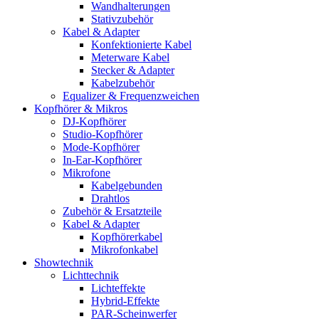
Wandhalterungen
Stativzubehör
Kabel & Adapter
Konfektionierte Kabel
Meterware Kabel
Stecker & Adapter
Kabelzubehör
Equalizer & Frequenzweichen
Kopfhörer & Mikros
DJ-Kopfhörer
Studio-Kopfhörer
Mode-Kopfhörer
In-Ear-Kopfhörer
Mikrofone
Kabelgebunden
Drahtlos
Zubehör & Ersatzteile
Kabel & Adapter
Kopfhörerkabel
Mikrofonkabel
Showtechnik
Lichttechnik
Lichteffekte
Hybrid-Effekte
PAR-Scheinwerfer