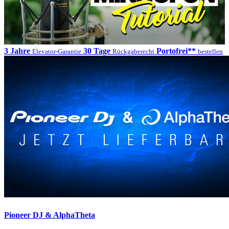
3 Jahre
30 Tage
Portofrei**
Elevator-Garantie
Rückgaberecht
bestellen
Pioneer DJ & AlphaTheta