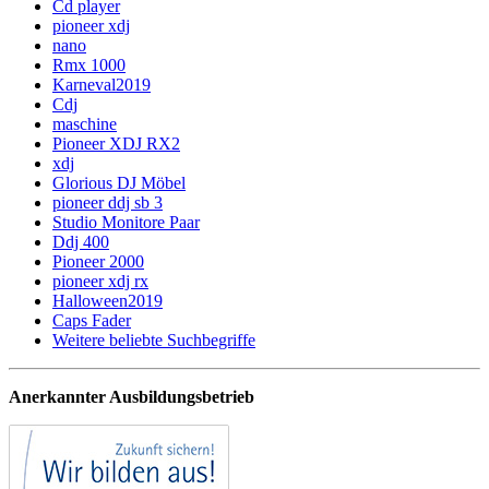
Cd player
pioneer xdj
nano
Rmx 1000
Karneval2019
Cdj
maschine
Pioneer XDJ RX2
xdj
Glorious DJ Möbel
pioneer ddj sb 3
Studio Monitore Paar
Ddj 400
Pioneer 2000
pioneer xdj rx
Halloween2019
Caps Fader
Weitere beliebte Suchbegriffe
Anerkannter Ausbildungsbetrieb