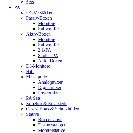
Sets
PA
PA-Verstärker
Passiv-Boxen
Monitore
Subwoofer
Aktiv-Boxen
Monitore
Subwoofer
2.1-PA
Säulen-PA
Akku Boxen
DJ-Monitore
Hifi
Mischpulte
Analogmixer
Digitalmixer
Powermixer
PA Sets
Zubehör & Ersatzteile
Cases, Bags & Schutzhüllen
Stative
Boxenstative
Distanzstangen
Monitorstative