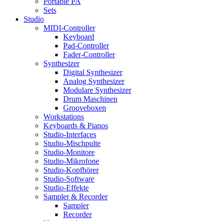
Portable PA
Sets
Studio
MIDI-Controller
Keyboard
Pad-Controller
Fader-Controller
Synthesizer
Digital Synthesizer
Analog Synthesizer
Modulare Synthesizer
Drum Maschinen
Grooveboxen
Workstations
Keyboards & Pianos
Studio-Interfaces
Studio-Mischpulte
Studio-Monitore
Studio-Mikrofone
Studio-Kopfhörer
Studio-Software
Studio-Effekte
Sampler & Recorder
Sampler
Recorder