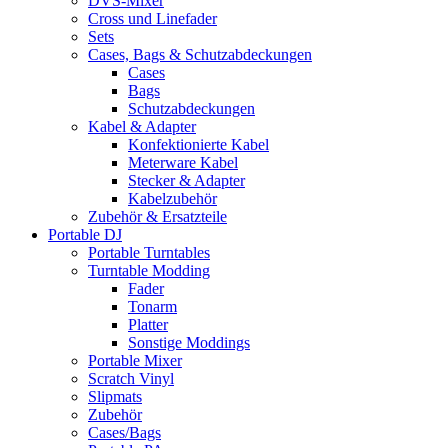
DVS-Mixer
Cross und Linefader
Sets
Cases, Bags & Schutzabdeckungen
Cases
Bags
Schutzabdeckungen
Kabel & Adapter
Konfektionierte Kabel
Meterware Kabel
Stecker & Adapter
Kabelzubehör
Zubehör & Ersatzteile
Portable DJ
Portable Turntables
Turntable Modding
Fader
Tonarm
Platter
Sonstige Moddings
Portable Mixer
Scratch Vinyl
Slipmats
Zubehör
Cases/Bags