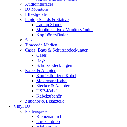
Audiointerfaces
DJ-Monitore
Effektgeräte
Laptop Stands & Stative
Laptop Stands
Monitorstative / Monitorständer
Kopfhörerständer
Sets
Timecode Medien
Cases, Bags & Schutzabdeckungen
Cases
Bags
Schutzabdeckungen
Kabel & Adapter
Konfektionierte Kabel
Meterware Kabel
Stecker & Adapter
USB-Kabel
Kabelzubehör
Zubehör & Ersatzteile
Vinyl-DJ
Plattenspieler
Riemenantrieb
Direktantrieb
Hightorque