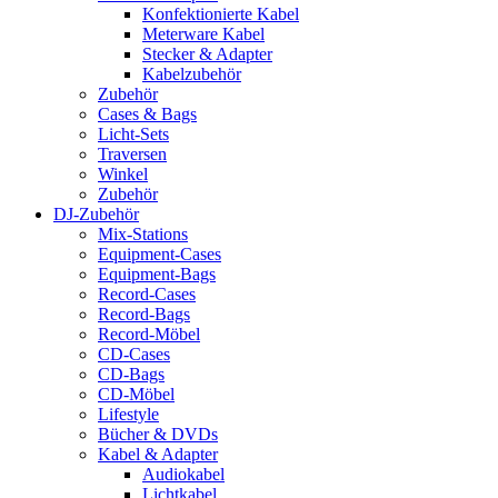
Konfektionierte Kabel
Meterware Kabel
Stecker & Adapter
Kabelzubehör
Zubehör
Cases & Bags
Licht-Sets
Traversen
Winkel
Zubehör
DJ-Zubehör
Mix-Stations
Equipment-Cases
Equipment-Bags
Record-Cases
Record-Bags
Record-Möbel
CD-Cases
CD-Bags
CD-Möbel
Lifestyle
Bücher & DVDs
Kabel & Adapter
Audiokabel
Lichtkabel