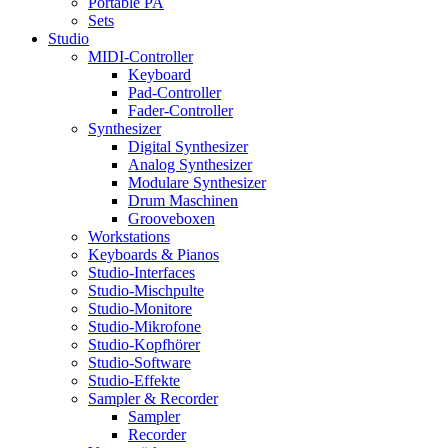
Portable PA
Sets
Studio
MIDI-Controller
Keyboard
Pad-Controller
Fader-Controller
Synthesizer
Digital Synthesizer
Analog Synthesizer
Modulare Synthesizer
Drum Maschinen
Grooveboxen
Workstations
Keyboards & Pianos
Studio-Interfaces
Studio-Mischpulte
Studio-Monitore
Studio-Mikrofone
Studio-Kopfhörer
Studio-Software
Studio-Effekte
Sampler & Recorder
Sampler
Recorder