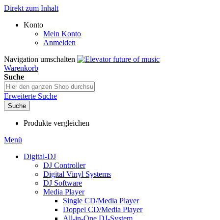
Direkt zum Inhalt
Konto
Mein Konto
Anmelden
Navigation umschalten
Warenkorb
Suche
Erweiterte Suche
Suche
Produkte vergleichen
Menü
Digital-DJ
DJ Controller
Digital Vinyl Systems
DJ Software
Media Player
Single CD/Media Player
Doppel CD/Media Player
All-in-One DJ-System