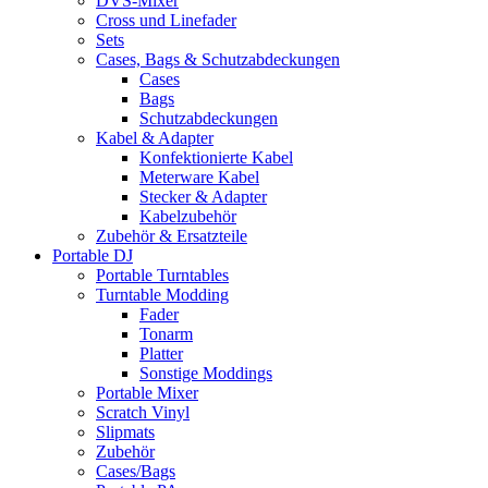
DVS-Mixer
Cross und Linefader
Sets
Cases, Bags & Schutzabdeckungen
Cases
Bags
Schutzabdeckungen
Kabel & Adapter
Konfektionierte Kabel
Meterware Kabel
Stecker & Adapter
Kabelzubehör
Zubehör & Ersatzteile
Portable DJ
Portable Turntables
Turntable Modding
Fader
Tonarm
Platter
Sonstige Moddings
Portable Mixer
Scratch Vinyl
Slipmats
Zubehör
Cases/Bags