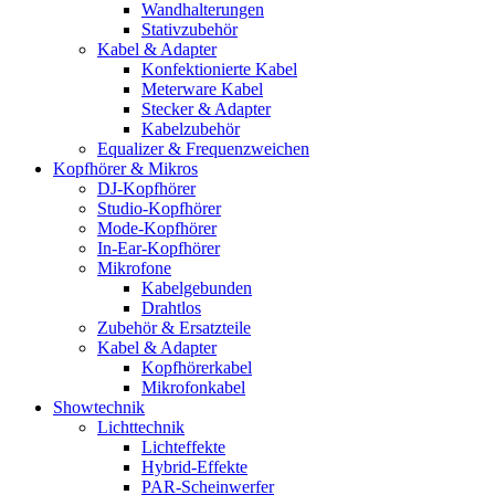
Wandhalterungen
Stativzubehör
Kabel & Adapter
Konfektionierte Kabel
Meterware Kabel
Stecker & Adapter
Kabelzubehör
Equalizer & Frequenzweichen
Kopfhörer & Mikros
DJ-Kopfhörer
Studio-Kopfhörer
Mode-Kopfhörer
In-Ear-Kopfhörer
Mikrofone
Kabelgebunden
Drahtlos
Zubehör & Ersatzteile
Kabel & Adapter
Kopfhörerkabel
Mikrofonkabel
Showtechnik
Lichttechnik
Lichteffekte
Hybrid-Effekte
PAR-Scheinwerfer