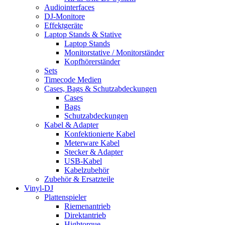
Audiointerfaces
DJ-Monitore
Effektgeräte
Laptop Stands & Stative
Laptop Stands
Monitorstative / Monitorständer
Kopfhörerständer
Sets
Timecode Medien
Cases, Bags & Schutzabdeckungen
Cases
Bags
Schutzabdeckungen
Kabel & Adapter
Konfektionierte Kabel
Meterware Kabel
Stecker & Adapter
USB-Kabel
Kabelzubehör
Zubehör & Ersatzteile
Vinyl-DJ
Plattenspieler
Riemenantrieb
Direktantrieb
Hightorque