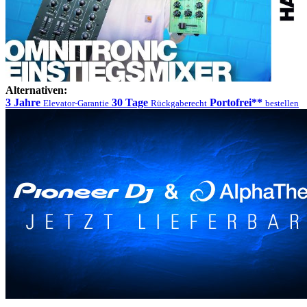
Alternativen:
3 Jahre
30 Tage
Portofrei**
Elevator-Garantie
Rückgaberecht
bestellen