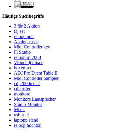
Häufige Suchbegriffe
3 für 2 Aktion
Dj set
reloop poti
Analog cases
Midi Controller key
Fl Studio
reloop rp 7000
Virtuel dj mixer
boxen set
ADJ Pro Event Table II
Midi Controller Sampler
cdj 2000nxs 2
cd koffer
monitore
Monitore Lautsprecher
Studio-Monitor
Mixer
usb stick
laptopp stand
reloop hochton