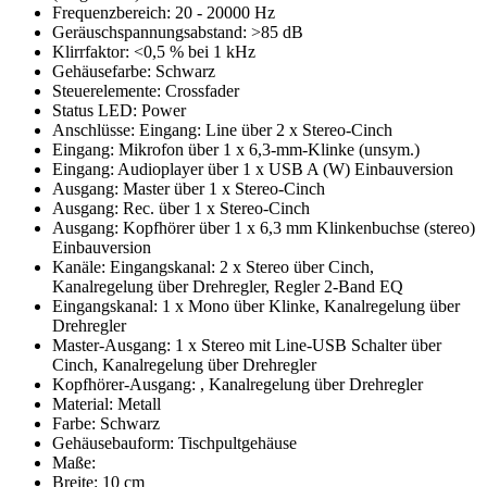
Frequenzbereich: 20 - 20000 Hz
Geräuschspannungsabstand: >85 dB
Klirrfaktor: <0,5 % bei 1 kHz
Gehäusefarbe: Schwarz
Steuerelemente: Crossfader
Status LED: Power
Anschlüsse: Eingang: Line über 2 x Stereo-Cinch
Eingang: Mikrofon über 1 x 6,3-mm-Klinke (unsym.)
Eingang: Audioplayer über 1 x USB A (W) Einbauversion
Ausgang: Master über 1 x Stereo-Cinch
Ausgang: Rec. über 1 x Stereo-Cinch
Ausgang: Kopfhörer über 1 x 6,3 mm Klinkenbuchse (stereo)
Einbauversion
Kanäle: Eingangskanal: 2 x Stereo über Cinch,
Kanalregelung über Drehregler, Regler 2-Band EQ
Eingangskanal: 1 x Mono über Klinke, Kanalregelung über
Drehregler
Master-Ausgang: 1 x Stereo mit Line-USB Schalter über
Cinch, Kanalregelung über Drehregler
Kopfhörer-Ausgang: , Kanalregelung über Drehregler
Material: Metall
Farbe: Schwarz
Gehäusebauform: Tischpultgehäuse
Maße:
Breite: 10 cm