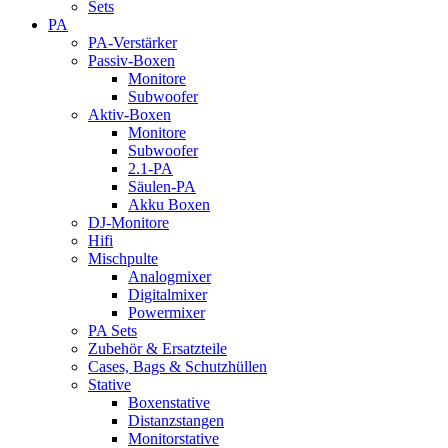
Sets
PA
PA-Verstärker
Passiv-Boxen
Monitore
Subwoofer
Aktiv-Boxen
Monitore
Subwoofer
2.1-PA
Säulen-PA
Akku Boxen
DJ-Monitore
Hifi
Mischpulte
Analogmixer
Digitalmixer
Powermixer
PA Sets
Zubehör & Ersatzteile
Cases, Bags & Schutzhüllen
Stative
Boxenstative
Distanzstangen
Monitorstative