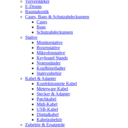
Vorverstärker
E-Drums
Raumakustik
Cases, Bags & Schutzabdeckungen
Cases
Bags
Schutzabdeckungen
Stative
Monitorstative
Boxenstative
Mikrofonstative
Keyboard Stands
Notenständer
Kopfhörerhalter
Stativzubehör
Kabel & Adapter
Konfektionierte Kabel
Meterware Kabel
Stecker & Adapter
Patchkabel
Midi-Kabel
USB-Kabel
Digitalkabel
Kabelzubehör
Zubehör & Ersatzteile