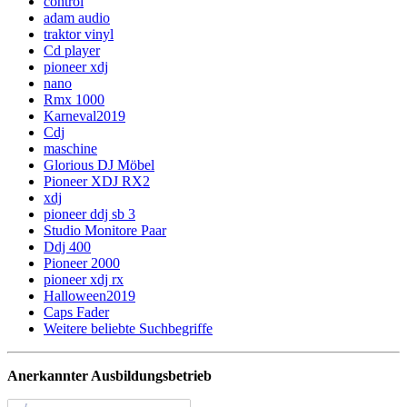
control
adam audio
traktor vinyl
Cd player
pioneer xdj
nano
Rmx 1000
Karneval2019
Cdj
maschine
Glorious DJ Möbel
Pioneer XDJ RX2
xdj
pioneer ddj sb 3
Studio Monitore Paar
Ddj 400
Pioneer 2000
pioneer xdj rx
Halloween2019
Caps Fader
Weitere beliebte Suchbegriffe
Anerkannter Ausbildungsbetrieb