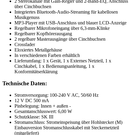
2 Stereokanäle mit Gain-Regler und 2-Band-EQ, Anschluss
über Cinchbuchsen
Integriertes Bluetooth-Audio-Streaming für kabellosen
Musikgenuss
MP3-Player mit USB-Anschluss und blauer LCD-Anzeige
Regelbarer Mikrofoneingang über 6,3-mm-Klinke
Regelbarer Kopfhörerausgang
2 regelbare Masterausgänge über Cinchbuchsen
Crossfader
Eloxiertes Metallgehäuse
In verschiedenen Farben erhältlich
Lieferumfang: 1 x Gerät, 1 x Externes Netzteil, 1 x
Cinchkabel, 1 x Bedienungsanleitung, 1 x
Konformitätserklärung
Technische Daten:
Stromversorgung: 100-240 V AC, 50/60 Hz
12 V DC 500 mA
Pinbelegung: Innen + außen -
Gesamtanschlusswert: 6,00 W
Schutzklasse: SK III
Stromanschluss: Stromeinspeisung über Hohlstecker (M)
Einbauversion Stromanschlusskabel mit Steckernetzteil
(mitgeliefert)