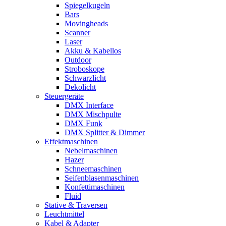
Spiegelkugeln
Bars
Movingheads
Scanner
Laser
Akku & Kabellos
Outdoor
Stroboskope
Schwarzlicht
Dekolicht
Steuergeräte
DMX Interface
DMX Mischpulte
DMX Funk
DMX Splitter & Dimmer
Effektmaschinen
Nebelmaschinen
Hazer
Schneemaschinen
Seifenblasenmaschinen
Konfettimaschinen
Fluid
Stative & Traversen
Leuchtmittel
Kabel & Adapter