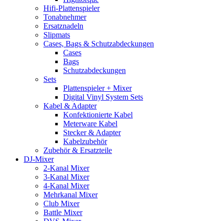
Hifi-Plattenspieler
Tonabnehmer
Ersatznadeln
Slipmats
Cases, Bags & Schutzabdeckungen
Cases
Bags
Schutzabdeckungen
Sets
Plattenspieler + Mixer
Digital Vinyl System Sets
Kabel & Adapter
Konfektionierte Kabel
Meterware Kabel
Stecker & Adapter
Kabelzubehör
Zubehör & Ersatzteile
DJ-Mixer
2-Kanal Mixer
3-Kanal Mixer
4-Kanal Mixer
Mehrkanal Mixer
Club Mixer
Battle Mixer