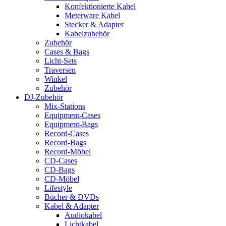
Konfektionierte Kabel
Meterware Kabel
Stecker & Adapter
Kabelzubehör
Zubehör
Cases & Bags
Licht-Sets
Traversen
Winkel
Zubehör
DJ-Zubehör
Mix-Stations
Equipment-Cases
Equipment-Bags
Record-Cases
Record-Bags
Record-Möbel
CD-Cases
CD-Bags
CD-Möbel
Lifestyle
Bücher & DVDs
Kabel & Adapter
Audiokabel
Lichtkabel