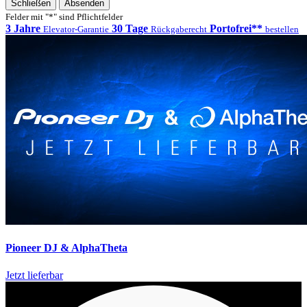
Schließen
Absenden
Felder mit "*" sind Pflichtfelder
3 Jahre
30 Tage
Portofrei**
Elevator-Garantie
Rückgaberecht
bestellen
Pioneer DJ & AlphaTheta
Jetzt lieferbar