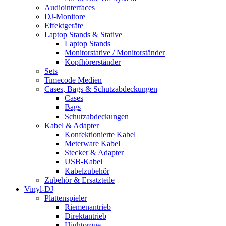
Audiointerfaces
DJ-Monitore
Effektgeräte
Laptop Stands & Stative
Laptop Stands
Monitorstative / Monitorständer
Kopfhörerständer
Sets
Timecode Medien
Cases, Bags & Schutzabdeckungen
Cases
Bags
Schutzabdeckungen
Kabel & Adapter
Konfektionierte Kabel
Meterware Kabel
Stecker & Adapter
USB-Kabel
Kabelzubehör
Zubehör & Ersatzteile
Vinyl-DJ
Plattenspieler
Riemenantrieb
Direktantrieb
Hightorque