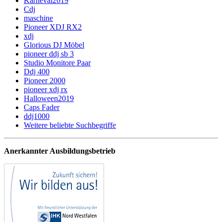
Karneval2019
Cdj
maschine
Pioneer XDJ RX2
xdj
Glorious DJ Möbel
pioneer ddj sb 3
Studio Monitore Paar
Ddj 400
Pioneer 2000
pioneer xdj rx
Halloween2019
Caps Fader
ddj1000
Weitere beliebte Suchbegriffe
Anerkannter Ausbildungsbetrieb