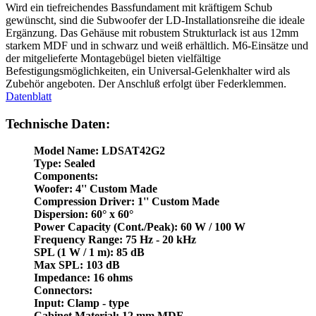
Wird ein tiefreichendes Bassfundament mit kräftigem Schub
gewünscht, sind die Subwoofer der LD-Installationsreihe die ideale
Ergänzung. Das Gehäuse mit robustem Strukturlack ist aus 12mm
starkem MDF und in schwarz und weiß erhältlich. M6-Einsätze und
der mitgelieferte Montagebügel bieten vielfältige
Befestigungsmöglichkeiten, ein Universal-Gelenkhalter wird als
Zubehör angeboten. Der Anschluß erfolgt über Federklemmen.
Datenblatt
Technische Daten:
Model Name: LDSAT42G2
Type: Sealed
Components:
Woofer: 4'' Custom Made
Compression Driver: 1'' Custom Made
Dispersion: 60° x 60°
Power Capacity (Cont./Peak): 60 W / 100 W
Frequency Range: 75 Hz - 20 kHz
SPL (1 W / 1 m): 85 dB
Max SPL: 103 dB
Impedance: 16 ohms
Connectors:
Input: Clamp - type
Cabinet Material: 12 mm MDF