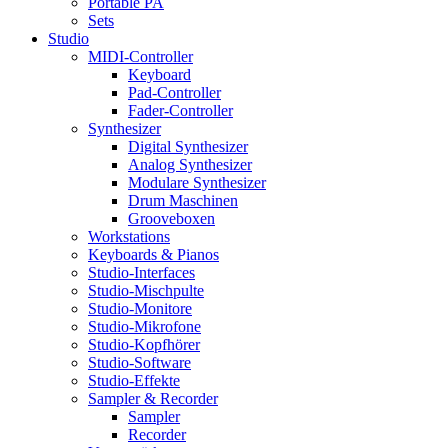
Portable PA
Sets
Studio
MIDI-Controller
Keyboard
Pad-Controller
Fader-Controller
Synthesizer
Digital Synthesizer
Analog Synthesizer
Modulare Synthesizer
Drum Maschinen
Grooveboxen
Workstations
Keyboards & Pianos
Studio-Interfaces
Studio-Mischpulte
Studio-Monitore
Studio-Mikrofone
Studio-Kopfhörer
Studio-Software
Studio-Effekte
Sampler & Recorder
Sampler
Recorder