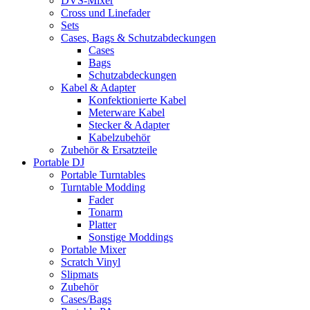
DVS-Mixer
Cross und Linefader
Sets
Cases, Bags & Schutzabdeckungen
Cases
Bags
Schutzabdeckungen
Kabel & Adapter
Konfektionierte Kabel
Meterware Kabel
Stecker & Adapter
Kabelzubehör
Zubehör & Ersatzteile
Portable DJ
Portable Turntables
Turntable Modding
Fader
Tonarm
Platter
Sonstige Moddings
Portable Mixer
Scratch Vinyl
Slipmats
Zubehör
Cases/Bags