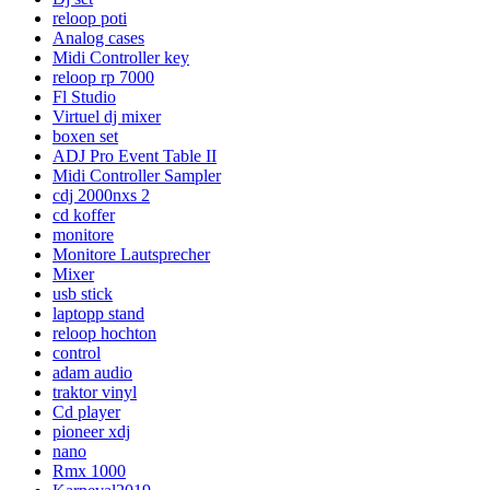
reloop poti
Analog cases
Midi Controller key
reloop rp 7000
Fl Studio
Virtuel dj mixer
boxen set
ADJ Pro Event Table II
Midi Controller Sampler
cdj 2000nxs 2
cd koffer
monitore
Monitore Lautsprecher
Mixer
usb stick
laptopp stand
reloop hochton
control
adam audio
traktor vinyl
Cd player
pioneer xdj
nano
Rmx 1000