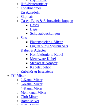
Hifi-Plattenspieler
Tonabnehmer
Ersatznadeln
Slipmats
Cases, Bags & Schutzabdeckungen
Cases
Bags
Schutzabdeckungen
Sets
Plattenspieler + Mixer
Digital Vinyl System Sets
Kabel & Adapter
Konfektionierte Kabel
Meterware Kabel
Stecker & Adapter
Kabelzubehör
Zubehör & Ersatzteile
DJ-Mixer
2-Kanal Mixer
3-Kanal Mixer
4-Kanal Mixer
Mehrkanal Mixer
Club Mixer
Battle Mixer