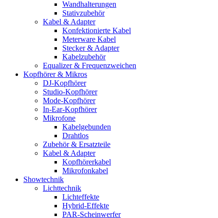
Wandhalterungen
Stativzubehör
Kabel & Adapter
Konfektionierte Kabel
Meterware Kabel
Stecker & Adapter
Kabelzubehör
Equalizer & Frequenzweichen
Kopfhörer & Mikros
DJ-Kopfhörer
Studio-Kopfhörer
Mode-Kopfhörer
In-Ear-Kopfhörer
Mikrofone
Kabelgebunden
Drahtlos
Zubehör & Ersatzteile
Kabel & Adapter
Kopfhörerkabel
Mikrofonkabel
Showtechnik
Lichttechnik
Lichteffekte
Hybrid-Effekte
PAR-Scheinwerfer