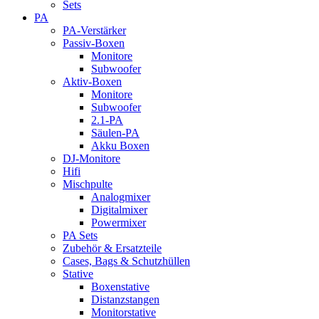
Sets
PA
PA-Verstärker
Passiv-Boxen
Monitore
Subwoofer
Aktiv-Boxen
Monitore
Subwoofer
2.1-PA
Säulen-PA
Akku Boxen
DJ-Monitore
Hifi
Mischpulte
Analogmixer
Digitalmixer
Powermixer
PA Sets
Zubehör & Ersatzteile
Cases, Bags & Schutzhüllen
Stative
Boxenstative
Distanzstangen
Monitorstative