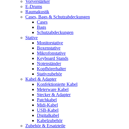
Vorverstärker
E-Drums
Raumakustik
Cases, Bags & Schutzabdeckungen
Cases
Bags
Schutzabdeckungen
Stative
Monitorstative
Boxenstative
Mikrofonstative
Keyboard Stands
Notenständer
Kopfhörerhalter
Stativzubehör
Kabel & Adapter
Konfektionierte Kabel
Meterware Kabel
Stecker & Adapter
Patchkabel
Midi-Kabel
USB-Kabel
Digitalkabel
Kabelzubehör
Zubehör & Ersatzteile