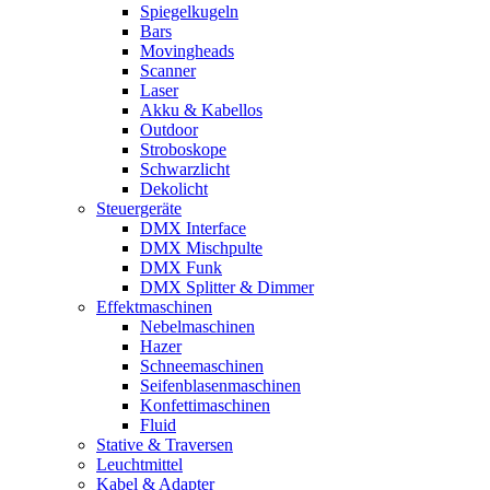
Spiegelkugeln
Bars
Movingheads
Scanner
Laser
Akku & Kabellos
Outdoor
Stroboskope
Schwarzlicht
Dekolicht
Steuergeräte
DMX Interface
DMX Mischpulte
DMX Funk
DMX Splitter & Dimmer
Effektmaschinen
Nebelmaschinen
Hazer
Schneemaschinen
Seifenblasenmaschinen
Konfettimaschinen
Fluid
Stative & Traversen
Leuchtmittel
Kabel & Adapter