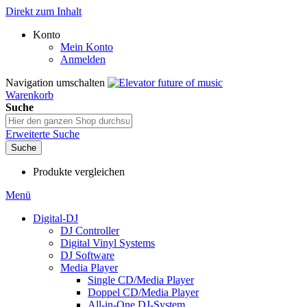
Direkt zum Inhalt
Konto
Mein Konto
Anmelden
Navigation umschalten
Warenkorb
Suche
Erweiterte Suche
Suche
Produkte vergleichen
Menü
Digital-DJ
DJ Controller
Digital Vinyl Systems
DJ Software
Media Player
Single CD/Media Player
Doppel CD/Media Player
All-in-One DJ-System