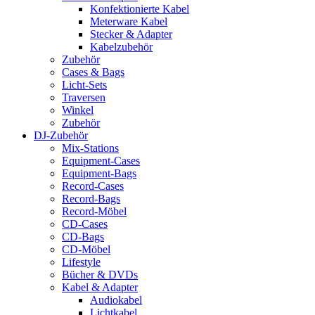
Konfektionierte Kabel
Meterware Kabel
Stecker & Adapter
Kabelzubehör
Zubehör
Cases & Bags
Licht-Sets
Traversen
Winkel
Zubehör
DJ-Zubehör
Mix-Stations
Equipment-Cases
Equipment-Bags
Record-Cases
Record-Bags
Record-Möbel
CD-Cases
CD-Bags
CD-Möbel
Lifestyle
Bücher & DVDs
Kabel & Adapter
Audiokabel
Lichtkabel