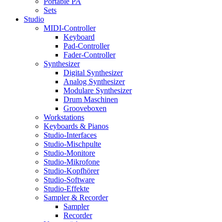
Portable PA
Sets
Studio
MIDI-Controller
Keyboard
Pad-Controller
Fader-Controller
Synthesizer
Digital Synthesizer
Analog Synthesizer
Modulare Synthesizer
Drum Maschinen
Grooveboxen
Workstations
Keyboards & Pianos
Studio-Interfaces
Studio-Mischpulte
Studio-Monitore
Studio-Mikrofone
Studio-Kopfhörer
Studio-Software
Studio-Effekte
Sampler & Recorder
Sampler
Recorder