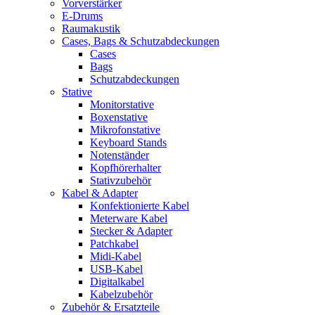
Vorverstärker
E-Drums
Raumakustik
Cases, Bags & Schutzabdeckungen
Cases
Bags
Schutzabdeckungen
Stative
Monitorstative
Boxenstative
Mikrofonstative
Keyboard Stands
Notenständer
Kopfhörerhalter
Stativzubehör
Kabel & Adapter
Konfektionierte Kabel
Meterware Kabel
Stecker & Adapter
Patchkabel
Midi-Kabel
USB-Kabel
Digitalkabel
Kabelzubehör
Zubehör & Ersatzteile