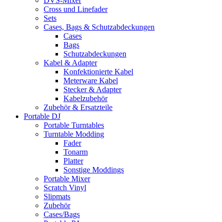
DVS-Mixer
Cross und Linefader
Sets
Cases, Bags & Schutzabdeckungen
Cases
Bags
Schutzabdeckungen
Kabel & Adapter
Konfektionierte Kabel
Meterware Kabel
Stecker & Adapter
Kabelzubehör
Zubehör & Ersatzteile
Portable DJ
Portable Turntables
Turntable Modding
Fader
Tonarm
Platter
Sonstige Moddings
Portable Mixer
Scratch Vinyl
Slipmats
Zubehör
Cases/Bags