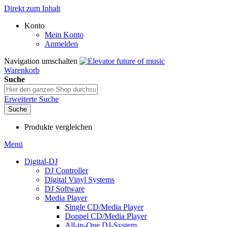
Direkt zum Inhalt
Konto
Mein Konto
Anmelden
Navigation umschalten
Warenkorb
Suche
Erweiterte Suche
Suche
Produkte vergleichen
Menü
Digital-DJ
DJ Controller
Digital Vinyl Systems
DJ Software
Media Player
Single CD/Media Player
Doppel CD/Media Player
All-in-One DJ-System