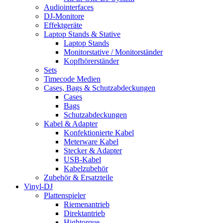
Audiointerfaces
DJ-Monitore
Effektgeräte
Laptop Stands & Stative
Laptop Stands
Monitorstative / Monitorständer
Kopfhörerständer
Sets
Timecode Medien
Cases, Bags & Schutzabdeckungen
Cases
Bags
Schutzabdeckungen
Kabel & Adapter
Konfektionierte Kabel
Meterware Kabel
Stecker & Adapter
USB-Kabel
Kabelzubehör
Zubehör & Ersatzteile
Vinyl-DJ
Plattenspieler
Riemenantrieb
Direktantrieb
Hightorque