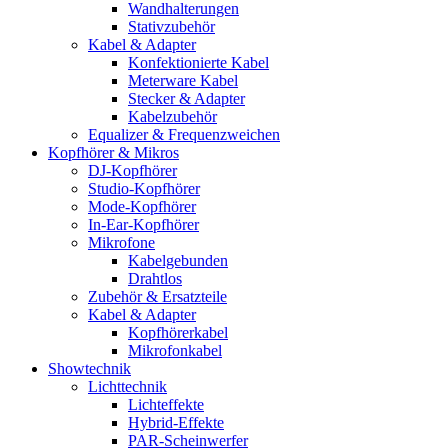
Wandhalterungen
Stativzubehör
Kabel & Adapter
Konfektionierte Kabel
Meterware Kabel
Stecker & Adapter
Kabelzubehör
Equalizer & Frequenzweichen
Kopfhörer & Mikros
DJ-Kopfhörer
Studio-Kopfhörer
Mode-Kopfhörer
In-Ear-Kopfhörer
Mikrofone
Kabelgebunden
Drahtlos
Zubehör & Ersatzteile
Kabel & Adapter
Kopfhörerkabel
Mikrofonkabel
Showtechnik
Lichttechnik
Lichteffekte
Hybrid-Effekte
PAR-Scheinwerfer