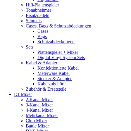
Hifi-Plattenspieler
Tonabnehmer
Ersatznadeln
Slipmats
Cases, Bags & Schutzabdeckungen
Cases
Bags
Schutzabdeckungen
Sets
Plattenspieler + Mixer
Digital Vinyl System Sets
Kabel & Adapter
Konfektionierte Kabel
Meterware Kabel
Stecker & Adapter
Kabelzubehör
Zubehör & Ersatzteile
DJ-Mixer
2-Kanal Mixer
3-Kanal Mixer
4-Kanal Mixer
Mehrkanal Mixer
Club Mixer
Battle Mixer