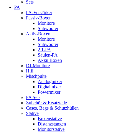
Sets
PA
PA-Verstärker
Passiv-Boxen
Monitore
Subwoofer
Aktiv-Boxen
Monitore
Subwoofer
2.1-PA
Säulen-PA
Akku Boxen
DJ-Monitore
Hifi
Mischpulte
Analogmixer
Digitalmixer
Powermixer
PA Sets
Zubehör & Ersatzteile
Cases, Bags & Schutzhüllen
Stative
Boxenstative
Distanzstangen
Monitorstative