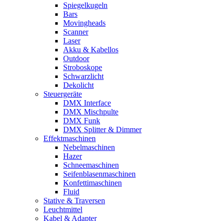
Spiegelkugeln
Bars
Movingheads
Scanner
Laser
Akku & Kabellos
Outdoor
Stroboskope
Schwarzlicht
Dekolicht
Steuergeräte
DMX Interface
DMX Mischpulte
DMX Funk
DMX Splitter & Dimmer
Effektmaschinen
Nebelmaschinen
Hazer
Schneemaschinen
Seifenblasenmaschinen
Konfettimaschinen
Fluid
Stative & Traversen
Leuchtmittel
Kabel & Adapter