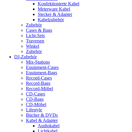
Konfektionierte Kabel
Meterware Kabel
Stecker & Adapter
Kabelzubehör
Zubehör
Cases & Bags
Licht-Sets
Traversen
Winkel
Zubehör
DJ-Zubehör
Mix-Stations
Equipment-Cases
Equipment-Bags
Record-Cases
Record-Bags
Record-Möbel
CD-Cases
CD-Bags
CD-Möbel
Lifestyle
Bücher & DVDs
Kabel & Adapter
Audiokabel
Lichtkabel