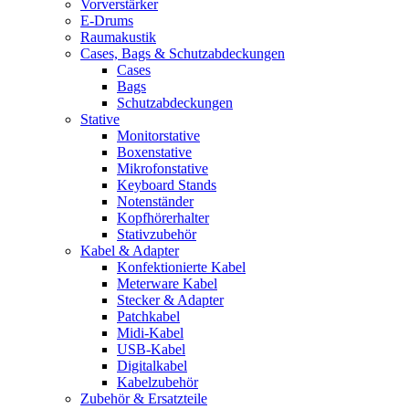
Vorverstärker
E-Drums
Raumakustik
Cases, Bags & Schutzabdeckungen
Cases
Bags
Schutzabdeckungen
Stative
Monitorstative
Boxenstative
Mikrofonstative
Keyboard Stands
Notenständer
Kopfhörerhalter
Stativzubehör
Kabel & Adapter
Konfektionierte Kabel
Meterware Kabel
Stecker & Adapter
Patchkabel
Midi-Kabel
USB-Kabel
Digitalkabel
Kabelzubehör
Zubehör & Ersatzteile