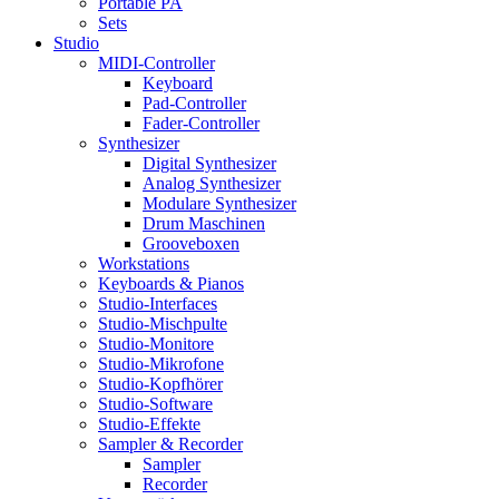
Portable PA
Sets
Studio
MIDI-Controller
Keyboard
Pad-Controller
Fader-Controller
Synthesizer
Digital Synthesizer
Analog Synthesizer
Modulare Synthesizer
Drum Maschinen
Grooveboxen
Workstations
Keyboards & Pianos
Studio-Interfaces
Studio-Mischpulte
Studio-Monitore
Studio-Mikrofone
Studio-Kopfhörer
Studio-Software
Studio-Effekte
Sampler & Recorder
Sampler
Recorder