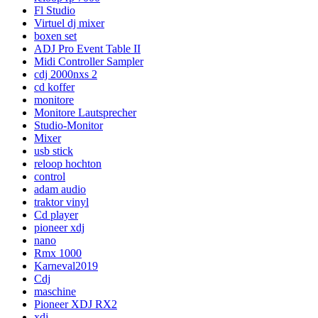
Fl Studio
Virtuel dj mixer
boxen set
ADJ Pro Event Table II
Midi Controller Sampler
cdj 2000nxs 2
cd koffer
monitore
Monitore Lautsprecher
Studio-Monitor
Mixer
usb stick
reloop hochton
control
adam audio
traktor vinyl
Cd player
pioneer xdj
nano
Rmx 1000
Karneval2019
Cdj
maschine
Pioneer XDJ RX2
xdj