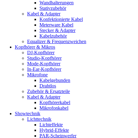
Wandhalterungen
Stativzubehör
Kabel & Adapter
Konfektionierte Kabel
Meterware Kabel
Stecker & Adapter
Kabelzubehör
Equalizer & Frequenzweichen
Kopfhörer & Mikros
DJ-Kopfhörer
Studio-Kopfhörer
Mode-Kopfhörer
In-Ear-Kopfhörer
Mikrofone
Kabelgebunden
Drahtlos
Zubehör & Ersatzteile
Kabel & Adapter
Kopfhörerkabel
Mikrofonkabel
Showtechnik
Lichttechnik
Lichteffekte
Hybrid-Effekte
PAR-Scheinwerfer