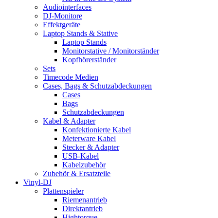
Audiointerfaces
DJ-Monitore
Effektgeräte
Laptop Stands & Stative
Laptop Stands
Monitorstative / Monitorständer
Kopfhörerständer
Sets
Timecode Medien
Cases, Bags & Schutzabdeckungen
Cases
Bags
Schutzabdeckungen
Kabel & Adapter
Konfektionierte Kabel
Meterware Kabel
Stecker & Adapter
USB-Kabel
Kabelzubehör
Zubehör & Ersatzteile
Vinyl-DJ
Plattenspieler
Riemenantrieb
Direktantrieb
Hightorque