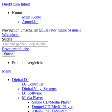
Direkt zum Inhalt
Konto
Mein Konto
Anmelden
Navigation umschalten
Warenkorb
Suche
Erweiterte Suche
Suche
Produkte vergleichen
Menü
Digital-DJ
DJ Controller
Digital Vinyl Systems
DJ Software
Media Player
Single CD/Media Player
Doppel CD/Media Player
All-in-One DJ-System