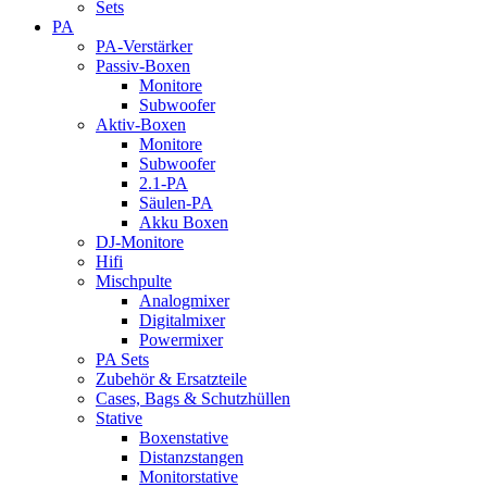
Sets
PA
PA-Verstärker
Passiv-Boxen
Monitore
Subwoofer
Aktiv-Boxen
Monitore
Subwoofer
2.1-PA
Säulen-PA
Akku Boxen
DJ-Monitore
Hifi
Mischpulte
Analogmixer
Digitalmixer
Powermixer
PA Sets
Zubehör & Ersatzteile
Cases, Bags & Schutzhüllen
Stative
Boxenstative
Distanzstangen
Monitorstative