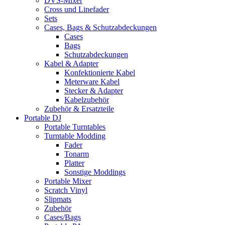
DVS-Mixer
Cross und Linefader
Sets
Cases, Bags & Schutzabdeckungen
Cases
Bags
Schutzabdeckungen
Kabel & Adapter
Konfektionierte Kabel
Meterware Kabel
Stecker & Adapter
Kabelzubehör
Zubehör & Ersatzteile
Portable DJ
Portable Turntables
Turntable Modding
Fader
Tonarm
Platter
Sonstige Moddings
Portable Mixer
Scratch Vinyl
Slipmats
Zubehör
Cases/Bags