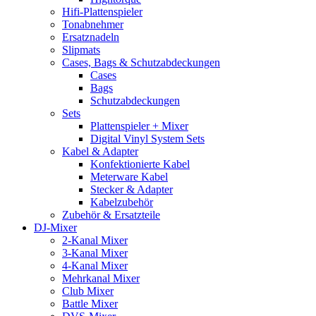
Hifi-Plattenspieler
Tonabnehmer
Ersatznadeln
Slipmats
Cases, Bags & Schutzabdeckungen
Cases
Bags
Schutzabdeckungen
Sets
Plattenspieler + Mixer
Digital Vinyl System Sets
Kabel & Adapter
Konfektionierte Kabel
Meterware Kabel
Stecker & Adapter
Kabelzubehör
Zubehör & Ersatzteile
DJ-Mixer
2-Kanal Mixer
3-Kanal Mixer
4-Kanal Mixer
Mehrkanal Mixer
Club Mixer
Battle Mixer