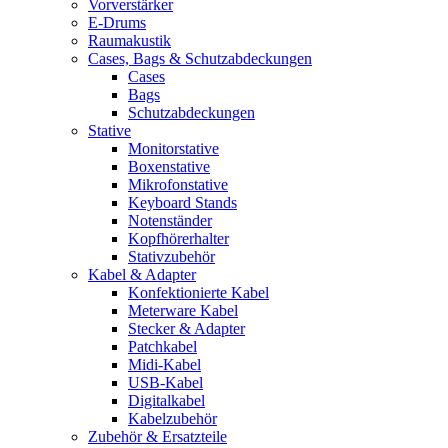
Vorverstärker
E-Drums
Raumakustik
Cases, Bags & Schutzabdeckungen
Cases
Bags
Schutzabdeckungen
Stative
Monitorstative
Boxenstative
Mikrofonstative
Keyboard Stands
Notenständer
Kopfhörerhalter
Stativzubehör
Kabel & Adapter
Konfektionierte Kabel
Meterware Kabel
Stecker & Adapter
Patchkabel
Midi-Kabel
USB-Kabel
Digitalkabel
Kabelzubehör
Zubehör & Ersatzteile