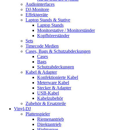
Audiointerfaces
DJ-Monitore
Effektgeräte
Laptop Stands & Stative
Laptop Stands
Monitorstative / Monitorständer
Kopfhörerständer
Sets
Timecode Medien
Cases, Bags & Schutzabdeckungen
Cases
Bags
Schutzabdeckungen
Kabel & Adapter
Konfektionierte Kabel
Meterware Kabel
Stecker & Adapter
USB-Kabel
Kabelzubehör
Zubehör & Ersatzteile
Vinyl-DJ
Plattenspieler
Riemenantrieb
Direktantrieb
Hightorque