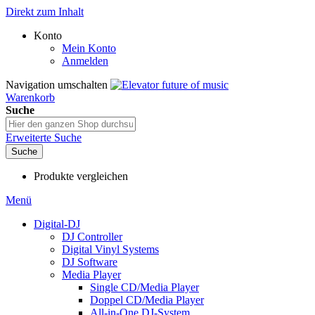
Direkt zum Inhalt
Konto
Mein Konto
Anmelden
Navigation umschalten
Warenkorb
Suche
Erweiterte Suche
Suche
Produkte vergleichen
Menü
Digital-DJ
DJ Controller
Digital Vinyl Systems
DJ Software
Media Player
Single CD/Media Player
Doppel CD/Media Player
All-in-One DJ-System