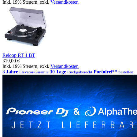
Inkl. 19% Steuern
,
exkl.
Versandkosten
Reloop RT-1 BT
319,00 €
Inkl. 19% Steuern
,
exkl.
Versandkosten
3 Jahre
30 Tage
Portofrei**
Elevator-Garantie
Rückgaberecht
bestellen