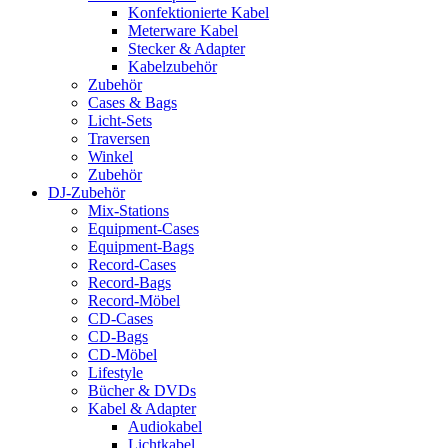
Konfektionierte Kabel
Meterware Kabel
Stecker & Adapter
Kabelzubehör
Zubehör
Cases & Bags
Licht-Sets
Traversen
Winkel
Zubehör
DJ-Zubehör
Mix-Stations
Equipment-Cases
Equipment-Bags
Record-Cases
Record-Bags
Record-Möbel
CD-Cases
CD-Bags
CD-Möbel
Lifestyle
Bücher & DVDs
Kabel & Adapter
Audiokabel
Lichtkabel