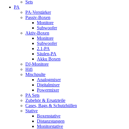
Sets
PA
PA-Verstärker
Passiv-Boxen
Monitore
Subwoofer
Aktiv-Boxen
Monitore
Subwoofer
2.1-PA
Säulen-PA
Akku Boxen
DJ-Monitore
Hifi
Mischpulte
Analogmixer
Digitalmixer
Powermixer
PA Sets
Zubehör & Ersatzteile
Cases, Bags & Schutzhüllen
Stative
Boxenstative
Distanzstangen
Monitorstative