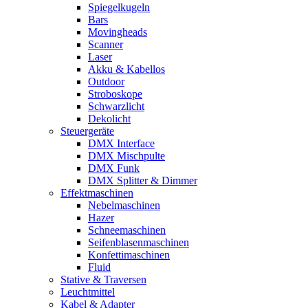
Spiegelkugeln
Bars
Movingheads
Scanner
Laser
Akku & Kabellos
Outdoor
Stroboskope
Schwarzlicht
Dekolicht
Steuergeräte
DMX Interface
DMX Mischpulte
DMX Funk
DMX Splitter & Dimmer
Effektmaschinen
Nebelmaschinen
Hazer
Schneemaschinen
Seifenblasenmaschinen
Konfettimaschinen
Fluid
Stative & Traversen
Leuchtmittel
Kabel & Adapter