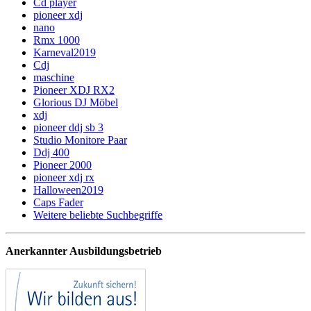
Cd player
pioneer xdj
nano
Rmx 1000
Karneval2019
Cdj
maschine
Pioneer XDJ RX2
Glorious DJ Möbel
xdj
pioneer ddj sb 3
Studio Monitore Paar
Ddj 400
Pioneer 2000
pioneer xdj rx
Halloween2019
Caps Fader
Weitere beliebte Suchbegriffe
Anerkannter Ausbildungsbetrieb