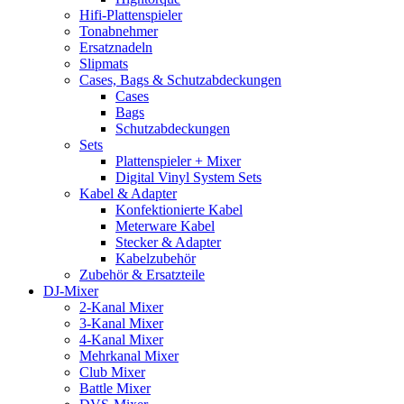
Hifi-Plattenspieler
Tonabnehmer
Ersatznadeln
Slipmats
Cases, Bags & Schutzabdeckungen
Cases
Bags
Schutzabdeckungen
Sets
Plattenspieler + Mixer
Digital Vinyl System Sets
Kabel & Adapter
Konfektionierte Kabel
Meterware Kabel
Stecker & Adapter
Kabelzubehör
Zubehör & Ersatzteile
DJ-Mixer
2-Kanal Mixer
3-Kanal Mixer
4-Kanal Mixer
Mehrkanal Mixer
Club Mixer
Battle Mixer