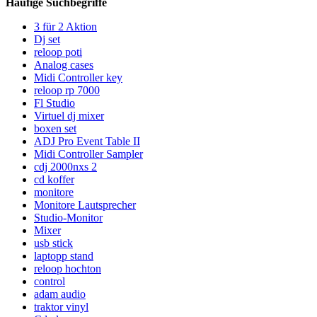
Häufige Suchbegriffe
3 für 2 Aktion
Dj set
reloop poti
Analog cases
Midi Controller key
reloop rp 7000
Fl Studio
Virtuel dj mixer
boxen set
ADJ Pro Event Table II
Midi Controller Sampler
cdj 2000nxs 2
cd koffer
monitore
Monitore Lautsprecher
Studio-Monitor
Mixer
usb stick
laptopp stand
reloop hochton
control
adam audio
traktor vinyl