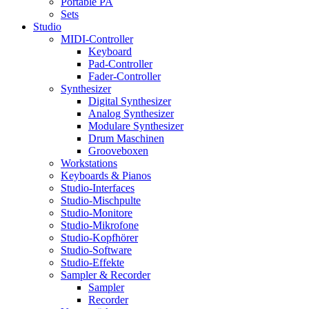
Portable PA
Sets
Studio
MIDI-Controller
Keyboard
Pad-Controller
Fader-Controller
Synthesizer
Digital Synthesizer
Analog Synthesizer
Modulare Synthesizer
Drum Maschinen
Grooveboxen
Workstations
Keyboards & Pianos
Studio-Interfaces
Studio-Mischpulte
Studio-Monitore
Studio-Mikrofone
Studio-Kopfhörer
Studio-Software
Studio-Effekte
Sampler & Recorder
Sampler
Recorder