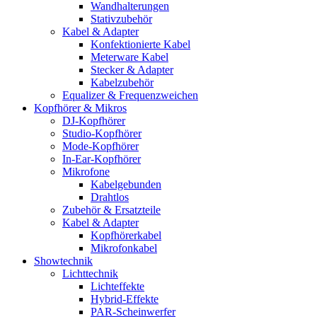
Wandhalterungen
Stativzubehör
Kabel & Adapter
Konfektionierte Kabel
Meterware Kabel
Stecker & Adapter
Kabelzubehör
Equalizer & Frequenzweichen
Kopfhörer & Mikros
DJ-Kopfhörer
Studio-Kopfhörer
Mode-Kopfhörer
In-Ear-Kopfhörer
Mikrofone
Kabelgebunden
Drahtlos
Zubehör & Ersatzteile
Kabel & Adapter
Kopfhörerkabel
Mikrofonkabel
Showtechnik
Lichttechnik
Lichteffekte
Hybrid-Effekte
PAR-Scheinwerfer