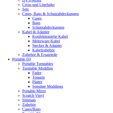
DVS-Mixer
Cross und Linefader
Sets
Cases, Bags & Schutzabdeckungen
Cases
Bags
Schutzabdeckungen
Kabel & Adapter
Konfektionierte Kabel
Meterware Kabel
Stecker & Adapter
Kabelzubehör
Zubehör & Ersatzteile
Portable DJ
Portable Turntables
Turntable Modding
Fader
Tonarm
Platter
Sonstige Moddings
Portable Mixer
Scratch Vinyl
Slipmats
Zubehör
Cases/Bags