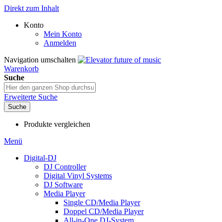
Direkt zum Inhalt
Konto
Mein Konto
Anmelden
Navigation umschalten
Warenkorb
Suche
Erweiterte Suche
Suche
Produkte vergleichen
Menü
Digital-DJ
DJ Controller
Digital Vinyl Systems
DJ Software
Media Player
Single CD/Media Player
Doppel CD/Media Player
All-in-One DJ-System