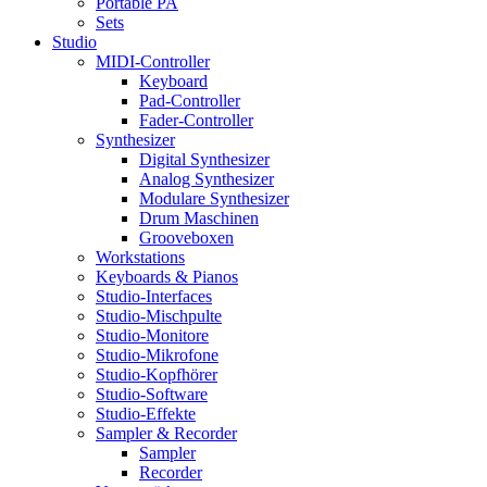
Portable PA
Sets
Studio
MIDI-Controller
Keyboard
Pad-Controller
Fader-Controller
Synthesizer
Digital Synthesizer
Analog Synthesizer
Modulare Synthesizer
Drum Maschinen
Grooveboxen
Workstations
Keyboards & Pianos
Studio-Interfaces
Studio-Mischpulte
Studio-Monitore
Studio-Mikrofone
Studio-Kopfhörer
Studio-Software
Studio-Effekte
Sampler & Recorder
Sampler
Recorder