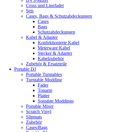
DVS-Mixer
Cross und Linefader
Sets
Cases, Bags & Schutzabdeckungen
Cases
Bags
Schutzabdeckungen
Kabel & Adapter
Konfektionierte Kabel
Meterware Kabel
Stecker & Adapter
Kabelzubehör
Zubehör & Ersatzteile
Portable DJ
Portable Turntables
Turntable Modding
Fader
Tonarm
Platter
Sonstige Moddings
Portable Mixer
Scratch Vinyl
Slipmats
Zubehör
Cases/Bags