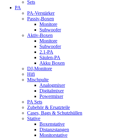
Sets
PA
PA-Verstärker
Passiv-Boxen
Monitore
Subwoofer
Aktiv-Boxen
Monitore
Subwoofer
2.1-PA
Säulen-PA
Akku Boxen
DJ-Monitore
Hifi
Mischpulte
Analogmixer
Digitalmixer
Powermixer
PA Sets
Zubehör & Ersatzteile
Cases, Bags & Schutzhüllen
Stative
Boxenstative
Distanzstangen
Monitorstative