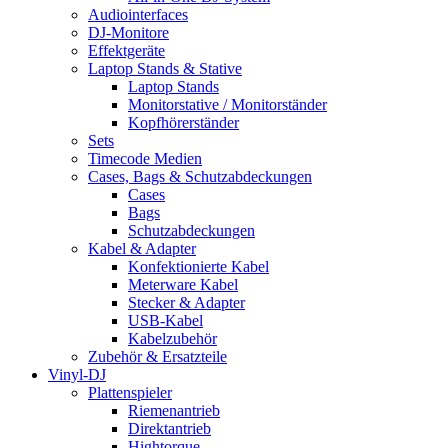
Audiointerfaces
DJ-Monitore
Effektgeräte
Laptop Stands & Stative
Laptop Stands
Monitorstative / Monitorständer
Kopfhörerständer
Sets
Timecode Medien
Cases, Bags & Schutzabdeckungen
Cases
Bags
Schutzabdeckungen
Kabel & Adapter
Konfektionierte Kabel
Meterware Kabel
Stecker & Adapter
USB-Kabel
Kabelzubehör
Zubehör & Ersatzteile
Vinyl-DJ
Plattenspieler
Riemenantrieb
Direktantrieb
Hightorque