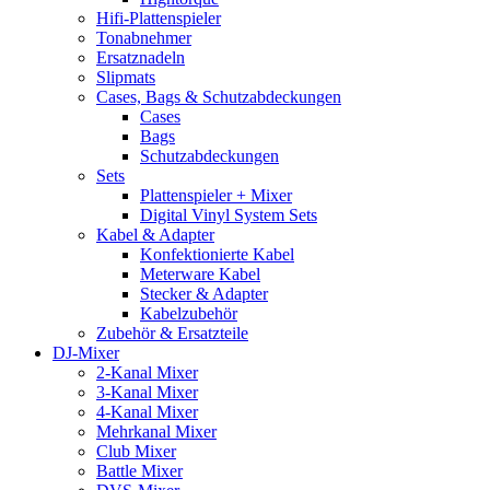
Hifi-Plattenspieler
Tonabnehmer
Ersatznadeln
Slipmats
Cases, Bags & Schutzabdeckungen
Cases
Bags
Schutzabdeckungen
Sets
Plattenspieler + Mixer
Digital Vinyl System Sets
Kabel & Adapter
Konfektionierte Kabel
Meterware Kabel
Stecker & Adapter
Kabelzubehör
Zubehör & Ersatzteile
DJ-Mixer
2-Kanal Mixer
3-Kanal Mixer
4-Kanal Mixer
Mehrkanal Mixer
Club Mixer
Battle Mixer