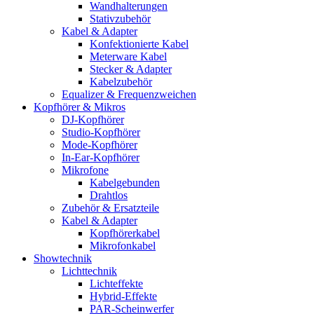
Wandhalterungen
Stativzubehör
Kabel & Adapter
Konfektionierte Kabel
Meterware Kabel
Stecker & Adapter
Kabelzubehör
Equalizer & Frequenzweichen
Kopfhörer & Mikros
DJ-Kopfhörer
Studio-Kopfhörer
Mode-Kopfhörer
In-Ear-Kopfhörer
Mikrofone
Kabelgebunden
Drahtlos
Zubehör & Ersatzteile
Kabel & Adapter
Kopfhörerkabel
Mikrofonkabel
Showtechnik
Lichttechnik
Lichteffekte
Hybrid-Effekte
PAR-Scheinwerfer