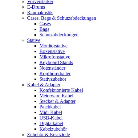
Vorverstärker
E-Drums
Raumakustik
Cases, Bags & Schutzabdeckungen
Cases
Bags
Schutzabdeckungen
Stative
Monitorstative
Boxenstative
Mikrofonstative
Keyboard Stands
Notenständer
Kopfhörerhalter
Stativzubehör
Kabel & Adapter
Konfektionierte Kabel
Meterware Kabel
Stecker & Adapter
Patchkabel
Midi-Kabel
USB-Kabel
Digitalkabel
Kabelzubehör
Zubehör & Ersatzteile