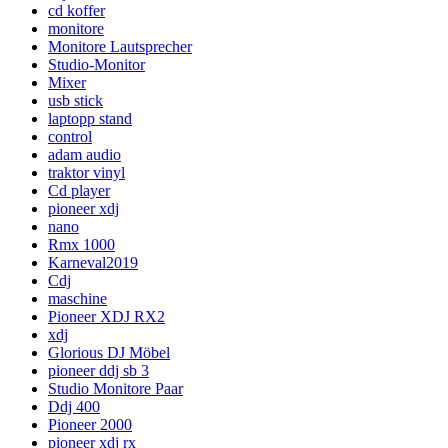
cd koffer
monitore
Monitore Lautsprecher
Studio-Monitor
Mixer
usb stick
laptopp stand
control
adam audio
traktor vinyl
Cd player
pioneer xdj
nano
Rmx 1000
Karneval2019
Cdj
maschine
Pioneer XDJ RX2
xdj
Glorious DJ Möbel
pioneer ddj sb 3
Studio Monitore Paar
Ddj 400
Pioneer 2000
pioneer xdj rx