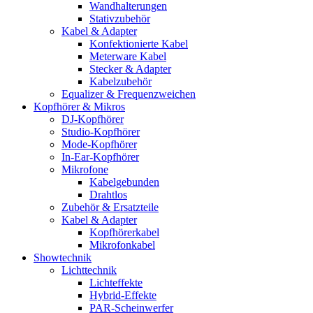
Wandhalterungen
Stativzubehör
Kabel & Adapter
Konfektionierte Kabel
Meterware Kabel
Stecker & Adapter
Kabelzubehör
Equalizer & Frequenzweichen
Kopfhörer & Mikros
DJ-Kopfhörer
Studio-Kopfhörer
Mode-Kopfhörer
In-Ear-Kopfhörer
Mikrofone
Kabelgebunden
Drahtlos
Zubehör & Ersatzteile
Kabel & Adapter
Kopfhörerkabel
Mikrofonkabel
Showtechnik
Lichttechnik
Lichteffekte
Hybrid-Effekte
PAR-Scheinwerfer