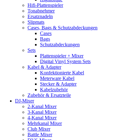
Hifi-Plattenspieler
Tonabnehmer
Ersatznadeln
Slipmats
Cases, Bags & Schutzabdeckungen
Cases
Bags
Schutzabdeckungen
Sets
Plattenspieler + Mixer
Digital Vinyl System Sets
Kabel & Adapter
Konfektionierte Kabel
Meterware Kabel
Stecker & Adapter
Kabelzubehör
Zubehör & Ersatzteile
DJ-Mixer
2-Kanal Mixer
3-Kanal Mixer
4-Kanal Mixer
Mehrkanal Mixer
Club Mixer
Battle Mixer