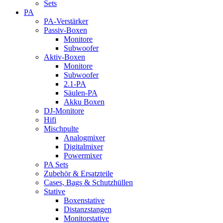
Sets
PA
PA-Verstärker
Passiv-Boxen
Monitore
Subwoofer
Aktiv-Boxen
Monitore
Subwoofer
2.1-PA
Säulen-PA
Akku Boxen
DJ-Monitore
Hifi
Mischpulte
Analogmixer
Digitalmixer
Powermixer
PA Sets
Zubehör & Ersatzteile
Cases, Bags & Schutzhüllen
Stative
Boxenstative
Distanzstangen
Monitorstative