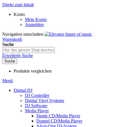
Direkt zum Inhalt
Konto
Mein Konto
Anmelden
Navigation umschalten
Warenkorb
Suche
Erweiterte Suche
Suche
Produkte vergleichen
Menü
Digital-DJ
DJ Controller
Digital Vinyl Systems
DJ Software
Media Player
Single CD/Media Player
Doppel CD/Media Player
All-in-One DJ-System