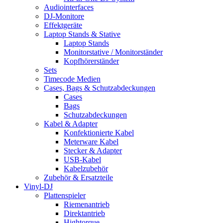
Audiointerfaces
DJ-Monitore
Effektgeräte
Laptop Stands & Stative
Laptop Stands
Monitorstative / Monitorständer
Kopfhörerständer
Sets
Timecode Medien
Cases, Bags & Schutzabdeckungen
Cases
Bags
Schutzabdeckungen
Kabel & Adapter
Konfektionierte Kabel
Meterware Kabel
Stecker & Adapter
USB-Kabel
Kabelzubehör
Zubehör & Ersatzteile
Vinyl-DJ
Plattenspieler
Riemenantrieb
Direktantrieb
Hightorque