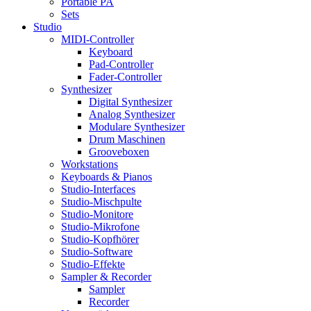
Portable PA
Sets
Studio
MIDI-Controller
Keyboard
Pad-Controller
Fader-Controller
Synthesizer
Digital Synthesizer
Analog Synthesizer
Modulare Synthesizer
Drum Maschinen
Grooveboxen
Workstations
Keyboards & Pianos
Studio-Interfaces
Studio-Mischpulte
Studio-Monitore
Studio-Mikrofone
Studio-Kopfhörer
Studio-Software
Studio-Effekte
Sampler & Recorder
Sampler
Recorder