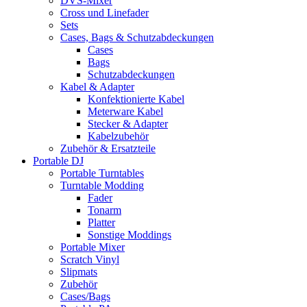
DVS-Mixer
Cross und Linefader
Sets
Cases, Bags & Schutzabdeckungen
Cases
Bags
Schutzabdeckungen
Kabel & Adapter
Konfektionierte Kabel
Meterware Kabel
Stecker & Adapter
Kabelzubehör
Zubehör & Ersatzteile
Portable DJ
Portable Turntables
Turntable Modding
Fader
Tonarm
Platter
Sonstige Moddings
Portable Mixer
Scratch Vinyl
Slipmats
Zubehör
Cases/Bags