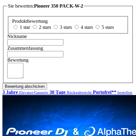
Sie bewerten:
Pioneer 350 PACK-W-2
Produktbewertung
1 star
2 stars
3 stars
4 stars
5 stars
Nickname
Zusammenfassung
Bewertung
Bewertung abschicken
3 Jahre
30 Tage
Portofrei**
Elevator-Garantie
Rückgaberecht
bestellen