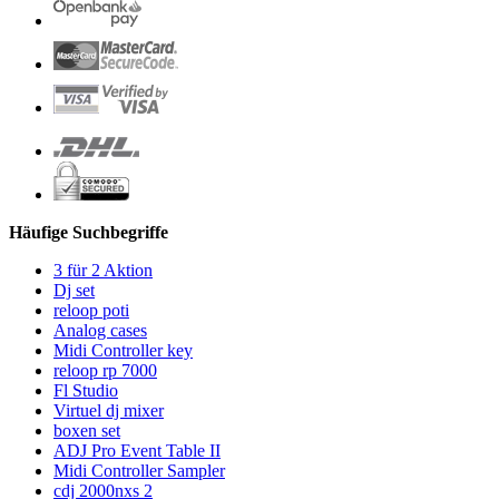
Häufige Suchbegriffe
3 für 2 Aktion
Dj set
reloop poti
Analog cases
Midi Controller key
reloop rp 7000
Fl Studio
Virtuel dj mixer
boxen set
ADJ Pro Event Table II
Midi Controller Sampler
cdj 2000nxs 2