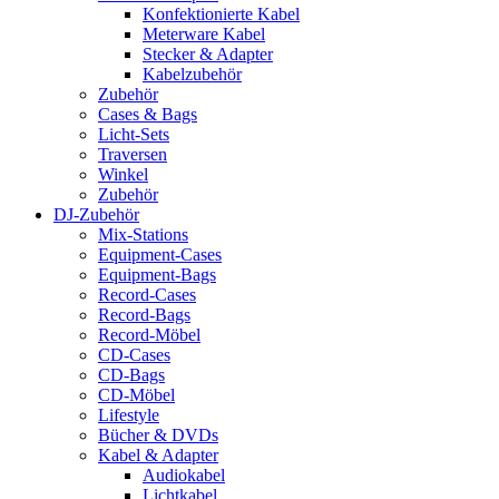
Konfektionierte Kabel
Meterware Kabel
Stecker & Adapter
Kabelzubehör
Zubehör
Cases & Bags
Licht-Sets
Traversen
Winkel
Zubehör
DJ-Zubehör
Mix-Stations
Equipment-Cases
Equipment-Bags
Record-Cases
Record-Bags
Record-Möbel
CD-Cases
CD-Bags
CD-Möbel
Lifestyle
Bücher & DVDs
Kabel & Adapter
Audiokabel
Lichtkabel