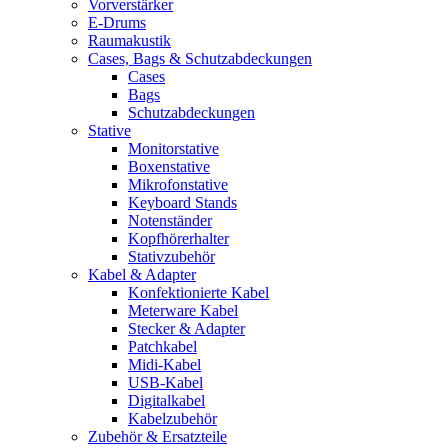
Vorverstärker
E-Drums
Raumakustik
Cases, Bags & Schutzabdeckungen
Cases
Bags
Schutzabdeckungen
Stative
Monitorstative
Boxenstative
Mikrofonstative
Keyboard Stands
Notenständer
Kopfhörerhalter
Stativzubehör
Kabel & Adapter
Konfektionierte Kabel
Meterware Kabel
Stecker & Adapter
Patchkabel
Midi-Kabel
USB-Kabel
Digitalkabel
Kabelzubehör
Zubehör & Ersatzteile