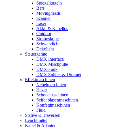
Spiegelkugeln
Bars
Movingheads
Scanner
Laser
Akku & Kabellos
Outdoor
Stroboskope
Schwarzlicht
Dekolicht
Steuergeräte
DMX Interface
DMX Mischpulte
DMX Funk
DMX Splitter & Dimmer
Effektmaschinen
Nebelmaschinen
Hazer
Schneemaschinen
Seifenblasenmaschinen
Konfettimaschinen
Fluid
Stative & Traversen
Leuchtmittel
Kabel & Adapter