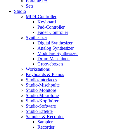
Portable PA
Sets
Studio
MIDI-Controller
Keyboard
Pad-Controller
Fader-Controller
Synthesizer
Digital Synthesizer
Analog Synthesizer
Modulare Synthesizer
Drum Maschinen
Grooveboxen
Workstations
Keyboards & Pianos
Studio-Interfaces
Studio-Mischpulte
Studio-Monitore
Studio-Mikrofone
Studio-Kopfhörer
Studio-Software
Studio-Effekte
Sampler & Recorder
Sampler
Recorder