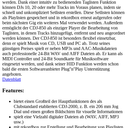
werden. Dank einer intuitiv zu bedienenden Taglisten Funktion
können DJs 10, 20 oder mehr Tracks im Voraus planen, indem sie
schnell und unkompliziert Setlisten erstellen. Diese Setlisten können
als Playlisten gespeichert und in rekordbox erneut aufgerufen oder
beim nächsten Gig ein weiteres Mal verwendet werden. Außerdem
ermöglicht der CDJ-850 als einziger Player die Bearbeitung von
Taglisten, in denen Tracks hinzugefügt, entfernt und neu angeordnet
werden können. Der CDJ-850 ist besonders flexibel einsetzbar,
denn er spielt Musik von CD, USB und PC ab. Trotz seines
günstigen Preises spielt er neben MP3s und AAC-Musikdateien
auch professionelle 24-Bit WAV und AIFF Dateien ab. Er kann als
MIDI Controller und 24-Bit Soundkarte für Musiksoftware
eingesetzt werden, und dank seiner HID Funktion werden schon
bald die ersten Softwareanbieter Plug''n''Play Unterstützung
angeboten.
Datenblatt
Features:
bietet einen Großteil der Hauptfunktionen des als
Clubstandard etablierten CDJ-2000, z. B. ein 206 mm Jog
Dial und einen großen Bildschirm für visuelle Informationen
spielt eine Vielzahl digitaler Dateien ab (WAV, AIFF, MP3
usw.)
mit rekordbox zur Erstellung und Bearbeitung von Playlisten