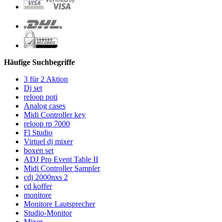
Häufige Suchbegriffe
3 für 2 Aktion
Dj set
reloop poti
Analog cases
Midi Controller key
reloop rp 7000
Fl Studio
Virtuel dj mixer
boxen set
ADJ Pro Event Table II
Midi Controller Sampler
cdj 2000nxs 2
cd koffer
monitore
Monitore Lautsprecher
Studio-Monitor
Mixer