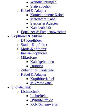
Wandhalterungen
Stativzubehör
Kabel & Adapter
Konfektionierte Kabel
Meterware Kabel
Stecker & Adapter
Kabelzubehör
Equalizer & Frequenzweichen
Kopfhörer & Mikros
DJ-Kopfhörer
Studio-Kopfhörer
Mode-Kopfhörer
In-Ear-Kopfhörer
Mikrofone
Kabelgebunden
Drahtlos
Zubehör & Ersatzteile
Kabel & Adapter
Kopfhörerkabel
Mikrofonkabel
Showtechnik
Lichttechnik
Lichteffekte
Hybrid-Effekte
PAR-Scheinwerfer