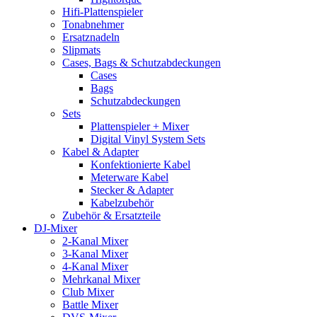
Hifi-Plattenspieler
Tonabnehmer
Ersatznadeln
Slipmats
Cases, Bags & Schutzabdeckungen
Cases
Bags
Schutzabdeckungen
Sets
Plattenspieler + Mixer
Digital Vinyl System Sets
Kabel & Adapter
Konfektionierte Kabel
Meterware Kabel
Stecker & Adapter
Kabelzubehör
Zubehör & Ersatzteile
DJ-Mixer
2-Kanal Mixer
3-Kanal Mixer
4-Kanal Mixer
Mehrkanal Mixer
Club Mixer
Battle Mixer