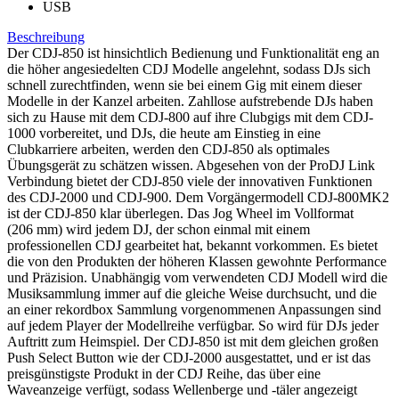
USB
Beschreibung
Der CDJ-850 ist hinsichtlich Bedienung und Funktionalität eng an
die höher angesiedelten CDJ Modelle angelehnt, sodass DJs sich
schnell zurechtfinden, wenn sie bei einem Gig mit einem dieser
Modelle in der Kanzel arbeiten. Zahllose aufstrebende DJs haben
sich zu Hause mit dem CDJ-800 auf ihre Clubgigs mit dem CDJ-
1000 vorbereitet, und DJs, die heute am Einstieg in eine
Clubkarriere arbeiten, werden den CDJ-850 als optimales
Übungsgerät zu schätzen wissen. Abgesehen von der ProDJ Link
Verbindung bietet der CDJ-850 viele der innovativen Funktionen
des CDJ-2000 und CDJ-900. Dem Vorgängermodell CDJ-800MK2
ist der CDJ-850 klar überlegen. Das Jog Wheel im Vollformat
(206 mm) wird jedem DJ, der schon einmal mit einem
professionellen CDJ gearbeitet hat, bekannt vorkommen. Es bietet
die von den Produkten der höheren Klassen gewohnte Performance
und Präzision. Unabhängig vom verwendeten CDJ Modell wird die
Musiksammlung immer auf die gleiche Weise durchsucht, und die
an einer rekordbox Sammlung vorgenommenen Anpassungen sind
auf jedem Player der Modellreihe verfügbar. So wird für DJs jeder
Auftritt zum Heimspiel. Der CDJ-850 ist mit dem gleichen großen
Push Select Button wie der CDJ-2000 ausgestattet, und er ist das
preisgünstigste Produkt in der CDJ Reihe, das über eine
Waveanzeige verfügt, sodass Wellenberge und -täler angezeigt