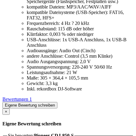
Speichergeräte (Flashspeicher, Festplatten usw.)
kompatible Dateien: MP3/AAC/WAV/AIFF
kompatible Dateisysteme (USB-Speicher): FAT16,
FAT32, HFS+
Frequenzbereich: 4 Hz ? 20 kHz
Rauschabstand: 115 dB oder höher
Klirrfaktor: 0,003 % oder niedriger
USB-Anschlüsse: 1x USB-A Anschluss, 1x USB-B
Anschluss
Audioausgänge: Audio Out (Cinch)
andere Anschlüsse: Control (3,5 mm Klinke)
Audio Ausgangsspannung: 2,0 V
Spannungsversorgung: 220-240 V 50/60 Hz
Leistungsaufnahme: 21 W
Maße: 305 × 364,4 × 105,5 mm
Gewicht: 3,3 kg
Inkl. rekordbox DJ-Software
Bewertungen
1
Eigene Bewertung schreiben
×
Eigene Bewertung schreiben
Sie bewerten:
Pioneer CDJ-850-S