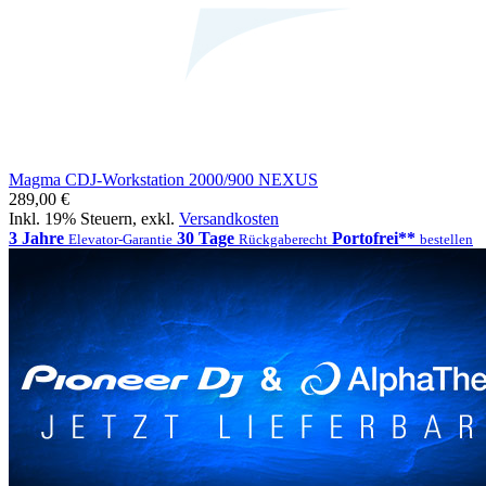
Magma CDJ-Workstation 2000/900 NEXUS
289,00 €
Inkl. 19% Steuern
,
exkl.
Versandkosten
3 Jahre
30 Tage
Portofrei**
Elevator-Garantie
Rückgaberecht
bestellen