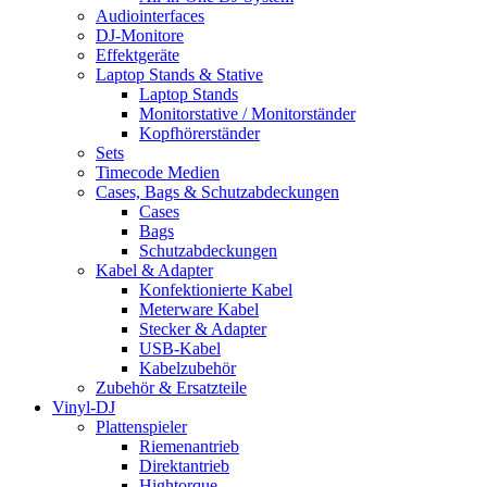
Audiointerfaces
DJ-Monitore
Effektgeräte
Laptop Stands & Stative
Laptop Stands
Monitorstative / Monitorständer
Kopfhörerständer
Sets
Timecode Medien
Cases, Bags & Schutzabdeckungen
Cases
Bags
Schutzabdeckungen
Kabel & Adapter
Konfektionierte Kabel
Meterware Kabel
Stecker & Adapter
USB-Kabel
Kabelzubehör
Zubehör & Ersatzteile
Vinyl-DJ
Plattenspieler
Riemenantrieb
Direktantrieb
Hightorque