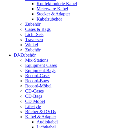
Konfektionierte Kabel
Meterware Kabel
Stecker & Adapter
Kabelzubehör
Zubehör
Cases & Bags
Licht-Sets
Traversen
Winkel
Zubehör
DJ-Zubehör
Mix-Stations
Equipment-Cases
Equipment-Bags
Record-Cases
Record-Bags
Record-Möbel
CD-Cases
CD-Bags
CD-Möbel
Lifestyle
Bücher & DVDs
Kabel & Adapter
Audiokabel
Lichtkabel