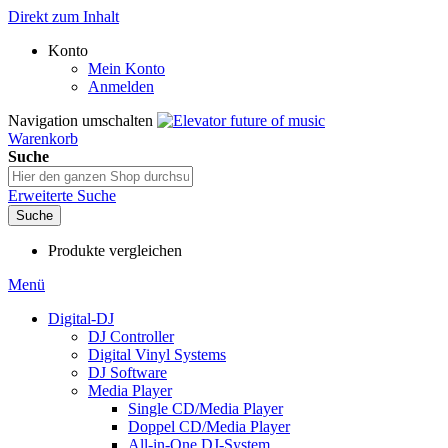
Direkt zum Inhalt
Konto
Mein Konto
Anmelden
Navigation umschalten
Warenkorb
Suche
Erweiterte Suche
Suche
Produkte vergleichen
Menü
Digital-DJ
DJ Controller
Digital Vinyl Systems
DJ Software
Media Player
Single CD/Media Player
Doppel CD/Media Player
All-in-One DJ-System