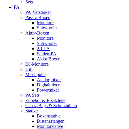
Sets
PA
PA-Verstärker
Passiv-Boxen
Monitore
Subwoofer
Aktiv-Boxen
Monitore
Subwoofer
2.1-PA
Säulen-PA
Akku Boxen
DJ-Monitore
Hifi
Mischpulte
Analogmixer
Digitalmixer
Powermixer
PA Sets
Zubehör & Ersatzteile
Cases, Bags & Schutzhüllen
Stative
Boxenstative
Distanzstangen
Monitorstative