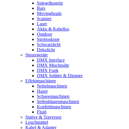
Spiegelkugeln
Bars
Movingheads
Scanner
Laser
Akku & Kabellos
Outdoor
Stroboskope
Schwarzlicht
Dekolicht
Steuergeräte
DMX Interface
DMX Mischpulte
DMX Funk
DMX Splitter & Dimmer
Effektmaschinen
Nebelmaschinen
Hazer
Schneemaschinen
Seifenblasenmaschinen
Konfettimaschinen
Fluid
Stative & Traversen
Leuchtmittel
Kabel & Adapter