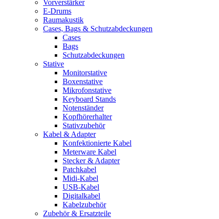
Vorverstärker
E-Drums
Raumakustik
Cases, Bags & Schutzabdeckungen
Cases
Bags
Schutzabdeckungen
Stative
Monitorstative
Boxenstative
Mikrofonstative
Keyboard Stands
Notenständer
Kopfhörerhalter
Stativzubehör
Kabel & Adapter
Konfektionierte Kabel
Meterware Kabel
Stecker & Adapter
Patchkabel
Midi-Kabel
USB-Kabel
Digitalkabel
Kabelzubehör
Zubehör & Ersatzteile