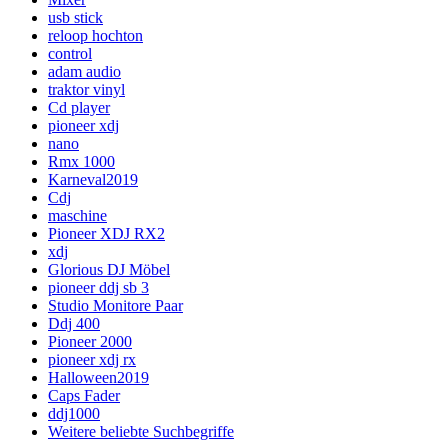
usb stick
reloop hochton
control
adam audio
traktor vinyl
Cd player
pioneer xdj
nano
Rmx 1000
Karneval2019
Cdj
maschine
Pioneer XDJ RX2
xdj
Glorious DJ Möbel
pioneer ddj sb 3
Studio Monitore Paar
Ddj 400
Pioneer 2000
pioneer xdj rx
Halloween2019
Caps Fader
ddj1000
Weitere beliebte Suchbegriffe