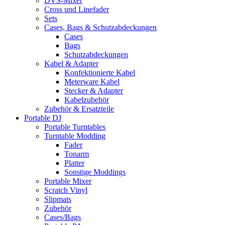
DVS-Mixer
Cross und Linefader
Sets
Cases, Bags & Schutzabdeckungen
Cases
Bags
Schutzabdeckungen
Kabel & Adapter
Konfektionierte Kabel
Meterware Kabel
Stecker & Adapter
Kabelzubehör
Zubehör & Ersatzteile
Portable DJ
Portable Turntables
Turntable Modding
Fader
Tonarm
Platter
Sonstige Moddings
Portable Mixer
Scratch Vinyl
Slipmats
Zubehör
Cases/Bags